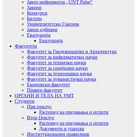
Јавен информатор „UNT Pulse“
Закони
Конкурси
Билтен
Универзитетски Гласник
Јавни одбрани
Евалуација
Евалуација
Факултети
Факултет за Градежништво и Архитектура
Факултет за информатички науки
Факултет за технички науки
Факултет за социјални науки
Факултет за технолошки науки
Факултет за хуманистички науки
Економски факултет
Правен факултет
ОРГАНИ И ТЕЛА НА УМТ
Студенти
Прв циклус
Распоред на предавањa и испити
Втор Циклус
Распоред на предавањa и испити
Документи и упатсва
Институционален правилник