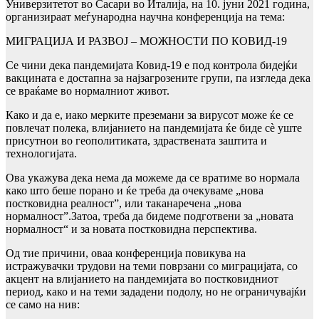
Универзитетот во Сасари во Италија, на 10. јуни 2021 година,
организираат меѓународна научна конференција на тема:
МИГРАЦИЈА И РАЗВОЈ – МОЖНОСТИ ПО КОВИД-19
Се чини дека пандемијата Ковид-19 е под контрола бидејќи
вакцината е достапна за најзагрозените групи, па изгледа дека
се враќаме во нормалниот живот.
Како и да е, иако мерките преземани за вирусот може ќе се
повлечат полека, влијанието на пандемијата ќе биде сè уште
присутнои во геополитиката, здраствената заштита и
технологијата.
Ова укажува дека нема да можеме да се вратиме во нормала
како што беше порано и ќе треба да очекуваме „нова
постковидна реалност”, или таканаречена „нова
нормалност”.Затоа, треба да бидеме подготвени за „новата
нормалност“ и за новата постковидна перспектива.
Од тие причини, оваа конференција повикува на
истражувачки трудови на теми поврзани со миграцијата, со
акцент на влијаниeто на пандемијата во постковидниот
период, како и на теми зададени подолу, но не ограничувајќи
се само на нив: