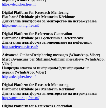
https://decipher.free.nf
Digital Platform for Research Mentoring
Platformë Dixhitale për Mentorim Kërkimor
Дигитална платформа за менторство на истражувања
https://mentoring.free.nf/
Digital Platform for References Generation
Platformë Dixhitale për Gjenerimin e Referencave
Дигитална платформа за генерирање на референци
https://reference.free.nf/
Advanced Cipher/Deciphering messages (WhatsApp, Viber)
Mjet i Avancuar për Shifrim/Deshifrim mesazheve (WhatsApp,
Viber)
Напредна алатка за шифрирање/дешифрирање
на
пораки
(WhatsApp, Viber)
https://decipher.free.nf
Digital Platform for Research Mentoring
Platformë Dixhitale për Mentorim Kërkimor
Дигитална платформа за менторство на истражувања
https://mentoring.free.nf/
Digital Platform for References Generation