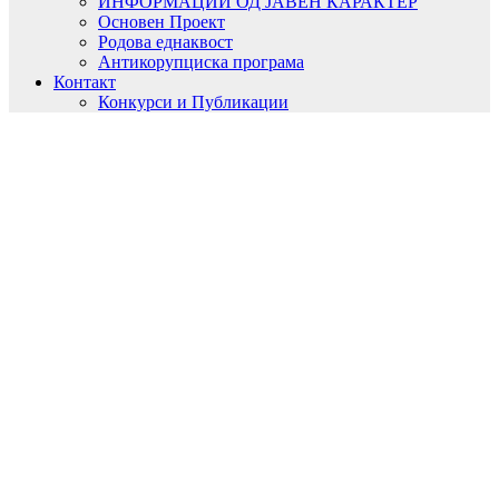
ИНФОРМАЦИИ ОД ЈАВЕН КАРАКТЕР
Основен Проект
Родова еднаквост
Антикорупциска програма
Контакт
Конкурси и Публикации