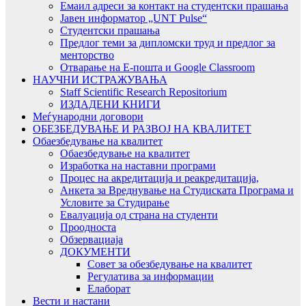
Емаил адреси за контакт на студентски прашања
Јавен информатор „UNT Pulse“
Студентски прашања
Предлог теми за дипломски труд и предлог за
менторство
Отварање на Е-пошта и Google Classroom
НАУЧНИ ИСТРАЖУВАЊА
Staff Scientific Research Repositorium
ИЗДАДЕНИ КНИГИ
Меѓународни договори
ОБЕЗБЕДУВАЊЕ И РАЗВОЈ НА КВАЛИТЕТ
Обаезбедување на квалитет
Обаезбедување на квалитет
Изработка на наставни програми
Процес на акредитација и реакредитација,
Анкета за Вреднување на Студиската Програма и
Условите за Студирање
Евалуација од страна на студенти
Проодноста
Обзервациаја
ДОКУМЕНТИ
Совет за обезбедување на квалитет
Регулатива за информации
Елаборат
Вести и настани