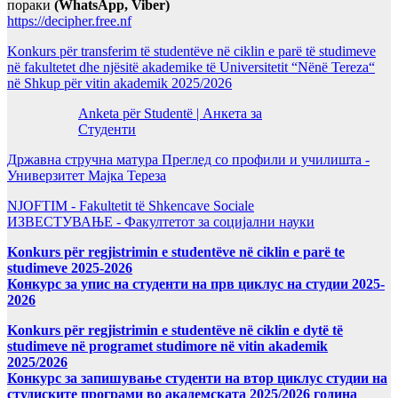
пораки
(WhatsApp, Viber)
https://decipher.free.nf
Konkurs për transferim të studentëve në ciklin e parë të studimeve
në fakultetet dhe njësitë akademike të Universitetit “Nënë Tereza“
në Shkup për vitin akademik 2025/2026
Anketa për Studentë | Анкета за
Студенти
Државна стручна матура Преглед со профили и училишта -
Универзитет Мајка Тереза
NJOFTIM - Fakultetit të Shkencave Sociale
ИЗВЕСТУВАЊЕ - Факултетот за социјални науки
Konkurs për regjistrimin e studentëve në ciklin e parë te
studimeve 2025-2026
Конкурс за упис на студенти на прв циклус на студии 2025-
2026
Konkurs për regjistrimin e studentëve në ciklin e dytë të
studimeve në programet studimore në vitin akademik
2025/2026
Конкурс за запишување студенти на втор циклус студии на
студиските програми во академската 2025/2026 година