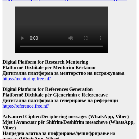
Digital Platform for Research Mentoring
Platformë Dixhitale për Mentorim Kërkimor
Дигитална платформа за менторство на истражувања
https://mentoring.free.nf/
Digital Platform for References Generation
Platformë Dixhitale për Gjenerimin e Referencave
Дигитална платформа за генерирање на референци
https://reference.free.nf/
Advanced Cipher/Deciphering messages (WhatsApp, Viber)
Mjet i Avancuar për Shifrim/Deshifrim mesazheve (WhatsApp,
Viber)
Напредна алатка за шифрирање/дешифрирање
на
пораки
(WhatsApp, Viber)