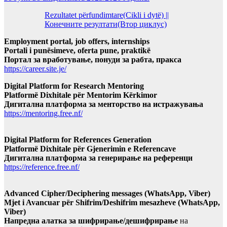
Rezultatet përfundimtare(Cikli i dytë) ||
Конечните резултати(Втор циклус)
Employment portal, job offers, internships
Portali i punësimeve, oferta pune, praktikë
Портал за вработување, понуди за рабта, пракса
https://career.site.je/
Digital Platform for Research Mentoring
Platformë Dixhitale për Mentorim Kërkimor
Дигитална платформа за менторство на истражувања
https://mentoring.free.nf/
Digital Platform for References Generation
Platformë Dixhitale për Gjenerimin e Referencave
Дигитална платформа за генерирање на референци
https://reference.free.nf/
Advanced Cipher/Deciphering messages (WhatsApp, Viber)
Mjet i Avancuar për Shifrim/Deshifrim mesazheve (WhatsApp,
Viber)
Напредна алатка за шифрирање/дешифрирање
на