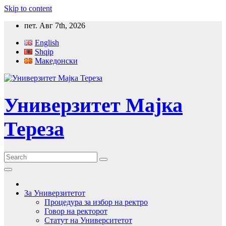
Skip to content
пет. Авг 7th, 2026
English
Shqip
Македонски
Универзитет Мајка
Тереза
За Универзитетот
Процедура за избор на ректро
Говор на ректорот
Статут на Университетот