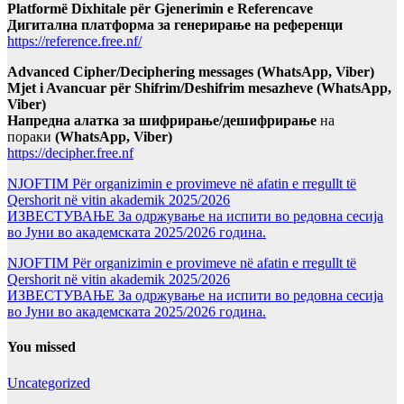
Platformë Dixhitale për Gjenerimin e Referencave
Дигитална платформа за генерирање на референци
https://reference.free.nf/
Advanced Cipher/Deciphering messages (WhatsApp, Viber)
Mjet i Avancuar për Shifrim/Deshifrim mesazheve (WhatsApp,
Viber)
Напредна алатка за шифрирање/дешифрирање
на
пораки
(WhatsApp, Viber)
https://decipher.free.nf
NJOFTIM Për organizimin e provimeve në afatin e rregullt të
Qershorit në vitin akademik 2025/2026
ИЗВЕСТУВАЊЕ За одржување на испити во редовна сесија
во Јуни во академската 2025/2026 година.
NJOFTIM Për organizimin e provimeve në afatin e rregullt të
Qershorit në vitin akademik 2025/2026
ИЗВЕСТУВАЊЕ За одржување на испити во редовна сесија
во Јуни во академската 2025/2026 година.
You missed
Uncategorized