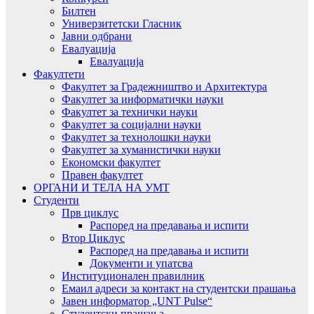
Билтен
Универзитетски Гласник
Јавни одбрани
Евалуација
Евалуација
Факултети
Факултет за Градежништво и Архитектура
Факултет за информатички науки
Факултет за технички науки
Факултет за социјални науки
Факултет за технолошки науки
Факултет за хуманистички науки
Економски факултет
Правен факултет
ОРГАНИ И ТЕЛА НА УМТ
Студенти
Прв циклус
Распоред на предавањa и испити
Втор Циклус
Распоред на предавањa и испити
Документи и упатсва
Институционален правилник
Емаил адреси за контакт на студентски прашања
Јавен информатор „UNT Pulse“
Студентски прашања