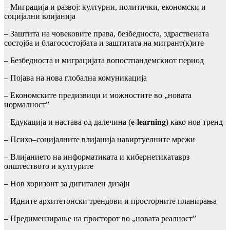
– Миграција и развој: културни, политички, економски и
социјални влијанија
– Заштита на човековите права, безбедноста, здраствената
состојба и благосостојбата и заштитата на мигрант(к)ите
– Безбедноста и миграцијата вопостпандемскиот период
– Појава на нова глобална комуникација
– Економските предизвици и можностите во „новата
нормалност”
– Едукација и настава од далечина (𝐞-𝐥𝐞𝐚𝐫𝐧𝐢𝐧𝐠) како нов тренд
– Психо–социјалните влијанија навиртуелните мрежи
– Влијанието на информатиката и кибернетикатаврз
општеството и културите
– Нов хоризонт за дигитален дизајн
– Идните архитетонски трендови и просторните планирања
– Предимензирање на просторот во „новата реалност”