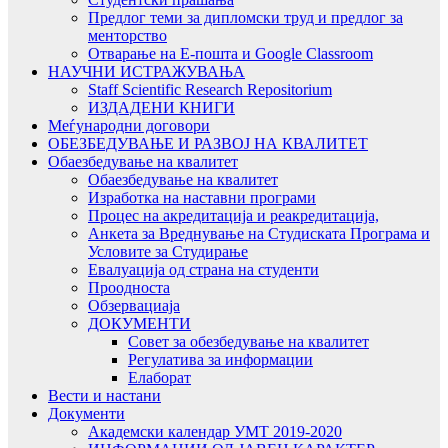
Предлог теми за дипломски труд и предлог за
менторство
Отварање на Е-пошта и Google Classroom
НАУЧНИ ИСТРАЖУВАЊА
Staff Scientific Research Repositorium
ИЗДАДЕНИ КНИГИ
Меѓународни договори
ОБЕЗБЕДУВАЊЕ И РАЗВОЈ НА КВАЛИТЕТ
Обаезбедување на квалитет
Обаезбедување на квалитет
Изработка на наставни програми
Процес на акредитација и реакредитација,
Анкета за Вреднување на Студиската Програма и
Условите за Студирање
Евалуација од страна на студенти
Проодноста
Обзервациаја
ДОКУМЕНТИ
Совет за обезбедување на квалитет
Регулатива за информации
Елаборат
Вести и настани
Документи
Академски календар УМТ 2019-2020