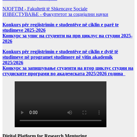
NJOFTIM - Fakultetit të Shkencave Sociale
ИЗВЕСТУВАЊЕ - Факултетот за социјални науки
Konkurs për regjistrimin e studentëve në ciklin e parë te
studimeve 2025-2026
Конкурс за упис на студенти на прв циклус на студии 2025-
2026
Konkurs për regjistrimin e studentëve në ciklin e dytë të
studimeve në programet studimore në vitin akademik
2025/2026
Конкурс за запишување студенти на втор циклус студии на
студиските програми во академската 2025/2026 година
Digital Platform for Research Mentoring