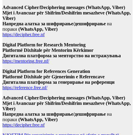
Advanced Cipher/Deciphering messages (WhatsApp, Viber)
Mjet i Avancuar për Shifrim/Deshifrim mesazheve (WhatsApp,
Viber)
Напредна алатка за шифрирање/дешифрирање
на
пораки
(WhatsApp, Viber)
https://decipher.free.nf
Digital Platform for Research Mentoring
Platformë Dixhitale për Mentorim Kërkimor
Дигитална платформа за менторство на истражувања
https://mentoring.free.nf/
Digital Platform for References Generation
Platformë Dixhitale për Gjenerimin e Referencave
Дигитална платформа за генерирање на референци
https://reference.free.nf/
Advanced Cipher/Deciphering messages (WhatsApp, Viber)
Mjet i Avancuar për Shifrim/Deshifrim mesazheve (WhatsApp,
Viber)
Напредна алатка за шифрирање/дешифрирање
на
пораки
(WhatsApp, Viber)
https://decipher.free.nf