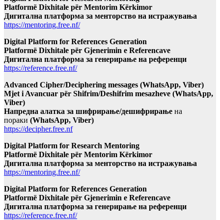
Platformë Dixhitale për Mentorim Kërkimor
Дигитална платформа за менторство на истражувања
https://mentoring.free.nf/
Digital Platform for References Generation
Platformë Dixhitale për Gjenerimin e Referencave
Дигитална платформа за генерирање на референци
https://reference.free.nf/
Advanced Cipher/Deciphering messages (WhatsApp, Viber)
Mjet i Avancuar për Shifrim/Deshifrim mesazheve (WhatsApp,
Viber)
Напредна алатка за шифрирање/дешифрирање
на
пораки
(WhatsApp, Viber)
https://decipher.free.nf
Digital Platform for Research Mentoring
Platformë Dixhitale për Mentorim Kërkimor
Дигитална платформа за менторство на истражувања
https://mentoring.free.nf/
Digital Platform for References Generation
Platformë Dixhitale për Gjenerimin e Referencave
Дигитална платформа за генерирање на референци
https://reference.free.nf/