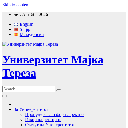
Skip to content
чет. Авг 6th, 2026
English
Shqip
Македонски
Универзитет Мајка
Тереза
За Универзитетот
Процедура за избор на ректро
Говор на ректорот
Статут на Университетот