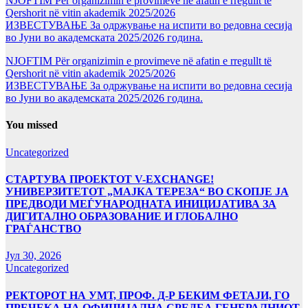
NJOFTIM Për organizimin e provimeve në afatin e rregullt të
Qershorit në vitin akademik 2025/2026
ИЗВЕСТУВАЊЕ За одржување на испити во редовна сесија
во Јуни во академската 2025/2026 година.
NJOFTIM Për organizimin e provimeve në afatin e rregullt të
Qershorit në vitin akademik 2025/2026
ИЗВЕСТУВАЊЕ За одржување на испити во редовна сесија
во Јуни во академската 2025/2026 година.
You missed
Uncategorized
СТАРТУВА ПРОЕКТОТ V-EXCHANGE!
УНИВЕРЗИТЕТОТ „МАЈКА ТЕРЕЗА“ ВО СКОПЈЕ ЈА
ПРЕДВОДИ МЕЃУНАРОДНАТА ИНИЦИЈАТИВА ЗА
ДИГИТАЛНО ОБРАЗОВАНИЕ И ГЛОБАЛНО
ГРАЃАНСТВО
Јул 30, 2026
Uncategorized
РЕКТОРОТ НА УМТ, ПРОФ. Д-Р БЕКИМ ФЕТАЈИ, ГО
ПРЕЧЕКА НА ОФИЦИЈАЛНА СРЕДБА ГЕНЕРАЛНИОТ