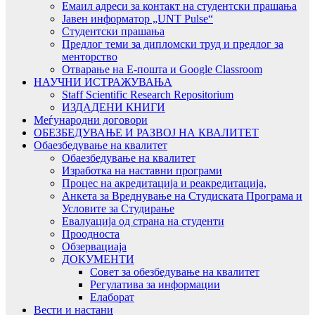
Емаил адреси за контакт на студентски прашања
Јавен информатор „UNT Pulse“
Студентски прашања
Предлог теми за дипломски труд и предлог за
менторство
Отварање на Е-пошта и Google Classroom
НАУЧНИ ИСТРАЖУВАЊА
Staff Scientific Research Repositorium
ИЗДАДЕНИ КНИГИ
Меѓународни договори
ОБЕЗБЕДУВАЊЕ И РАЗВОЈ НА КВАЛИТЕТ
Обаезбедување на квалитет
Обаезбедување на квалитет
Изработка на наставни програми
Процес на акредитација и реакредитација,
Анкета за Вреднување на Студиската Програма и
Условите за Студирање
Евалуација од страна на студенти
Проодноста
Обзервациаја
ДОКУМЕНТИ
Совет за обезбедување на квалитет
Регулатива за информации
Елаборат
Вести и настани