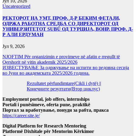
Јул 10, 2026
Uncategorized
РЕКТОРОТ НА УМТ, ПРОФ. Д-Р БЕКИМ ФЕТАЈИ,
ОДРЖА РАБОТНА СРЕДБА СО ДИРЕКТОРОТ ОД
УНИВЕРЗИТЕТОТ SUBÜ ОД ТУРЦИЈА, ВОНР. ПРОФ. Д-
Р АЛИ ЕРДУМАН
Јул 9, 2026
NJOFTIM Për organizimin e provimeve në afatin e rregullt të
Qershorit në vitin akademik 2025/2026
ИЗВЕСТУВАЊЕ За одржување на испити во редовна сесија
во Јуни во академската 2025/2026 година.
Rezultatet përfundimtare(Cikli i dytë) ||
Конечните резултати(Втор циклус)
Employment portal, job offers, internships
Portali i punësimeve, oferta pune, praktikë
Портал за вработување, понуди за рабта, пракса
https://career.site.je/
Digital Platform for Research Mentoring
Platformë Dixhitale për Mentorim Kërkimor