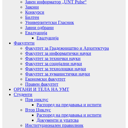
Јавен информатор „UNT Pulse“
Закони
Конкурси
Билтен
Универзитетски Гласник
Јавни одбрани
Евалуација
Евалуација
Факултети
Факултет за Градежништво и Архитектура
Факултет за информатички науки
Факултет за технички науки
Факултет за социјални науки
Факултет за технолошки науки
Факултет за хуманистички науки
Економски факултет
Правен факултет
ОРГАНИ И ТЕЛА НА УМТ
Студенти
Прв циклус
Распоред на предавањa и испити
Втор Циклус
Распоред на предавањa и испити
Документи и упатсва
Институционален правилник