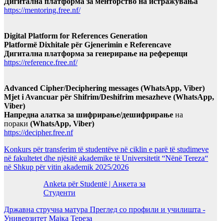
Дигитална платформа за менторство на истражувања
https://mentoring.free.nf/
Digital Platform for References Generation
Platformë Dixhitale për Gjenerimin e Referencave
Дигитална платформа за генерирање на референци
https://reference.free.nf/
Advanced Cipher/Deciphering messages (WhatsApp, Viber)
Mjet i Avancuar për Shifrim/Deshifrim mesazheve (WhatsApp,
Viber)
Напредна алатка за шифрирање/дешифрирање
на
пораки
(WhatsApp, Viber)
https://decipher.free.nf
Konkurs për transferim të studentëve në ciklin e parë të studimeve
në fakultetet dhe njësitë akademike të Universitetit “Nënë Tereza“
në Shkup për vitin akademik 2025/2026
Anketa për Studentë | Анкета за
Студенти
Државна стручна матура Преглед со профили и училишта -
Универзитет Мајка Тереза