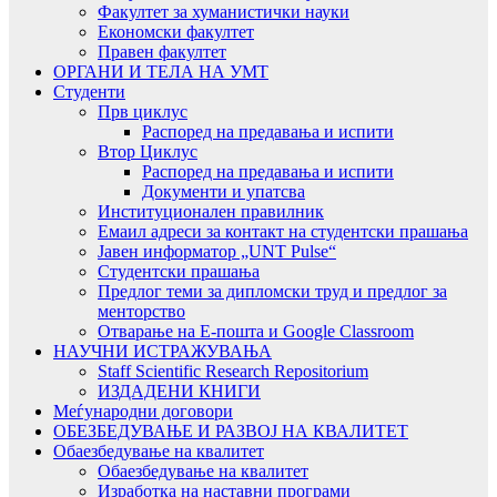
Факултет за хуманистички науки
Економски факултет
Правен факултет
ОРГАНИ И ТЕЛА НА УМТ
Студенти
Прв циклус
Распоред на предавањa и испити
Втор Циклус
Распоред на предавањa и испити
Документи и упатсва
Институционален правилник
Емаил адреси за контакт на студентски прашања
Јавен информатор „UNT Pulse“
Студентски прашања
Предлог теми за дипломски труд и предлог за
менторство
Отварање на Е-пошта и Google Classroom
НАУЧНИ ИСТРАЖУВАЊА
Staff Scientific Research Repositorium
ИЗДАДЕНИ КНИГИ
Меѓународни договори
ОБЕЗБЕДУВАЊЕ И РАЗВОЈ НА КВАЛИТЕТ
Обаезбедување на квалитет
Обаезбедување на квалитет
Изработка на наставни програми