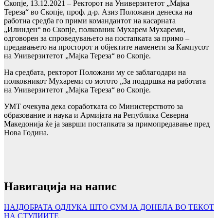
Скопје, 13.12.2021 – Ректорот на Универзитетот „Мајка
Тереза“ во Скопје, проф. д-р. Азиз Положани денеска на
работна средба го прими командантот на касарната
„Илинден“ во Скопје, полковник Мухарем Мухареми,
одговорен за спроведувањето на постапката за примо –
предавањето на просторот и објектите наменети за Кампусот
на Универзитетот „Мајка Тереза“ во Скопје.
На средбата, ректорот Положани му се заблагодари на
полковникот Мухареми со мотото „За поддршка на работата
на Универзитетот „Мајка Тереза“ во Скопје.
УМТ очекува дека соработката со Министерството за
образование и наука и Армијата на Република Северна
Македонија ќе ја заврши постапката за примопредавање пред
Нова Година.
Навигација на напис
НАЈДОБРАТА ОДЛУКА ШТО СУМ ЈА ДОНЕЛА ВО ТЕКОТ
НА СТУДИИТЕ