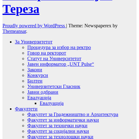
Тереза
Proudly powered by WordPress
|
Theme: Newspaperex by
Themeansar
.
За Универзитетот
Процедура за избор на ректро
Говор на ректорот
Статут на Университетот
Јавен информатор „UNT Pulse“
Закони
Конкурси
Билтен
Универзитетски Гласник
Јавни одбрани
Евалуација
Евалуација
Факултети
Факултет за Градежништво и Архитектура
Факултет за информатички науки
Факултет за технички науки
Факултет за социјални науки
Факултет за технолошки науки