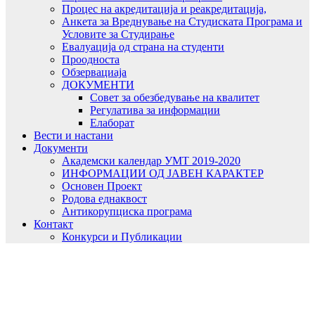
Процес на акредитација и реакредитација,
Анкета за Вреднување на Студиската Програма и
Условите за Студирање
Евалуација од страна на студенти
Проодноста
Обзервациаја
ДОКУМЕНТИ
Совет за обезбедување на квалитет
Регулатива за информации
Елаборат
Вести и настани
Документи
Академски календар УМТ 2019-2020
ИНФОРМАЦИИ ОД ЈАВЕН КАРАКТЕР
Основен Проект
Родова еднаквост
Антикорупциска програма
Контакт
Конкурси и Публикации