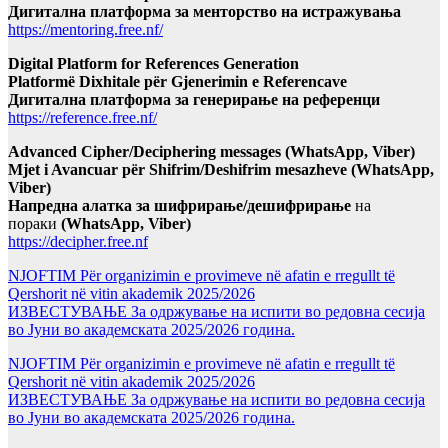
Дигитална платформа за менторство на истражувања
https://mentoring.free.nf/
Digital Platform for References Generation
Platformë Dixhitale për Gjenerimin e Referencave
Дигитална платформа за генерирање на референци
https://reference.free.nf/
Advanced Cipher/Deciphering messages (WhatsApp, Viber)
Mjet i Avancuar për Shifrim/Deshifrim mesazheve (WhatsApp,
Viber)
Напредна алатка за шифрирање/дешифрирање
на
пораки
(WhatsApp, Viber)
https://decipher.free.nf
NJOFTIM Për organizimin e provimeve në afatin e rregullt të
Qershorit në vitin akademik 2025/2026
ИЗВЕСТУВАЊЕ За одржување на испити во редовна сесија
во Јуни во академската 2025/2026 година.
NJOFTIM Për organizimin e provimeve në afatin e rregullt të
Qershorit në vitin akademik 2025/2026
ИЗВЕСТУВАЊЕ За одржување на испити во редовна сесија
во Јуни во академската 2025/2026 година.