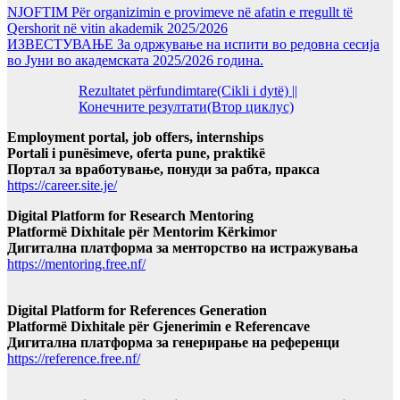
NJOFTIM Për organizimin e provimeve në afatin e rregullt të
Qershorit në vitin akademik 2025/2026
ИЗВЕСТУВАЊЕ За одржување на испити во редовна сесија
во Јуни во академската 2025/2026 година.
Rezultatet përfundimtare(Cikli i dytë) ||
Конечните резултати(Втор циклус)
Employment portal, job offers, internships
Portali i punësimeve, oferta pune, praktikë
Портал за вработување, понуди за рабта, пракса
https://career.site.je/
Digital Platform for Research Mentoring
Platformë Dixhitale për Mentorim Kërkimor
Дигитална платформа за менторство на истражувања
https://mentoring.free.nf/
Digital Platform for References Generation
Platformë Dixhitale për Gjenerimin e Referencave
Дигитална платформа за генерирање на референци
https://reference.free.nf/