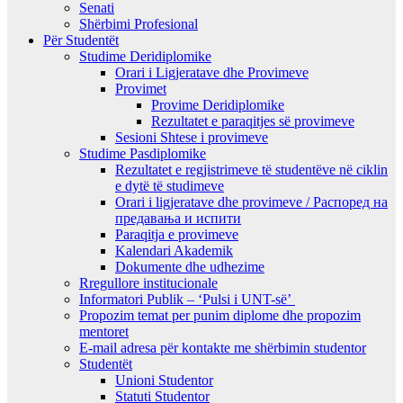
Senati
Shërbimi Profesional
Për Studentët
Studime Deridiplomike
Orari i Ligjeratave dhe Provimeve
Provimet
Provime Deridiplomike
Rezultatet e paraqitjes së provimeve
Sesioni Shtese i provimeve
Studime Pasdiplomike
Rezultatet e regjistrimeve të studentëve në ciklin
e dytë të studimeve
Orari i ligjeratave dhe provimeve / Распоред на
предавањa и испити
Paraqitja e provimeve
Kalendari Akademik
Dokumente dhe udhezime
Rregullore institucionale
Informatori Publik – ‘Pulsi i UNT-së’
Propozim temat per punim diplome dhe propozim
mentoret
E-mail adresa për kontakte me shërbimin studentor
Studentët
Unioni Studentor
Statuti Studentor