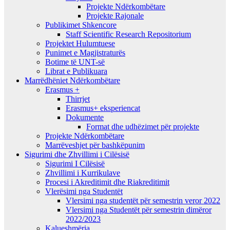
Projekte Ndërkombëtare
Projekte Rajonale
Publikimet Shkencore
Staff Scientific Research Repositorium
Projektet Hulumtuese
Punimet e Magjistraturës
Botime të UNT-së
Librat e Publikuara
Marrëdhëniet Ndërkombëtare
Erasmus +
Thirrjet
Erasmus+ eksperiencat
Dokumente
Format dhe udhëzimet për projekte
Projekte Ndërkombëtare
Marrëveshjet për bashkëpunim
Sigurimi dhe Zhvillimi i Cilësisë
Sigurimi I Cilësisë
Zhvillimi i Kurrikulave
Procesi i Akreditimit dhe Riakreditimit
Vlerësimi nga Studentët
Vlersimi nga studentët për semestrin veror 2022
Vlersimi nga Studentët për semestrin dimëror
2022/2023
Kalueshmëria