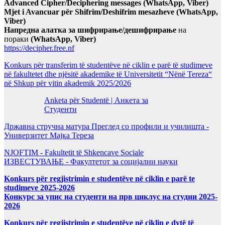
Advanced Cipher/Deciphering messages (WhatsApp, Viber)
Mjet i Avancuar për Shifrim/Deshifrim mesazheve (WhatsApp,
Viber)
Напредна алатка за шифрирање/дешифрирање
на
пораки
(WhatsApp, Viber)
https://decipher.free.nf
Konkurs për transferim të studentëve në ciklin e parë të studimeve
në fakultetet dhe njësitë akademike të Universitetit “Nënë Tereza“
në Shkup për vitin akademik 2025/2026
Anketa për Studentë | Анкета за
Студенти
Државна стручна матура Преглед со профили и училишта -
Универзитет Мајка Тереза
NJOFTIM - Fakultetit të Shkencave Sociale
ИЗВЕСТУВАЊЕ - Факултетот за социјални науки
Konkurs për regjistrimin e studentëve në ciklin e parë te
studimeve 2025-2026
Конкурс за упис на студенти на прв циклус на студии 2025-
2026
Konkurs për regjistrimin e studentëve në ciklin e dytë të