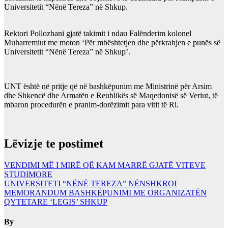
Universitetit
“
Nënë Tereza
”
në Shkup.
Rektori Pollozhani gjatë t
a
kimit i ndau Falënderim kolonel
Muharremiut me moton ‘
Për mbështetjen dhe përkrahjen e punës së
Universitetit
“
Nënë Tereza” në Shkup’.
UNT është në pritje që në bashkëpunim me Ministrinë për Arsim
dhe Shkencë dhe Armatën e Reublikës së Maqedonisë së Veriut, të
mbaron procedurën e pranim-dorëzimit para vitit të Ri.
Lëvizje te postimet
VENDIMI MË I MIRË QË KAM MARRË GJATË VITEVE
STUDIMORE
UNIVERSITETI “NËNË TEREZA” NËNSHKROI
MEMORANDUM BASHKËPUNIMI ME ORGANIZATËN
QYTETARE ‘LEGIS’ SHKUP
By