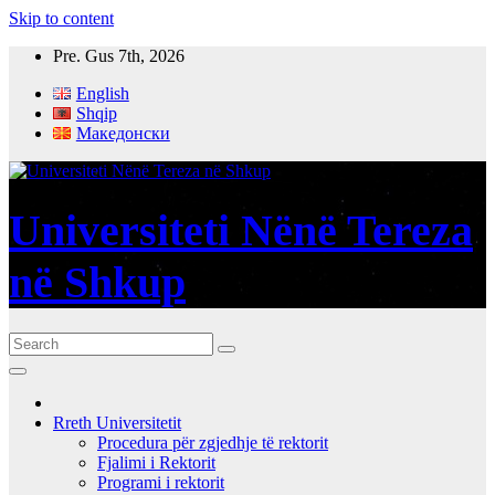
Skip to content
Pre. Gus 7th, 2026
English
Shqip
Македонски
Universiteti Nënë Tereza
në Shkup
Rreth Universitetit
Procedura për zgjedhje të rektorit
Fjalimi i Rektorit
Programi i rektorit