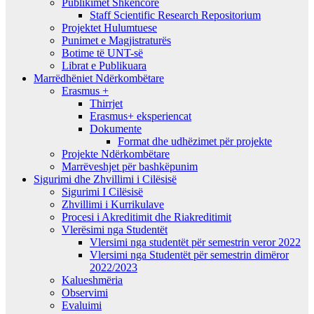
Publikimet Shkencore
Staff Scientific Research Repositorium
Projektet Hulumtuese
Punimet e Magjistraturës
Botime të UNT-së
Librat e Publikuara
Marrëdhëniet Ndërkombëtare
Erasmus +
Thirrjet
Erasmus+ eksperiencat
Dokumente
Format dhe udhëzimet për projekte
Projekte Ndërkombëtare
Marrëveshjet për bashkëpunim
Sigurimi dhe Zhvillimi i Cilësisë
Sigurimi I Cilësisë
Zhvillimi i Kurrikulave
Procesi i Akreditimit dhe Riakreditimit
Vlerësimi nga Studentët
Vlersimi nga studentët për semestrin veror 2022
Vlersimi nga Studentët për semestrin dimëror
2022/2023
Kalueshmëria
Observimi
Evaluimi