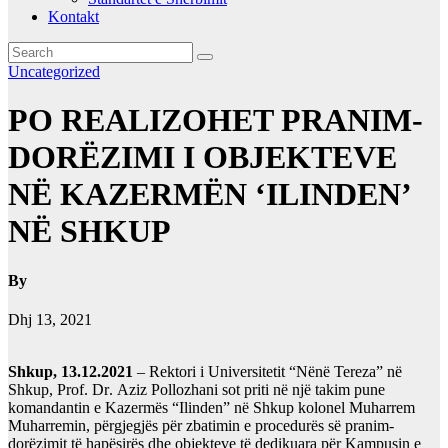
Kontakt
Uncategorized
PO REALIZOHET PRANIM-
DORËZIMI I OBJEKTEVE
NË KAZERMËN ‘ILINDEN’
NË SHKUP
By
Dhj 13, 2021
Shkup, 13.12.2021
–
Rektori i Universitetit
“
Nënë Tereza
”
në
Shkup, Prof.
Dr
.
Aziz Pollozhani sot priti në një takim pune
komandantin e Kazermës “Ilinden” në Shkup kolonel Muharrem
Muharremin, përgjegjës për zbatimin e procedurës së pranim-
dorëzimit të hapësirës dhe objekteve të dedikuara për Kampusin e