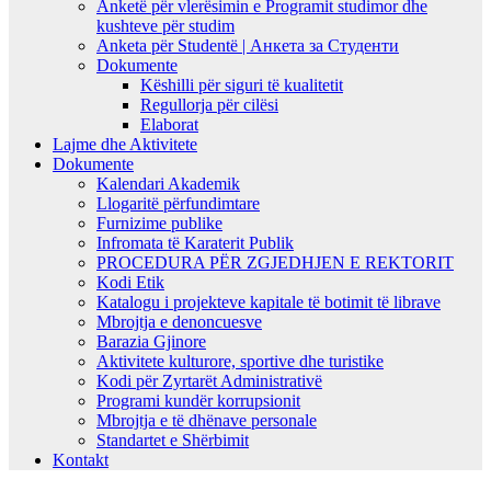
Anketë për vlerësimin e Programit studimor dhe
kushteve për studim
Anketa për Studentë | Анкета за Студенти
Dokumente
Këshilli për siguri të kualitetit
Regullorja për cilësi
Elaborat
Lajme dhe Aktivitete
Dokumente
Kalendari Akademik
Llogaritë përfundimtare
Furnizime publike
Infromata të Karaterit Publik
PROCEDURA PËR ZGJEDHJEN E REKTORIT
Kodi Etik
Katalogu i projekteve kapitale të botimit të librave
Mbrojtja e denoncuesve
Barazia Gjinore
Aktivitete kulturore, sportive dhe turistike
Kodi për Zyrtarët Administrativë
Programi kundër korrupsionit
Mbrojtja e të dhënave personale
Standartet e Shërbimit
Kontakt