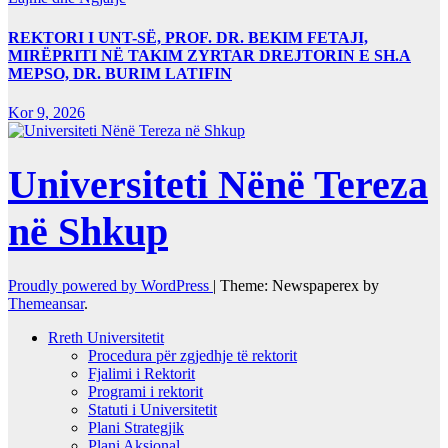
REKTORI I UNT-SË, PROF. DR. BEKIM FETAJI,
MIRËPRITI NË TAKIM ZYRTAR DREJTORIN E SH.A
MEPSO, DR. BURIM LATIFIN
Kor 9, 2026
Universiteti Nënë Tereza
në Shkup
Proudly powered by WordPress
|
Theme: Newspaperex by
Themeansar
.
Rreth Universitetit
Procedura për zgjedhje të rektorit
Fjalimi i Rektorit
Programi i rektorit
Statuti i Universitetit
Plani Strategjik
Plani Aksional