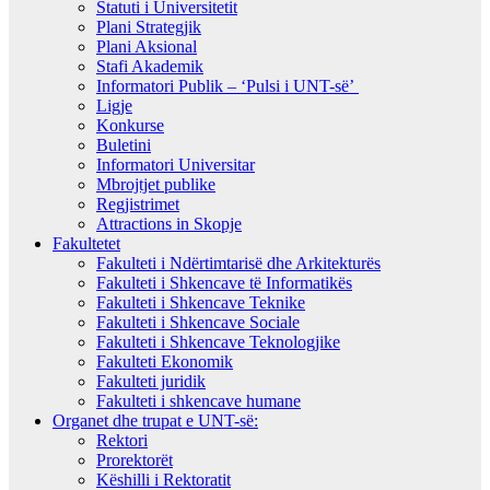
Statuti i Universitetit
Plani Strategjik
Plani Aksional
Stafi Akademik
Informatori Publik – ‘Pulsi i UNT-së’
Ligje
Konkurse
Buletini
Informatori Universitar
Mbrojtjet publike
Regjistrimet
Attractions in Skopje
Fakultetet
Fakulteti i Ndërtimtarisë dhe Arkitekturës
Fakulteti i Shkencave të Informatikës
Fakulteti i Shkencave Teknike
Fakulteti i Shkencave Sociale
Fakulteti i Shkencave Teknologjike
Fakulteti Ekonomik
Fakulteti juridik
Fakulteti i shkencave humane
Organet dhe trupat e UNT-së:
Rektori
Prorektorët
Këshilli i Rektoratit