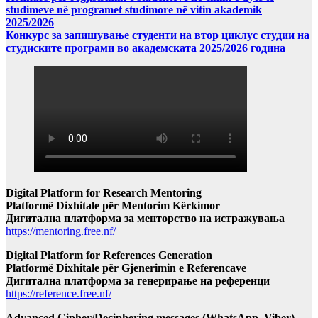
studimeve në programet studimore në vitin akademik
2025/2026
Конкурс за запишување студенти на втор циклус студии на
студиските програми во академската 2025/2026 година
Digital Platform for Research Mentoring
Platformë Dixhitale për Mentorim Kërkimor
Дигитална платформа за менторство на истражувања
https://mentoring.free.nf/
Digital Platform for References Generation
Platformë Dixhitale për Gjenerimin e Referencave
Дигитална платформа за генерирање на референци
https://reference.free.nf/
Advanced Cipher/Deciphering messages (WhatsApp, Viber)