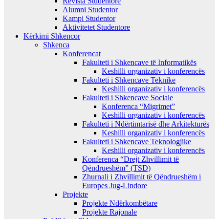
Revista Studentore
Alumni Studentor
Kampi Studentor
Aktivitetet Studentore
Kërkimi Shkencor
Shkenca
Konferencat
Fakulteti i Shkencave të Informatikës
Keshilli organizativ i konferencës
Fakulteti i Shkencave Teknike
Keshilli organizativ i konferencës
Fakulteti i Shkencave Sociale
Konferenca “Migrimet”
Keshilli organizativ i konferencës
Fakulteti i Ndërtimtarisë dhe Arkitekturës
Keshilli organizativ i konferencës
Fakulteti i Shkencave Teknologjike
Keshilli organizativ i konferencës
Konferenca “Drejt Zhvillimit të
Qëndrueshëm” (TSD)
Zhurnali i Zhvillimit të Qëndrueshëm i
Europes Jug-Lindore
Projekte
Projekte Ndërkombëtare
Projekte Rajonale