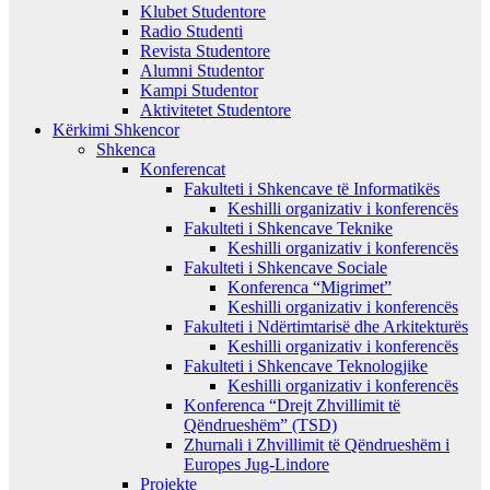
Klubet Studentore
Radio Studenti
Revista Studentore
Alumni Studentor
Kampi Studentor
Aktivitetet Studentore
Kërkimi Shkencor
Shkenca
Konferencat
Fakulteti i Shkencave të Informatikës
Keshilli organizativ i konferencës
Fakulteti i Shkencave Teknike
Keshilli organizativ i konferencës
Fakulteti i Shkencave Sociale
Konferenca “Migrimet”
Keshilli organizativ i konferencës
Fakulteti i Ndërtimtarisë dhe Arkitekturës
Keshilli organizativ i konferencës
Fakulteti i Shkencave Teknologjike
Keshilli organizativ i konferencës
Konferenca “Drejt Zhvillimit të
Qëndrueshëm” (TSD)
Zhurnali i Zhvillimit të Qëndrueshëm i
Europes Jug-Lindore
Projekte