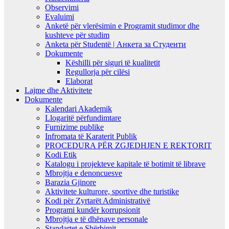
Observimi
Evaluimi
Anketë për vlerësimin e Programit studimor dhe
kushteve për studim
Anketa për Studentë | Анкета за Студенти
Dokumente
Këshilli për siguri të kualitetit
Regullorja për cilësi
Elaborat
Lajme dhe Aktivitete
Dokumente
Kalendari Akademik
Llogaritë përfundimtare
Furnizime publike
Infromata të Karaterit Publik
PROCEDURA PËR ZGJEDHJEN E REKTORIT
Kodi Etik
Katalogu i projekteve kapitale të botimit të librave
Mbrojtja e denoncuesve
Barazia Gjinore
Aktivitete kulturore, sportive dhe turistike
Kodi për Zyrtarët Administrativë
Programi kundër korrupsionit
Mbrojtja e të dhënave personale
Standartet e Shërbimit