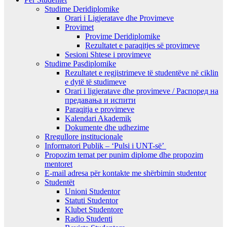
Studime Deridiplomike
Orari i Ligjeratave dhe Provimeve
Provimet
Provime Deridiplomike
Rezultatet e paraqitjes së provimeve
Sesioni Shtese i provimeve
Studime Pasdiplomike
Rezultatet e regjistrimeve të studentëve në ciklin
e dytë të studimeve
Orari i ligjeratave dhe provimeve / Распоред на
предавањa и испити
Paraqitja e provimeve
Kalendari Akademik
Dokumente dhe udhezime
Rregullore institucionale
Informatori Publik – ‘Pulsi i UNT-së’
Propozim temat per punim diplome dhe propozim
mentoret
E-mail adresa për kontakte me shërbimin studentor
Studentët
Unioni Studentor
Statuti Studentor
Klubet Studentore
Radio Studenti