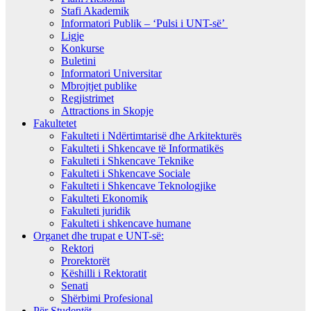
Stafi Akademik
Informatori Publik – ‘Pulsi i UNT-së’
Ligje
Konkurse
Buletini
Informatori Universitar
Mbrojtjet publike
Regjistrimet
Attractions in Skopje
Fakultetet
Fakulteti i Ndërtimtarisë dhe Arkitekturës
Fakulteti i Shkencave të Informatikës
Fakulteti i Shkencave Teknike
Fakulteti i Shkencave Sociale
Fakulteti i Shkencave Teknologjike
Fakulteti Ekonomik
Fakulteti juridik
Fakulteti i shkencave humane
Organet dhe trupat e UNT-së:
Rektori
Prorektorët
Këshilli i Rektoratit
Senati
Shërbimi Profesional
Për Studentët