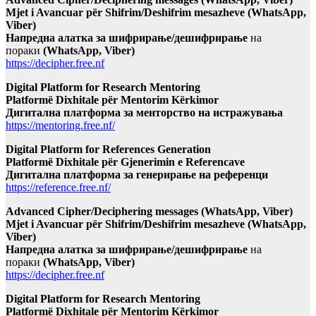
Mjet i Avancuar për Shifrim/Deshifrim mesazheve (WhatsApp,
Viber)
Напредна алатка за шифрирање/дешифрирање
на
пораки
(WhatsApp, Viber)
https://decipher.free.nf
Digital Platform for Research Mentoring
Platformë Dixhitale për Mentorim Kërkimor
Дигитална платформа за менторство на истражувања
https://mentoring.free.nf/
Digital Platform for References Generation
Platformë Dixhitale për Gjenerimin e Referencave
Дигитална платформа за генерирање на референци
https://reference.free.nf/
Advanced Cipher/Deciphering messages (WhatsApp, Viber)
Mjet i Avancuar për Shifrim/Deshifrim mesazheve (WhatsApp,
Viber)
Напредна алатка за шифрирање/дешифрирање
на
пораки
(WhatsApp, Viber)
https://decipher.free.nf
Digital Platform for Research Mentoring
Platformë Dixhitale për Mentorim Kërkimor