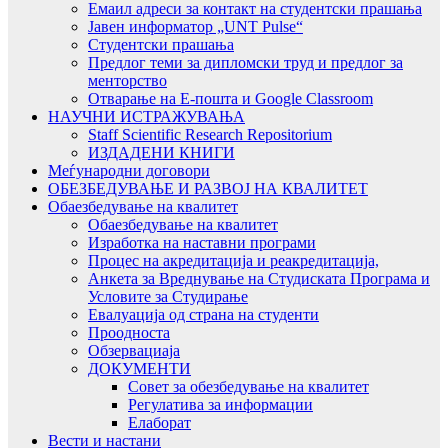
Емаил адреси за контакт на студентски прашања
Јавен информатор „UNT Pulse“
Студентски прашања
Предлог теми за дипломски труд и предлог за
менторство
Отварање на Е-пошта и Google Classroom
НАУЧНИ ИСТРАЖУВАЊА
Staff Scientific Research Repositorium
ИЗДАДЕНИ КНИГИ
Меѓународни договори
ОБЕЗБЕДУВАЊЕ И РАЗВОЈ НА КВАЛИТЕТ
Обаезбедување на квалитет
Обаезбедување на квалитет
Изработка на наставни програми
Процес на акредитација и реакредитација,
Анкета за Вреднување на Студиската Програма и
Условите за Студирање
Евалуација од страна на студенти
Проодноста
Обзервациаја
ДОКУМЕНТИ
Совет за обезбедување на квалитет
Регулатива за информации
Елаборат
Вести и настани