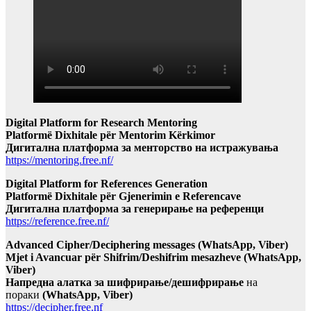
Digital Platform for Research Mentoring
Platformë Dixhitale për Mentorim Kërkimor
Дигитална платформа за менторство на истражувања
https://mentoring.free.nf/
Digital Platform for References Generation
Platformë Dixhitale për Gjenerimin e Referencave
Дигитална платформа за генерирање на референци
https://reference.free.nf/
Advanced Cipher/Deciphering messages (WhatsApp, Viber)
Mjet i Avancuar për Shifrim/Deshifrim mesazheve (WhatsApp,
Viber)
Напредна алатка за шифрирање/дешифрирање
на
пораки
(WhatsApp, Viber)
https://decipher.free.nf