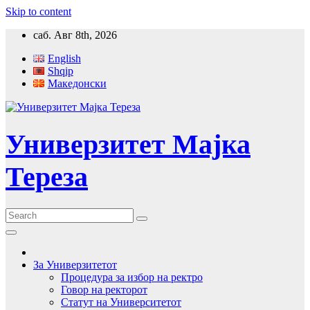
Skip to content
саб. Авг 8th, 2026
English
Shqip
Македонски
Универзитет Мајка
Тереза
За Универзитетот
Процедура за избор на ректро
Говор на ректорот
Статут на Университетот