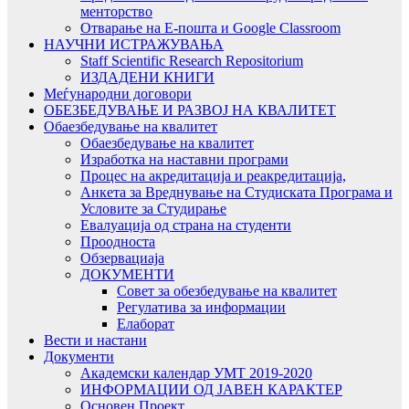
менторство
Отварање на Е-пошта и Google Classroom
НАУЧНИ ИСТРАЖУВАЊА
Staff Scientific Research Repositorium
ИЗДАДЕНИ КНИГИ
Меѓународни договори
ОБЕЗБЕДУВАЊЕ И РАЗВОЈ НА КВАЛИТЕТ
Обаезбедување на квалитет
Обаезбедување на квалитет
Изработка на наставни програми
Процес на акредитација и реакредитација,
Анкета за Вреднување на Студиската Програма и
Условите за Студирање
Евалуација од страна на студенти
Проодноста
Обзервациаја
ДОКУМЕНТИ
Совет за обезбедување на квалитет
Регулатива за информации
Елаборат
Вести и настани
Документи
Академски календар УМТ 2019-2020
ИНФОРМАЦИИ ОД ЈАВЕН КАРАКТЕР
Основен Проект