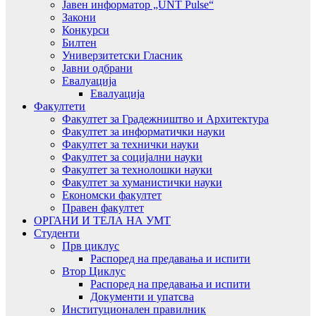
Јавен информатор „UNT Pulse“
Закони
Конкурси
Билтен
Универзитетски Гласник
Јавни одбрани
Евалуација
Евалуација
Факултети
Факултет за Градежништво и Архитектура
Факултет за информатички науки
Факултет за технички науки
Факултет за социјални науки
Факултет за технолошки науки
Факултет за хуманистички науки
Економски факултет
Правен факултет
ОРГАНИ И ТЕЛА НА УМТ
Студенти
Прв циклус
Распоред на предавањa и испити
Втор Циклус
Распоред на предавањa и испити
Документи и упатсва
Институционален правилник