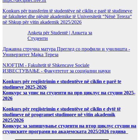
https://decipher.free.nf
Konkurs për transferim të studentëve në ciklin e parë të studimeve
në fakultetet dhe njësitë akademike të Universitetit “Nënë Tereza“
në Shkup për vitin akademik 2025/2026
Anketa për Studentë | Анкета за
Студенти
Државна стручна матура Преглед со профили и училишта -
Универзитет Мајка Тереза
NJOFTIM - Fakultetit të Shkencave Sociale
ИЗВЕСТУВАЊЕ - Факултетот за социјални науки
Konkurs për regjistrimin e studentëve në ciklin e parë te
studimeve 2025-2026
Конкурс за упис на студенти на прв циклус на студии 2025-
2026
Konkurs për regjistrimin e studentëve në ciklin e dytë të
studimeve në programet studimore në vitin akademik
2025/2026
Конкурс за запишување студенти на втор циклус студии на
студиските програми во академската 2025/2026 година