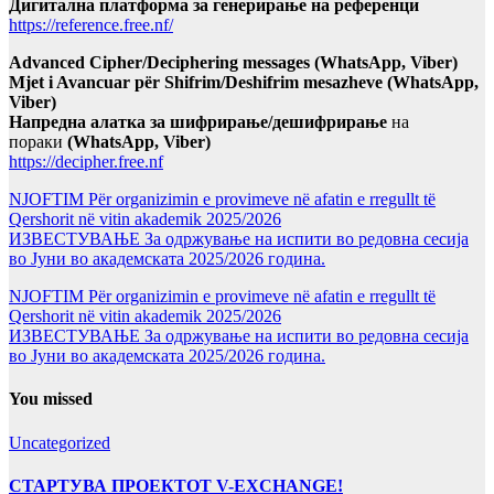
Дигитална платформа за генерирање на референци
https://reference.free.nf/
Advanced Cipher/Deciphering messages (WhatsApp, Viber)
Mjet i Avancuar për Shifrim/Deshifrim mesazheve (WhatsApp,
Viber)
Напредна алатка за шифрирање/дешифрирање
на
пораки
(WhatsApp, Viber)
https://decipher.free.nf
NJOFTIM Për organizimin e provimeve në afatin e rregullt të
Qershorit në vitin akademik 2025/2026
ИЗВЕСТУВАЊЕ За одржување на испити во редовна сесија
во Јуни во академската 2025/2026 година.
NJOFTIM Për organizimin e provimeve në afatin e rregullt të
Qershorit në vitin akademik 2025/2026
ИЗВЕСТУВАЊЕ За одржување на испити во редовна сесија
во Јуни во академската 2025/2026 година.
You missed
Uncategorized
СТАРТУВА ПРОЕКТОТ V-EXCHANGE!