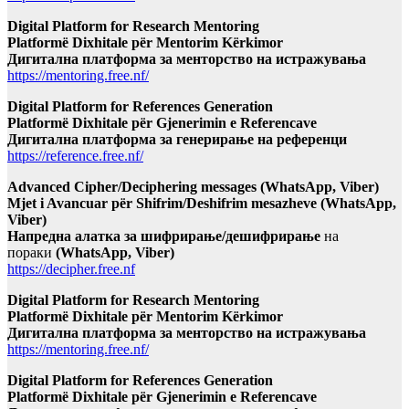
Digital Platform for Research Mentoring
Platformë Dixhitale për Mentorim Kërkimor
Дигитална платформа за менторство на истражувања
https://mentoring.free.nf/
Digital Platform for References Generation
Platformë Dixhitale për Gjenerimin e Referencave
Дигитална платформа за генерирање на референци
https://reference.free.nf/
Advanced Cipher/Deciphering messages (WhatsApp, Viber)
Mjet i Avancuar për Shifrim/Deshifrim mesazheve (WhatsApp,
Viber)
Напредна алатка за шифрирање/дешифрирање
на
пораки
(WhatsApp, Viber)
https://decipher.free.nf
Digital Platform for Research Mentoring
Platformë Dixhitale për Mentorim Kërkimor
Дигитална платформа за менторство на истражувања
https://mentoring.free.nf/
Digital Platform for References Generation
Platformë Dixhitale për Gjenerimin e Referencave