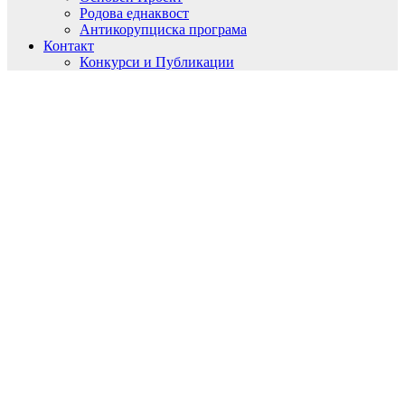
Родова еднаквост
Антикорупциска програма
Контакт
Конкурси и Публикации