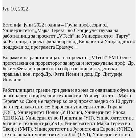
Јун 10, 2022
Естонија, јуни 2022 година – Група професори од
Универзитетот „Мајка Тереза” во Скопје учествуваа на
работилница за проектот „VTech“ на Универзитетот „Тарту”
во Естонија, проект финансиран од Европската Унија односно
поддржан од програмата Еразмус +.
Во рамки на работилницата на проектот „VTech“ УМТ беше
претставена од проректорот за наука и истражување проф. Др.
Беким Фетаји, проректор за образование и студентски
прашања вон. проф.Др. Фати Исени и доц. Др. Дитурије
Исмаили.
Работилницата траеше три дена и во неа се одвиваше обука на
персоналот за виртуелни технологии. Универзитетот „Мајка
Тереза“ во Скопје е партнер во овој проект заедно со 10 други
партнери, како што се: Европски универзитет во Тирана
(ЕУТ), Универзитет Полис (У-Полис), Универзитет Епока
(ЕПОКА), Универзитет во Приштина (УП), Универзитетот на
Бизнис и технологија (УБТ), Универзитетот Мајка Тереза во
Скопје (УМТ), Универзитетот на Југоисточна Европа (УЈИЕ),
Технолошкиот универзитет во Лоѓ (ТУЛ), Универзитетот во