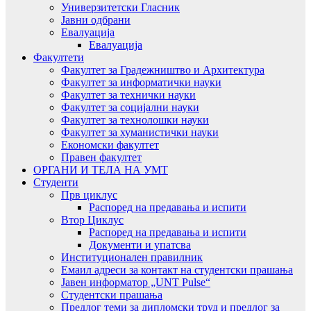
Универзитетски Гласник
Јавни одбрани
Евалуација
Евалуација
Факултети
Факултет за Градежништво и Архитектура
Факултет за информатички науки
Факултет за технички науки
Факултет за социјални науки
Факултет за технолошки науки
Факултет за хуманистички науки
Економски факултет
Правен факултет
ОРГАНИ И ТЕЛА НА УМТ
Студенти
Прв циклус
Распоред на предавањa и испити
Втор Циклус
Распоред на предавањa и испити
Документи и упатсва
Институционален правилник
Емаил адреси за контакт на студентски прашања
Јавен информатор „UNT Pulse“
Студентски прашања
Предлог теми за дипломски труд и предлог за