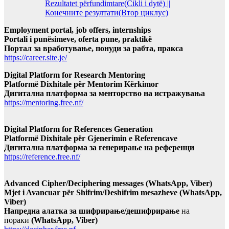
Rezultatet përfundimtare(Cikli i dytë) ||
Конечните резултати(Втор циклус)
Employment portal, job offers, internships
Portali i punësimeve, oferta pune, praktikë
Портал за вработување, понуди за рабта, пракса
https://career.site.je/
Digital Platform for Research Mentoring
Platformë Dixhitale për Mentorim Kërkimor
Дигитална платформа за менторство на истражувања
https://mentoring.free.nf/
Digital Platform for References Generation
Platformë Dixhitale për Gjenerimin e Referencave
Дигитална платформа за генерирање на референци
https://reference.free.nf/
Advanced Cipher/Deciphering messages (WhatsApp, Viber)
Mjet i Avancuar për Shifrim/Deshifrim mesazheve (WhatsApp,
Viber)
Напредна алатка за шифрирање/дешифрирање
на
пораки
(WhatsApp, Viber)