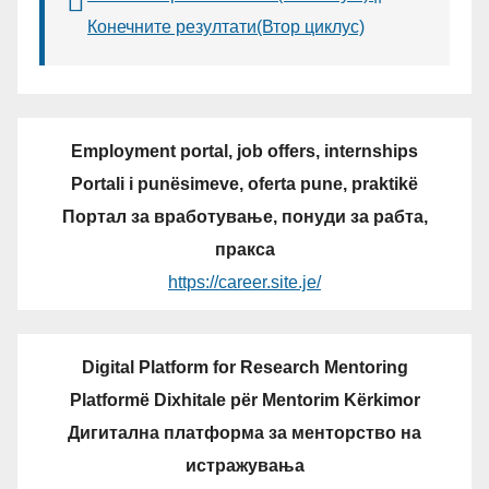
Конечните резултати(Втор циклус)
Employment portal, job offers, internships
Portali i punësimeve, oferta pune, praktikë
Портал за вработување, понуди за рабта,
пракса
https://career.site.je/
Digital Platform for Research Mentoring
Platformë Dixhitale për Mentorim Kërkimor
Дигитална платформа за менторство на
истражувања