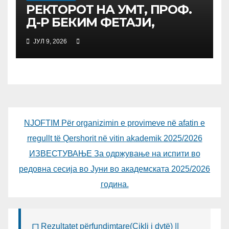
РЕКТОРОТ НА УМТ, ПРОФ.
Д-Р БЕКИМ ФЕТАЈИ,
ОДРЖА РАБОТНА СРЕДБА
ЈУЛ 9, 2026
СО ДИРЕКТОРОТ ОД
УНИВЕРЗИТЕТОТ SUBÜ ОД
ТУРЦИЈА, ВОНР. ПРОФ. Д-Р
АЛИ ЕРДУМАН
NJOFTIM Për organizimin e provimeve në afatin e
rregullt të Qershorit në vitin akademik 2025/2026
ИЗВЕСТУВАЊЕ За одржување на испити во
редовна сесија во Јуни во академската 2025/2026
година.
Rezultatet përfundimtare(Cikli i dytë) ||