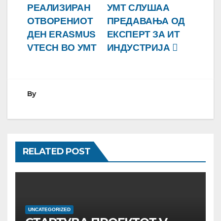
РЕАЛИЗИРАН
УМТ СЛУШАА
на
ОТВОРЕНИОТ
ПРЕДАВАЊА ОД
напис
ДЕН ERASMUS
ЕКСПЕРТ ЗА ИТ
VTECH ВО УMТ
ИНДУСТРИЈА
By
RELATED POST
UNCATEGORIZED