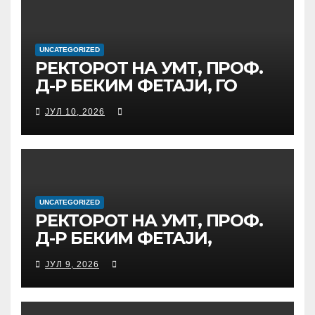
МЕЃУНАРОДНАТА
ИНИЦИЈАТИВА ЗА
ДИГИТАЛНО
ОБРАЗОВАНИЕ И
UNCATEGORIZED
РЕКТОРОТ НА УМТ, ПРОФ.
ГЛОБАЛНО ГРАЃАНСТВО
Д-Р БЕКИМ ФЕТАЈИ, ГО
ПРЕЧЕКА НА ОФИЦИЈАЛНА
ЈУЛ 10, 2026
СРЕДБА ГЕНЕРАЛНИОТ
ДИРЕКТОР НА АД МЕПСО,
Д-Р БУРИМ ЛАТИФИ
UNCATEGORIZED
РЕКТОРОТ НА УМТ, ПРОФ.
Д-Р БЕКИМ ФЕТАЈИ,
ОДРЖА РАБОТНА СРЕДБА
ЈУЛ 9, 2026
СО ДИРЕКТОРОТ ОД
УНИВЕРЗИТЕТОТ SUBÜ ОД
ТУРЦИЈА, ВОНР. ПРОФ. Д-Р