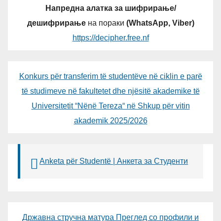
Напредна алатка за шифрирање/
дешифрирање
на пораки
(WhatsApp, Viber)
https://decipher.free.nf
Konkurs për transferim të studentëve në ciklin e parë
të studimeve në fakultetet dhe njësitë akademike të
Universitetit “Nënë Tereza“ në Shkup për vitin
akademik 2025/2026
Anketa për Studentë | Анкета за Студенти
Државна стручна матура Преглед со профили и