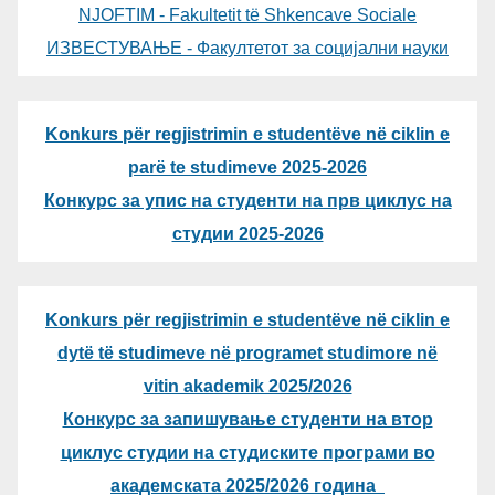
NJOFTIM - Fakultetit të Shkencave Sociale
ИЗВЕСТУВАЊЕ - Факултетот за социјални науки
Konkurs për regjistrimin e studentëve në ciklin e
parë te studimeve 2025-2026
Конкурс за упис на студенти на прв циклус на
студии 2025-2026
Konkurs për regjistrimin e studentëve në ciklin e
dytë të studimeve në programet studimore në
vitin akademik 2025/2026
Конкурс за запишување студенти на втор
циклус студии на студиските програми во
академската 2025/2026 година