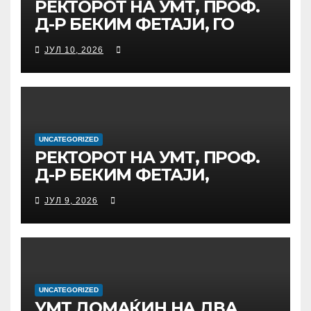
РЕКТОРОТ НА УМТ, ПРОФ.
ГЛОБАЛНО ГРАЃАНСТВО
Д-Р БЕКИМ ФЕТАЈИ, ГО
ПРЕЧЕКА НА ОФИЦИЈАЛНА
ЈУЛ 10, 2026
СРЕДБА ГЕНЕРАЛНИОТ
ДИРЕКТОР НА АД МЕПСО,
Д-Р БУРИМ ЛАТИФИ
UNCATEGORIZED
РЕКТОРОТ НА УМТ, ПРОФ.
Д-Р БЕКИМ ФЕТАЈИ,
ОДРЖА РАБОТНА СРЕДБА
ЈУЛ 9, 2026
СО ДИРЕКТОРОТ ОД
УНИВЕРЗИТЕТОТ SUBÜ ОД
ТУРЦИЈА, ВОНР. ПРОФ. Д-Р
АЛИ ЕРДУМАН
UNCATEGORIZED
УMТ ДОМАЌИН НА ДВА