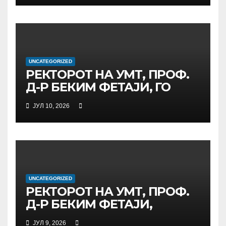
ПРЕДВОДИ
МЕЃУНАРОДНАТА
ИНИЦИЈАТИВА ЗА
ДИГИТАЛНО
ОБРАЗОВАНИЕ И
UNCATEGORIZED
ГЛОБАЛНО ГРАЃАНСТВО
РЕКТОРОТ НА УМТ, ПРОФ.
Д-Р БЕКИМ ФЕТАЈИ, ГО
ПРЕЧЕКА НА ОФИЦИЈАЛНА
ЈУЛ 10, 2026
СРЕДБА ГЕНЕРАЛНИОТ
ДИРЕКТОР НА АД МЕПСО,
Д-Р БУРИМ ЛАТИФИ
UNCATEGORIZED
РЕКТОРОТ НА УМТ, ПРОФ.
Д-Р БЕКИМ ФЕТАЈИ,
ОДРЖА РАБОТНА СРЕДБА
ЈУЛ 9, 2026