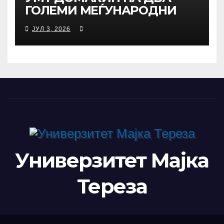
ГОЛЕМИ МЕЃУНАРОДНИ
НАУЧНИ НАСТАНИ –
ЈУЛ 3, 2026
РЕКТОРОТ ФЕТАЈИ ОДРЖА
РАБОТНА СРЕДБА СО
РАКОВОДСТВОТО НА TAEG,
INSODE И BEMTUR 2026
Универзитет Мајка
Тереза