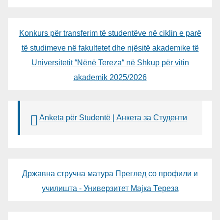
Konkurs për transferim të studentëve në ciklin e parë
të studimeve në fakultetet dhe njësitë akademike të
Universitetit “Nënë Tereza“ në Shkup për vitin
akademik 2025/2026
Anketa për Studentë | Анкета за Студенти
Државна стручна матура Преглед со профили и
училишта - Универзитет Мајка Тереза