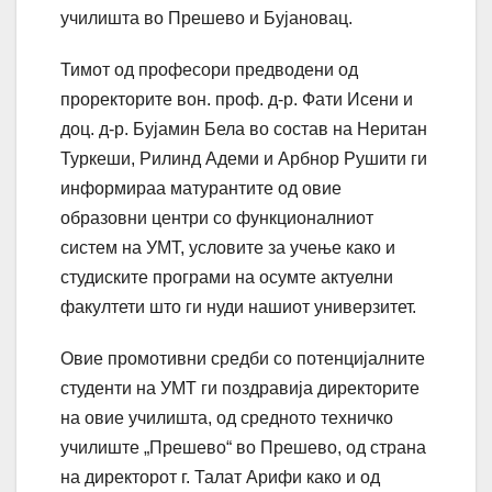
училишта во Прешево и Бујановац.
Тимот од професори предводени од
проректорите вон. проф. д-р. Фати Исени и
доц. д-р. Бујамин Бела во состав на Неритан
Туркеши, Рилинд Адеми и Арбнор Рушити ги
информираа матурантите од овие
образовни центри со функционалниот
систем на УМТ, условите за учење како и
студиските програми на осумте актуелни
факултети што ги нуди нашиот универзитет.
Овие промотивни средби со потенцијалните
студенти на УМТ ги поздравија директорите
на овие училишта, од средното техничко
училиште „Прешево“ во Прешево, од страна
на директорот г. Талат Арифи како и од