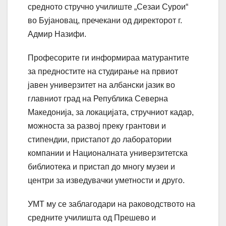
средното стручно училиште „Сезаи Сурои“
во Бујановац, пречекани од директорот г.
Адмир Назифи.
Професорите ги информираа матурантите
за предностите на студирање на првиот
јавен универзитет на албански јазик во
главниот град на Република Северна
Македонија, за локацијата, стручниот кадар,
можноста за развој преку грантови и
стипендии, пристапот до лаборатории
компании и Националната универзитетска
библиотека и пристап до многу музеи и
центри за изведувачки уметности и друго.
УМТ му се заблагодари на раководството на
средните училишта од Прешево и