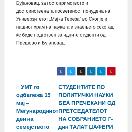
Бујановац, за гостопримството и
достоинствената посветеност понудена на
Универзитетот „Мајка Тереза“ во Скопје и
нашиот храм на науката и знаењето секогаш
ќе биде подготвен за идните студенти од
Прешево и Бујановац.
Навигација
УМТ го
СТУДЕНТИТЕ ПО
одбележа 15
ПОЛИТИЧКИ НАУКИ
на
мај –
БЕА ПРЕЧЕКАНИ ОД
напис
Меѓународниот
ПРЕТСЕДАТЕЛОТ
ден на
НА СОБРАНИЕТО Г-
семејството
дин ТАЛАТ ЏАФЕРИ