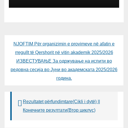
СО ДИРЕКТОРОТ ОД
УНИВЕРЗИТЕТОТ SUBÜ ОД
ТУРЦИЈА, ВОНР. ПРОФ. Д-Р
АЛИ ЕРДУМАН
NJOFTIM Për organizimin e provimeve në afatin e
rregullt të Qershorit në vitin akademik 2025/2026
ИЗВЕСТУВАЊЕ За одржување на испити во
редовна сесија во Јуни во академската 2025/2026
година.
Rezultatet përfundimtare(Cikli i dytë) ||
Конечните резултати(Втор циклус)