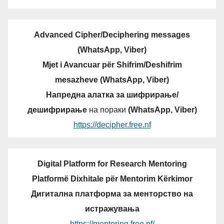
Advanced Cipher/Deciphering messages
(WhatsApp, Viber)
Mjet i Avancuar për Shifrim/Deshifrim
mesazheve (WhatsApp, Viber)
Напредна алатка за шифрирање/
дешифрирање
на пораки
(WhatsApp, Viber)
https://decipher.free.nf
Digital Platform for Research Mentoring
Platformë Dixhitale për Mentorim Kërkimor
Дигитална платформа за менторство на
истражувања
https://mentoring.free.nf/