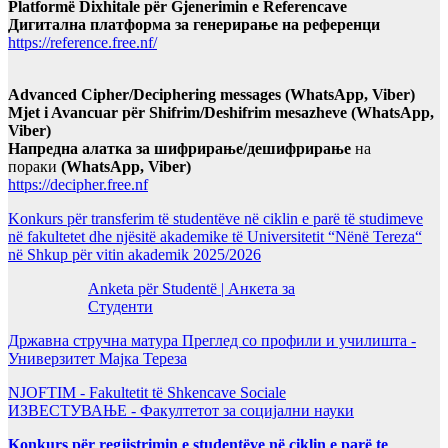
Platformë Dixhitale për Gjenerimin e Referencave
Дигитална платформа за генерирање на референци
https://reference.free.nf/
Advanced Cipher/Deciphering messages (WhatsApp, Viber)
Mjet i Avancuar për Shifrim/Deshifrim mesazheve (WhatsApp,
Viber)
Напредна алатка за шифрирање/дешифрирање
на
пораки
(WhatsApp, Viber)
https://decipher.free.nf
Konkurs për transferim të studentëve në ciklin e parë të studimeve
në fakultetet dhe njësitë akademike të Universitetit “Nënë Tereza“
në Shkup për vitin akademik 2025/2026
Anketa për Studentë | Анкета за
Студенти
Државна стручна матура Преглед со профили и училишта -
Универзитет Мајка Тереза
NJOFTIM - Fakultetit të Shkencave Sociale
ИЗВЕСТУВАЊЕ - Факултетот за социјални науки
Konkurs për regjistrimin e studentëve në ciklin e parë te