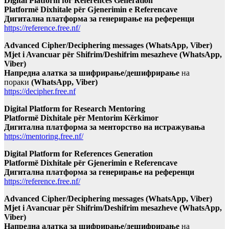
Digital Platform for References Generation
Platformë Dixhitale për Gjenerimin e Referencave
Дигитална платформа за генерирање на референци
https://reference.free.nf/
Advanced Cipher/Deciphering messages (WhatsApp, Viber)
Mjet i Avancuar për Shifrim/Deshifrim mesazheve (WhatsApp,
Viber)
Напредна алатка за шифрирање/дешифрирање
на
пораки
(WhatsApp, Viber)
https://decipher.free.nf
Digital Platform for Research Mentoring
Platformë Dixhitale për Mentorim Kërkimor
Дигитална платформа за менторство на истражувања
https://mentoring.free.nf/
Digital Platform for References Generation
Platformë Dixhitale për Gjenerimin e Referencave
Дигитална платформа за генерирање на референци
https://reference.free.nf/
Advanced Cipher/Deciphering messages (WhatsApp, Viber)
Mjet i Avancuar për Shifrim/Deshifrim mesazheve (WhatsApp,
Viber)
Напредна алатка за шифрирање/дешифрирање
на