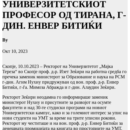
УНИВЕРЗИТЕТСКИОТ
ПРОФЕСОР ОД ТИРАНА, Г-
ДИН. ЕНВЕР БИТИЌИ
By
Окт 10, 2023
Скопје, 10.10.2023 – Ректорот на Универзитетот „Мајка
Тереза“ во Скопје проф. д-р. Изет Зеќири на работна средба го
пречека заменик министерот за Образование и наука на РСМ
г-дин. Агим Нухиу придружуван од вон. проф. д-р. Енвер
Битиќи, г-ѓа. Мимоза Абражда и г-дин. Алаудин Зеќири.
Ректорот Зеќири неодамна го информираше заменик
министерот Нухиу и присутните за развојот на осумте
факултети и над 30-те студиски програми на новиот
Универзитетски кампус, како и за големиот интерес за упис на
нови студенти на УМТ за време на трите уписни рокови.
Ректорот му честиташе и на вон. проф. д-р. Енвер Битиќи за
денешната промоцијата на книгата во просториите на УМТ.