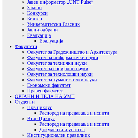
Јавен информатор „UNT Pulse“
Закони
Конкурси
Билтен
Универзитетски Гласник
Јавни одбрани
Евалуација
Евалуација
Факултети
Факултет за Градежништво и Архитектура
Факултет за информатички науки
Факултет за технички науки
Факултет за социјални науки
Факултет за технолошки науки
Факултет за хуманистички науки
Економски факултет
Правен факултет
ОРГАНИ И ТЕЛА НА УМТ
Студенти
Прв циклус
Распоред на предавањa и испити
Втор Циклус
Распоред на предавањa и испити
Документи и упатсва
Институционален правилник