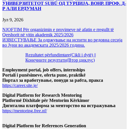
УНИВЕРЗИТЕТОТ SUBÜ ОД ТУРЦИЈА, ВОНР. ПРОФ. Д-
Р АЛИ ЕРДУМАН
Јул 9, 2026
NJOFTIM Për organizimin e provimeve në afatin e rregullt të
Qershorit në vitin akademik 2025/2026
ИЗВЕСТУВАЊЕ За одржување на испити во редовна сесија
во Јуни во академската 2025/2026 година.
Rezultatet përfundimtare(Cikli i dytë) ||
Конечните резултати(Втор циклус)
Employment portal, job offers, internships
Portali i punësimeve, oferta pune, praktikë
Портал за вработување, понуди за рабта, пракса
https://career.site.je/
Digital Platform for Research Mentoring
Platformë Dixhitale për Mentorim Kërkimor
Дигитална платформа за менторство на истражувања
https://mentoring.free.nf/
Digital Platform for References Generation