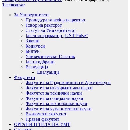
Themeansar
.
За Универзитетот
Процедура за избор на ректро
Говор на ректорот
Статут на Университетот
Јавен информатор „UNT Pulse“
Закони
Конкурси
Билтен
Универзитетски Гласник
Јавни одбрани
Евалуација
Евалуација
Факултети
Факултет за Градежништво и Архитектура
Факултет за информатички науки
Факултет за технички науки
Факултет за социјални науки
Факултет за технолошки науки
Факултет за хуманистички науки
Економски факултет
Правен факултет
ОРГАНИ И ТЕЛА НА УМТ
Студенти