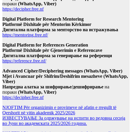
пораки
(WhatsApp, Viber)
https://decipher.free.nf
Digital Platform for Research Mentoring
Platformë Dixhitale për Mentorim Kërkimor
Дигитална платформа за менторство на истражувања
https://mentoring.free.nf/
Digital Platform for References Generation
Platformë Dixhitale për Gjenerimin e Referencave
Дигитална платформа за генерирање на референци
https://reference.free.nf/
Advanced Cipher/Deciphering messages (WhatsApp, Viber)
Mjet i Avancuar për Shifrim/Deshifrim mesazheve (WhatsApp,
Viber)
Напредна алатка за шифрирање/дешифрирање
на
пораки
(WhatsApp, Viber)
https://decipher.free.nf
NJOFTIM Për organizimin e provimeve në afatin e rregullt të
Qershorit në vitin akademik 2025/2026
ИЗВЕСТУВАЊЕ За одржување на испити во редовна сесија
во Јуни во академската 2025/2026 година.