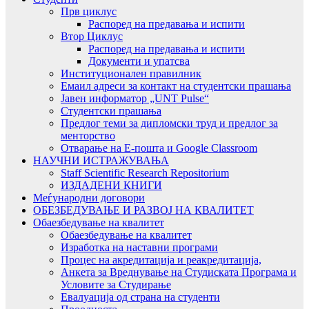
Прв циклус
Распоред на предавањa и испити
Втор Циклус
Распоред на предавањa и испити
Документи и упатсва
Институционален правилник
Емаил адреси за контакт на студентски прашања
Јавен информатор „UNT Pulse“
Студентски прашања
Предлог теми за дипломски труд и предлог за
менторство
Отварање на Е-пошта и Google Classroom
НАУЧНИ ИСТРАЖУВАЊА
Staff Scientific Research Repositorium
ИЗДАДЕНИ КНИГИ
Меѓународни договори
ОБЕЗБЕДУВАЊЕ И РАЗВОЈ НА КВАЛИТЕТ
Обаезбедување на квалитет
Обаезбедување на квалитет
Изработка на наставни програми
Процес на акредитација и реакредитација,
Анкета за Вреднување на Студиската Програма и
Условите за Студирање
Евалуација од страна на студенти