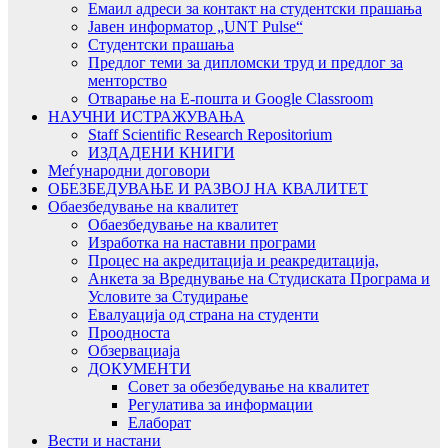
Емаил адреси за контакт на студентски прашања
Јавен информатор „UNT Pulse“
Студентски прашања
Предлог теми за дипломски труд и предлог за
менторство
Отварање на Е-пошта и Google Classroom
НАУЧНИ ИСТРАЖУВАЊА
Staff Scientific Research Repositorium
ИЗДАДЕНИ КНИГИ
Меѓународни договори
ОБЕЗБЕДУВАЊЕ И РАЗВОЈ НА КВАЛИТЕТ
Обаезбедување на квалитет
Обаезбедување на квалитет
Изработка на наставни програми
Процес на акредитација и реакредитација,
Анкета за Вреднување на Студиската Програма и
Условите за Студирање
Евалуација од страна на студенти
Проодноста
Обзервациаја
ДОКУМЕНТИ
Совет за обезбедување на квалитет
Регулатива за информации
Елаборат
Вести и настани