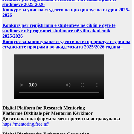
studimeve 2025-2026
Конкурс за упис на студенти на прв циклус на студии 2025-
2026
Konkurs për regjistrimin e studentëve në ciklin e dytë të
studimeve në programet studimore në vitin akademik
2025/2026
Конкурс за запишување студенти на втор циклус студии на
студиските програми во академската 2025/2026 година
Digital Platform for Research Mentoring
Platformë Dixhitale për Mentorim Kërkimor
Дигитална платформа за менторство на истражувања
https://mentoring.free.nf/