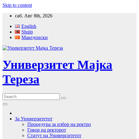
Skip to content
саб. Авг 8th, 2026
English
Shqip
Македонски
Универзитет Мајка
Тереза
За Универзитетот
Процедура за избор на ректро
Говор на ректорот
Статут на Университетот