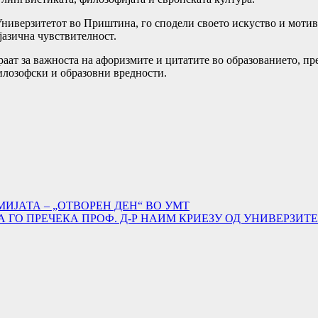
 Универзитетот во Приштина, го сподели своето искуство и мотив
 јазична чувствителност.
аат за важноста на афоризмите и цитатите во образованието, пре
филозофски и образовни вредности.
ИЈАТА – „ОТВОРЕН ДЕН“ ВО УМТ
 ГО ПРЕЧЕКА ПРОФ. Д-Р НАИМ КРИЕЗУ ОД УНИВЕРЗИ