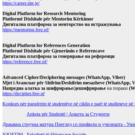
https://career.site.je/
Digital Platform for Research Mentoring
Platformë Dixhitale për Mentorim Kërkimor
Дигитална платформа за менторство на истражувања
https://mentoring.free.nf/
Digital Platform for References Generation
Platformë Dixhitale për Gjenerimin e Referencave
Дигитална платформа за генерирање на референци
https://reference.free.nf/
Advanced Cipher/Deciphering messages (WhatsApp, Viber)
Mjet i Avancuar për Shifrim/Deshifrim mesazheve (WhatsApp, V
Напредна алатка за шифрирање/дешифрирање
на пораки
(W
https://decipher.free.nf
Konkurs për transferim të studentëve në ciklin e parë të studimeve në
Anketa për Studentë | Анкета за Студенти
Државна стручна матура Преглед со профили и училишта - Уни
NJOFTIM - Fakultetit të Shkencave Sociale