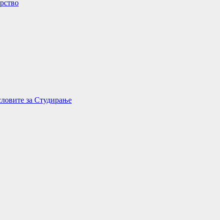
орство
словите за Студирање