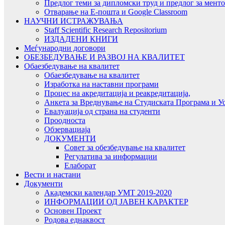
Предлог теми за дипломски труд и предлог за мент
Отварање на Е-пошта и Google Classroom
НАУЧНИ ИСТРАЖУВАЊА
Staff Scientific Research Repositorium
ИЗДАДЕНИ КНИГИ
Меѓународни договори
ОБЕЗБЕДУВАЊЕ И РАЗВОЈ НА КВАЛИТЕТ
Обаезбедување на квалитет
Обаезбедување на квалитет
Изработка на наставни програми
Процес на акредитација и реакредитација,
Анкета за Вреднување на Студиската Програма и У
Евалуација од страна на студенти
Проодноста
Обзервациаја
ДОКУМЕНТИ
Совет за обезбедување на квалитет
Регулатива за информации
Елаборат
Вести и настани
Документи
Академски календар УМТ 2019-2020
ИНФОРМАЦИИ ОД ЈАВЕН КАРАКТЕР
Основен Проект
Родова еднаквост