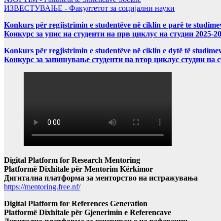
ИЗВЕСТУВАЊЕ - Факултетот за социјални науки
Konkurs për regjistrimin e studentëve në ciklin e parë te studim
Конкурс за упис на студенти на прв циклус на студии 2025-2
Konkurs për regjistrimin e studentëve në ciklin e dytë të studi
Конкурс за запишување студенти на втор циклус студии на 
Digital Platform for Research Mentoring
Platformë Dixhitale për Mentorim Kërkimor
Дигитална платформа за менторство на истражувања
https://mentoring.free.nf/
Digital Platform for References Generation
Platformë Dixhitale për Gjenerimin e Referencave