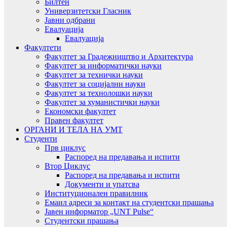
Билтен
Универзитетски Гласник
Јавни одбрани
Евалуација
Евалуација
Факултети
Факултет за Градежништво и Архитектура
Факултет за информатички науки
Факултет за технички науки
Факултет за социјални науки
Факултет за технолошки науки
Факултет за хуманистички науки
Економски факултет
Правен факултет
ОРГАНИ И ТЕЛА НА УМТ
Студенти
Прв циклус
Распоред на предавањa и испити
Втор Циклус
Распоред на предавањa и испити
Документи и упатсва
Институционален правилник
Емаил адреси за контакт на студентски прашања
Јавен информатор „UNT Pulse“
Студентски прашања