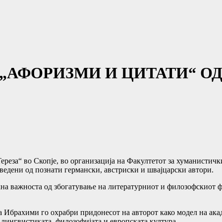
„АФОРИЗМИ И ЦИТАТИ“ ОД
ереза“ во Скопјe, во организација на Факултетот за хуманистички
ведени од познати германски, австриски и швајцарски автори.
акна важноста од збогатување на литературниот и филозофскиот ф
а Ибрахими го охрабри придонесот на авторот како модел на ака
лингвистиката, филозофијата и европската култура.