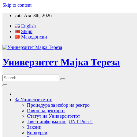
Skip to content
саб. Авг 8th, 2026
English
Shqip
Македонски
Универзитет Мајка Тереза
За Универзитетот
Процедура за избор на ректро
Говор на ректорот
Статут на Университетот
Јавен информатор „UNT Pulse“
Закони
Конкурси