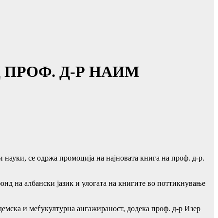
 ПРОФ. Д-Р НАИМ
 науки, се одржа промоција на најновата книга на проф. д-р.
онд на албански јазик и улогата на книгите во поттикнување
демска и меѓукултурна ангажираност, додека проф. д-р Изер