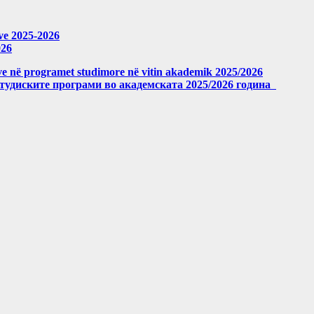
eve 2025-2026
026
meve në programet studimore në vitin akademik 2025/2026
студиските програми во академската 2025/2026 година