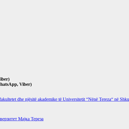
iber)
hatsApp, Viber)
 fakultetet dhe njësitë akademike të Universitetit “Nënë Tereza“ në Sh
верзитет Мајка Тереза