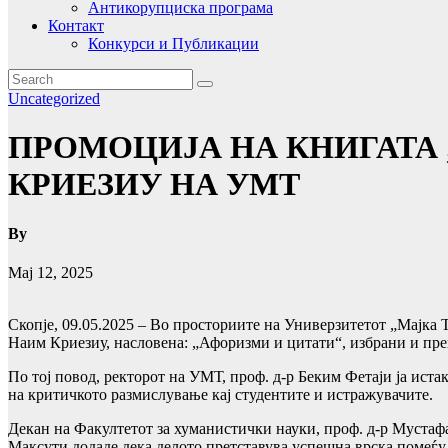
Антикорупциска програма
Контакт
Конкурси и Публикации
Uncategorized
ПРОМОЦИЈА НА КНИГАТА 
КРИЕЗИУ НА УМТ
By
Мај 12, 2025
Скопје, 09.05.2025 – Во просториите на Универзитетот „Мајка Т
Наим Криезиу, насловена: „Афоризми и цитати“, избрани и пре
По тој повод, ректорот на УМТ, проф. д-р Беким Фетаји ја ист
на критичкото размислување кај студентите и истражувачите.
Декан на Факултетот за хуманистички науки, проф. д-р Мустаф
Максути додаде дека делото претставува успешна врска помеѓу 