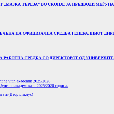
Т „МАЈКА ТЕРЕЗА“ ВО СКОПЈЕ ЈА ПРЕДВОДИ МЕЃУН
 ПРЕЧЕКА НА ОФИЦИЈАЛНА СРЕДБА ГЕНЕРАЛНИОТ ДИР
А РАБОТНА СРЕДБА СО ДИРЕКТОРОТ ОД УНИВЕРЗИТЕТО
rit në vitin akademik 2025/2026
уни во академската 2025/2026 година.
зултати(Втор циклус)