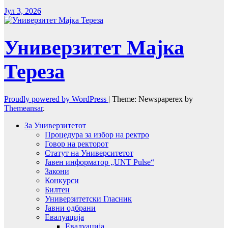
Јул 3, 2026
Универзитет Мајка
Тереза
Proudly powered by WordPress
|
Theme: Newspaperex by
Themeansar
.
За Универзитетот
Процедура за избор на ректро
Говор на ректорот
Статут на Университетот
Јавен информатор „UNT Pulse“
Закони
Конкурси
Билтен
Универзитетски Гласник
Јавни одбрани
Евалуација
Евалуација