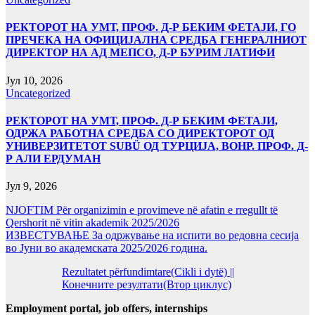
РЕКТОРОТ НА УМТ, ПРОФ. Д-Р БЕКИМ ФЕТАЈИ, ГО
ПРЕЧЕКА НА ОФИЦИЈАЛНА СРЕДБА ГЕНЕРАЛНИОТ
ДИРЕКТОР НА АД МЕПСО, Д-Р БУРИМ ЛАТИФИ
Јул 10, 2026
Uncategorized
РЕКТОРОТ НА УМТ, ПРОФ. Д-Р БЕКИМ ФЕТАЈИ,
ОДРЖА РАБОТНА СРЕДБА СО ДИРЕКТОРОТ ОД
УНИВЕРЗИТЕТОТ SUBÜ ОД ТУРЦИЈА, ВОНР. ПРОФ. Д-
Р АЛИ ЕРДУМАН
Јул 9, 2026
NJOFTIM Për organizimin e provimeve në afatin e rregullt të
Qershorit në vitin akademik 2025/2026
ИЗВЕСТУВАЊЕ За одржување на испити во редовна сесија
во Јуни во академската 2025/2026 година.
Rezultatet përfundimtare(Cikli i dytë) ||
Конечните резултати(Втор циклус)
Employment portal, job offers, internships