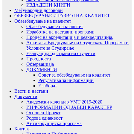
ИЗДАДЕНИ КНИГИ
Меѓународни договори
ОБЕЗБЕДУВАЊЕ И РАЗВОЈ НА КВАЛИТЕТ
Обаезбедување на квалитет
Обаезбедување на квалитет
Изработка на наставни програми
Процес на акредитација и реакредитација,
Анкета за Вреднување на Студиската Програма и
Условите за Студирање
Евалуација од страна на студенти
Проодноста
Обзервациаја
ДОКУМЕНТИ
Совет за обезбедување на квалитет
Регулатива за информации
Елаборат
Вести и настани
Документи
Академски календар УМТ 2019-2020
ИНФОРМАЦИИ ОД ЈАВЕН КАРАКТЕР
Основен Проект
Родова еднаквост
Антикорупциска програма
Контакт