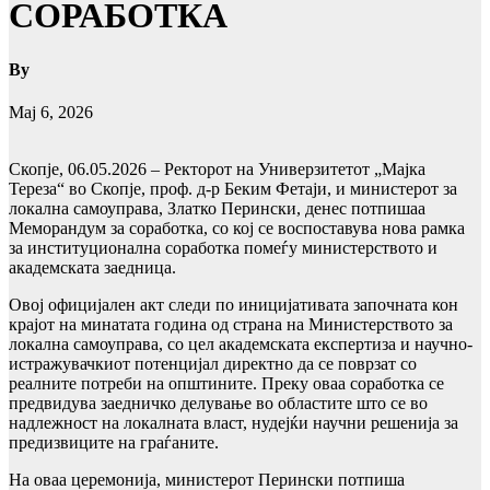
СОРАБОТКА
By
Мај 6, 2026
Скопје, 06.05.2026 – Ректорот на Универзитетот „Мајка
Тереза“ во Скопје, проф. д-р Беким Фетаји, и министерот за
локална самоуправа, Златко Перински, денес потпишаа
Меморандум за соработка, со кој се воспоставува нова рамка
за институционална соработка помеѓу министерството и
академската заедница.
Овој официјален акт следи по иницијативата започната кон
крајот на минатата година од страна на Министерството за
локална самоуправа, со цел академската експертиза и научно-
истражувачкиот потенцијал директно да се поврзат со
реалните потреби на општините. Преку оваа соработка се
предвидува заедничко делување во областите што се во
надлежност на локалната власт, нудејќи научни решенија за
предизвиците на граѓаните.
На оваа церемонија, министерот Перински потпиша