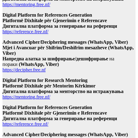
https://mentoring.free.nf/
Digital Platform for References Generation
Platformë Dixhitale për Gjenerimin e Referencave
Дигитална платформа за генерирање на референци
https://reference.free.nf/
Advanced Cipher/Deciphering messages (WhatsApp, Viber)
Mjet i Avancuar për Shifrim/Deshifrim mesazheve (WhatsApp,
Viber)
Напредна алатка за шифрирање/дешифрирање
на
пораки
(WhatsApp, Viber)
https://decipher.free.nf
Digital Platform for Research Mentoring
Platformë Dixhitale për Mentorim Kërkimor
Дигитална платформа за менторство на истражувања
https://mentoring.free.nf/
Digital Platform for References Generation
Platformë Dixhitale për Gjenerimin e Referencave
Дигитална платформа за генерирање на референци
https://reference.free.nf/
Advanced Cipher/Deciphering messages (WhatsApp, Viber)