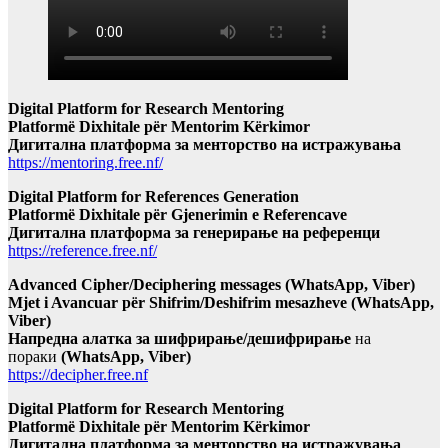
Digital Platform for Research Mentoring
Platformë Dixhitale për Mentorim Kërkimor
Дигитална платформа за менторство на истражувања
https://mentoring.free.nf/
Digital Platform for References Generation
Platformë Dixhitale për Gjenerimin e Referencave
Дигитална платформа за генерирање на референци
https://reference.free.nf/
Advanced Cipher/Deciphering messages (WhatsApp, Viber)
Mjet i Avancuar për Shifrim/Deshifrim mesazheve (WhatsApp,
Viber)
Напредна алатка за шифрирање/дешифрирање
на
пораки
(WhatsApp, Viber)
https://decipher.free.nf
Digital Platform for Research Mentoring
Platformë Dixhitale për Mentorim Kërkimor
Дигитална платформа за менторство на истражувања