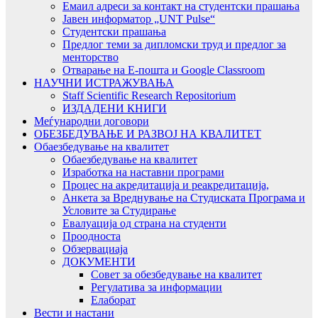
Емаил адреси за контакт на студентски прашања
Јавен информатор „UNT Pulse“
Студентски прашања
Предлог теми за дипломски труд и предлог за
менторство
Отварање на Е-пошта и Google Classroom
НАУЧНИ ИСТРАЖУВАЊА
Staff Scientific Research Repositorium
ИЗДАДЕНИ КНИГИ
Меѓународни договори
ОБЕЗБЕДУВАЊЕ И РАЗВОЈ НА КВАЛИТЕТ
Обаезбедување на квалитет
Обаезбедување на квалитет
Изработка на наставни програми
Процес на акредитација и реакредитација,
Анкета за Вреднување на Студиската Програма и
Условите за Студирање
Евалуација од страна на студенти
Проодноста
Обзервациаја
ДОКУМЕНТИ
Совет за обезбедување на квалитет
Регулатива за информации
Елаборат
Вести и настани