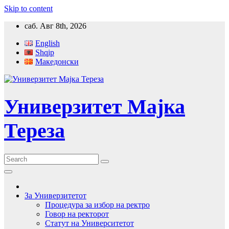
Skip to content
саб. Авг 8th, 2026
English
Shqip
Македонски
Универзитет Мајка
Тереза
За Универзитетот
Процедура за избор на ректро
Говор на ректорот
Статут на Университетот