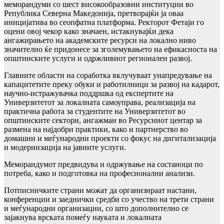
меморандуми со шест високообразовни институции во
Република Северна Македонија, претворајќи ја оваа
иницијатива во сеопфатна платформа. Ректорот Фетаји го
оцени овој чекор како значаен, истакнувајќи дека
ангажирањето на академските ресурси на локално ниво
значително ќе придонесе за зголемувањето на ефикасноста на
општинските услуги и одржливиот регионален развој.
Главните области на соработка вклучуваат унапредување на
капацитетите преку обуки и работилници за развој на кадарот,
научно-истражувачка поддршка од експертите на
Универзитетот за локалната самоуправа, реализација на
практична работа за студентите на Универзитетот во
општинските сектори, ангажман во Ресурсниот центар за
размена на најдобри практики, како и партнерство во
домашни и меѓународни проекти со фокус на дигитализација
и модернизација на јавните услуги.
Меморандумот предвидува и одржување на состаноци по
потреба, како и подготовка на професионални анализи.
Потписничките страни можат да организираат настани,
конференции и заеднички средби со учество на трети страни
и меѓународни организации, со што дополнително се
зајакнува врската помеѓу науката и локалната