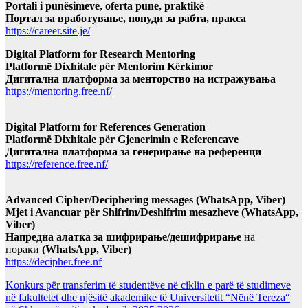
Portali i punësimeve, oferta pune, praktikë
Портал за вработување, понуди за рабта, пракса
https://career.site.je/
Digital Platform for Research Mentoring
Platformë Dixhitale për Mentorim Kërkimor
Дигитална платформа за менторство на истражувања
https://mentoring.free.nf/
Digital Platform for References Generation
Platformë Dixhitale për Gjenerimin e Referencave
Дигитална платформа за генерирање на референци
https://reference.free.nf/
Advanced Cipher/Deciphering messages (WhatsApp, Viber)
Mjet i Avancuar për Shifrim/Deshifrim mesazheve (WhatsApp,
Viber)
Напредна алатка за шифрирање/дешифрирање
на
пораки
(WhatsApp, Viber)
https://decipher.free.nf
Konkurs për transferim të studentëve në ciklin e parë të studimeve
në fakultetet dhe njësitë akademike të Universitetit “Nënë Tereza“