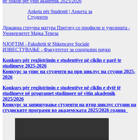
në Shkup për vitin akademik 2025/2026
Anketa për Studentë | Анкета за
Студенти
Државна стручна матура Преглед со профили и училишта -
Универзитет Мајка Тереза
NJOFTIM - Fakultetit të Shkencave Sociale
ИЗВЕСТУВАЊЕ - Факултетот за социјални науки
Konkurs për regjistrimin e studentëve në ciklin e parë te
studimeve 2025-2026
Конкурс за упис на студенти на прв циклус на студии 2025-
2026
Konkurs për regjistrimin e studentëve në ciklin e dytë të
studimeve në programet studimore në vitin akademik
2025/2026
Конкурс за запишување студенти на втор циклус студии на
студиските програми во академската 2025/2026 година