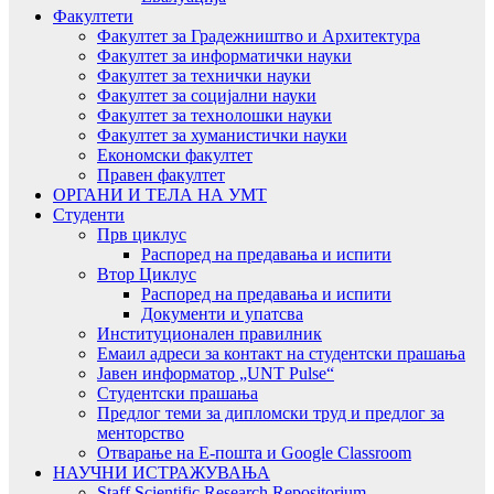
Факултети
Факултет за Градежништво и Архитектура
Факултет за информатички науки
Факултет за технички науки
Факултет за социјални науки
Факултет за технолошки науки
Факултет за хуманистички науки
Економски факултет
Правен факултет
ОРГАНИ И ТЕЛА НА УМТ
Студенти
Прв циклус
Распоред на предавањa и испити
Втор Циклус
Распоред на предавањa и испити
Документи и упатсва
Институционален правилник
Емаил адреси за контакт на студентски прашања
Јавен информатор „UNT Pulse“
Студентски прашања
Предлог теми за дипломски труд и предлог за
менторство
Отварање на Е-пошта и Google Classroom
НАУЧНИ ИСТРАЖУВАЊА
Staff Scientific Research Repositorium