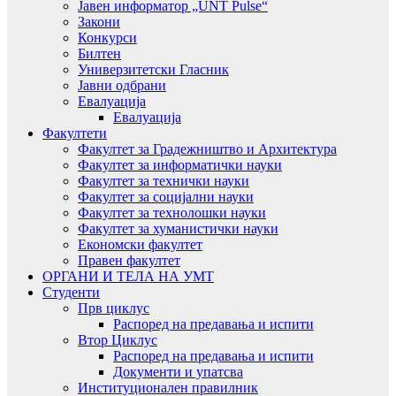
Јавен информатор „UNT Pulse“
Закони
Конкурси
Билтен
Универзитетски Гласник
Јавни одбрани
Евалуација
Евалуација
Факултети
Факултет за Градежништво и Архитектура
Факултет за информатички науки
Факултет за технички науки
Факултет за социјални науки
Факултет за технолошки науки
Факултет за хуманистички науки
Економски факултет
Правен факултет
ОРГАНИ И ТЕЛА НА УМТ
Студенти
Прв циклус
Распоред на предавањa и испити
Втор Циклус
Распоред на предавањa и испити
Документи и упатсва
Институционален правилник