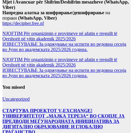
Mjet i Avancuar për Shifrim/Deshifrim mesazheve (WhatsApp,
Viber)
Напредна алатка за шифрирање/дешифрирање
на
пораки
(WhatsApp, Viber)
https://decipher.free.nf
NJOFTIM Për organizimin e provimeve në afatin e rregullt të
Qershorit në vitin akademik 2025/2026
ИЗВЕСТУВАЊЕ За одржување на испити во редовна сесија
во Јуни во академската 2025/2026 година.
NJOFTIM Për organizimin e provimeve në afatin e rregullt të
Qershorit në vitin akademik 2025/2026
ИЗВЕСТУВАЊЕ За одржување на испити во редовна сесија
во Јуни во академската 2025/2026 година.
You missed
Uncategorized
СТАРТУВА ПРОЕКТОТ V-EXCHANGE!
УНИВЕРЗИТЕТОТ „МАЈКА ТЕРЕЗА“ ВО СКОПЈЕ ЈА
ПРЕДВОДИ МЕЃУНАРОДНАТА ИНИЦИЈАТИВА ЗА
ДИГИТАЛНО ОБРАЗОВАНИЕ И ГЛОБАЛНО
ГРАЃАНСТВО