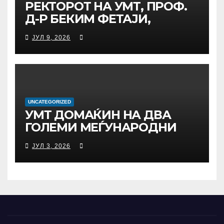
РЕКТОРОТ НА УМТ, ПРОФ.
Д-Р БЕКИМ ФЕТАЈИ,
ОДРЖА РАБОТНА СРЕДБА
ЈУЛ 9, 2026
СО ДИРЕКТОРОТ ОД
УНИВЕРЗИТЕТОТ SUBÜ ОД
ТУРЦИЈА, ВОНР. ПРОФ. Д-Р
АЛИ ЕРДУМАН
UNCATEGORIZED
УMТ ДОМАЌИН НА ДВА
ГОЛЕМИ МЕЃУНАРОДНИ
НАУЧНИ НАСТАНИ –
ЈУЛ 3, 2026
РЕКТОРОТ ФЕТАЈИ ОДРЖА
РАБОТНА СРЕДБА СО
РАКОВОДСТВОТО НА TAEG,
INSODE И BEMTUR 2026