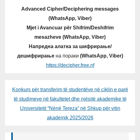
Advanced Cipher/Deciphering messages
(WhatsApp, Viber)
Mjet i Avancuar për Shifrim/Deshifrim
mesazheve (WhatsApp, Viber)
Напредна алатка за шифрирање/
дешифрирање
на пораки
(WhatsApp, Viber)
https://decipher.free.nf
Konkurs për transferim të studentëve në ciklin e parë
të studimeve në fakultetet dhe njësitë akademike të
Universitetit “Nënë Tereza“ në Shkup për vitin
akademik 2025/2026