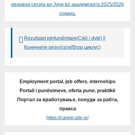
редовна сесија во Јуни во академската 2025/2026
година.
Rezultatet përfundimtare(Cikli i dytë) ||
Конечните резултати(Втор циклус)
Employment portal, job offers, internships
Portali i punësimeve, oferta pune, praktikë
Портал за вработување, понуди за рабта,
пракса
https://career.site.je/