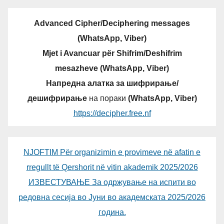
Advanced Cipher/Deciphering messages
(WhatsApp, Viber)
Mjet i Avancuar për Shifrim/Deshifrim
mesazheve (WhatsApp, Viber)
Напредна алатка за шифрирање/
дешифрирање
на пораки
(WhatsApp, Viber)
https://decipher.free.nf
NJOFTIM Për organizimin e provimeve në afatin e
rregullt të Qershorit në vitin akademik 2025/2026
ИЗВЕСТУВАЊЕ За одржување на испити во
редовна сесија во Јуни во академската 2025/2026
година.