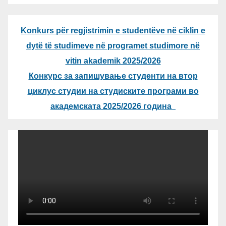
Konkurs për regjistrimin e studentëve në ciklin e
dytë të studimeve në programet studimore në
vitin akademik 2025/2026
Конкурс за запишување студенти на втор
циклус студии на студиските програми во
академската 2025/2026 година