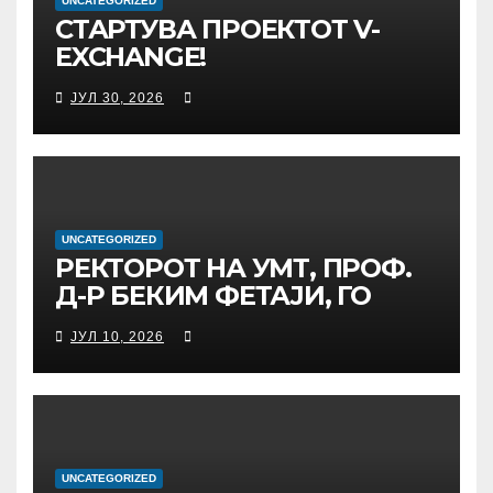
UNCATEGORIZED
СТАРТУВА ПРОЕКТОТ V-
EXCHANGE!
УНИВЕРЗИТЕТОТ „МАЈКА
ЈУЛ 30, 2026
ТЕРЕЗА“ ВО СКОПЈЕ ЈА
ПРЕДВОДИ
МЕЃУНАРОДНАТА
ИНИЦИЈАТИВА ЗА
ДИГИТАЛНО
ОБРАЗОВАНИЕ И
UNCATEGORIZED
РЕКТОРОТ НА УМТ, ПРОФ.
ГЛОБАЛНО ГРАЃАНСТВО
Д-Р БЕКИМ ФЕТАЈИ, ГО
ПРЕЧЕКА НА ОФИЦИЈАЛНА
ЈУЛ 10, 2026
СРЕДБА ГЕНЕРАЛНИОТ
ДИРЕКТОР НА АД МЕПСО,
Д-Р БУРИМ ЛАТИФИ
UNCATEGORIZED