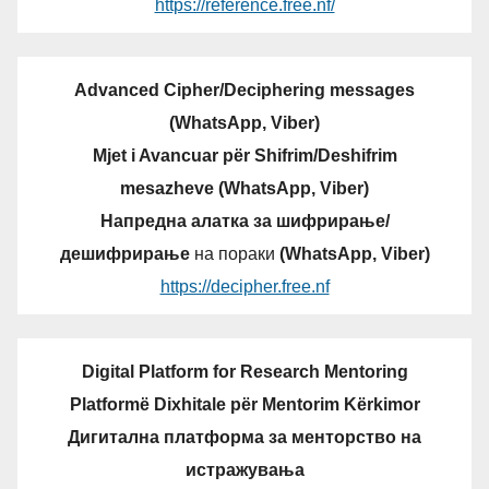
https://reference.free.nf/
Advanced Cipher/Deciphering messages
(WhatsApp, Viber)
Mjet i Avancuar për Shifrim/Deshifrim
mesazheve (WhatsApp, Viber)
Напредна алатка за шифрирање/
дешифрирање
на пораки
(WhatsApp, Viber)
https://decipher.free.nf
Digital Platform for Research Mentoring
Platformë Dixhitale për Mentorim Kërkimor
Дигитална платформа за менторство на
истражувања