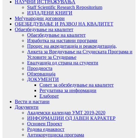
НАУЧНИ ИСТРАЖУВАЊА
Staff Scientific Research Repositorium
ИЗДАДЕНИ КНИГИ
Меѓународни договори
ОБЕЗБЕДУВАЊЕ И РАЗВОЈ НА КВАЛИТЕТ
Обаезбедување на квалитет
Обаезбедување на квалитет
Изработка на наставни програми
Процес на акредитација и реакредитација,
Анкета за Вреднување на Студиската Програма и
Условите за Студирање
Евалуација од страна на студенти
Проодноста
Обзервациаја
ДОКУМЕНТИ
Совет за обезбедување на квалитет
Регулатива за информации
Елаборат
Вести и настани
Документи
Академски календар УМТ 2019-2020
ИНФОРМАЦИИ ОД ЈАВЕН КАРАКТЕР
Основен Проект
Родова еднаквост
Антикорупциска програма