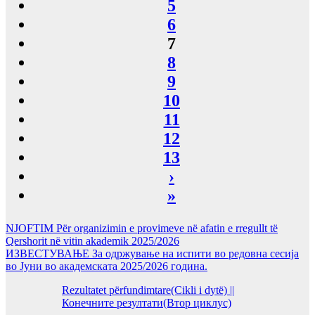
5
6
7
8
9
10
11
12
13
›
»
NJOFTIM Për organizimin e provimeve në afatin e rregullt të
Qershorit në vitin akademik 2025/2026
ИЗВЕСТУВАЊЕ За одржување на испити во редовна сесија
во Јуни во академската 2025/2026 година.
Rezultatet përfundimtare(Cikli i dytë) ||
Конечните резултати(Втор циклус)