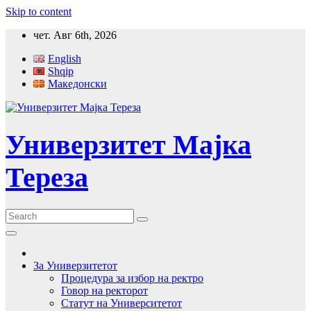
Skip to content
чет. Авг 6th, 2026
English
Shqip
Македонски
Универзитет Мајка
Тереза
За Универзитетот
Процедура за избор на ректро
Говор на ректорот
Статут на Университетот