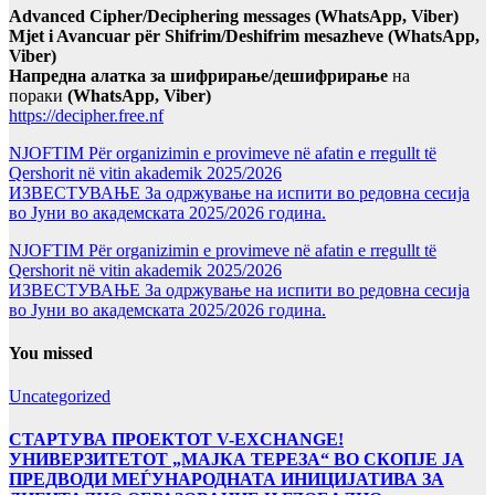
Advanced Cipher/Deciphering messages (WhatsApp, Viber)
Mjet i Avancuar për Shifrim/Deshifrim mesazheve (WhatsApp,
Viber)
Напредна алатка за шифрирање/дешифрирање
на
пораки
(WhatsApp, Viber)
https://decipher.free.nf
NJOFTIM Për organizimin e provimeve në afatin e rregullt të
Qershorit në vitin akademik 2025/2026
ИЗВЕСТУВАЊЕ За одржување на испити во редовна сесија
во Јуни во академската 2025/2026 година.
NJOFTIM Për organizimin e provimeve në afatin e rregullt të
Qershorit në vitin akademik 2025/2026
ИЗВЕСТУВАЊЕ За одржување на испити во редовна сесија
во Јуни во академската 2025/2026 година.
You missed
Uncategorized
СТАРТУВА ПРОЕКТОТ V-EXCHANGE!
УНИВЕРЗИТЕТОТ „МАЈКА ТЕРЕЗА“ ВО СКОПЈЕ ЈА
ПРЕДВОДИ МЕЃУНАРОДНАТА ИНИЦИЈАТИВА ЗА