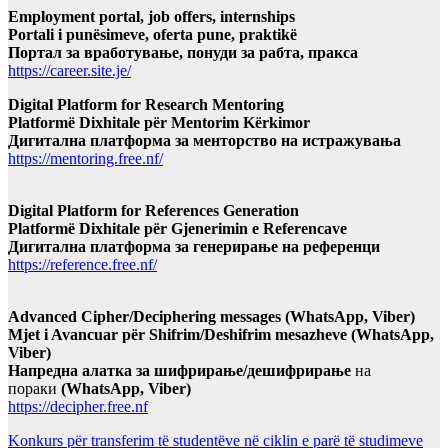
Employment portal, job offers, internships
Portali i punësimeve, oferta pune, praktikë
Портал за вработување, понуди за рабта, пракса
https://career.site.je/
Digital Platform for Research Mentoring
Platformë Dixhitale për Mentorim Kërkimor
Дигитална платформа за менторство на истражувања
https://mentoring.free.nf/
Digital Platform for References Generation
Platformë Dixhitale për Gjenerimin e Referencave
Дигитална платформа за генерирање на референци
https://reference.free.nf/
Advanced Cipher/Deciphering messages (WhatsApp, Viber)
Mjet i Avancuar për Shifrim/Deshifrim mesazheve (WhatsApp,
Viber)
Напредна алатка за шифрирање/дешифрирање
на
пораки
(WhatsApp, Viber)
https://decipher.free.nf
Konkurs për transferim të studentëve në ciklin e parë të studimeve