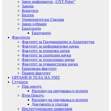
Јавен информатор „UNT Pulse“
Закони
Конкурси
Билтен
Универзитетски Гласник
Јавни одбрани
Евалуација
Евалуација
Факултети
Факултет за Градежништво и Архитектура
Факултет за информатички науки
Факултет за технички науки
Факултет за социјални науки
Факултет за технолошки науки
Факултет за хуманистички науки
Економски факултет
Правен факултет
ОРГАНИ И ТЕЛА НА УМТ
Студенти
Прв циклус
Распоред на предавањa и испити
Втор Циклус
Распоред на предавањa и испити
Документи и упатсва
Институционален правилник