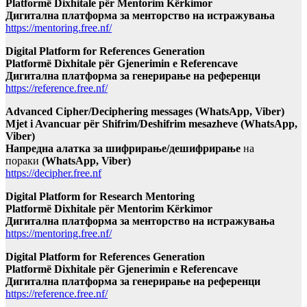
Platformë Dixhitale për Mentorim Kërkimor
Дигитална платформа за менторство на истражувања
https://mentoring.free.nf/
Digital Platform for References Generation
Platformë Dixhitale për Gjenerimin e Referencave
Дигитална платформа за генерирање на референци
https://reference.free.nf/
Advanced Cipher/Deciphering messages (WhatsApp, Viber)
Mjet i Avancuar për Shifrim/Deshifrim mesazheve (WhatsApp,
Viber)
Напредна алатка за шифрирање/дешифрирање
на
пораки
(WhatsApp, Viber)
https://decipher.free.nf
Digital Platform for Research Mentoring
Platformë Dixhitale për Mentorim Kërkimor
Дигитална платформа за менторство на истражувања
https://mentoring.free.nf/
Digital Platform for References Generation
Platformë Dixhitale për Gjenerimin e Referencave
Дигитална платформа за генерирање на референци
https://reference.free.nf/