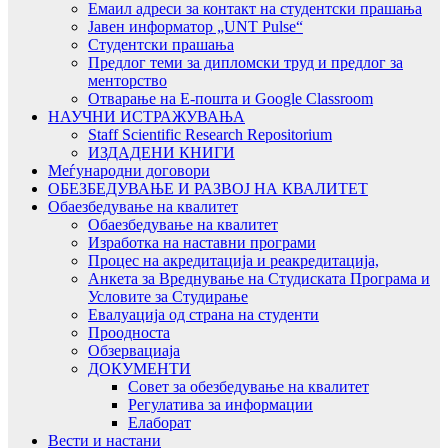
Емаил адреси за контакт на студентски прашања
Јавен информатор „UNT Pulse“
Студентски прашања
Предлог теми за дипломски труд и предлог за
менторство
Отварање на Е-пошта и Google Classroom
НАУЧНИ ИСТРАЖУВАЊА
Staff Scientific Research Repositorium
ИЗДАДЕНИ КНИГИ
Меѓународни договори
ОБЕЗБЕДУВАЊЕ И РАЗВОЈ НА КВАЛИТЕТ
Обаезбедување на квалитет
Обаезбедување на квалитет
Изработка на наставни програми
Процес на акредитација и реакредитација,
Анкета за Вреднување на Студиската Програма и
Условите за Студирање
Евалуација од страна на студенти
Проодноста
Обзервациаја
ДОКУМЕНТИ
Совет за обезбедување на квалитет
Регулатива за информации
Елаборат
Вести и настани