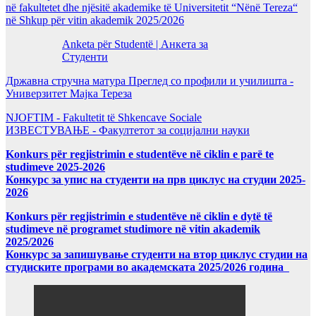
në fakultetet dhe njësitë akademike të Universitetit “Nënë Tereza“
në Shkup për vitin akademik 2025/2026
Anketa për Studentë | Анкета за
Студенти
Државна стручна матура Преглед со профили и училишта -
Универзитет Мајка Тереза
NJOFTIM - Fakultetit të Shkencave Sociale
ИЗВЕСТУВАЊЕ - Факултетот за социјални науки
Konkurs për regjistrimin e studentëve në ciklin e parë te
studimeve 2025-2026
Конкурс за упис на студенти на прв циклус на студии 2025-
2026
Konkurs për regjistrimin e studentëve në ciklin e dytë të
studimeve në programet studimore në vitin akademik
2025/2026
Конкурс за запишување студенти на втор циклус студии на
студиските програми во академската 2025/2026 година