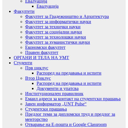
Евалуација
Евалуација
Факултети
Факултет за Градежништво и Архитектура
Факултет за информатички науки
Факултет за технички науки
Факултет за социјални науки
Факултет за технолошки науки
Факултет за хуманистички науки
Економски факултет
Правен факултет
ОРГАНИ И ТЕЛА НА УМТ
Студенти
Прв циклус
Распоред на предавањa и испити
Втор Циклус
Распоред на предавањa и испити
Документи и упатсва
Институционален правилник
Емаил адреси за контакт на студентски прашања
Јавен информатор „UNT Pulse“
Студентски прашања
Предлог теми за дипломски труд и предлог за
менторство
Отварање на Е-пошта и Google Classroom