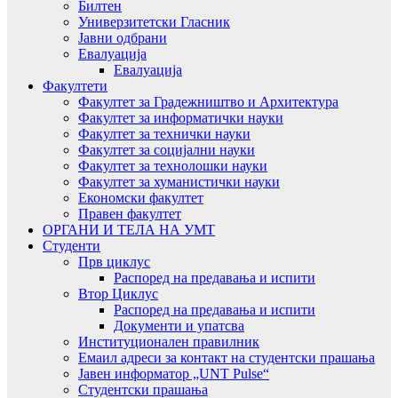
Билтен
Универзитетски Гласник
Јавни одбрани
Евалуација
Евалуација
Факултети
Факултет за Градежништво и Архитектура
Факултет за информатички науки
Факултет за технички науки
Факултет за социјални науки
Факултет за технолошки науки
Факултет за хуманистички науки
Економски факултет
Правен факултет
ОРГАНИ И ТЕЛА НА УМТ
Студенти
Прв циклус
Распоред на предавањa и испити
Втор Циклус
Распоред на предавањa и испити
Документи и упатсва
Институционален правилник
Емаил адреси за контакт на студентски прашања
Јавен информатор „UNT Pulse“
Студентски прашања