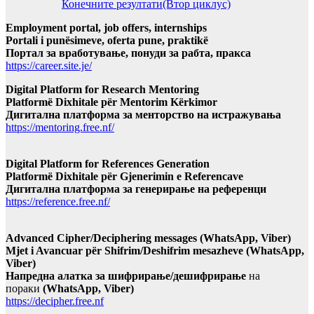
Конечните резултати(Втор циклус)
Employment portal, job offers, internships
Portali i punësimeve, oferta pune, praktikë
Портал за вработување, понуди за рабта, пракса
https://career.site.je/
Digital Platform for Research Mentoring
Platformë Dixhitale për Mentorim Kërkimor
Дигитална платформа за менторство на истражувања
https://mentoring.free.nf/
Digital Platform for References Generation
Platformë Dixhitale për Gjenerimin e Referencave
Дигитална платформа за генерирање на референци
https://reference.free.nf/
Advanced Cipher/Deciphering messages (WhatsApp, Viber)
Mjet i Avancuar për Shifrim/Deshifrim mesazheve (WhatsApp,
Viber)
Напредна алатка за шифрирање/дешифрирање
на
пораки
(WhatsApp, Viber)
https://decipher.free.nf