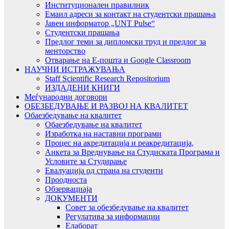
Институционален правилник
Емаил адреси за контакт на студентски прашања
Јавен информатор „UNT Pulse“
Студентски прашања
Предлог теми за дипломски труд и предлог за
менторство
Отварање на Е-пошта и Google Classroom
НАУЧНИ ИСТРАЖУВАЊА
Staff Scientific Research Repositorium
ИЗДАДЕНИ КНИГИ
Меѓународни договори
ОБЕЗБЕДУВАЊЕ И РАЗВОЈ НА КВАЛИТЕТ
Обаезбедување на квалитет
Обаезбедување на квалитет
Изработка на наставни програми
Процес на акредитација и реакредитација,
Анкета за Вреднување на Студиската Програма и
Условите за Студирање
Евалуација од страна на студенти
Проодноста
Обзервациаја
ДОКУМЕНТИ
Совет за обезбедување на квалитет
Регулатива за информации
Елаборат