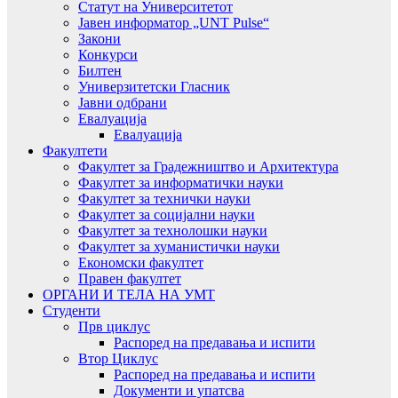
Статут на Университетот
Јавен информатор „UNT Pulse“
Закони
Конкурси
Билтен
Универзитетски Гласник
Јавни одбрани
Евалуација
Евалуација
Факултети
Факултет за Градежништво и Архитектура
Факултет за информатички науки
Факултет за технички науки
Факултет за социјални науки
Факултет за технолошки науки
Факултет за хуманистички науки
Економски факултет
Правен факултет
ОРГАНИ И ТЕЛА НА УМТ
Студенти
Прв циклус
Распоред на предавањa и испити
Втор Циклус
Распоред на предавањa и испити
Документи и упатсва