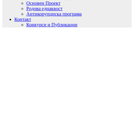
Основен Проект
Родова еднаквост
Антикорупциска програма
Контакт
Конкурси и Публикации