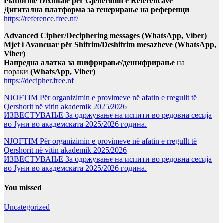
Platformë Dixhitale për Gjenerimin e Referencave
Дигитална платформа за генерирање на референци
https://reference.free.nf/
Advanced Cipher/Deciphering messages (WhatsApp, Viber)
Mjet i Avancuar për Shifrim/Deshifrim mesazheve (WhatsApp,
Viber)
Напредна алатка за шифрирање/дешифрирање
на
пораки
(WhatsApp, Viber)
https://decipher.free.nf
NJOFTIM Për organizimin e provimeve në afatin e rregullt të
Qershorit në vitin akademik 2025/2026
ИЗВЕСТУВАЊЕ За одржување на испити во редовна сесија
во Јуни во академската 2025/2026 година.
NJOFTIM Për organizimin e provimeve në afatin e rregullt të
Qershorit në vitin akademik 2025/2026
ИЗВЕСТУВАЊЕ За одржување на испити во редовна сесија
во Јуни во академската 2025/2026 година.
You missed
Uncategorized