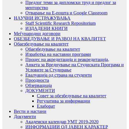
Предлог теми за дипломски труд и предлог за
менторство
Отварање на Е-пошта и Google Classroom
НАУЧНИ ИСТРАЖУВАЊА
Staff Scientific Research Repositorium
ИЗДАДЕНИ КНИГИ
Меѓународни договори
ОБЕЗБЕДУВАЊЕ И РАЗВОЈ НА КВАЛИТЕТ
Обаезбедување на квалитет
Обаезбедување на квалитет
Изработка на наставни програми
Процес на акредитација и реакредитација,
Анкета за Вреднување на Студиската Програма и
Условите за Студирање
Евалуација од страна на студенти
Проодноста
Обзервациаја
ДОКУМЕНТИ
Совет за обезбедување на квалитет
Регулатива за информации
Елаборат
Вести и настани
Документи
Академски календар УМТ 2019-2020
ИНФОРМАЦИИ ОД ЈАВЕН КАРАКТЕР