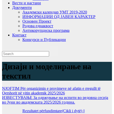
Вести и настани
Документи
Академски календар УМТ 2019-2020
ИНФОРМАЦИИ ОД ЈАВЕН КАРАКТЕР
Основен Проект
Родова еднаквост
Антикорупциска програма
Контакт
Конкурси и Публикации
Дизајн и моделирање на
текстил
NJOFTIM Për organizimin e provimeve në afatin e rregullt të
Qershorit në vitin akademik 2025/2026
ИЗВЕСТУВАЊЕ За одржување на испити во редовна сесија
во Јуни во академската 2025/2026 година.
Rezultatet përfundimtare(Cikli i dytë) ||