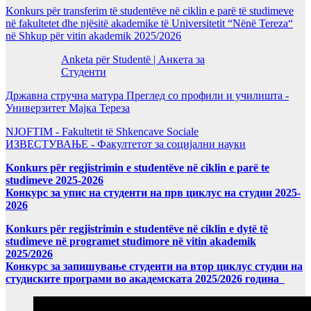
Konkurs për transferim të studentëve në ciklin e parë të studimeve
në fakultetet dhe njësitë akademike të Universitetit “Nënë Tereza“
në Shkup për vitin akademik 2025/2026
Anketa për Studentë | Анкета за
Студенти
Државна стручна матура Преглед со профили и училишта -
Универзитет Мајка Тереза
NJOFTIM - Fakultetit të Shkencave Sociale
ИЗВЕСТУВАЊЕ - Факултетот за социјални науки
Konkurs për regjistrimin e studentëve në ciklin e parë te
studimeve 2025-2026
Конкурс за упис на студенти на прв циклус на студии 2025-
2026
Konkurs për regjistrimin e studentëve në ciklin e dytë të
studimeve në programet studimore në vitin akademik
2025/2026
Конкурс за запишување студенти на втор циклус студии на
студиските програми во академската 2025/2026 година