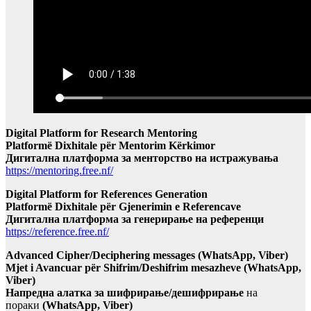
Digital Platform for Research Mentoring
Platformë Dixhitale për Mentorim Kërkimor
Дигитална платформа за менторство на истражувања
https://mentoring.free.nf/
Digital Platform for References Generation
Platformë Dixhitale për Gjenerimin e Referencave
Дигитална платформа за генерирање на референци
https://reference.free.nf/
Advanced Cipher/Deciphering messages (WhatsApp, Viber)
Mjet i Avancuar për Shifrim/Deshifrim mesazheve (WhatsApp,
Viber)
Напредна алатка за шифрирање/дешифрирање
на
пораки
(WhatsApp, Viber)