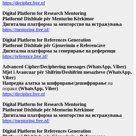
https://decipher.free.nf
Digital Platform for Research Mentoring
Platformë Dixhitale për Mentorim Kërkimor
Дигитална платформа за менторство на истражувања
https://mentoring.free.nf/
Digital Platform for References Generation
Platformë Dixhitale për Gjenerimin e Referencave
Дигитална платформа за генерирање на референци
https://reference.free.nf/
Advanced Cipher/Deciphering messages (WhatsApp, Viber)
Mjet i Avancuar për Shifrim/Deshifrim mesazheve (WhatsApp,
Viber)
Напредна алатка за шифрирање/дешифрирање
на
пораки
(WhatsApp, Viber)
https://decipher.free.nf
Digital Platform for Research Mentoring
Platformë Dixhitale për Mentorim Kërkimor
Дигитална платформа за менторство на истражувања
https://mentoring.free.nf/
Digital Platform for References Generation