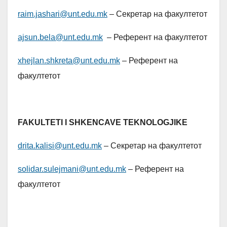
raim.jashari@unt.edu.mk
– Секретар на факултетот
ajsun.bela@unt.edu.mk
– Референт на факултетот
xhejlan.shkreta@unt.edu.mk
– Референт на
факултетот
FAKULTETI I SHKENCAVE TEKNOLOGJIKE
drita.kalisi@unt.edu.mk
– Секретар на факултетот
solidar.sulejmani@unt.edu.mk
– Референт на
факултетот