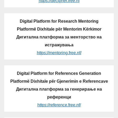
https://decipher.free.nf
Digital Platform for Research Mentoring
Platformë Dixhitale për Mentorim Kërkimor
Дигитална платформа за менторство на
истражувања
https://mentoring.free.nf/
Digital Platform for References Generation
Platformë Dixhitale për Gjenerimin e Referencave
Дигитална платформа за генерирање на
референци
https://reference.free.nf/