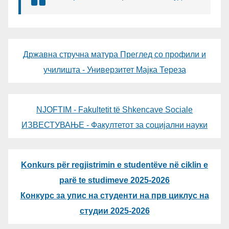
Државна стручна матура Преглед со профили и
училишта - Универзитет Мајка Тереза
NJOFTIM - Fakultetit të Shkencave Sociale
ИЗВЕСТУВАЊЕ - Факултетот за социјални науки
Konkurs për regjistrimin e studentëve në ciklin e
parë te studimeve 2025-2026
Конкурс за упис на студенти на прв циклус на
студии 2025-2026