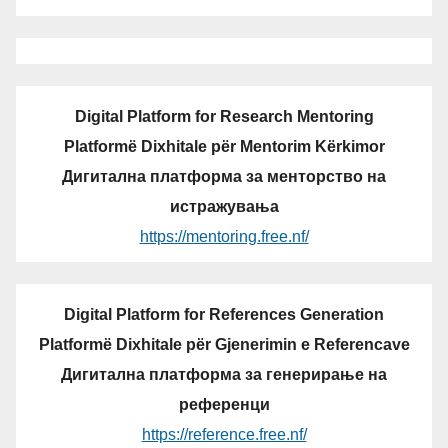
Digital Platform for Research Mentoring
Platformë Dixhitale për Mentorim Kërkimor
Дигитална платформа за менторство на
истражувања
https://mentoring.free.nf/
Digital Platform for References Generation
Platformë Dixhitale për Gjenerimin e Referencave
Дигитална платформа за генерирање на
референци
https://reference.free.nf/