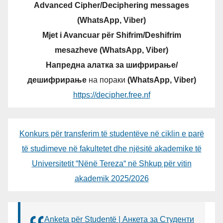
Advanced Cipher/Deciphering messages
(WhatsApp, Viber)
Mjet i Avancuar për Shifrim/Deshifrim
mesazheve (WhatsApp, Viber)
Напредна алатка за шифрирање/
дешифрирање
на пораки
(WhatsApp, Viber)
https://decipher.free.nf
Konkurs për transferim të studentëve në ciklin e parë
të studimeve në fakultetet dhe njësitë akademike të
Universitetit “Nënë Tereza“ në Shkup për vitin
akademik 2025/2026
Anketa për Studentë | Анкета за Студенти