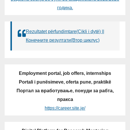
година.
Rezultatet përfundimtare(Cikli i dytë) ||
Конечните резултати(Втор циклус)
Employment portal, job offers, internships
Portali i punësimeve, oferta pune, praktikë
Портал за вработување, понуди за рабта,
пракса
https://career.site.je/