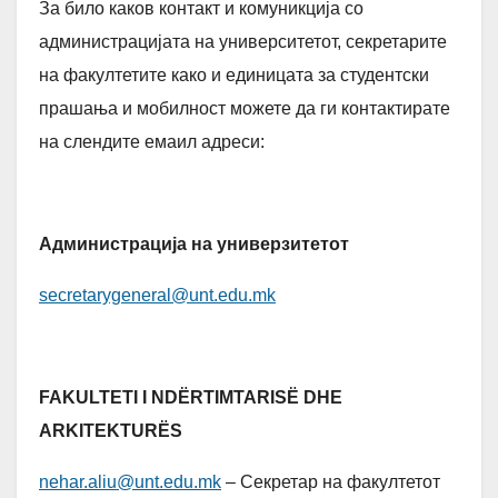
За било каков контакт и комуникција со
администрацијата на университетот, секретарите
на факултетите како и единицата за студентски
прашања и мобилност можете да ги контактирате
на слендите емаил адреси:
Администрација на универзитетот
secretarygeneral@unt.edu.mk
FAKULTETI I NDËRTIMTARISË DHE
ARKITEKTURËS
nehar.aliu@unt.edu.mk
– Секретар на факултетот