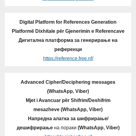
Digital Platform for References Generation
Platformë Dixhitale për Gjenerimin e Referencave
Дигитална платформа за генерирање на
референци
https://reference.free.nf/
Advanced Cipher/Deciphering messages
(WhatsApp, Viber)
Mjet i Avancuar për Shifrim/Deshifrim
mesazheve (WhatsApp, Viber)
Напредна алатка за шифрирање/
дешифрирање
на пораки
(WhatsApp, Viber)