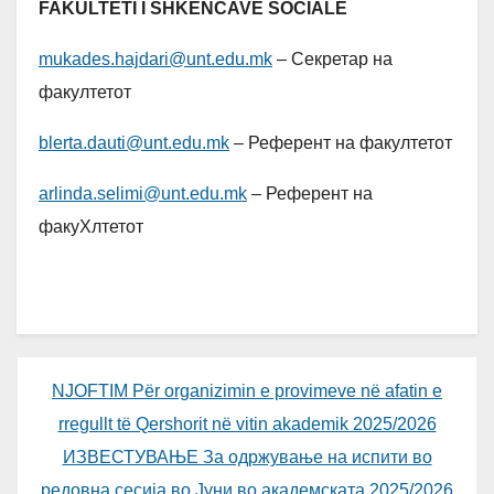
FAKULTETI I SHKENCAVE SOCIALE
mukades.hajdari@unt.edu.mk
– Секретар на
факултетот
blerta.dauti@unt.edu.mk
– Референт на факултетот
arlinda.selimi@unt.edu.mk
– Референт на
факуХлтетот
NJOFTIM Për organizimin e provimeve në afatin e
rregullt të Qershorit në vitin akademik 2025/2026
ИЗВЕСТУВАЊЕ За одржување на испити во
редовна сесија во Јуни во академската 2025/2026