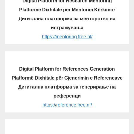
Digital Platform for Research Mentoring
Platformë Dixhitale për Mentorim Kërkimor
Дигитална платформа за менторство на
истражувања
https://mentoring.free.nf/
Digital Platform for References Generation
Platformë Dixhitale për Gjenerimin e Referencave
Дигитална платформа за генерирање на
референци
https://reference.free.nf/