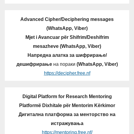
Advanced Cipher/Deciphering messages
(WhatsApp, Viber)
Mjet i Avancuar për Shifrim/Deshifrim
mesazheve (WhatsApp, Viber)
Напредна алатка за шифрирање/
дешифрирање
на пораки
(WhatsApp, Viber)
https://decipher.free.nf
Digital Platform for Research Mentoring
Platformë Dixhitale për Mentorim Kërkimor
Дигитална платформа за менторство на
истражувања
https://mentoring.free.nf/