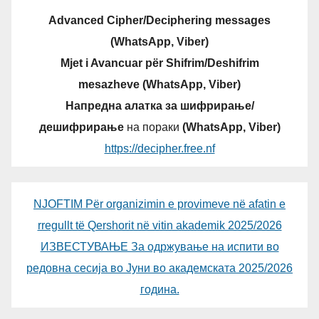
Advanced Cipher/Deciphering messages
(WhatsApp, Viber)
Mjet i Avancuar për Shifrim/Deshifrim
mesazheve (WhatsApp, Viber)
Напредна алатка за шифрирање/
дешифрирање
на пораки
(WhatsApp, Viber)
https://decipher.free.nf
NJOFTIM Për organizimin e provimeve në afatin e
rregullt të Qershorit në vitin akademik 2025/2026
ИЗВЕСТУВАЊЕ За одржување на испити во
редовна сесија во Јуни во академската 2025/2026
година.