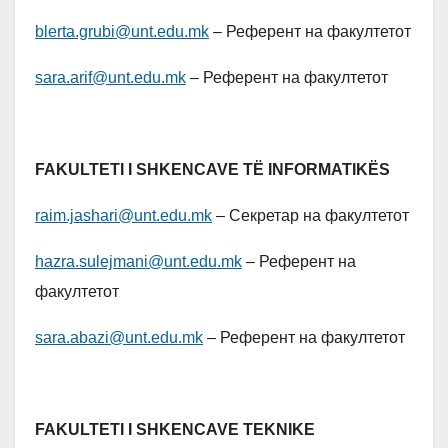
blerta.grubi@unt.edu.mk
– Референт на факултетот
sara.arif@unt.edu.mk
– Референт на факултетот
FAKULTETI I SHKENCAVE TË INFORMATIKËS
raim.jashari@unt.edu.mk
– Секретар на факултетот
hazra.sulejmani@unt.edu.mk
– Референт на
факултетот
sara.abazi@unt.edu.mk
– Референт на факултетот
FAKULTETI I SHKENCAVE TEKNIKE