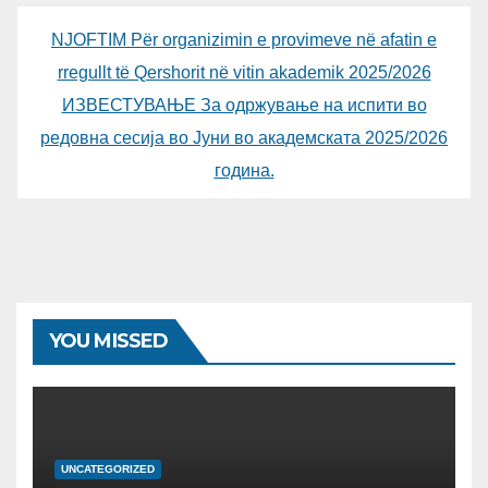
NJOFTIM Për organizimin e provimeve në afatin e
rregullt të Qershorit në vitin akademik 2025/2026
ИЗВЕСТУВАЊЕ За одржување на испити во
редовна сесија во Јуни во академската 2025/2026
година.
YOU MISSED
UNCATEGORIZED