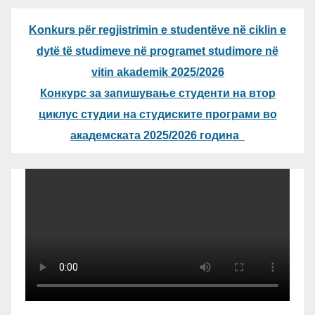
Konkurs për regjistrimin e studentëve në ciklin e
dytë të studimeve në programet studimore në
vitin akademik 2025/2026
Конкурс за запишување студенти на втор
циклус студии на студиските програми во
академската 2025/2026 година