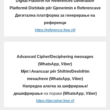
Digital Platform for References Generation
Platformë Dixhitale për Gjenerimin e Referencave
Дигитална платформа за генерирање на
референци
https://reference.free.nf/
Advanced Cipher/Deciphering messages
(WhatsApp, Viber)
Mjet i Avancuar për Shifrim/Deshifrim
mesazheve (WhatsApp, Viber)
Напредна алатка за шифрирање/
дешифрирање
на пораки
(WhatsApp, Viber)
https://decipher.free.nf