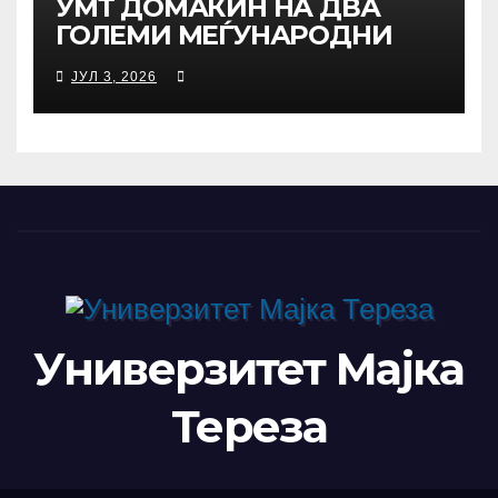
УMТ ДОМАЌИН НА ДВА
ГОЛЕМИ МЕЃУНАРОДНИ
НАУЧНИ НАСТАНИ –
ЈУЛ 3, 2026
РЕКТОРОТ ФЕТАЈИ ОДРЖА
РАБОТНА СРЕДБА СО
РАКОВОДСТВОТО НА TAEG,
INSODE И BEMTUR 2026
Универзитет Мајка
Тереза