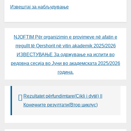
Извештај за набљудување
NJOFTIM Për organizimin e provimeve në afatin e
rregullt të Qershorit në vitin akademik 2025/2026
ИЗВЕСТУВАЊЕ За одржување на испити во
редовна сесија во Јуни во академската 2025/2026
година.
Rezultatet përfundimtare(Cikli i dytë) ||
Конечните резултати(Втор циклус)