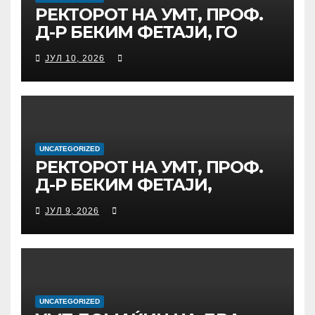
ОБРАЗОВАНИЕ И
РЕКТОРОТ НА УМТ, ПРОФ.
ГЛОБАЛНО ГРАЃАНСТВО
Д-Р БЕКИМ ФЕТАЈИ, ГО
ПРЕЧЕКА НА ОФИЦИЈАЛНА
ЈУЛ 10, 2026
СРЕДБА ГЕНЕРАЛНИОТ
ДИРЕКТОР НА АД МЕПСО,
Д-Р БУРИМ ЛАТИФИ
UNCATEGORIZED
РЕКТОРОТ НА УМТ, ПРОФ.
Д-Р БЕКИМ ФЕТАЈИ,
ОДРЖА РАБОТНА СРЕДБА
ЈУЛ 9, 2026
СО ДИРЕКТОРОТ ОД
УНИВЕРЗИТЕТОТ SUBÜ ОД
ТУРЦИЈА, ВОНР. ПРОФ. Д-Р
АЛИ ЕРДУМАН
UNCATEGORIZED