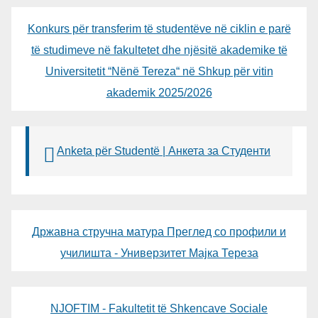
Konkurs për transferim të studentëve në ciklin e parë
të studimeve në fakultetet dhe njësitë akademike të
Universitetit “Nënë Tereza“ në Shkup për vitin
akademik 2025/2026
Anketa për Studentë | Анкета за Студенти
Државна стручна матура Преглед со профили и
училишта - Универзитет Мајка Тереза
NJOFTIM - Fakultetit të Shkencave Sociale