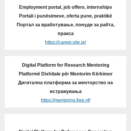
Employment portal, job offers, internships
Portali i punësimeve, oferta pune, praktikë
Портал за вработување, понуди за рабта,
пракса
https://career.site.je/
Digital Platform for Research Mentoring
Platformë Dixhitale për Mentorim Kërkimor
Дигитална платформа за менторство на
истражувања
https://mentoring.free.nf/