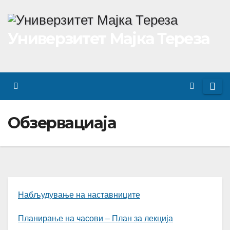
Skip
to
Универзитет Мајка Тереза
content
Обзервациаја
Набљудување на наставниците
Планирање на часови – План за лекција