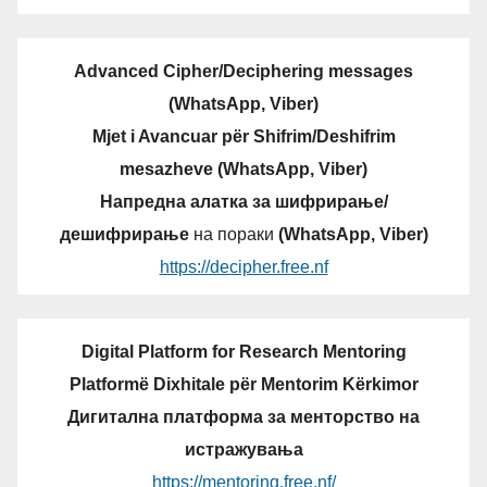
Advanced Cipher/Deciphering messages
(WhatsApp, Viber)
Mjet i Avancuar për Shifrim/Deshifrim
mesazheve (WhatsApp, Viber)
Напредна алатка за шифрирање/
дешифрирање
на пораки
(WhatsApp, Viber)
https://decipher.free.nf
Digital Platform for Research Mentoring
Platformë Dixhitale për Mentorim Kërkimor
Дигитална платформа за менторство на
истражувања
https://mentoring.free.nf/