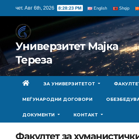
Skip
чет. Авг 6th, 2026
8:28:24 PM
English
Shqip
to
content
Универзитет Мајка
Тереза
ЗА УНИВЕРЗИТЕТОТ
ФАКУЛТ
МЕЃУНАРОДНИ ДОГОВОРИ
ОБЕЗБЕДУВА
ДОКУМЕНТИ
КОНТАКТ
Факултет за хуманистичк