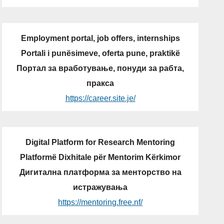
Employment portal, job offers, internships
Portali i punësimeve, oferta pune, praktikë
Портал за вработување, понуди за рабта,
пракса
https://career.site.je/
Digital Platform for Research Mentoring
Platformë Dixhitale për Mentorim Kërkimor
Дигитална платформа за менторство на
истражувања
https://mentoring.free.nf/