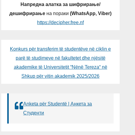
Напредна алатка за шифрирање/
дешифрирање
на пораки
(WhatsApp, Viber)
https://decipher.free.nf
Konkurs për transferim të studentëve në ciklin e
parë të studimeve në fakultetet dhe njësitë
akademike të Universitetit “Nënë Tereza“ në
Shkup për vitin akademik 2025/2026
Anketa për Studentë | Анкета за
Студенти