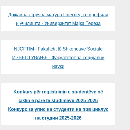
Државна стручна матура Преглед со профили
и училишта - Универзитет Мајка Тереза
NJOFTIM - Fakultetit të Shkencave Sociale
ИЗВЕСТУВАЊЕ - Факултетот за социјални
науки
Konkurs për regjistrimin e studentëve në
ciklin e parë te studimeve 2025-2026
Конкурс за упис на студенти на прв циклус
на студии 2025-2026