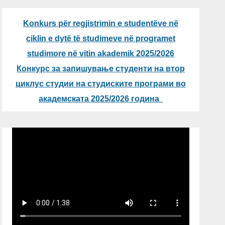
Konkurs për regjistrimin e studentëve në
ciklin e dytë të studimeve në programet
studimore në vitin akademik 2025/2026
Конкурс за запишување студенти на втор
циклус студии на студиските програми во
академската 2025/2026 година