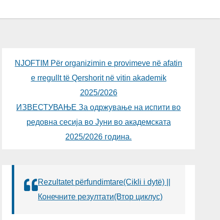
NJOFTIM Për organizimin e provimeve në afatin
e rregullt të Qershorit në vitin akademik
2025/2026
ИЗВЕСТУВАЊЕ За одржување на испити во
редовна сесија во Јуни во академската
2025/2026 година.
Rezultatet përfundimtare(Cikli i dytë) ||
Конечните резултати(Втор циклус)