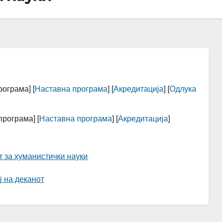
рограма] [
Наставна програма
] [
Акредитација
] [
Одлука
програма] [
Наставна програма
] [
Акредитација
]
т за хуманистички науки
 на деканот