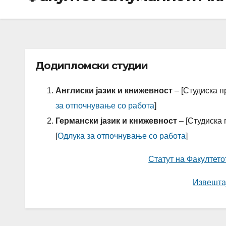
Додипломски студии
Англиски јазик и книжевност
– [Студиска п
за отпочнување со работа
]
Германски јазик и книжевност
– [Студиска 
[
Одлука за отпочнување со работа
]
Статут на Факултето
Извештај