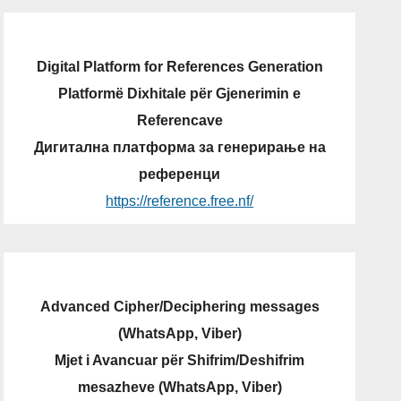
Digital Platform for References Generation
Platformë Dixhitale për Gjenerimin e
Referencave
Дигитална платформа за генерирање на
референци
https://reference.free.nf/
Advanced Cipher/Deciphering messages
(WhatsApp, Viber)
Mjet i Avancuar për Shifrim/Deshifrim
mesazheve (WhatsApp, Viber)