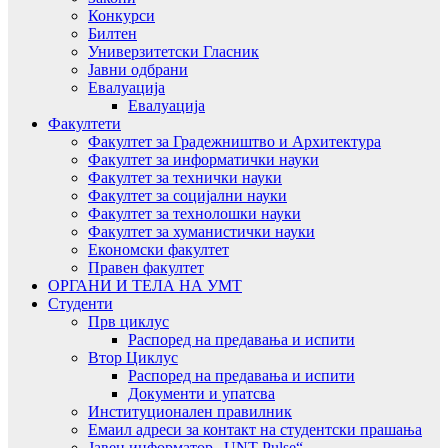
Конкурси
Билтен
Универзитетски Гласник
Јавни одбрани
Евалуација
Евалуација
Факултети
Факултет за Градежништво и Архитектура
Факултет за информатички науки
Факултет за технички науки
Факултет за социјални науки
Факултет за технолошки науки
Факултет за хуманистички науки
Економски факултет
Правен факултет
ОРГАНИ И ТЕЛА НА УМТ
Студенти
Прв циклус
Распоред на предавањa и испити
Втор Циклус
Распоред на предавањa и испити
Документи и упатсва
Институционален правилник
Емаил адреси за контакт на студентски прашања
Јавен информатор „UNT Pulse“