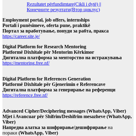
Rezultatet përfundimtare(Cikli i dytë) ||
Конечните резултати(Втор циклус)
Employment portal, job offers, internships
Portali i punësimeve, oferta pune, praktikë
Портал за вработување, понуди за рабта, пракса
https://career.site.je/
Digital Platform for Research Mentoring
Platformë Dixhitale për Mentorim Kërkimor
Дигитална платформа за менторство на истражувања
https://mentoring.free.nf/
Digital Platform for References Generation
Platformë Dixhitale për Gjenerimin e Referencave
Дигитална платформа за генерирање на референци
https://reference.free.nf/
Advanced Cipher/Deciphering messages (WhatsApp, Viber)
Mjet i Avancuar për Shifrim/Deshifrim mesazheve (WhatsApp,
Viber)
Напредна алатка за шифрирање/дешифрирање
на
пораки
(WhatsApp, Viber)