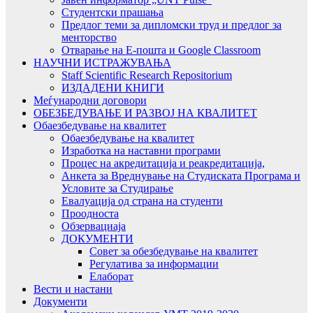
Студентски прашања
Предлог теми за дипломски труд и предлог за
менторство
Отварање на Е-пошта и Google Classroom
НАУЧНИ ИСТРАЖУВАЊА
Staff Scientific Research Repositorium
ИЗДАДЕНИ КНИГИ
Меѓународни договори
ОБЕЗБЕДУВАЊЕ И РАЗВОЈ НА КВАЛИТЕТ
Обаезбедување на квалитет
Обаезбедување на квалитет
Изработка на наставни програми
Процес на акредитација и реакредитација,
Анкета за Вреднување на Студиската Програма и
Условите за Студирање
Евалуација од страна на студенти
Проодноста
Обзервациаја
ДОКУМЕНТИ
Совет за обезбедување на квалитет
Регулатива за информации
Елаборат
Вести и настани
Документи