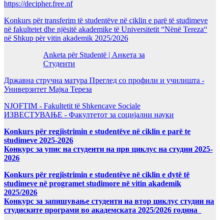
https://decipher.free.nf
Konkurs për transferim të studentëve në ciklin e parë të studimeve
në fakultetet dhe njësitë akademike të Universitetit “Nënë Tereza“
në Shkup për vitin akademik 2025/2026
Anketa për Studentë | Анкета за
Студенти
Државна стручна матура Преглед со профили и училишта -
Универзитет Мајка Тереза
NJOFTIM - Fakultetit të Shkencave Sociale
ИЗВЕСТУВАЊЕ - Факултетот за социјални науки
Konkurs për regjistrimin e studentëve në ciklin e parë te
studimeve 2025-2026
Конкурс за упис на студенти на прв циклус на студии 2025-
2026
Konkurs për regjistrimin e studentëve në ciklin e dytë të
studimeve në programet studimore në vitin akademik
2025/2026
Конкурс за запишување студенти на втор циклус студии на
студиските програми во академската 2025/2026 година