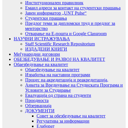
Институционален правилник
Емаил адреси за контакт на студентски прашања
Јавен информатор „UNT Pulse“
Студентски прашања
Предлог теми за дипломски труд и предлог за
менторство
Отварање на Е-пошта и Google Classroom
НАУЧНИ ИСТРАЖУВАЊА
Staff Scientific Research Repositorium
ИЗДАДЕНИ КНИГИ
Меѓународни договори
ОБЕЗБЕДУВАЊЕ И РАЗВОЈ НА КВАЛИТЕТ
Обаезбедување на квалитет
Обаезбедување на квалитет
Изработка на наставни програми
Процес на акредитација и реакредитација,
Анкета за Вреднување на Студиската Програма и
Условите за Студирање
Евалуација од страна на студенти
Проодноста
Обзервациаја
ДОКУМЕНТИ
Совет за обезбедување на квалитет
Регулатива за информации
Елаборат