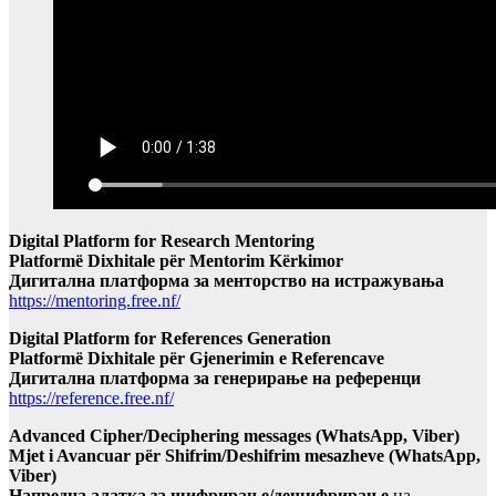
Digital Platform for Research Mentoring
Platformë Dixhitale për Mentorim Kërkimor
Дигитална платформа за менторство на истражувања
https://mentoring.free.nf/
Digital Platform for References Generation
Platformë Dixhitale për Gjenerimin e Referencave
Дигитална платформа за генерирање на референци
https://reference.free.nf/
Advanced Cipher/Deciphering messages (WhatsApp, Viber)
Mjet i Avancuar për Shifrim/Deshifrim mesazheve (WhatsApp,
Viber)
Напредна алатка за шифрирање/дешифрирање
на