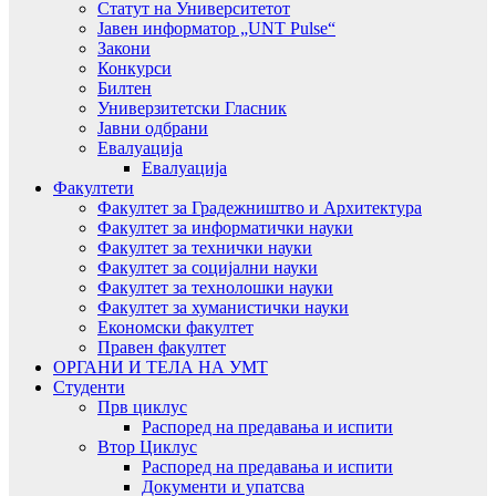
Статут на Университетот
Јавен информатор „UNT Pulse“
Закони
Конкурси
Билтен
Универзитетски Гласник
Јавни одбрани
Евалуација
Евалуација
Факултети
Факултет за Градежништво и Архитектура
Факултет за информатички науки
Факултет за технички науки
Факултет за социјални науки
Факултет за технолошки науки
Факултет за хуманистички науки
Економски факултет
Правен факултет
ОРГАНИ И ТЕЛА НА УМТ
Студенти
Прв циклус
Распоред на предавањa и испити
Втор Циклус
Распоред на предавањa и испити
Документи и упатсва