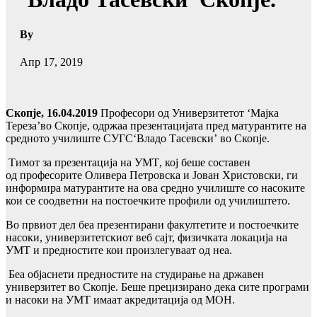
By
Апр 17, 2019
Скопје, 16.04.2019
Професори од Универзитетот
‘
Мајка
Тереза
’
во Скопје, одржаа презентацијата пред матурантите на
средното училиште СУГС
‘
Владо Тасевски
’
во Скопје.
Тимот за презентација на УМТ
, кој
беше составен
од
професорите
Оливера Петровска и
Јован Христовски, ги
информира матурантите на ова средно училиште со насоките
кои се соодветни на постоечките профили од училиштето.
Во првиот дел беа презентирани факултетите и постоечките
насоки, универзитетскиот веб сајт, физичката локација на
УМТ и предностите кои произлегуваат од неа.
Беа објаснети предностите на студирање на државен
универзитет во Скопје. Беше прецизирано дека сите програми
и насоки на УМТ имаат акредитација од МОН.