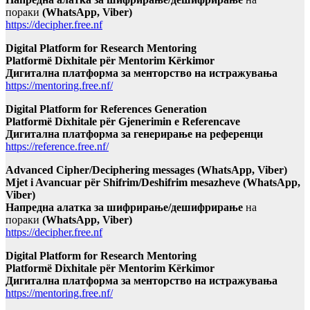
пораки
(WhatsApp, Viber)
https://decipher.free.nf
Digital Platform for Research Mentoring
Platformë Dixhitale për Mentorim Kërkimor
Дигитална платформа за менторство на истражувања
https://mentoring.free.nf/
Digital Platform for References Generation
Platformë Dixhitale për Gjenerimin e Referencave
Дигитална платформа за генерирање на референци
https://reference.free.nf/
Advanced Cipher/Deciphering messages (WhatsApp, Viber)
Mjet i Avancuar për Shifrim/Deshifrim mesazheve (WhatsApp,
Viber)
Напредна алатка за шифрирање/дешифрирање
на
пораки
(WhatsApp, Viber)
https://decipher.free.nf
Digital Platform for Research Mentoring
Platformë Dixhitale për Mentorim Kërkimor
Дигитална платформа за менторство на истражувања
https://mentoring.free.nf/