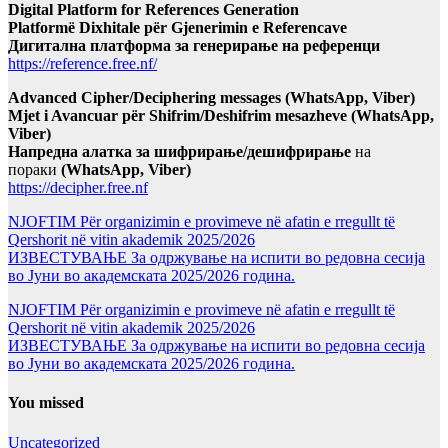
Digital Platform for References Generation
Platformë Dixhitale për Gjenerimin e Referencave
Дигитална платформа за генерирање на референци
https://reference.free.nf/
Advanced Cipher/Deciphering messages (WhatsApp, Viber)
Mjet i Avancuar për Shifrim/Deshifrim mesazheve (WhatsApp,
Viber)
Напредна алатка за шифрирање/дешифрирање
на
пораки
(WhatsApp, Viber)
https://decipher.free.nf
NJOFTIM Për organizimin e provimeve në afatin e rregullt të
Qershorit në vitin akademik 2025/2026
ИЗВЕСТУВАЊЕ За одржување на испити во редовна сесија
во Јуни во академската 2025/2026 година.
NJOFTIM Për organizimin e provimeve në afatin e rregullt të
Qershorit në vitin akademik 2025/2026
ИЗВЕСТУВАЊЕ За одржување на испити во редовна сесија
во Јуни во академската 2025/2026 година.
You missed
Uncategorized