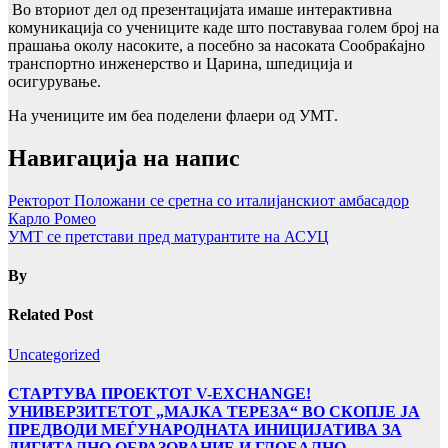
Во вториот дел од презентацијата имаше интерактивна
комуникација со учениците каде што поставуваа голем број на
прашања околу насоките, а посебно за насоката Сообраќајно
транспортно инженерство и Царина, шпедиција и
осигурување.
На учениците им беа поделени флаери од УМТ
.
Навигација на напис
Ректорот Положани се сретна со италијанскиот амбасадор
Карло Ромео
УМТ се претстави пред матурантите на АСУЦ
By
Related Post
Uncategorized
СТАРТУВА ПРОЕКТОТ V-EXCHANGE!
УНИВЕРЗИТЕТОТ „МАЈКА ТЕРЕЗА“ ВО СКОПЈЕ ЈА
ПРЕДВОДИ МЕЃУНАРОДНАТА ИНИЦИЈАТИВА ЗА
ДИГИТАЛНО ОБРАЗОВАНИЕ И ГЛОБАЛНО