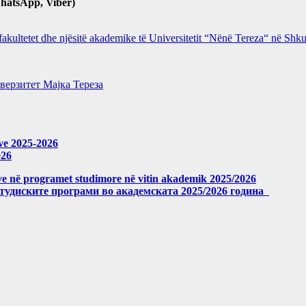
hatsApp, Viber)
 fakultetet dhe njësitë akademike të Universitetit “Nënë Tereza“ në Sh
верзитет Мајка Тереза
eve 2025-2026
026
meve në programet studimore në vitin akademik 2025/2026
студиските програми во академската 2025/2026 година