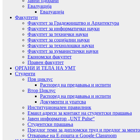
Јавни одбрани
Евалуација
Евалуација
Факултети
Факултет за Градежништво и Архитектура
Факултет за информатички науки
Факултет за технички науки
Факултет за социјални науки
Факултет за технолошки науки
Факултет за хуманистички науки
Економски факултет
Правен факултет
ОРГАНИ И ТЕЛА НА УМТ
Студенти
Прв циклус
Распоред на предавањa и испити
Втор Циклус
Распоред на предавањa и испити
Документи и упатсва
Институционален правилник
Емаил адреси за контакт на студентски прашања
Јавен информатор „UNT Pulse“
Студентски прашања
Предлог теми за дипломски труд и предлог за мент
Отварање на Е-пошта и Google Classroom