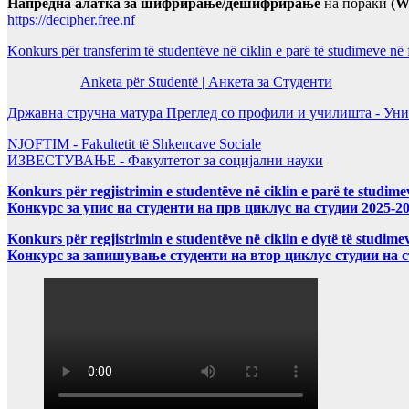
Напредна алатка за шифрирање/дешифрирање
на пораки
(W
https://decipher.free.nf
Konkurs për transferim të studentëve në ciklin e parë të studimeve në
Anketa për Studentë | Анкета за Студенти
Државна стручна матура Преглед со профили и училишта - Уни
NJOFTIM - Fakultetit të Shkencave Sociale
ИЗВЕСТУВАЊЕ - Факултетот за социјални науки
Konkurs për regjistrimin e studentëve në ciklin e parë te studim
Конкурс за упис на студенти на прв циклус на студии 2025-2
Konkurs për regjistrimin e studentëve në ciklin e dytë të studi
Конкурс за запишување студенти на втор циклус студии на 