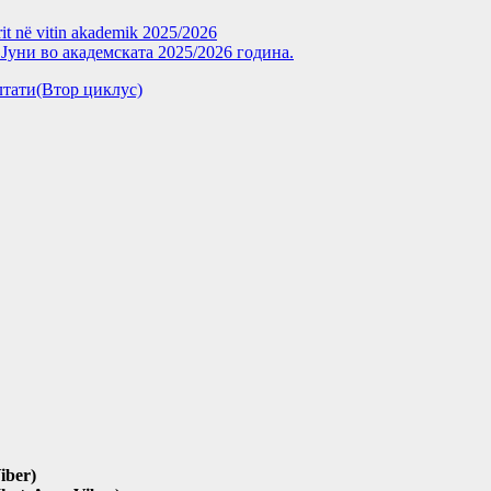
rit në vitin akademik 2025/2026
уни во академската 2025/2026 година.
зултати(Втор циклус)
iber)