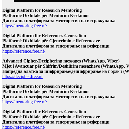
Digital Platform for Research Mentoring
Platformë Dixhitale për Mentorim Kërkimor
Дигитална платформа за менторство на истражувања
https://mentoring.free.nf/
Digital Platform for References Generation
Platformë Dixhitale për Gjenerimin e Referencave
Дигитална платформа за генерирање на референци
https://reference.free.nf/
Advanced Cipher/Deciphering messages (WhatsApp, Viber)
Mjet i Avancuar për Shifrim/Deshifrim mesazheve (WhatsApp, V
Напредна алатка за шифрирање/дешифрирање
на пораки
(W
https://decipher.free.nf
Digital Platform for Research Mentoring
Platformë Dixhitale për Mentorim Kërkimor
Дигитална платформа за менторство на истражувања
https://mentoring.free.nf/
Digital Platform for References Generation
Platformë Dixhitale për Gjenerimin e Referencave
Дигитална платформа за генерирање на референци
https://reference.free.nf/