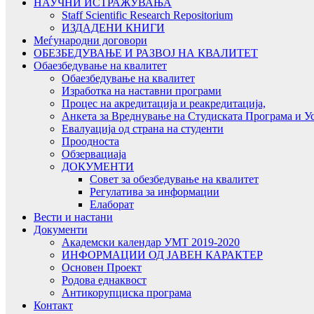
НАУЧНИ ИСТРАЖУВАЊА
Staff Scientific Research Repositorium
ИЗДАДЕНИ КНИГИ
Меѓународни договори
ОБЕЗБЕДУВАЊЕ И РАЗВОЈ НА КВАЛИТЕТ
Обаезбедување на квалитет
Обаезбедување на квалитет
Изработка на наставни програми
Процес на акредитација и реакредитација,
Анкета за Вреднување на Студиската Програма и У
Евалуација од страна на студенти
Проодноста
Обзервациаја
ДОКУМЕНТИ
Совет за обезбедување на квалитет
Регулатива за информации
Елаборат
Вести и настани
Документи
Академски календар УМТ 2019-2020
ИНФОРМАЦИИ ОД ЈАВЕН КАРАКТЕР
Основен Проект
Родова еднаквост
Антикорупциска програма
Контакт