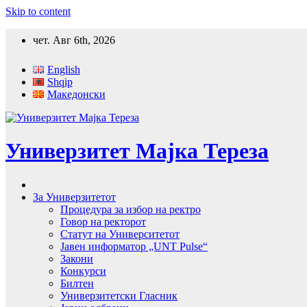
Skip to content
чет. Авг 6th, 2026
English
Shqip
Македонски
Универзитет Мајка Тереза
За Универзитетот
Процедура за избор на ректро
Говор на ректорот
Статут на Университетот
Јавен информатор „UNT Pulse“
Закони
Конкурси
Билтен
Универзитетски Гласник