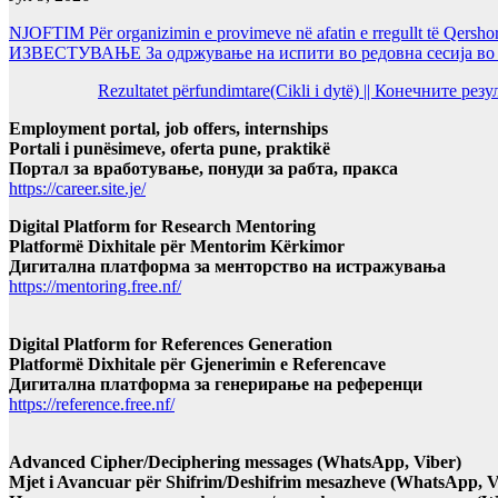
NJOFTIM Për organizimin e provimeve në afatin e rregullt të Qersho
ИЗВЕСТУВАЊЕ За одржување на испити во редовна сесија во Ј
Rezultatet përfundimtare(Cikli i dytë) || Конечните ре
Employment portal, job offers, internships
Portali i punësimeve, oferta pune, praktikë
Портал за вработување, понуди за рабта, пракса
https://career.site.je/
Digital Platform for Research Mentoring
Platformë Dixhitale për Mentorim Kërkimor
Дигитална платформа за менторство на истражувања
https://mentoring.free.nf/
Digital Platform for References Generation
Platformë Dixhitale për Gjenerimin e Referencave
Дигитална платформа за генерирање на референци
https://reference.free.nf/
Advanced Cipher/Deciphering messages (WhatsApp, Viber)
Mjet i Avancuar për Shifrim/Deshifrim mesazheve (WhatsApp, V