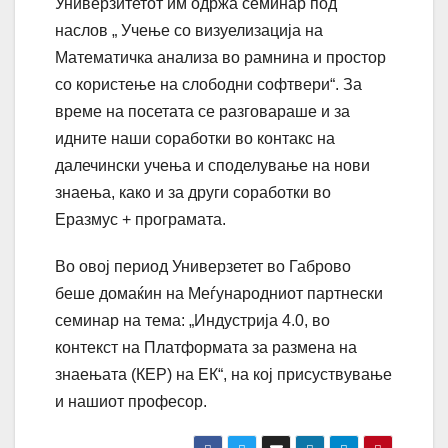
Универзитетот им одржа семинар под
наслов „ Учење со визуелизација на
Математичка анализа во рамнина и простор
со користење на слободни софтвери“. За
време на посетата се разговараше и за
идните наши соработки во контакс на
далечински учења и споделување на нови
знаења, како и за други соработки во
Еразмус + програмата.
Во овој период Универзетет во Габрово
беше домаќин на Меѓународниот партнески
семинар на тема: „Индустрија 4.0, во
контекст на Платформата за размена на
знаењата (КЕР) на ЕК“, на кој присуствување
и нашиот професор.