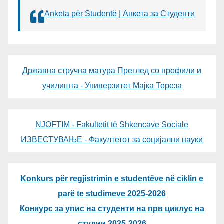
Anketa për Studentë | Анкета за Студенти
Државна стручна матура Преглед со профили и
училишта - Универзитет Мајка Тереза
NJOFTIM - Fakultetit të Shkencave Sociale
ИЗВЕСТУВАЊЕ - Факултетот за социјални науки
Konkurs për regjistrimin e studentëve në ciklin e
parë te studimeve 2025-2026
Конкурс за упис на студенти на прв циклус на
студии 2025-2026