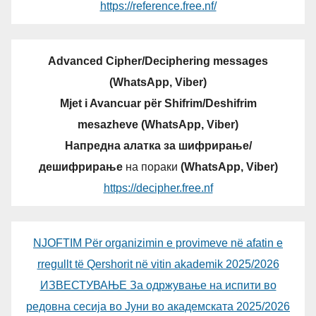
https://reference.free.nf/
Advanced Cipher/Deciphering messages
(WhatsApp, Viber)
Mjet i Avancuar për Shifrim/Deshifrim
mesazheve (WhatsApp, Viber)
Напредна алатка за шифрирање/
дешифрирање
на пораки
(WhatsApp, Viber)
https://decipher.free.nf
NJOFTIM Për organizimin e provimeve në afatin e
rregullt të Qershorit në vitin akademik 2025/2026
ИЗВЕСТУВАЊЕ За одржување на испити во
редовна сесија во Јуни во академската 2025/2026