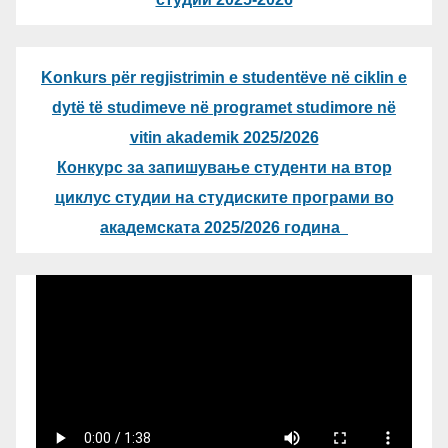
Konkurs për regjistrimin e studentëve në ciklin e
dytë të studimeve në programet studimore në
vitin akademik 2025/2026
Конкурс за запишување студенти на втор
циклус студии на студиските програми во
академската 2025/2026 година