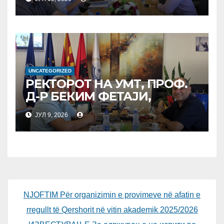
СРЕДБА ГЕНЕРАЛНИОТ
ДИРЕКТОР НА АД МЕПСО,
Д-Р БУРИМ ЛАТИФИ
UNCATEGORIZED
РЕКТОРОТ НА УМТ, ПРОФ.
Д-Р БЕКИМ ФЕТАЈИ,
ОДРЖА РАБОТНА СРЕДБА
ЈУЛ 9, 2026
СО ДИРЕКТОРОТ ОД
УНИВЕРЗИТЕТОТ SUBÜ ОД
ТУРЦИЈА, ВОНР. ПРОФ. Д-Р
АЛИ ЕРДУМАН
NJOFTIM Për organizimin e provimeve në afatin e
rregullt të Qershorit në vitin akademik 2025/2026