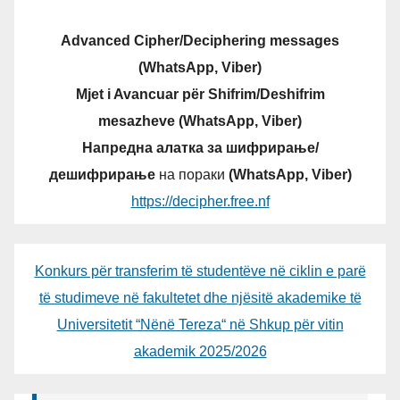
Advanced Cipher/Deciphering messages
(WhatsApp, Viber)
Mjet i Avancuar për Shifrim/Deshifrim
mesazheve (WhatsApp, Viber)
Напредна алатка за шифрирање/
дешифрирање
на пораки
(WhatsApp, Viber)
https://decipher.free.nf
Konkurs për transferim të studentëve në ciklin e parë
të studimeve në fakultetet dhe njësitë akademike të
Universitetit “Nënë Tereza“ në Shkup për vitin
akademik 2025/2026