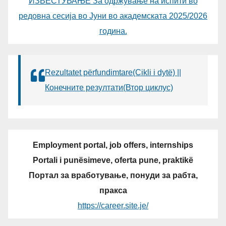
ИЗВЕСТУВАЊЕ За одржување на испити во
редовна сесија во Јуни во академската 2025/2026
година.
Rezultatet përfundimtare(Cikli i dytë) ||
Конечните резултати(Втор циклус)
Employment portal, job offers, internships
Portali i punësimeve, oferta pune, praktikë
Портал за вработување, понуди за рабта,
пракса
https://career.site.je/