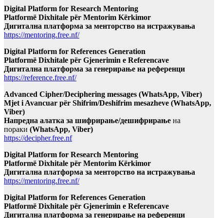
Digital Platform for Research Mentoring
Platformë Dixhitale për Mentorim Kërkimor
Дигитална платформа за менторство на истражувања
https://mentoring.free.nf/
Digital Platform for References Generation
Platformë Dixhitale për Gjenerimin e Referencave
Дигитална платформа за генерирање на референци
https://reference.free.nf/
Advanced Cipher/Deciphering messages (WhatsApp, Viber)
Mjet i Avancuar për Shifrim/Deshifrim mesazheve (WhatsApp,
Viber)
Напредна алатка за шифрирање/дешифрирање
на
пораки
(WhatsApp, Viber)
https://decipher.free.nf
Digital Platform for Research Mentoring
Platformë Dixhitale për Mentorim Kërkimor
Дигитална платформа за менторство на истражувања
https://mentoring.free.nf/
Digital Platform for References Generation
Platformë Dixhitale për Gjenerimin e Referencave
Дигитална платформа за генерирање на референци