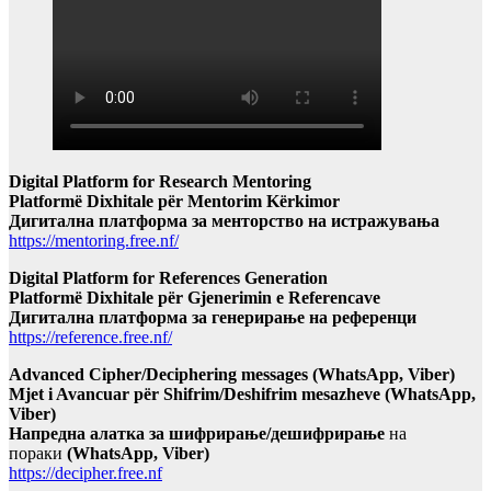
Digital Platform for Research Mentoring
Platformë Dixhitale për Mentorim Kërkimor
Дигитална платформа за менторство на истражувања
https://mentoring.free.nf/
Digital Platform for References Generation
Platformë Dixhitale për Gjenerimin e Referencave
Дигитална платформа за генерирање на референци
https://reference.free.nf/
Advanced Cipher/Deciphering messages (WhatsApp, Viber)
Mjet i Avancuar për Shifrim/Deshifrim mesazheve (WhatsApp,
Viber)
Напредна алатка за шифрирање/дешифрирање
на
пораки
(WhatsApp, Viber)
https://decipher.free.nf