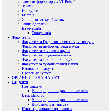
Јавен информатор „UNT Pulse“
Закони
Конкурси
Билтен
Универзитетски Гласник
Јавни одбрани
Евалуација
Евалуација
Факултети
Факултет за Градежништво и Архитектура
Факултет за информатички науки
Факултет за технички науки
Факултет за социјални науки
Факултет за технолошки науки
Факултет за хуманистички науки
Економски факултет
Правен факултет
ОРГАНИ И ТЕЛА НА УМТ
Студенти
Прв циклус
Распоред на предавањa и испити
Втор Циклус
Распоред на предавањa и испити
Документи и упатсва
Институционален правилник