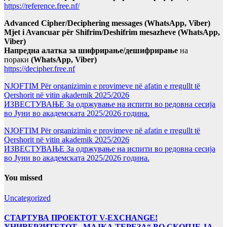
https://reference.free.nf/
Advanced Cipher/Deciphering messages (WhatsApp, Viber)
Mjet i Avancuar për Shifrim/Deshifrim mesazheve (WhatsApp,
Viber)
Напредна алатка за шифрирање/дешифрирање
на
пораки
(WhatsApp, Viber)
https://decipher.free.nf
NJOFTIM Për organizimin e provimeve në afatin e rregullt të
Qershorit në vitin akademik 2025/2026
ИЗВЕСТУВАЊЕ За одржување на испити во редовна сесија
во Јуни во академската 2025/2026 година.
NJOFTIM Për organizimin e provimeve në afatin e rregullt të
Qershorit në vitin akademik 2025/2026
ИЗВЕСТУВАЊЕ За одржување на испити во редовна сесија
во Јуни во академската 2025/2026 година.
You missed
Uncategorized
СТАРТУВА ПРОЕКТОТ V-EXCHANGE!
УНИВЕРЗИТЕТОТ „МАЈКА ТЕРЕЗА“ ВО СКОПЈЕ ЈА