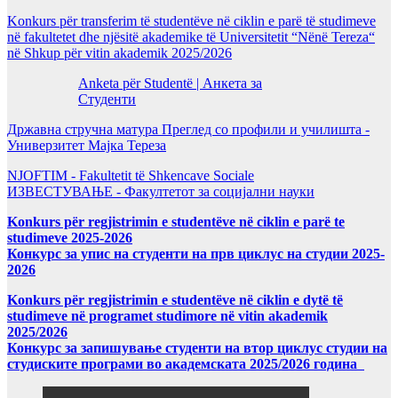
Konkurs për transferim të studentëve në ciklin e parë të studimeve
në fakultetet dhe njësitë akademike të Universitetit “Nënë Tereza“
në Shkup për vitin akademik 2025/2026
Anketa për Studentë | Анкета за
Студенти
Државна стручна матура Преглед со профили и училишта -
Универзитет Мајка Тереза
NJOFTIM - Fakultetit të Shkencave Sociale
ИЗВЕСТУВАЊЕ - Факултетот за социјални науки
Konkurs për regjistrimin e studentëve në ciklin e parë te
studimeve 2025-2026
Конкурс за упис на студенти на прв циклус на студии 2025-
2026
Konkurs për regjistrimin e studentëve në ciklin e dytë të
studimeve në programet studimore në vitin akademik
2025/2026
Конкурс за запишување студенти на втор циклус студии на
студиските програми во академската 2025/2026 година