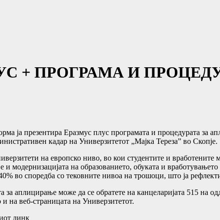
УС + ПРОГРАМА И ПРОЦЕД
рма ја презентира Еразмус плус програмата и процедурата за ап
инистративен кадар на Универзитетот „Мајка Тереза” во Скопје.
ерзитети на европско ниво, во кои студентите и вработените м
е и модернизацијата на образованието, обуката и вработувањето
 40% во споредба со тековните нивоа на трошоци, што ја рефлект
 за аплицирање може да се обратете на канцеларијата 515 на од
ко и на веб-страницата на Универзитетот.
ниот линк