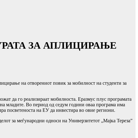
УРАТА ЗА АПЛИЦИРАЊЕ
лицирање на отворениот повик за мобилност на студенти за
ожат да го реализираат мобилноста. Еразмус плус програмата
 на младите. Во период од седум години оваа програма има
ира посветеноста на ЕУ да инвестира во овие региони.
делот за меѓународни односи на Универзитетот „Мајка Тереза”