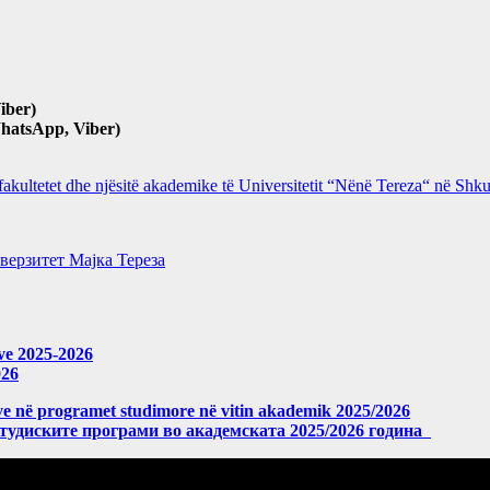
iber)
hatsApp, Viber)
 fakultetet dhe njësitë akademike të Universitetit “Nënë Tereza“ në Sh
верзитет Мајка Тереза
eve 2025-2026
026
meve në programet studimore në vitin akademik 2025/2026
студиските програми во академската 2025/2026 година