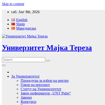
Skip to content
саб. Авг 8th, 2026
English
Shqip
Македонски
Универзитет Мајка Тереза
За Универзитетот
Процедура за избор на ректро
Говор на ректорот
Статут на Университетот
Јавен информатор „UNT Pulse“
Закони
Конкурси