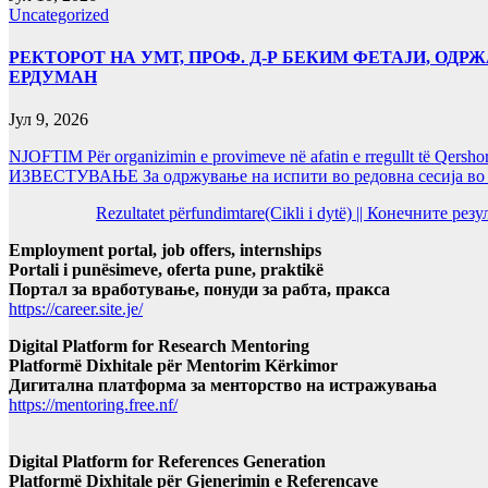
Uncategorized
РЕКТОРОТ НА УМТ, ПРОФ. Д-Р БЕКИМ ФЕТАЈИ, ОДРЖ
ЕРДУМАН
Јул 9, 2026
NJOFTIM Për organizimin e provimeve në afatin e rregullt të Qersho
ИЗВЕСТУВАЊЕ За одржување на испити во редовна сесија во Ј
Rezultatet përfundimtare(Cikli i dytë) || Конечните ре
Employment portal, job offers, internships
Portali i punësimeve, oferta pune, praktikë
Портал за вработување, понуди за рабта, пракса
https://career.site.je/
Digital Platform for Research Mentoring
Platformë Dixhitale për Mentorim Kërkimor
Дигитална платформа за менторство на истражувања
https://mentoring.free.nf/
Digital Platform for References Generation
Platformë Dixhitale për Gjenerimin e Referencave