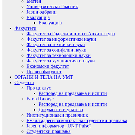
Билтен
Универзитетски Гласник
Јавни одбрани
Евалуација
Евалуација
Факултети
Факултет за Градежништво и Архитектура
Факултет за информатички науки
Факултет за технички науки
Факултет за социјални науки
Факултет за технолошки науки
Факултет за хуманистички науки
Економски факултет
Правен факултет
ОРГАНИ И ТЕЛА НА УМТ
Студенти
Прв циклус
Распоред на предавањa и испити
Втор Циклус
Распоред на предавањa и испити
Документи и упатсва
Институционален правилник
Емаил адреси за контакт на студентски прашања
Јавен информатор „UNT Pulse“
Студентски прашања