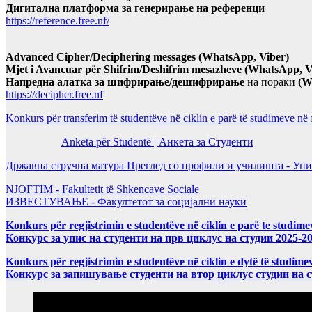
Дигитална платформа за генерирање на референци
https://reference.free.nf/
Advanced Cipher/Deciphering messages (WhatsApp, Viber)
Mjet i Avancuar për Shifrim/Deshifrim mesazheve (WhatsApp, V
Напредна алатка за шифрирање/дешифрирање
на пораки
(W
https://decipher.free.nf
Konkurs për transferim të studentëve në ciklin e parë të studimeve në
Anketa për Studentë | Анкета за Студенти
Државна стручна матура Преглед со профили и училишта - Уни
NJOFTIM - Fakultetit të Shkencave Sociale
ИЗВЕСТУВАЊЕ - Факултетот за социјални науки
Konkurs për regjistrimin e studentëve në ciklin e parë te studim
Конкурс за упис на студенти на прв циклус на студии 2025-2
Konkurs për regjistrimin e studentëve në ciklin e dytë të studi
Конкурс за запишување студенти на втор циклус студии на 