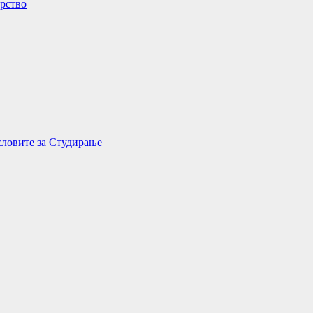
орство
словите за Студирање