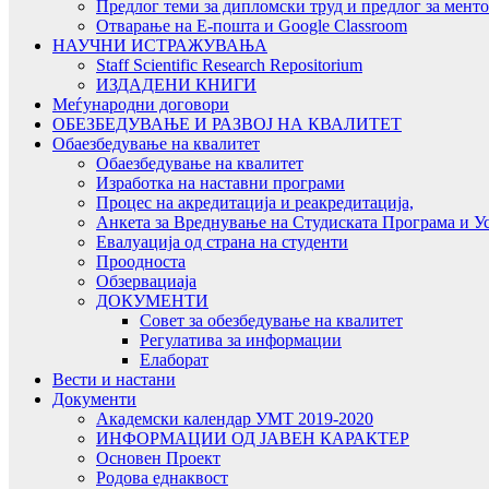
Предлог теми за дипломски труд и предлог за мент
Отварање на Е-пошта и Google Classroom
НАУЧНИ ИСТРАЖУВАЊА
Staff Scientific Research Repositorium
ИЗДАДЕНИ КНИГИ
Меѓународни договори
ОБЕЗБЕДУВАЊЕ И РАЗВОЈ НА КВАЛИТЕТ
Обаезбедување на квалитет
Обаезбедување на квалитет
Изработка на наставни програми
Процес на акредитација и реакредитација,
Анкета за Вреднување на Студиската Програма и У
Евалуација од страна на студенти
Проодноста
Обзервациаја
ДОКУМЕНТИ
Совет за обезбедување на квалитет
Регулатива за информации
Елаборат
Вести и настани
Документи
Академски календар УМТ 2019-2020
ИНФОРМАЦИИ ОД ЈАВЕН КАРАКТЕР
Основен Проект
Родова еднаквост