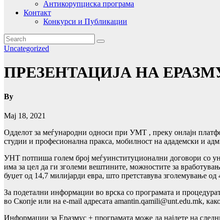
Антикорупциска програма
Контакт
Конкурси и Публикации
Uncategorized
ПРЕЗЕНТАЦИЈА НА ЕРАЗМ
By
Мај 18, 2021
Одделот за меѓународни односи при УМТ , преку онлајн платфо
студии и професионална пракса, мобилност на ададемски и адм
УНТ потпиша голем број меѓуинституционални договори со унив
има за цел да ги зголеми вештините, можностите за вработувањ
буџет од 14,7 милијарди евра, што претставува зголемување од
За подетални информации во врска со програмата и процедурата
во Скопје или на е-mail адресата amantin.qamili@unt.edu.mk, ка
Информации за Еразмус + програмата може да најдете на след