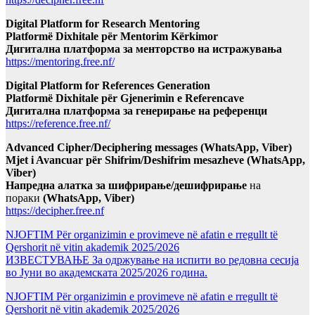
Digital Platform for Research Mentoring
Platformë Dixhitale për Mentorim Kërkimor
Дигитална платформа за менторство на истражувања
https://mentoring.free.nf/
Digital Platform for References Generation
Platformë Dixhitale për Gjenerimin e Referencave
Дигитална платформа за генерирање на референци
https://reference.free.nf/
Advanced Cipher/Deciphering messages (WhatsApp, Viber)
Mjet i Avancuar për Shifrim/Deshifrim mesazheve (WhatsApp,
Viber)
Напредна алатка за шифрирање/дешифрирање
на
пораки
(WhatsApp, Viber)
https://decipher.free.nf
NJOFTIM Për organizimin e provimeve në afatin e rregullt të
Qershorit në vitin akademik 2025/2026
ИЗВЕСТУВАЊЕ За одржување на испити во редовна сесија
во Јуни во академската 2025/2026 година.
NJOFTIM Për organizimin e provimeve në afatin e rregullt të
Qershorit në vitin akademik 2025/2026