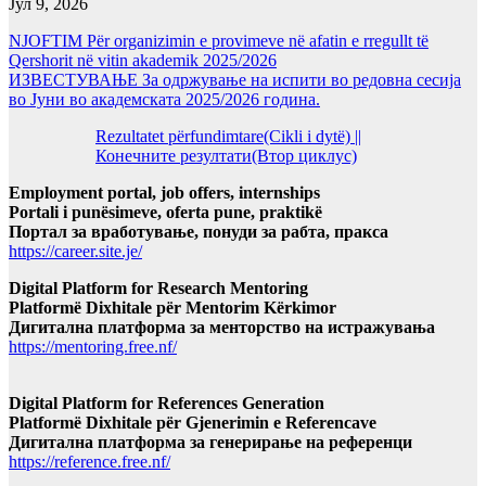
Јул 9, 2026
NJOFTIM Për organizimin e provimeve në afatin e rregullt të
Qershorit në vitin akademik 2025/2026
ИЗВЕСТУВАЊЕ За одржување на испити во редовна сесија
во Јуни во академската 2025/2026 година.
Rezultatet përfundimtare(Cikli i dytë) ||
Конечните резултати(Втор циклус)
Employment portal, job offers, internships
Portali i punësimeve, oferta pune, praktikë
Портал за вработување, понуди за рабта, пракса
https://career.site.je/
Digital Platform for Research Mentoring
Platformë Dixhitale për Mentorim Kërkimor
Дигитална платформа за менторство на истражувања
https://mentoring.free.nf/
Digital Platform for References Generation
Platformë Dixhitale për Gjenerimin e Referencave
Дигитална платформа за генерирање на референци
https://reference.free.nf/