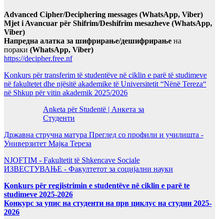
Advanced Cipher/Deciphering messages (WhatsApp, Viber)
Mjet i Avancuar për Shifrim/Deshifrim mesazheve (WhatsApp,
Viber)
Напредна алатка за шифрирање/дешифрирање
на
пораки
(WhatsApp, Viber)
https://decipher.free.nf
Konkurs për transferim të studentëve në ciklin e parë të studimeve
në fakultetet dhe njësitë akademike të Universitetit “Nënë Tereza“
në Shkup për vitin akademik 2025/2026
Anketa për Studentë | Анкета за
Студенти
Државна стручна матура Преглед со профили и училишта -
Универзитет Мајка Тереза
NJOFTIM - Fakultetit të Shkencave Sociale
ИЗВЕСТУВАЊЕ - Факултетот за социјални науки
Konkurs për regjistrimin e studentëve në ciklin e parë te
studimeve 2025-2026
Конкурс за упис на студенти на прв циклус на студии 2025-
2026