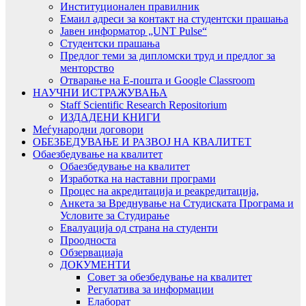
Институционален правилник
Емаил адреси за контакт на студентски прашања
Јавен информатор „UNT Pulse“
Студентски прашања
Предлог теми за дипломски труд и предлог за
менторство
Отварање на Е-пошта и Google Classroom
НАУЧНИ ИСТРАЖУВАЊА
Staff Scientific Research Repositorium
ИЗДАДЕНИ КНИГИ
Меѓународни договори
ОБЕЗБЕДУВАЊЕ И РАЗВОЈ НА КВАЛИТЕТ
Обаезбедување на квалитет
Обаезбедување на квалитет
Изработка на наставни програми
Процес на акредитација и реакредитација,
Анкета за Вреднување на Студиската Програма и
Условите за Студирање
Евалуација од страна на студенти
Проодноста
Обзервациаја
ДОКУМЕНТИ
Совет за обезбедување на квалитет
Регулатива за информации
Елаборат