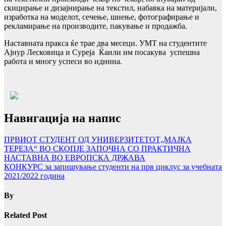
скицирање и дизајнирање на текстил, набавка на материјали,
изработка на моделот, сечење, шиење, фотографирање и
рекламирање на производите, пакување и продажба.
Наставната пракса ќе трае два месеци. УМТ на студентите
Ајнур Лесковица и Суреја Ќаили
им посакува успешна
работа и многу успеси во иднина.
Навигација на напис
ПРВИОТ СТУДЕНТ ОД УНИВЕРЗИТЕТОТ„МАЈКА
ТЕРЕЗА“ ВО СКОПЈЕ ЗАПОЧНА СО ПРАКТИЧНА
НАСТАВНА ВО ЕВРОПСКА ДРЖАВА
КОНКУРС за запишување студенти на прв циклус за учебната
2021/2022 година
By
Related Post