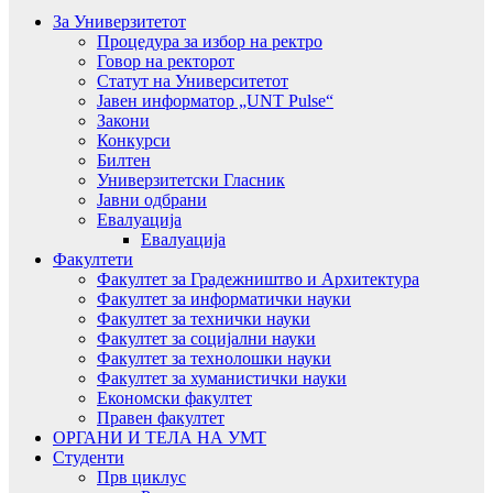
За Универзитетот
Процедура за избор на ректро
Говор на ректорот
Статут на Университетот
Јавен информатор „UNT Pulse“
Закони
Конкурси
Билтен
Универзитетски Гласник
Јавни одбрани
Евалуација
Евалуација
Факултети
Факултет за Градежништво и Архитектура
Факултет за информатички науки
Факултет за технички науки
Факултет за социјални науки
Факултет за технолошки науки
Факултет за хуманистички науки
Економски факултет
Правен факултет
ОРГАНИ И ТЕЛА НА УМТ
Студенти
Прв циклус