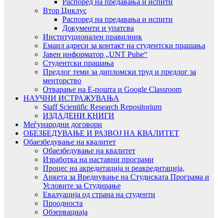
Распоред на предавањa и испити
Втор Циклус
Распоред на предавањa и испити
Документи и упатсва
Институционален правилник
Емаил адреси за контакт на студентски прашања
Јавен информатор „UNT Pulse“
Студентски прашања
Предлог теми за дипломски труд и предлог за
менторство
Отварање на Е-пошта и Google Classroom
НАУЧНИ ИСТРАЖУВАЊА
Staff Scientific Research Repositorium
ИЗДАДЕНИ КНИГИ
Меѓународни договори
ОБЕЗБЕДУВАЊЕ И РАЗВОЈ НА КВАЛИТЕТ
Обаезбедување на квалитет
Обаезбедување на квалитет
Изработка на наставни програми
Процес на акредитација и реакредитација,
Анкета за Вреднување на Студиската Програма и
Условите за Студирање
Евалуација од страна на студенти
Проодноста
Обзервациаја