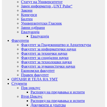
Статут на Университетот
Јавен информатор „UNT Pulse“
Закони
Конкурси
Билтен
Универзитетски Гласник
Јавни одбрани
Евалуација
Евалуација
Факултети
Факултет за Градежништво и Архитектура
Факултет за информатички науки
Факултет за технички науки
Факултет за социјални науки
Факултет за технолошки науки
Факултет за хуманистички науки
Економски факултет
Правен факултет
ОРГАНИ И ТЕЛА НА УМТ
Студенти
Прв циклус
Распоред на предавањa и испити
Втор Циклус
Распоред на предавањa и испити
Документи и упатсва