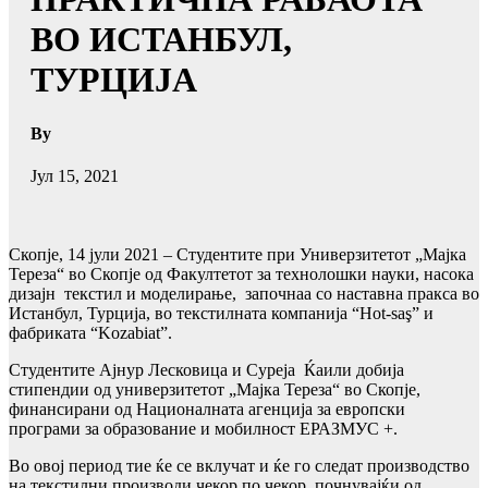
ВО ИСТАНБУЛ,
ТУРЦИЈА
By
Јул 15, 2021
Скопје, 14 јули 2021 – Студентите при Универзитетот „Мајка
Тереза“ во Скопје од Факултетот за технолошки науки, насока
дизајн текстил и моделирање, започнаа со наставна пракса во
Истанбул, Турција, во текстилната компанија “Hot-saş” и
фабриката “Kozabiat”.
Студентите Ајнур Лесковица и Суреја Ќаили добија
стипендии од универзитетот „Мајка Тереза“ во Скопје,
финансирани од Националната агенција за европски
програми за образование и мобилност ЕРАЗМУС +.
Во овој период тие ќе се вклучат и ќе го следат производство
на текстилни производи чекор по чекор, почнувајќи од