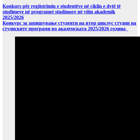
Konkurs për regjistrimin e studentëve në ciklin e dytë të
studimeve në programet studimore në vitin akademik
2025/2026
Конкурс за запишување студенти на втор циклус студии на
студиските програми во академската 2025/2026 година