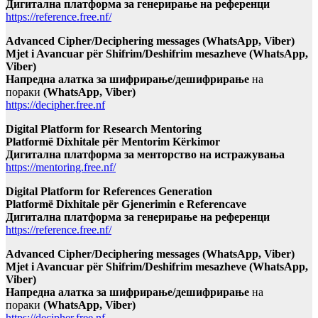
Дигитална платформа за генерирање на референци
https://reference.free.nf/
Advanced Cipher/Deciphering messages (WhatsApp, Viber)
Mjet i Avancuar për Shifrim/Deshifrim mesazheve (WhatsApp,
Viber)
Напредна алатка за шифрирање/дешифрирање
на
пораки
(WhatsApp, Viber)
https://decipher.free.nf
Digital Platform for Research Mentoring
Platformë Dixhitale për Mentorim Kërkimor
Дигитална платформа за менторство на истражувања
https://mentoring.free.nf/
Digital Platform for References Generation
Platformë Dixhitale për Gjenerimin e Referencave
Дигитална платформа за генерирање на референци
https://reference.free.nf/
Advanced Cipher/Deciphering messages (WhatsApp, Viber)
Mjet i Avancuar për Shifrim/Deshifrim mesazheve (WhatsApp,
Viber)
Напредна алатка за шифрирање/дешифрирање
на
пораки
(WhatsApp, Viber)
https://decipher.free.nf