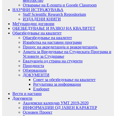
менторство
Отварање на Е-пошта и Google Classroom
НАУЧНИ ИСТРАЖУВАЊА
Staff Scientific Research Repositorium
ИЗДАДЕНИ КНИГИ
Меѓународни договори
ОБЕЗБЕДУВАЊЕ И РАЗВОЈ НА КВАЛИТЕТ
Обаезбедување на квалитет
Обаезбедување на квалитет
Изработка на наставни програми
Процес на акредитација и реакредитација,
Анкета за Вреднување на Студиската Програма и
Условите за Студирање
Евалуација од страна на студенти
Проодноста
Обзервациаја
ДОКУМЕНТИ
Совет за обезбедување на квалитет
Регулатива за информации
Елаборат
Вести и настани
Документи
Академски календар УМТ 2019-2020
ИНФОРМАЦИИ ОД ЈАВЕН КАРАКТЕР
Основен Проект