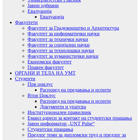
Јавни одбрани
Евалуација
Евалуација
Факултети
Факултет за Градежништво и Архитектура
Факултет за информатички науки
Факултет за технички науки
Факултет за социјални науки
Факултет за технолошки науки
Факултет за хуманистички науки
Економски факултет
Правен факултет
ОРГАНИ И ТЕЛА НА УМТ
Студенти
Прв циклус
Распоред на предавањa и испити
Втор Циклус
Распоред на предавањa и испити
Документи и упатсва
Институционален правилник
Емаил адреси за контакт на студентски прашања
Јавен информатор „UNT Pulse“
Студентски прашања
Предлог теми за дипломски труд и предлог за