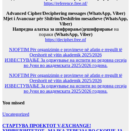
https://reference.free.nf/
Advanced Cipher/Deciphering messages (WhatsApp, Viber)
Mjet i Avancuar për Shifrim/Deshifrim mesazheve (WhatsApp,
Viber)
Напредна алатка за шифрирање/дешифрирање
на
пораки
(WhatsApp, Viber)
https://decipher.free.nf
NJOFTIM Për organizimin e provimeve në afatin e rregullt të
Qershorit në vitin akademik 2025/2026
ИЗВЕСТУВАЊЕ За одржување на испити во редовна сесија
во Јуни во академската 2025/2026 година.
NJOFTIM Për organizimin e provimeve në afatin e rregullt të
Qershorit në vitin akademik 2025/2026
ИЗВЕСТУВАЊЕ За одржување на испити во редовна сесија
во Јуни во академската 2025/2026 година.
You missed
Uncategorized
СТАРТУВА ПРОЕКТОТ V-EXCHANGE!
УНИВЕРЗИТЕТОТ „МАЈКА ТЕРЕЗА“ ВО СКОПЈЕ ЈА