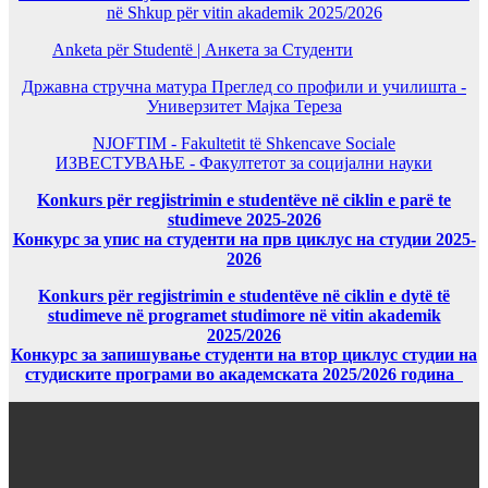
në Shkup për vitin akademik 2025/2026
Anketa për Studentë | Анкета за Студенти
Државна стручна матура Преглед со профили и училишта -
Универзитет Мајка Тереза
NJOFTIM - Fakultetit të Shkencave Sociale
ИЗВЕСТУВАЊЕ - Факултетот за социјални науки
Konkurs për regjistrimin e studentëve në ciklin e parë te
studimeve 2025-2026
Конкурс за упис на студенти на прв циклус на студии 2025-
2026
Konkurs për regjistrimin e studentëve në ciklin e dytë të
studimeve në programet studimore në vitin akademik
2025/2026
Конкурс за запишување студенти на втор циклус студии на
студиските програми во академската 2025/2026 година