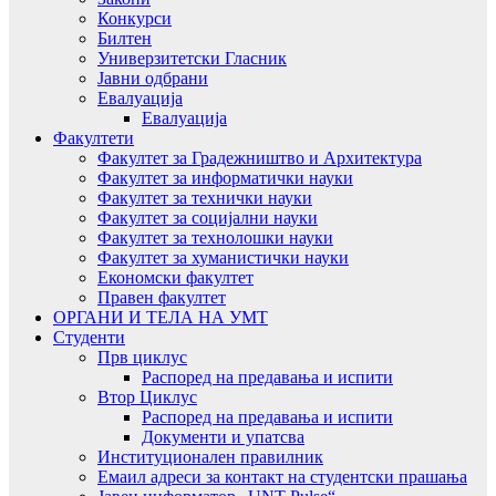
Конкурси
Билтен
Универзитетски Гласник
Јавни одбрани
Евалуација
Евалуација
Факултети
Факултет за Градежништво и Архитектура
Факултет за информатички науки
Факултет за технички науки
Факултет за социјални науки
Факултет за технолошки науки
Факултет за хуманистички науки
Економски факултет
Правен факултет
ОРГАНИ И ТЕЛА НА УМТ
Студенти
Прв циклус
Распоред на предавањa и испити
Втор Циклус
Распоред на предавањa и испити
Документи и упатсва
Институционален правилник
Емаил адреси за контакт на студентски прашања