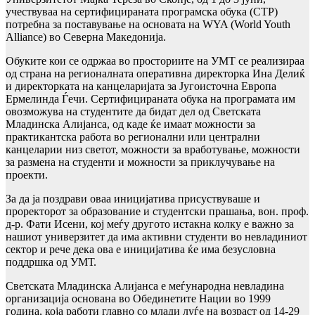
учествуваа на сертифицираната програмска обука (CTP)
потребна за поставување на основата на WYA (World Youth
Alliance) во Северна Македонија.
Обуките кои се одржаа во просториите на УМТ се реализираа
од страна на регионалната оперативна директорка Ина Делиќ
и директорката на канцеларијата за Југоисточна Европа
Ермелинда Ѓечи. Сертифицираната обука на програмата им
овозможува на студентите да бидат дел од Светската
Младинска Алијанса, од каде ќе имаат можности за
практикантска работа во регионални или централни
канцеларии низ светот, можности за вработување, можности
за размена на студенти и можности за приклучување на
проекти.
За да ја поздрави оваа иницијатива присуствуваше и
проректорот за образование и студентски прашања, вон. проф.
д-р. Фати Исени, кој меѓу другото истакна колку е важно за
нашиот универзитет да има активни студенти во невладиниот
сектор и рече дека ова е иницијатива ќе има безусловна
поддршка од УМТ.
Светската Младинска Алијанса е меѓународна невладина
организација основана во Обединетите Нации во 1999
година, која работи главно со млади луѓе на возраст од 14-29