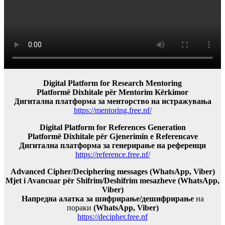
Digital Platform for Research Mentoring
Platformë Dixhitale për Mentorim Kërkimor
Дигитална платформа за менторство на истражувања
https://mentoring.free.nf/
Digital Platform for References Generation
Platformë Dixhitale për Gjenerimin e Referencave
Дигитална платформа за генерирање на референци
https://reference.free.nf/
Advanced Cipher/Deciphering messages (WhatsApp, Viber)
Mjet i Avancuar për Shifrim/Deshifrim mesazheve (WhatsApp,
Viber)
Напредна алатка за шифрирање/дешифрирање
на
пораки
(WhatsApp, Viber)
https://decipher.free.nf