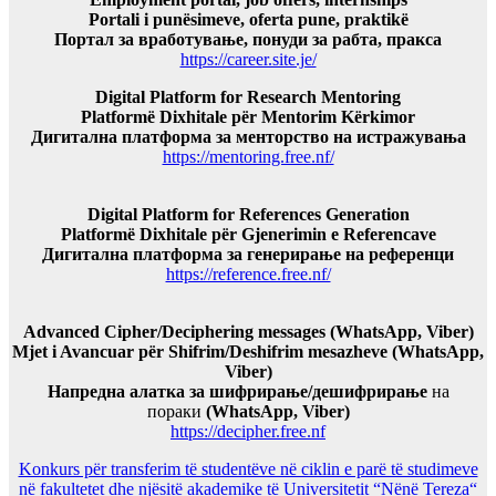
Portali i punësimeve, oferta pune, praktikë
Портал за вработување, понуди за рабта, пракса
https://career.site.je/
Digital Platform for Research Mentoring
Platformë Dixhitale për Mentorim Kërkimor
Дигитална платформа за менторство на истражувања
https://mentoring.free.nf/
Digital Platform for References Generation
Platformë Dixhitale për Gjenerimin e Referencave
Дигитална платформа за генерирање на референци
https://reference.free.nf/
Advanced Cipher/Deciphering messages (WhatsApp, Viber)
Mjet i Avancuar për Shifrim/Deshifrim mesazheve (WhatsApp,
Viber)
Напредна алатка за шифрирање/дешифрирање
на
пораки
(WhatsApp, Viber)
https://decipher.free.nf
Konkurs për transferim të studentëve në ciklin e parë të studimeve
në fakultetet dhe njësitë akademike të Universitetit “Nënë Tereza“