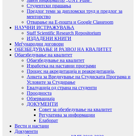
Јавен информатор „UNT Pulse“
Студентски прашања
Предлог теми за дипломски труд и предлог за
менторство
Отварање на Е-пошта и Google Classroom
НАУЧНИ ИСТРАЖУВАЊА
Staff Scientific Research Repositorium
ИЗДАДЕНИ КНИГИ
Меѓународни договори
ОБЕЗБЕДУВАЊЕ И РАЗВОЈ НА КВАЛИТЕТ
Обаезбедување на квалитет
Обаезбедување на квалитет
Изработка на наставни програми
Процес на акредитација и реакредитација,
Анкета за Вреднување на Студиската Програма и
Условите за Студирање
Евалуација од страна на студенти
Проодноста
Обзервациаја
ДОКУМЕНТИ
Совет за обезбедување на квалитет
Регулатива за информации
Елаборат
Вести и настани
Документи