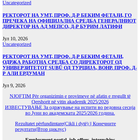
Uncategorized
РЕКТОРОТ НА УМТ, ПРОФ. Д-Р БЕКИМ ФЕТАЈИ, ГО
ПРЕЧЕКА НА ОФИЦИЈАЛНА СРЕДБА ГЕНЕРАЛНИОТ
ДИРЕКТОР НА АД МЕПСО, Д-Р БУРИМ ЛАТИФИ
Јул 10, 2026
Uncategorized
РЕКТОРОТ НА УМТ, ПРОФ. Д-Р БЕКИМ ФЕТАЈИ,
ОДРЖА РАБОТНА СРЕДБА СО ДИРЕКТОРОТ ОД
УНИВЕРЗИТЕТОТ SUBÜ ОД ТУРЦИЈА, ВОНР. ПРОФ. Д-
Р АЛИ ЕРДУМАН
Јул 9, 2026
NJOFTIM Për organizimin e provimeve në afatin e rregullt të
Qershorit në vitin akademik 2025/2026
ИЗВЕСТУВАЊЕ За одржување на испити во редовна сесија
во Јуни во академската 2025/2026 година.
Rezultatet përfundimtare(Cikli i dytë) || Конечните
резултати(Втор циклус)
Employment portal, job offers, internships