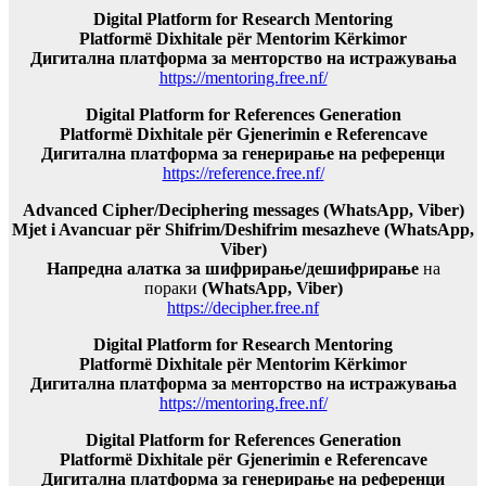
Digital Platform for Research Mentoring
Platformë Dixhitale për Mentorim Kërkimor
Дигитална платформа за менторство на истражувања
https://mentoring.free.nf/
Digital Platform for References Generation
Platformë Dixhitale për Gjenerimin e Referencave
Дигитална платформа за генерирање на референци
https://reference.free.nf/
Advanced Cipher/Deciphering messages (WhatsApp, Viber)
Mjet i Avancuar për Shifrim/Deshifrim mesazheve (WhatsApp,
Viber)
Напредна алатка за шифрирање/дешифрирање
на
пораки
(WhatsApp, Viber)
https://decipher.free.nf
Digital Platform for Research Mentoring
Platformë Dixhitale për Mentorim Kërkimor
Дигитална платформа за менторство на истражувања
https://mentoring.free.nf/
Digital Platform for References Generation
Platformë Dixhitale për Gjenerimin e Referencave
Дигитална платформа за генерирање на референци