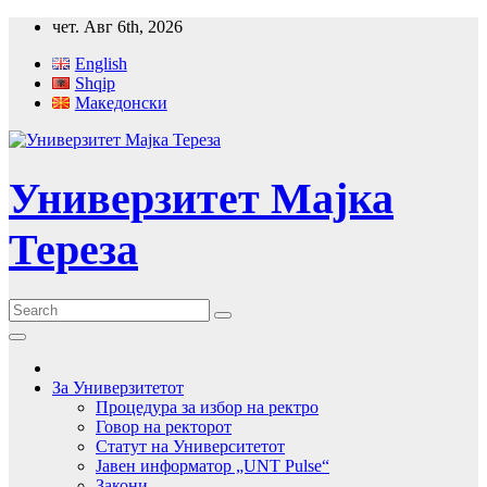
Skip
чет. Авг 6th, 2026
to
English
content
Shqip
Македонски
Универзитет Мајка
Тереза
За Универзитетот
Процедура за избор на ректро
Говор на ректорот
Статут на Университетот
Јавен информатор „UNT Pulse“
Закони