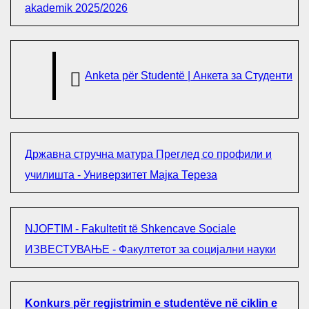
akademik 2025/2026
Anketa për Studentë | Анкета за Студенти
Државна стручна матура Преглед со профили и
училишта - Универзитет Мајка Тереза
NJOFTIM - Fakultetit të Shkencave Sociale
ИЗВЕСТУВАЊЕ - Факултетот за социјални науки
Konkurs për regjistrimin e studentëve në ciklin e