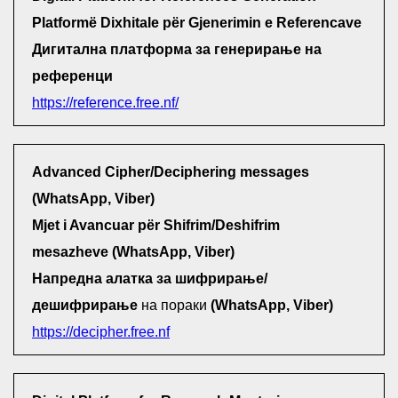
Platformë Dixhitale për Gjenerimin e Referencave
Дигитална платформа за генерирање на
референци
https://reference.free.nf/
Advanced Cipher/Deciphering messages
(WhatsApp, Viber)
Mjet i Avancuar për Shifrim/Deshifrim
mesazheve (WhatsApp, Viber)
Напредна алатка за шифрирање/
дешифрирање
на пораки
(WhatsApp, Viber)
https://decipher.free.nf