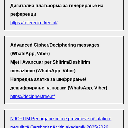
Дигитална платформа за генерирање на
референци
https://reference.free.nf/
Advanced Cipher/Deciphering messages
(WhatsApp, Viber)
Mjet i Avancuar për Shifrim/Deshifrim
mesazheve (WhatsApp, Viber)
Напредна алатка за шифрирање/
дешифрирање
на пораки
(WhatsApp, Viber)
https://decipher.free.nf
NJOFTIM Për organizimin e provimeve në afatin e
rregullt të Qershorit në vitin akademik 2025/2026