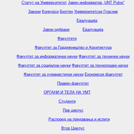
Статут на Университетот
Јавен информатор „UNT Pulse“
Закони
Конкурси
Билтен
Универзитетски Гласник
Евалуација
Јавни одбрани
Евалуација
Факултети
Факултет за Градежништво и Архитектура
Факултет за информатички науки
Факултет за технички науки
Факултет за социјални науки
Факултет за технолошки науки
Факултет за хуманистички науки
Економски факултет
Правен факултет
ОРГАНИ И ТЕЛА НА УМТ
Студенти
Прв циклус
Распоред на предавањa и испити
Втор Циклус