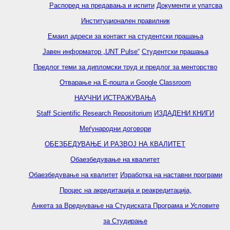
Распоред на предавањa и испити
Документи и упатсва
Институционален правилник
Емаил адреси за контакт на студентски прашања
Јавен информатор „UNT Pulse“
Студентски прашања
Предлог теми за дипломски труд и предлог за менторство
Отварање на Е-пошта и Google Classroom
НАУЧНИ ИСТРАЖУВАЊА
Staff Scientific Research Repositorium
ИЗДАДЕНИ КНИГИ
Меѓународни договори
ОБЕЗБЕДУВАЊЕ И РАЗВОЈ НА КВАЛИТЕТ
Обаезбедување на квалитет
Обаезбедување на квалитет
Изработка на наставни програми
Процес на акредитација и реакредитација,
Анкета за Вреднување на Студиската Програма и Условите
за Студирање