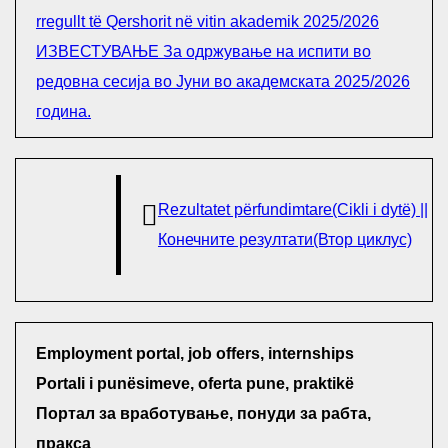
rregullt të Qershorit në vitin akademik 2025/2026
ИЗВЕСТУВАЊЕ За одржување на испити во
редовна сесија во Јуни во академската 2025/2026
година.
Rezultatet përfundimtare(Cikli i dytë) ||
Конечните резултати(Втор циклус)
Employment portal, job offers, internships
Portali i punësimeve, oferta pune, praktikë
Портал за вработување, понуди за рабта,
пракса