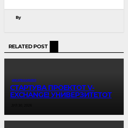
By
RELATED POST
UNCATEGORIZED
СТАРТУВА ПРОЕКТОТ V-
EXCHANGE! УНИВЕРЗИТЕТОТ
„МАЈКА ТЕРЕЗА“ ВО СКОПЈЕ ЈА
ЈУЛ 30, 2026
ПРЕДВОДИ МЕЃУНАРОДНАТА
ИНИЦИЈАТИВА ЗА ДИГИТАЛНО
ОБРАЗОВАНИЕ И ГЛОБАЛНО