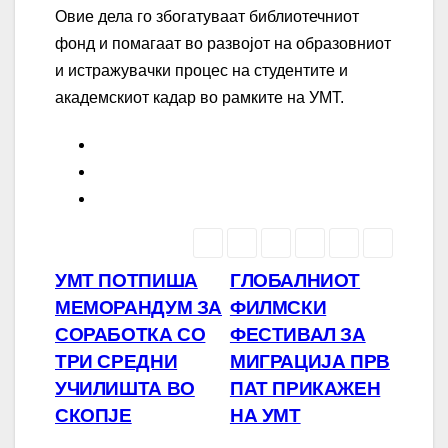
Овие дела го збогатуваат библиотечниот
фонд и помагаат во развојот на образовниот
и истражувачки процес на студентите и
академскиот кадар во рамките на УМТ.
Навигација
УМТ ПОТПИША
ГЛОБАЛНИОТ
МЕМОРАНДУМ ЗА
ФИЛМСКИ
на
СОРАБОТКА СО
ФЕСТИВАЛ ЗА
напис
ТРИ СРЕДНИ
МИГРАЦИЈА ПРВ
УЧИЛИШТА ВО
ПАТ ПРИКАЖЕН
СКОПЈЕ
НА УМТ