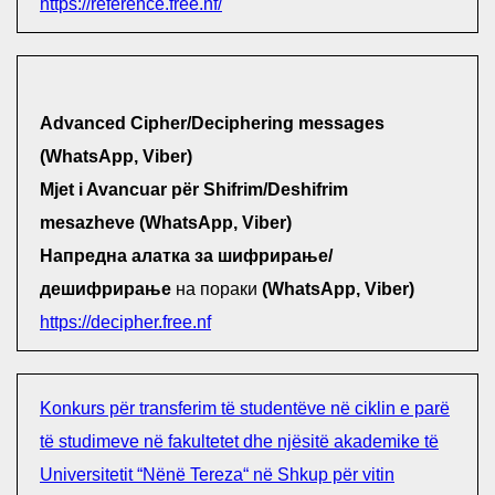
https://reference.free.nf/
Advanced Cipher/Deciphering messages
(WhatsApp, Viber)
Mjet i Avancuar për Shifrim/Deshifrim
mesazheve (WhatsApp, Viber)
Напредна алатка за шифрирање/
дешифрирање
на пораки
(WhatsApp, Viber)
https://decipher.free.nf
Konkurs për transferim të studentëve në ciklin e parë
të studimeve në fakultetet dhe njësitë akademike të
Universitetit “Nënë Tereza“ në Shkup për vitin