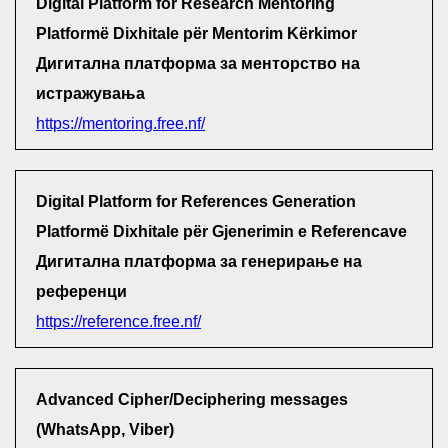
Digital Platform for Research Mentoring
Platformë Dixhitale për Mentorim Kërkimor
Дигитална платформа за менторство на
истражувања
https://mentoring.free.nf/
Digital Platform for References Generation
Platformë Dixhitale për Gjenerimin e Referencave
Дигитална платформа за генерирање на
референци
https://reference.free.nf/
Advanced Cipher/Deciphering messages
(WhatsApp, Viber)