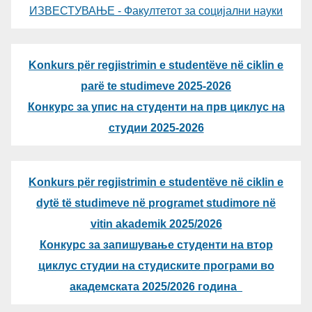
ИЗВЕСТУВАЊЕ - Факултетот за социјални науки
Konkurs për regjistrimin e studentëve në ciklin e
parë te studimeve 2025-2026
Конкурс за упис на студенти на прв циклус на
студии 2025-2026
Konkurs për regjistrimin e studentëve në ciklin e
dytë të studimeve në programet studimore në
vitin akademik 2025/2026
Конкурс за запишување студенти на втор
циклус студии на студиските програми во
академската 2025/2026 година