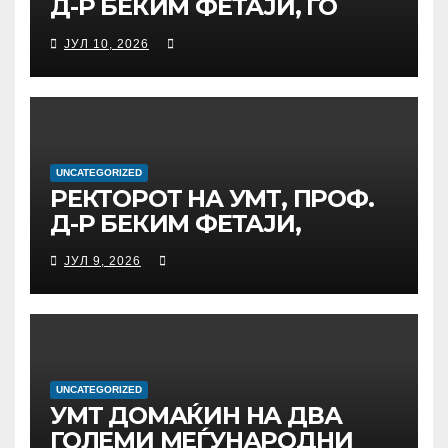
Д-Р БЕКИМ ФЕТАЈИ, ГО
ПРЕЧЕКА НА ОФИЦИЈАЛНА
ЈУЛ 10, 2026
СРЕДБА ГЕНЕРАЛНИОТ
ДИРЕКТОР НА АД МЕПСО,
Д-Р БУРИМ ЛАТИФИ
UNCATEGORIZED
РЕКТОРОТ НА УМТ, ПРОФ.
Д-Р БЕКИМ ФЕТАЈИ,
ОДРЖА РАБОТНА СРЕДБА
ЈУЛ 9, 2026
СО ДИРЕКТОРОТ ОД
УНИВЕРЗИТЕТОТ SUBÜ ОД
ТУРЦИЈА, ВОНР. ПРОФ. Д-Р
АЛИ ЕРДУМАН
UNCATEGORIZED
УMТ ДОМАЌИН НА ДВА
ГОЛЕМИ МЕЃУНАРОДНИ