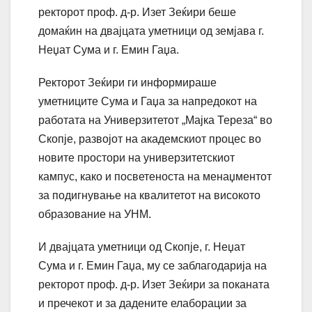
ректорот проф. д-р. Изет Зеќири беше
домаќин на двајцата уметници од земјава г.
Неџат Сума и г. Емин Гаџа.
Ректорот Зеќири ги информираше
уметниците Сума и Гаџа за напредокот на
работата на Универзитетот „Мајка Тереза“ во
Скопје, развојот на академскиот процес во
новите простори на универзитетскиот
кампус, како и посветеноста на менаџментот
за подигнување на квалитетот на високото
образование на УНМ.
И двајцата уметници од Скопје, г. Неџат
Сума и г. Емин Гаџа, му се заблагодарија на
ректорот проф. д-р. Изет Зеќири за поканата
и пречекот и за дадените елаборации за