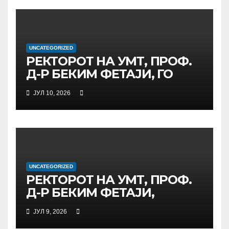
МЕЃУНАРОДНАТА
ИНИЦИЈАТИВА ЗА
ДИГИТАЛНО
ОБРАЗОВАНИЕ И
UNCATEGORIZED
ГЛОБАЛНО ГРАЃАНСТВО
РЕКТОРОТ НА УМТ, ПРОФ.
Д-Р БЕКИМ ФЕТАЈИ, ГО
ПРЕЧЕКА НА ОФИЦИЈАЛНА
ЈУЛ 10, 2026
СРЕДБА ГЕНЕРАЛНИОТ
ДИРЕКТОР НА АД МЕПСО,
Д-Р БУРИМ ЛАТИФИ
UNCATEGORIZED
РЕКТОРОТ НА УМТ, ПРОФ.
Д-Р БЕКИМ ФЕТАЈИ,
ОДРЖА РАБОТНА СРЕДБА
ЈУЛ 9, 2026
СО ДИРЕКТОРОТ ОД