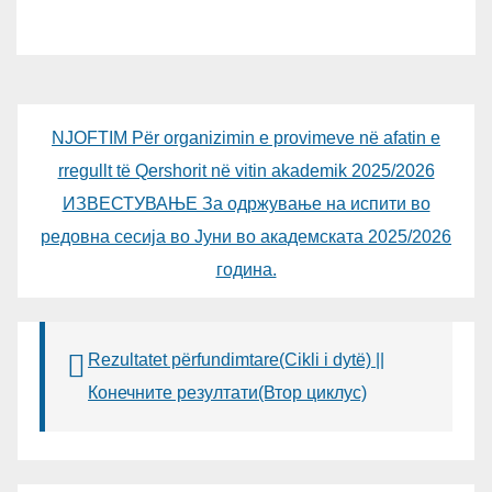
УНИВЕРЗИТЕТОТ SUBÜ ОД
ТУРЦИЈА, ВОНР. ПРОФ. Д-Р
АЛИ ЕРДУМАН
NJOFTIM Për organizimin e provimeve në afatin e
rregullt të Qershorit në vitin akademik 2025/2026
ИЗВЕСТУВАЊЕ За одржување на испити во
редовна сесија во Јуни во академската 2025/2026
година.
Rezultatet përfundimtare(Cikli i dytë) ||
Конечните резултати(Втор циклус)