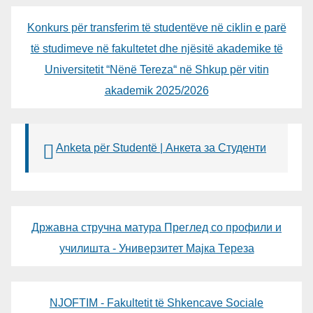
Konkurs për transferim të studentëve në ciklin e parë
të studimeve në fakultetet dhe njësitë akademike të
Universitetit “Nënë Tereza“ në Shkup për vitin
akademik 2025/2026
Anketa për Studentë | Анкета за Студенти
Државна стручна матура Преглед со профили и
училишта - Универзитет Мајка Тереза
NJOFTIM - Fakultetit të Shkencave Sociale