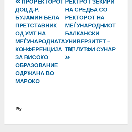
Навигација
ПРОРЕКТОРОТ
РЕКТРОТ ЗЕЌИРИ
ДОЦ Д-Р.
НА СРЕДБА СО
на
БУЈАМИН БЕЛА
РЕКТОРОТ НА
напис
ПРЕТСТАВНИК
МЕЃУНАРОДНИОТ
ОД УМТ НА
БАЛКАНСКИ
МЕЃУНАРОДНАТА
УНИВЕРЗИТЕТ –
КОНФЕРЕНЦИЈА
𝐈𝐁𝐔 ЛУТФИ СУНАР
ЗА ВИСОКО
ОБРАЗОВАНИЕ
ОДРЖАНА ВО
МАРОКО
By