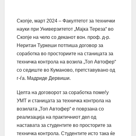
Скопје, март 2024 – Факултетот за технички
науки при Универзитетот „Мајка Тереза“ во
Скопје на чело со деканот вон. проф. д-р.
Неритан Туркеши потпиша договор за
соработка во просториите на станицата за
техничка контрола на возила „Топ Автофер“
со седиште во Куманово, претставувано од
г-ѓа. Мадриде Дервиши.
Целта на договорот за соработка помеѓу
УМТ и станицата за техничка контрола на
возилата „Топ Автофер“ е поврзана со
реализација на практичниот дел од
наставата за студентите во просторите за
техничка контрола. Студентите исто така ќе