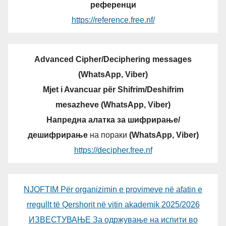
референци
https://reference.free.nf/
Advanced Cipher/Deciphering messages
(WhatsApp, Viber)
Mjet i Avancuar për Shifrim/Deshifrim
mesazheve (WhatsApp, Viber)
Напредна алатка за шифрирање/
дешифрирање
на пораки
(WhatsApp, Viber)
https://decipher.free.nf
NJOFTIM Për organizimin e provimeve në afatin e
rregullt të Qershorit në vitin akademik 2025/2026
ИЗВЕСТУВАЊЕ За одржување на испити во