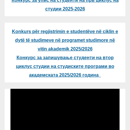
Конкурс за упис на студенти на прв циклус на
студии 2025-2026
Konkurs për regjistrimin e studentëve në ciklin e
dytë të studimeve në programet studimore në
vitin akademik 2025/2026
Конкурс за запишување студенти на втор
циклус студии на студиските програми во
академската 2025/2026 година