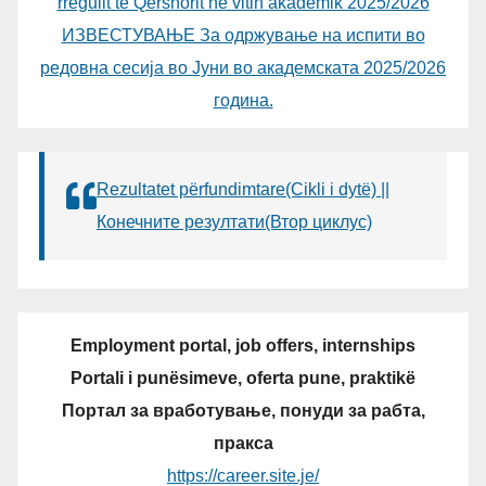
rregullt të Qershorit në vitin akademik 2025/2026
ИЗВЕСТУВАЊЕ За одржување на испити во
редовна сесија во Јуни во академската 2025/2026
година.
Rezultatet përfundimtare(Cikli i dytë) ||
Конечните резултати(Втор циклус)
Employment portal, job offers, internships
Portali i punësimeve, oferta pune, praktikë
Портал за вработување, понуди за рабта,
пракса
https://career.site.je/