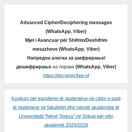
Advanced Cipher/Deciphering messages
(WhatsApp, Viber)
Mjet i Avancuar për Shifrim/Deshifrim
mesazheve (WhatsApp, Viber)
Напредна алатка за шифрирање/
дешифрирање
на пораки
(WhatsApp, Viber)
https://decipher.free.nf
Konkurs për transferim të studentëve në ciklin e parë
të studimeve në fakultetet dhe njësitë akademike të
Universitetit “Nënë Tereza“ në Shkup për vitin
akademik 2025/2026