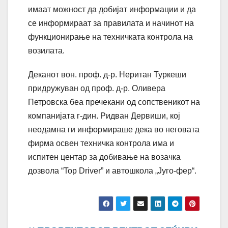
имаат можност да добијат информации и да
се информираат за правилата и начинот на
функционирање на техничката контрола на
возилата.
Деканот вон. проф. д-р. Неритан Туркеши
придружуван од проф. д-р. Оливера
Петровска беа пречекани од сопственикот на
компанијата г-дин. Ридван Дервиши, кој
неодамна ги информираше дека во неговата
фирма освен техничка контрола има и
испитен центар за добивање на возачка
дозвола “Top Driver” и автошкола „Југо-фер“.