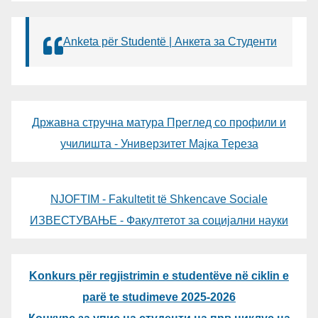
Anketa për Studentë | Анкета за Студенти
Државна стручна матура Преглед со профили и
училишта - Универзитет Мајка Тереза
NJOFTIM - Fakultetit të Shkencave Sociale
ИЗВЕСТУВАЊЕ - Факултетот за социјални науки
Konkurs për regjistrimin e studentëve në ciklin e
parë te studimeve 2025-2026