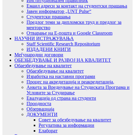
Институционален правилник
Емаил адреси за контакт на студентски прашања
Јавен информатор „UNT Pulse“
Студентски прашања
Предлог теми за дипломски труд и предлог за
менторство
Отварање на Е-пошта и Google Classroom
НАУЧНИ ИСТРАЖУВАЊА
Staff Scientific Research Repositorium
ИЗДАДЕНИ КНИГИ
Меѓународни договори
ОБЕЗБЕДУВАЊЕ И РАЗВОЈ НА КВАЛИТЕТ
Обаезбедување на квалитет
Обаезбедување на квалитет
Изработка на наставни програми
Процес на акредитација и реакредитација,
Анкета за Вреднување на Студиската Програма и
Условите за Студирање
Евалуација од страна на студенти
Проодноста
Обзервациаја
ДОКУМЕНТИ
Совет за обезбедување на квалитет
Регулатива за информации
Елаборат