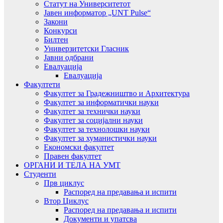
Статут на Университетот
Јавен информатор „UNT Pulse“
Закони
Конкурси
Билтен
Универзитетски Гласник
Јавни одбрани
Евалуација
Евалуација
Факултети
Факултет за Градежништво и Архитектура
Факултет за информатички науки
Факултет за технички науки
Факултет за социјални науки
Факултет за технолошки науки
Факултет за хуманистички науки
Економски факултет
Правен факултет
ОРГАНИ И ТЕЛА НА УМТ
Студенти
Прв циклус
Распоред на предавањa и испити
Втор Циклус
Распоред на предавањa и испити
Документи и упатсва