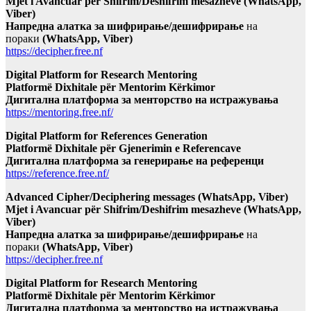
Mjet i Avancuar për Shifrim/Deshifrim mesazheve (WhatsApp,
Viber)
Напредна алатка за шифрирање/дешифрирање
на
пораки
(WhatsApp, Viber)
https://decipher.free.nf
Digital Platform for Research Mentoring
Platformë Dixhitale për Mentorim Kërkimor
Дигитална платформа за менторство на истражувања
https://mentoring.free.nf/
Digital Platform for References Generation
Platformë Dixhitale për Gjenerimin e Referencave
Дигитална платформа за генерирање на референци
https://reference.free.nf/
Advanced Cipher/Deciphering messages (WhatsApp, Viber)
Mjet i Avancuar për Shifrim/Deshifrim mesazheve (WhatsApp,
Viber)
Напредна алатка за шифрирање/дешифрирање
на
пораки
(WhatsApp, Viber)
https://decipher.free.nf
Digital Platform for Research Mentoring
Platformë Dixhitale për Mentorim Kërkimor
Дигитална платформа за менторство на истражувања