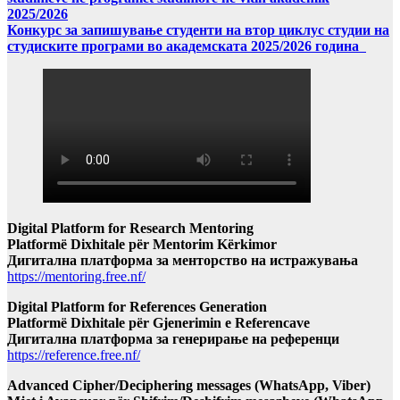
2025/2026
Конкурс за запишување студенти на втор циклус студии на
студиските програми во академската 2025/2026 година
Digital Platform for Research Mentoring
Platformë Dixhitale për Mentorim Kërkimor
Дигитална платформа за менторство на истражувања
https://mentoring.free.nf/
Digital Platform for References Generation
Platformë Dixhitale për Gjenerimin e Referencave
Дигитална платформа за генерирање на референци
https://reference.free.nf/
Advanced Cipher/Deciphering messages (WhatsApp, Viber)