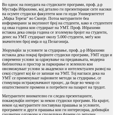
Во однос на понудата на студиските програми, проф. д-р
Мустафа Ибрахими, кој детално ги презентираше сите насоки
на осумте студиски факултети кои ги нуди Универзитетот
„Мајка Тереза“ во Скопје. Потоа матурантите беа
информирани за вкупниот број на студенти, како и студентите
од оваа година кои студираат на УМТ. Проф. Ибрахими
истакна дека секоја година се зголемува бројот на студенти,
денес на УМТ студираат околу 5.000 студенти, меѓу кои
значителен број имја и од Пелагонија.
Зборувајќи за условите за студирање, проф. д-р Ибрахими
истакна дека покрај бројните студиски програми, УМТ нуди и
современи услови за одржување на предавањата, модерна
библиотека и простор за паркирање и зеленило кои
овозможуваат услови за академски и интелектуален развој на
секој студент кој ќе се запише на УМТ. Тој нагласи дека на
УМТ се применуваат најновите методи за студирање, се
стимулира истражувачкиот процес, да биде во чекор со
општествените промени и потребите на пазарот на трудот.
Матурантите внимателно ги следеа презентациите,
покажувајќи интерес за некои студиски програми. На крајот,
некои од матурантите поставуваа прашања за условите,
програмите и други прашања кои ги интересираа, добивајќи
соодветни одговори и споделуваа флаери со детални