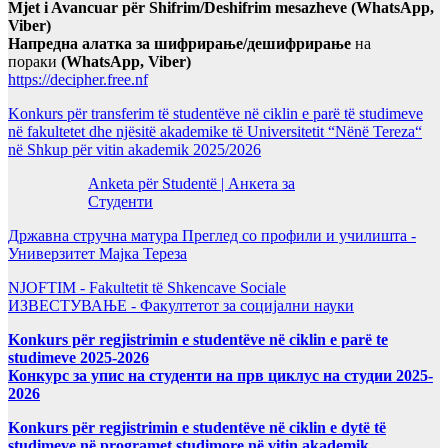
Mjet i Avancuar për Shifrim/Deshifrim mesazheve (WhatsApp,
Viber)
Напредна алатка за шифрирање/дешифрирање
на
пораки
(WhatsApp, Viber)
https://decipher.free.nf
Konkurs për transferim të studentëve në ciklin e parë të studimeve
në fakultetet dhe njësitë akademike të Universitetit “Nënë Tereza“
në Shkup për vitin akademik 2025/2026
Anketa për Studentë | Анкета за
Студенти
Државна стручна матура Преглед со профили и училишта -
Универзитет Мајка Тереза
NJOFTIM - Fakultetit të Shkencave Sociale
ИЗВЕСТУВАЊЕ - Факултетот за социјални науки
Konkurs për regjistrimin e studentëve në ciklin e parë te
studimeve 2025-2026
Конкурс за упис на студенти на прв циклус на студии 2025-
2026
Konkurs për regjistrimin e studentëve në ciklin e dytë të
studimeve në programet studimore në vitin akademik