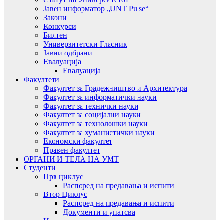
Јавен информатор „UNT Pulse“
Закони
Конкурси
Билтен
Универзитетски Гласник
Јавни одбрани
Евалуација
Евалуација
Факултети
Факултет за Градежништво и Архитектура
Факултет за информатички науки
Факултет за технички науки
Факултет за социјални науки
Факултет за технолошки науки
Факултет за хуманистички науки
Економски факултет
Правен факултет
ОРГАНИ И ТЕЛА НА УМТ
Студенти
Прв циклус
Распоред на предавањa и испити
Втор Циклус
Распоред на предавањa и испити
Документи и упатсва