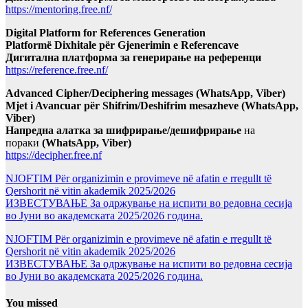
https://mentoring.free.nf/
Digital Platform for References Generation
Platformë Dixhitale për Gjenerimin e Referencave
Дигитална платформа за генерирање на референци
https://reference.free.nf/
Advanced Cipher/Deciphering messages (WhatsApp, Viber)
Mjet i Avancuar për Shifrim/Deshifrim mesazheve (WhatsApp,
Viber)
Напредна алатка за шифрирање/дешифрирање
на
пораки
(WhatsApp, Viber)
https://decipher.free.nf
NJOFTIM Për organizimin e provimeve në afatin e rregullt të
Qershorit në vitin akademik 2025/2026
ИЗВЕСТУВАЊЕ За одржување на испити во редовна сесија
во Јуни во академската 2025/2026 година.
NJOFTIM Për organizimin e provimeve në afatin e rregullt të
Qershorit në vitin akademik 2025/2026
ИЗВЕСТУВАЊЕ За одржување на испити во редовна сесија
во Јуни во академската 2025/2026 година.
You missed