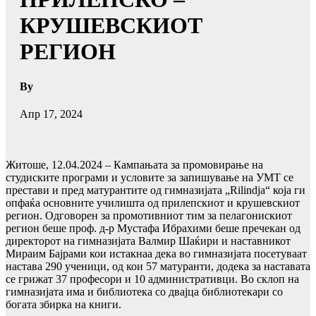
КРУШЕВСКИОТ
РЕГИОН
By
Апр 17, 2024
Житоше, 12.04.2024 – Кампањата за промовирање на
студиските програми и условите за запишување на УМТ се
престави и пред матурантите од гимназијата „Rilindja“ која ги
опфаќа основните училишта од прилепскиот и крушевскиот
регион. Одговорен за промотивниот тим за пелагонискиот
регион беше проф. д-р Мустафа Ибрахими беше пречекан од
директорот на гимназијата Валмир Шаќири и наставникот
Мираим Бајрами кои истакнаа дека во гимназијата посетуваат
настава 290 ученици, од кои 57 матуранти, додека за наставата
се грижат 37 професори и 10 административци. Во склоп на
гимназијата има и библиотека со двајца библиотекари со
богата збирка на книги.