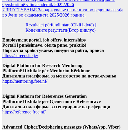
Qershorit në vitin akademik 2025/2026
ИЗВЕСТУВАЊЕ За одржување на испити во редовна сесија
во Јуни во академската 2025/2026 година.
Rezultatet përfundimtare(Cikli i dytë) ||
Конечните резултати(Втор циклус)
Employment portal, job offers, internships
Portali i punësimeve, oferta pune, praktikë
Портал за вработување, понуди за рабта, пракса
https://career.site.je/
Digital Platform for Research Mentoring
Platformë Dixhitale për Mentorim Kërkimor
Дигитална платформа за менторство на истражувања
https://mentoring.free.nf/
Digital Platform for References Generation
Platformë Dixhitale për Gjenerimin e Referencave
Дигитална платформа за генерирање на референци
https://reference.free.nf/
Advanced Cipher/Deciphering messages (WhatsApp, Viber)