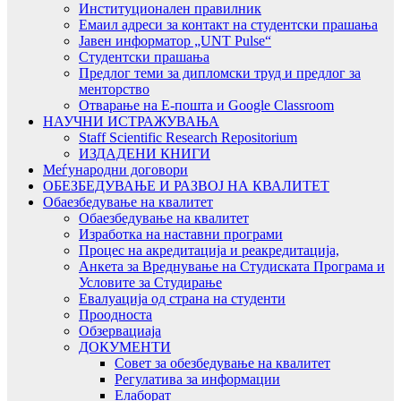
Институционален правилник
Емаил адреси за контакт на студентски прашања
Јавен информатор „UNT Pulse“
Студентски прашања
Предлог теми за дипломски труд и предлог за
менторство
Отварање на Е-пошта и Google Classroom
НАУЧНИ ИСТРАЖУВАЊА
Staff Scientific Research Repositorium
ИЗДАДЕНИ КНИГИ
Меѓународни договори
ОБЕЗБЕДУВАЊЕ И РАЗВОЈ НА КВАЛИТЕТ
Обаезбедување на квалитет
Обаезбедување на квалитет
Изработка на наставни програми
Процес на акредитација и реакредитација,
Анкета за Вреднување на Студиската Програма и
Условите за Студирање
Евалуација од страна на студенти
Проодноста
Обзервациаја
ДОКУМЕНТИ
Совет за обезбедување на квалитет
Регулатива за информации
Елаборат