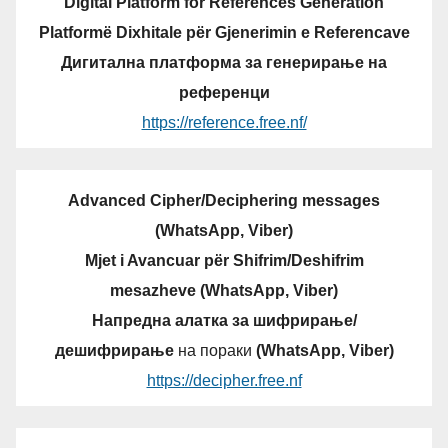
Digital Platform for References Generation
Platformë Dixhitale për Gjenerimin e Referencave
Дигитална платформа за генерирање на
референци
https://reference.free.nf/
Advanced Cipher/Deciphering messages
(WhatsApp, Viber)
Mjet i Avancuar për Shifrim/Deshifrim
mesazheve (WhatsApp, Viber)
Напредна алатка за шифрирање/
дешифрирање
на пораки
(WhatsApp, Viber)
https://decipher.free.nf