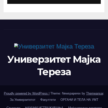
РАБОТНА СРЕДБА СО
РАКОВОДСТВОТО НА TAEG,
INSODE И BEMTUR 2026
Универзитет Мајка
Тереза
Proudly powered by WordPress
|
Theme: Newspaperex by
Themeansar
.
За Универзитетот
Факултети
ОРГАНИ И ТЕЛА НА УМТ
Студенти
НАУЧНИ ИСТРАЖУВАЊА
Меѓународни договори