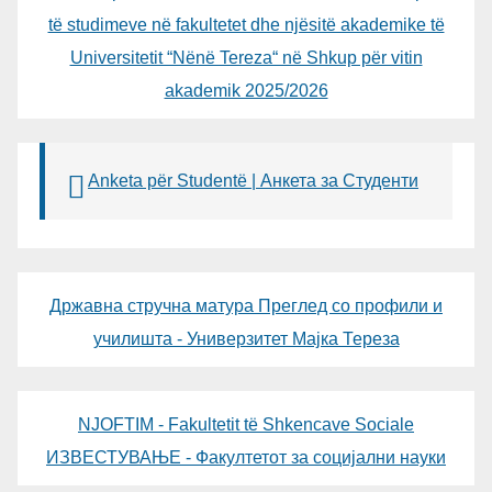
të studimeve në fakultetet dhe njësitë akademike të
Universitetit “Nënë Tereza“ në Shkup për vitin
akademik 2025/2026
Anketa për Studentë | Анкета за Студенти
Државна стручна матура Преглед со профили и
училишта - Универзитет Мајка Тереза
NJOFTIM - Fakultetit të Shkencave Sociale
ИЗВЕСТУВАЊЕ - Факултетот за социјални науки