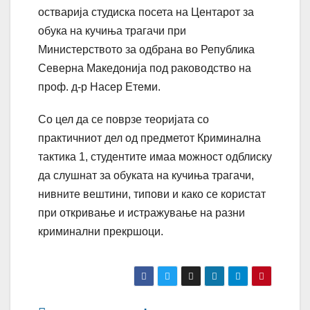
остварија студиска посета на Центарот за
обука на кучиња трагачи при
Министерството за одбрана во Република
Северна Македонија под раководство на
проф. д-р Насер Етеми.
Со цел да се поврзе теоријата со
практичниот дел од предметот Криминална
тактика 1, студентите имаа можност одблиску
да слушнат за обуката на кучиња трагачи,
нивните вештини, типови и како се користат
при откривање и истражување на разни
криминални прекршоци.