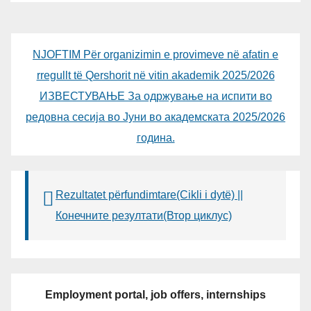
АЛИ ЕРДУМАН
NJOFTIM Për organizimin e provimeve në afatin e
rregullt të Qershorit në vitin akademik 2025/2026
ИЗВЕСТУВАЊЕ За одржување на испити во
редовна сесија во Јуни во академската 2025/2026
година.
Rezultatet përfundimtare(Cikli i dytë) ||
Конечните резултати(Втор циклус)
Employment portal, job offers, internships