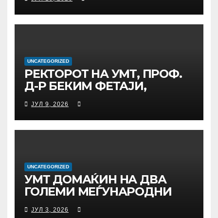
СРЕДБА ГЕНЕРАЛНИОТ
ДИРЕКТОР НА АД МЕПСО,
Д-Р БУРИМ ЛАТИФИ
UNCATEGORIZED
РЕКТОРОТ НА УМТ, ПРОФ.
Д-Р БЕКИМ ФЕТАЈИ,
ОДРЖА РАБОТНА СРЕДБА
ЈУЛ 9, 2026
СО ДИРЕКТОРОТ ОД
УНИВЕРЗИТЕТОТ SUBÜ ОД
ТУРЦИЈА, ВОНР. ПРОФ. Д-Р
АЛИ ЕРДУМАН
UNCATEGORIZED
УMТ ДОМАЌИН НА ДВА
ГОЛЕМИ МЕЃУНАРОДНИ
НАУЧНИ НАСТАНИ –
ЈУЛ 3, 2026
РЕКТОРОТ ФЕТАЈИ ОДРЖА