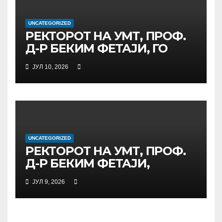
ДИГИТАЛНО
ОБРАЗОВАНИЕ И
UNCATEGORIZED
ГЛОБАЛНО ГРАЃАНСТВО
РЕКТОРОТ НА УМТ, ПРОФ.
Д-Р БЕКИМ ФЕТАЈИ, ГО
ПРЕЧЕКА НА ОФИЦИЈАЛНА
ЈУЛ 10, 2026
СРЕДБА ГЕНЕРАЛНИОТ
ДИРЕКТОР НА АД МЕПСО,
Д-Р БУРИМ ЛАТИФИ
UNCATEGORIZED
РЕКТОРОТ НА УМТ, ПРОФ.
Д-Р БЕКИМ ФЕТАЈИ,
ОДРЖА РАБОТНА СРЕДБА
ЈУЛ 9, 2026
СО ДИРЕКТОРОТ ОД
УНИВЕРЗИТЕТОТ SUBÜ ОД
ТУРЦИЈА, ВОНР. ПРОФ. Д-Р