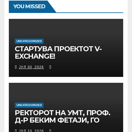
YOU MISSED
UNCATEGORIZED
СТАРТУВА ПРОЕКТОТ V-
EXCHANGE!
УНИВЕРЗИТЕТОТ „МАЈКА
ЈУЛ 30, 2026
ТЕРЕЗА“ ВО СКОПЈЕ ЈА
ПРЕДВОДИ
МЕЃУНАРОДНАТА
ИНИЦИЈАТИВА ЗА
ДИГИТАЛНО
ОБРАЗОВАНИЕ И
UNCATEGORIZED
РЕКТОРОТ НА УМТ, ПРОФ.
ГЛОБАЛНО ГРАЃАНСТВО
Д-Р БЕКИМ ФЕТАЈИ, ГО
ПРЕЧЕКА НА ОФИЦИЈАЛНА
ЈУЛ 10, 2026