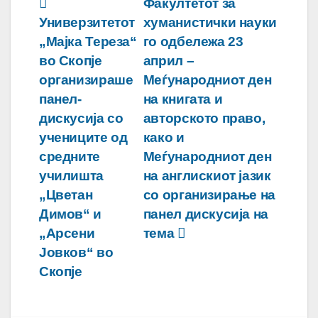
Навигација
Факултетот за
Универзитетот
хуманистички науки
на
„Мајка Тереза“
го одбележа 23
напис
во Скопје
април –
организираше
Меѓународниот ден
панел-
на книгата и
дискусија со
авторското право,
учениците од
како и
средните
Меѓународниот ден
училишта
на англискиот јазик
„Цветан
со организирање на
Димов“ и
панел дискусија на
„Арсени
тема
Јовков“ во
Скопје