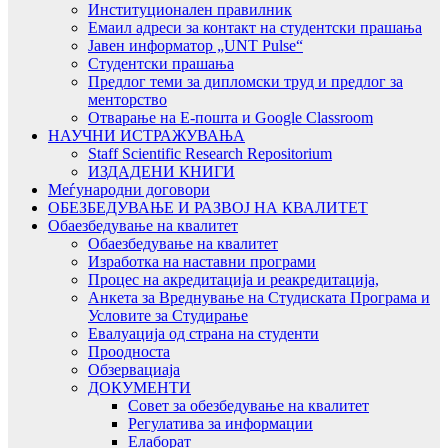
Институционален правилник
Емаил адреси за контакт на студентски прашања
Јавен информатор „UNT Pulse“
Студентски прашања
Предлог теми за дипломски труд и предлог за
менторство
Отварање на Е-пошта и Google Classroom
НАУЧНИ ИСТРАЖУВАЊА
Staff Scientific Research Repositorium
ИЗДАДЕНИ КНИГИ
Меѓународни договори
ОБЕЗБЕДУВАЊЕ И РАЗВОЈ НА КВАЛИТЕТ
Обаезбедување на квалитет
Обаезбедување на квалитет
Изработка на наставни програми
Процес на акредитација и реакредитација,
Анкета за Вреднување на Студиската Програма и
Условите за Студирање
Евалуација од страна на студенти
Проодноста
Обзервациаја
ДОКУМЕНТИ
Совет за обезбедување на квалитет
Регулатива за информации
Елаборат