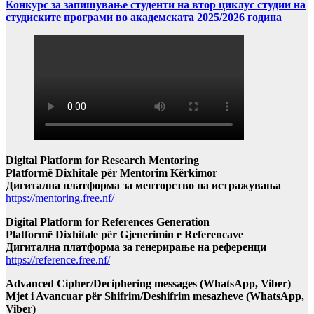
Конкурс за запишување студенти на втор циклус студии на
студиските програми во академската 2025/2026 година
Digital Platform for Research Mentoring
Platformë Dixhitale për Mentorim Kërkimor
Дигитална платформа за менторство на истражувања
https://mentoring.free.nf/
Digital Platform for References Generation
Platformë Dixhitale për Gjenerimin e Referencave
Дигитална платформа за генерирање на референци
https://reference.free.nf/
Advanced Cipher/Deciphering messages (WhatsApp, Viber)
Mjet i Avancuar për Shifrim/Deshifrim mesazheve (WhatsApp,
Viber)