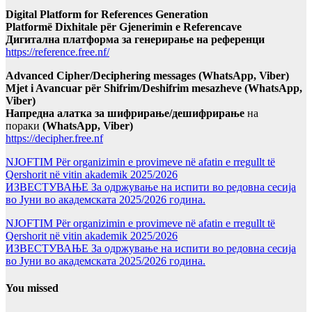
Digital Platform for References Generation
Platformë Dixhitale për Gjenerimin e Referencave
Дигитална платформа за генерирање на референци
https://reference.free.nf/
Advanced Cipher/Deciphering messages (WhatsApp, Viber)
Mjet i Avancuar për Shifrim/Deshifrim mesazheve (WhatsApp,
Viber)
Напредна алатка за шифрирање/дешифрирање
на
пораки
(WhatsApp, Viber)
https://decipher.free.nf
NJOFTIM Për organizimin e provimeve në afatin e rregullt të
Qershorit në vitin akademik 2025/2026
ИЗВЕСТУВАЊЕ За одржување на испити во редовна сесија
во Јуни во академската 2025/2026 година.
NJOFTIM Për organizimin e provimeve në afatin e rregullt të
Qershorit në vitin akademik 2025/2026
ИЗВЕСТУВАЊЕ За одржување на испити во редовна сесија
во Јуни во академската 2025/2026 година.
You missed