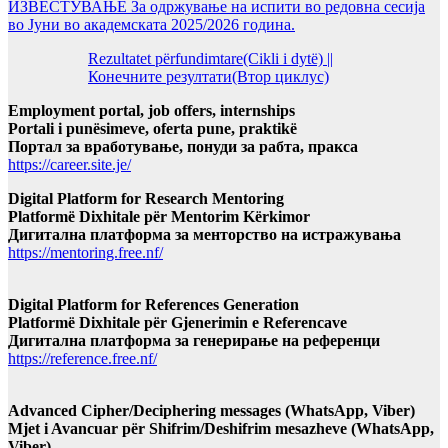
ИЗВЕСТУВАЊЕ За одржување на испити во редовна сесија
во Јуни во академската 2025/2026 година.
Rezultatet përfundimtare(Cikli i dytë) ||
Конечните резултати(Втор циклус)
Employment portal, job offers, internships
Portali i punësimeve, oferta pune, praktikë
Портал за вработување, понуди за рабта, пракса
https://career.site.je/
Digital Platform for Research Mentoring
Platformë Dixhitale për Mentorim Kërkimor
Дигитална платформа за менторство на истражувања
https://mentoring.free.nf/
Digital Platform for References Generation
Platformë Dixhitale për Gjenerimin e Referencave
Дигитална платформа за генерирање на референци
https://reference.free.nf/
Advanced Cipher/Deciphering messages (WhatsApp, Viber)
Mjet i Avancuar për Shifrim/Deshifrim mesazheve (WhatsApp,
Viber)