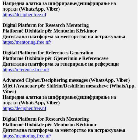
Напредна алатка за шифрирање/дешифрирање
на
пораки
(WhatsApp, Viber)
https://decipher.free.nf
Digital Platform for Research Mentoring
Platformë Dixhitale për Mentorim Kërkimor
Дигитална платформа за менторство на истражувања
https://mentoring.free.nf/
Digital Platform for References Generation
Platformë Dixhitale për Gjenerimin e Referencave
Дигитална платформа за генерирање на референци
https://reference.free.nf/
Advanced Cipher/Deciphering messages (WhatsApp, Viber)
Mjet i Avancuar për Shifrim/Deshifrim mesazheve (WhatsApp,
Viber)
Напредна алатка за шифрирање/дешифрирање
на
пораки
(WhatsApp, Viber)
https://decipher.free.nf
Digital Platform for Research Mentoring
Platformë Dixhitale për Mentorim Kërkimor
Дигитална платформа за менторство на истражувања
https://mentoring.free.nf/