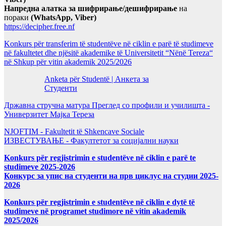
Напредна алатка за шифрирање/дешифрирање
на
пораки
(WhatsApp, Viber)
https://decipher.free.nf
Konkurs për transferim të studentëve në ciklin e parë të studimeve
në fakultetet dhe njësitë akademike të Universitetit “Nënë Tereza“
në Shkup për vitin akademik 2025/2026
Anketa për Studentë | Анкета за
Студенти
Државна стручна матура Преглед со профили и училишта -
Универзитет Мајка Тереза
NJOFTIM - Fakultetit të Shkencave Sociale
ИЗВЕСТУВАЊЕ - Факултетот за социјални науки
Konkurs për regjistrimin e studentëve në ciklin e parë te
studimeve 2025-2026
Конкурс за упис на студенти на прв циклус на студии 2025-
2026
Konkurs për regjistrimin e studentëve në ciklin e dytë të
studimeve në programet studimore në vitin akademik
2025/2026