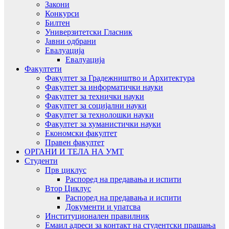
Закони
Конкурси
Билтен
Универзитетски Гласник
Јавни одбрани
Евалуација
Евалуација
Факултети
Факултет за Градежништво и Архитектура
Факултет за информатички науки
Факултет за технички науки
Факултет за социјални науки
Факултет за технолошки науки
Факултет за хуманистички науки
Економски факултет
Правен факултет
ОРГАНИ И ТЕЛА НА УМТ
Студенти
Прв циклус
Распоред на предавањa и испити
Втор Циклус
Распоред на предавањa и испити
Документи и упатсва
Институционален правилник
Емаил адреси за контакт на студентски прашања