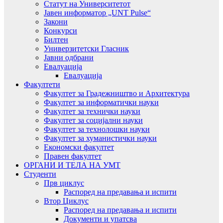
Статут на Университетот
Јавен информатор „UNT Pulse“
Закони
Конкурси
Билтен
Универзитетски Гласник
Јавни одбрани
Евалуација
Евалуација
Факултети
Факултет за Градежништво и Архитектура
Факултет за информатички науки
Факултет за технички науки
Факултет за социјални науки
Факултет за технолошки науки
Факултет за хуманистички науки
Економски факултет
Правен факултет
ОРГАНИ И ТЕЛА НА УМТ
Студенти
Прв циклус
Распоред на предавањa и испити
Втор Циклус
Распоред на предавањa и испити
Документи и упатсва