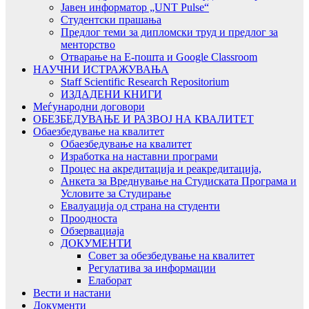
Јавен информатор „UNT Pulse“
Студентски прашања
Предлог теми за дипломски труд и предлог за
менторство
Отварање на Е-пошта и Google Classroom
НАУЧНИ ИСТРАЖУВАЊА
Staff Scientific Research Repositorium
ИЗДАДЕНИ КНИГИ
Меѓународни договори
ОБЕЗБЕДУВАЊЕ И РАЗВОЈ НА КВАЛИТЕТ
Обаезбедување на квалитет
Обаезбедување на квалитет
Изработка на наставни програми
Процес на акредитација и реакредитација,
Анкета за Вреднување на Студиската Програма и
Условите за Студирање
Евалуација од страна на студенти
Проодноста
Обзервациаја
ДОКУМЕНТИ
Совет за обезбедување на квалитет
Регулатива за информации
Елаборат
Вести и настани
Документи