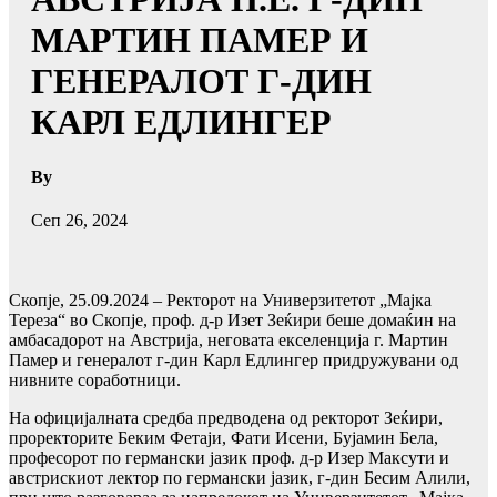
МАРТИН ПАМЕР И
ГЕНЕРАЛОТ Г-ДИН
КАРЛ ЕДЛИНГЕР
By
Сеп 26, 2024
Скопје, 25.09.2024 – Ректорот на Универзитетот „Мајка
Тереза“ во Скопје, проф. д-р Изет Зеќири беше домаќин на
амбасадорот на Австрија, неговата екселенција г. Мартин
Памер и генералот г-дин Карл Едлингер придружувани од
нивните соработници.
На официјалната средба предводена од ректорот Зеќири,
проректорите Беким Фетаји, Фати Исени, Бујамин Бела,
професорот по германски јазик проф. д-р Изер Максути и
австрискиот лектор по германски јазик, г-дин Бесим Алили,