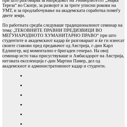
при што разговараа за напредокот на Универзитетот „Мајка
Тереза“ во Скопје, за развојот и за трите уписни рокови на
УМТ, и за продлабочување на академската соработка помеѓу
двете земји.
По работната средба следуваше традиционалниот семинар на
тема: „ТЕКОВНИТЕ ПРАВНИ ПРЕДИЗВИЦИ ВО
МЕЃУНАРОДНОТО ХУМАНИТАРНО ПРАВО“ при што
студентите и академскиот кадар ќе разговараат и ќе ги изнесат
своите ставови пред предавачот од Австрија, г-дин Карл
Едлингер, кој моментално е бригаден генерал. На овој
семинар исто така присуствуваше и Амбасадорот на Австрија,
неговата екселенција г-дин Мартин Памер, дел од
академскиот и административниот кадар и студенти.