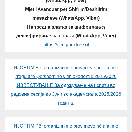
(WhatsApp, Viber)
Mjet i Avancuar për Shifrim/Deshifrim
mesazheve (WhatsApp, Viber)
Напредна алатка за шифрирање/
дешифрирање
на пораки
(WhatsApp, Viber)
https://decipher.free.nf
NJOFTIM Për organizimin e provimeve në afatin e
rregullt të Qershorit në vitin akademik 2025/2026
ИЗВЕСТУВАЊЕ За одржување на испити во
редовна сесија во Јуни во академската 2025/2026
година.
NJOFTIM Për organizimin e provimeve në afatin e