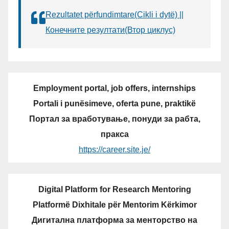
Rezultatet përfundimtare(Cikli i dytë) ||
Конечните резултати(Втор циклус)
Employment portal, job offers, internships
Portali i punësimeve, oferta pune, praktikë
Портал за вработување, понуди за рабта,
пракса
https://career.site.je/
Digital Platform for Research Mentoring
Platformë Dixhitale për Mentorim Kërkimor
Дигитална платформа за менторство на