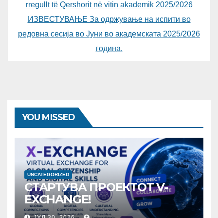
rregullt të Qershorit në vitin akademik 2025/2026
ИЗВЕСТУВАЊЕ За одржување на испити во
редовна сесија во Јуни во академската 2025/2026
година.
YOU MISSED
UNCATEGORIZED
СТАРТУВА ПРОЕКТОТ V-
EXCHANGE!
УНИВЕРЗИТЕТОТ „МАЈКА
ЈУЛ 30, 2026