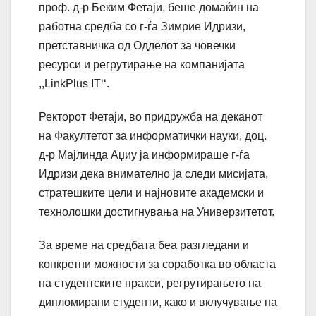
проф. д-р Беким Фетаји, беше домаќин на
работна средба со г-ѓа Зимрие Идризи,
претставничка од Одделот за човечки
ресурси и регрутирање на компанијата
,,LinkPlus IT‘‘.
Ректорот Фетаји, во придружба на деканот
на Факултетот за информатички науки, доц.
д-р Мајлинда Аџиу ја информираше г-ѓа
Идризи дека внимателно ја следи мисијата,
стратешките цели и најновите академски и
технолошки достигнувања на Универзитетот.
За време на средбата беа разгледани и
конкретни можности за соработка во областа
на студентските пракси, регрутирањето на
дипломирани студенти, како и вклучување на