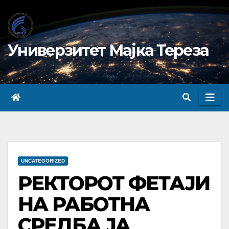
Skip
to
content
Универзитет Мајка Тереза
UNCATEGORIZED
РЕКТОРОТ ФЕТАЈИ
НА РАБОТНА
СРЕДБА ЈА