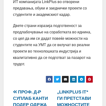
ИТ компанијата LinkPlus во отворени
предавања, обуки и заеднички проекти со
студентите и академскиот кадар.
Двете страни изразија подготвеност за
продлабочување на соработката во иднина,
со цел да им се дадат повеќе можности на
студентите на УМТ да се вклучат во реални
проекти во технолошката индустрија и
квалитативно да се подготват за пазарот на
трудот.
Навигација
ПРОФ. Д-Р
,,LINKPLUS IT‘‘
СУПЛАБ КАНТИ
ГИ ПРЕТСТАВИ
на
ПОДЕР ОДРЖА
МОЖНОСТИТЕ