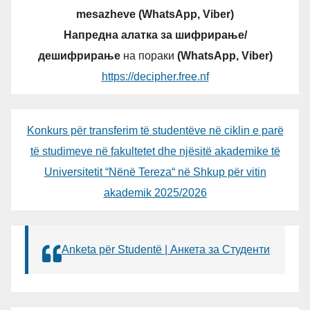
mesazheve (WhatsApp, Viber)
Напредна алатка за шифрирање/
дешифрирање
на пораки
(WhatsApp, Viber)
https://decipher.free.nf
Konkurs për transferim të studentëve në ciklin e parë
të studimeve në fakultetet dhe njësitë akademike të
Universitetit “Nënë Tereza“ në Shkup për vitin
akademik 2025/2026
Anketa për Studentë | Анкета за Студенти