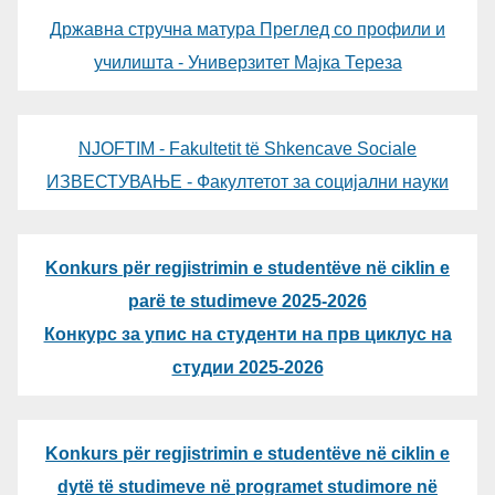
Државна стручна матура Преглед со профили и
училишта - Универзитет Мајка Тереза
NJOFTIM - Fakultetit të Shkencave Sociale
ИЗВЕСТУВАЊЕ - Факултетот за социјални науки
Konkurs për regjistrimin e studentëve në ciklin e
parë te studimeve 2025-2026
Конкурс за упис на студенти на прв циклус на
студии 2025-2026
Konkurs për regjistrimin e studentëve në ciklin e
dytë të studimeve në programet studimore në