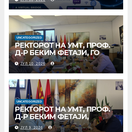
ТЕРЕЗА“ ВО СКОПЈЕ ЈА
ПРЕДВОДИ
МЕЃУНАРОДНАТА
ИНИЦИЈАТИВА ЗА
ДИГИТАЛНО
ОБРАЗОВАНИЕ И
UNCATEGORIZED
РЕКТОРОТ НА УМТ, ПРОФ.
ГЛОБАЛНО ГРАЃАНСТВО
Д-Р БЕКИМ ФЕТАЈИ, ГО
ПРЕЧЕКА НА ОФИЦИЈАЛНА
ЈУЛ 10, 2026
СРЕДБА ГЕНЕРАЛНИОТ
ДИРЕКТОР НА АД МЕПСО,
Д-Р БУРИМ ЛАТИФИ
UNCATEGORIZED
РЕКТОРОТ НА УМТ, ПРОФ.
Д-Р БЕКИМ ФЕТАЈИ,
ОДРЖА РАБОТНА СРЕДБА
ЈУЛ 9, 2026
СО ДИРЕКТОРОТ ОД