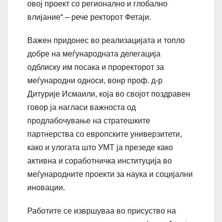
овој проект со регионално и глобално
влијание“ – рече ректорот Фетаји.
Важен придонес во реализацијата и топло
добре на меѓународната делегација
одблиску им посака и проректорот за
меѓународни односи, вонр проф. д-р
Дитурије Исмаили, која во својот поздравен
говор ја нагласи важноста од
продлабочување на стратешките
партнерства со европските универзитети,
како и улогата што УМТ ја презеде како
активна и соработничка институција во
меѓународните проекти за наука и социјални
иновации.
Работите се извршуваа во присуство на