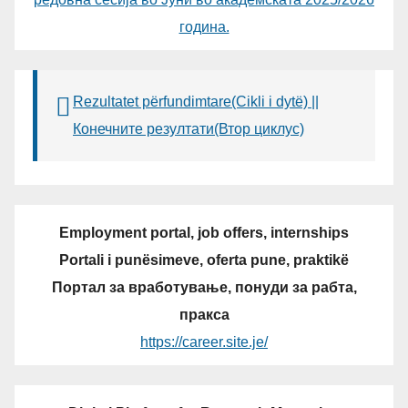
година.
Rezultatet përfundimtare(Cikli i dytë) ||
Конечните резултати(Втор циклус)
Employment portal, job offers, internships
Portali i punësimeve, oferta pune, praktikë
Портал за вработување, понуди за рабта,
пракса
https://career.site.je/