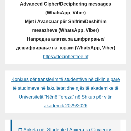
Advanced Cipher/Deciphering messages
(WhatsApp, Viber)
Mjet i Avancuar për Shifrim/Deshifrim
mesazheve (WhatsApp, Viber)
Напредна алатка за шифрирање/
дешифрирање
на пораки
(WhatsApp, Viber)
https://decipher.free.nf
Konkurs për transferim të studentëve në ciklin e parë
të studimeve në fakultetet dhe njësitë akademike të
Universitetit “Nënë Tereza“ në Shkup për vitin
akademik 2025/2026
Anketa për Studentë | Анкета за Студенти