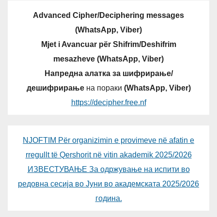
Advanced Cipher/Deciphering messages
(WhatsApp, Viber)
Mjet i Avancuar për Shifrim/Deshifrim
mesazheve (WhatsApp, Viber)
Напредна алатка за шифрирање/
дешифрирање
на пораки
(WhatsApp, Viber)
https://decipher.free.nf
NJOFTIM Për organizimin e provimeve në afatin e
rregullt të Qershorit në vitin akademik 2025/2026
ИЗВЕСТУВАЊЕ За одржување на испити во
редовна сесија во Јуни во академската 2025/2026
година.