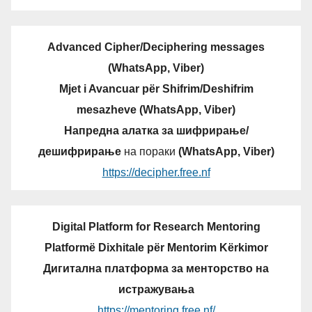
Advanced Cipher/Deciphering messages
(WhatsApp, Viber)
Mjet i Avancuar për Shifrim/Deshifrim
mesazheve (WhatsApp, Viber)
Напредна алатка за шифрирање/
дешифрирање
на пораки
(WhatsApp, Viber)
https://decipher.free.nf
Digital Platform for Research Mentoring
Platformë Dixhitale për Mentorim Kërkimor
Дигитална платформа за менторство на
истражувања
https://mentoring.free.nf/