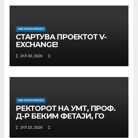
UNCATEGORIZED
СТАРТУВА ПРОЕКТОТ V-
EXCHANGE!
УНИВЕРЗИТЕТОТ „МАЈКА
ЈУЛ 30, 2026
ТЕРЕЗА“ ВО СКОПЈЕ ЈА
ПРЕДВОДИ
МЕЃУНАРОДНАТА
ИНИЦИЈАТИВА ЗА
ДИГИТАЛНО
ОБРАЗОВАНИЕ И
UNCATEGORIZED
ГЛОБАЛНО ГРАЃАНСТВО
РЕКТОРОТ НА УМТ, ПРОФ.
Д-Р БЕКИМ ФЕТАЈИ, ГО
ПРЕЧЕКА НА ОФИЦИЈАЛНА
ЈУЛ 10, 2026
СРЕДБА ГЕНЕРАЛНИОТ