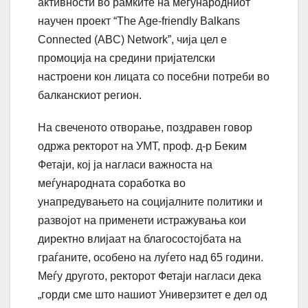
активности во рамките на меѓународниот
научен проект “The Age-friendly Balkans
Connected (ABC) Network”, чија цел е
промоција на средини пријателски
настроени кон лицата со посебни потреби во
балканскиот регион.
На свеченото отворање, поздравен говор
одржа ректорот на УМТ, проф. д-р Беким
Фетаји, кој ја нагласи важноста на
меѓународната соработка во
унапредувањето на социјалните политики и
развојот на применети истражувања кои
директно влијаат на благосостојбата на
граѓаните, особено на луѓето над 65 години.
Меѓу другото, ректорот Фетаји нагласи дека
„горди сме што нашиот Универзитет е дел од