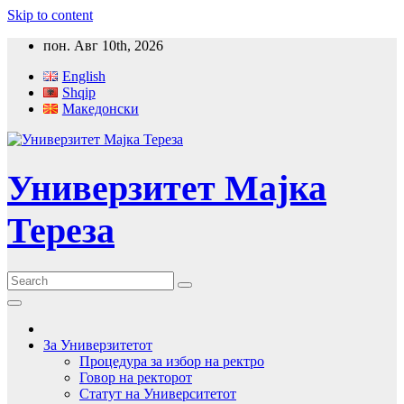
Skip to content
пон. Авг 10th, 2026
English
Shqip
Македонски
Универзитет Мајка
Тереза
За Универзитетот
Процедура за избор на ректро
Говор на ректорот
Статут на Университетот