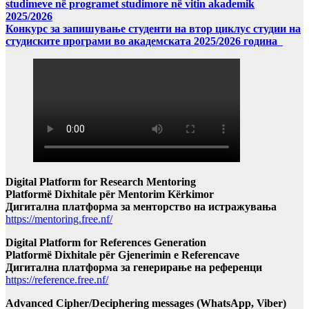
studimeve në programet studimore në vitin akademik
2025/2026
Конкурс за запишување студенти на втор циклус студии на
студиските програми во академската 2025/2026 година
Digital Platform for Research Mentoring
Platformë Dixhitale për Mentorim Kërkimor
Дигитална платформа за менторство на истражувања
https://mentoring.free.nf/
Digital Platform for References Generation
Platformë Dixhitale për Gjenerimin e Referencave
Дигитална платформа за генерирање на референци
https://reference.free.nf/
Advanced Cipher/Deciphering messages (WhatsApp, Viber)