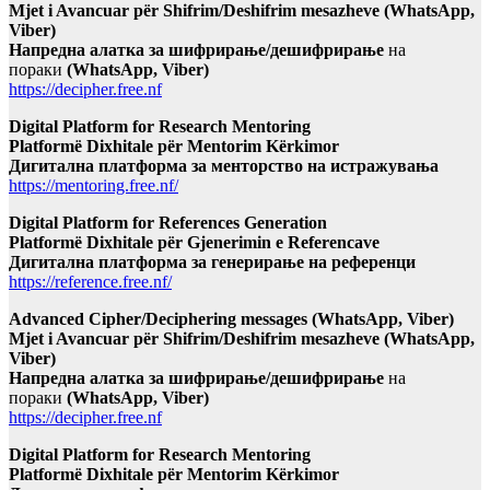
Mjet i Avancuar për Shifrim/Deshifrim mesazheve (WhatsApp,
Viber)
Напредна алатка за шифрирање/дешифрирање
на
пораки
(WhatsApp, Viber)
https://decipher.free.nf
Digital Platform for Research Mentoring
Platformë Dixhitale për Mentorim Kërkimor
Дигитална платформа за менторство на истражувања
https://mentoring.free.nf/
Digital Platform for References Generation
Platformë Dixhitale për Gjenerimin e Referencave
Дигитална платформа за генерирање на референци
https://reference.free.nf/
Advanced Cipher/Deciphering messages (WhatsApp, Viber)
Mjet i Avancuar për Shifrim/Deshifrim mesazheve (WhatsApp,
Viber)
Напредна алатка за шифрирање/дешифрирање
на
пораки
(WhatsApp, Viber)
https://decipher.free.nf
Digital Platform for Research Mentoring
Platformë Dixhitale për Mentorim Kërkimor