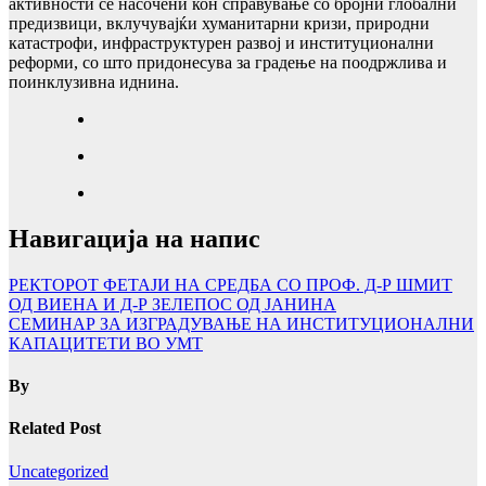
активности се насочени кон справување со бројни глобални
предизвици, вклучувајќи хуманитарни кризи, природни
катастрофи, инфраструктурен развој и институционални
реформи, со што придонесува за градење на поодржлива и
поинклузивна иднина.
Навигација на напис
РЕКТОРОТ ФЕТАЈИ НА СРЕДБА СО ПРОФ. Д-Р ШМИТ
ОД ВИЕНА И Д-Р ЗЕЛЕПОС ОД ЈАНИНА
СЕМИНАР ЗА ИЗГРАДУВАЊЕ НА ИНСТИТУЦИОНАЛНИ
КАПАЦИТЕТИ ВО УMТ
By
Related Post
Uncategorized