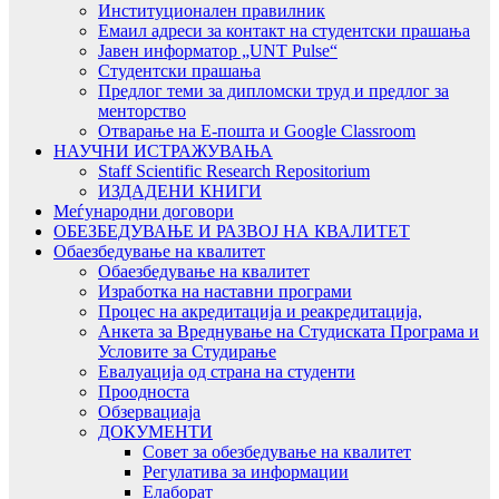
Институционален правилник
Емаил адреси за контакт на студентски прашања
Јавен информатор „UNT Pulse“
Студентски прашања
Предлог теми за дипломски труд и предлог за
менторство
Отварање на Е-пошта и Google Classroom
НАУЧНИ ИСТРАЖУВАЊА
Staff Scientific Research Repositorium
ИЗДАДЕНИ КНИГИ
Меѓународни договори
ОБЕЗБЕДУВАЊЕ И РАЗВОЈ НА КВАЛИТЕТ
Обаезбедување на квалитет
Обаезбедување на квалитет
Изработка на наставни програми
Процес на акредитација и реакредитација,
Анкета за Вреднување на Студиската Програма и
Условите за Студирање
Евалуација од страна на студенти
Проодноста
Обзервациаја
ДОКУМЕНТИ
Совет за обезбедување на квалитет
Регулатива за информации
Елаборат