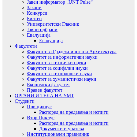
Јавен информатор „UNT Pulse“
Закони
Конкурси
Билтен
Универзитетски Гласник
Јавни одбрани
Евалуација
Евалуација
Факултети
Факултет за Градежништво и Архитектура
Факултет за информатички науки
Факултет за технички науки
Факултет за социјални науки
Факултет за технолошки науки
Факултет за хуманистички науки
Економски факултет
Правен факултет
ОРГАНИ И ТЕЛА НА УМТ
Студенти
Прв циклус
Распоред на предавањa и испити
Втор Циклус
Распоред на предавањa и испити
Документи и упатсва
Институционален правилник