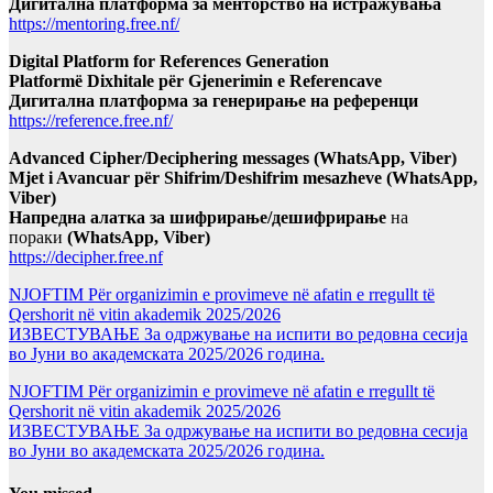
Дигитална платформа за менторство на истражувања
https://mentoring.free.nf/
Digital Platform for References Generation
Platformë Dixhitale për Gjenerimin e Referencave
Дигитална платформа за генерирање на референци
https://reference.free.nf/
Advanced Cipher/Deciphering messages (WhatsApp, Viber)
Mjet i Avancuar për Shifrim/Deshifrim mesazheve (WhatsApp,
Viber)
Напредна алатка за шифрирање/дешифрирање
на
пораки
(WhatsApp, Viber)
https://decipher.free.nf
NJOFTIM Për organizimin e provimeve në afatin e rregullt të
Qershorit në vitin akademik 2025/2026
ИЗВЕСТУВАЊЕ За одржување на испити во редовна сесија
во Јуни во академската 2025/2026 година.
NJOFTIM Për organizimin e provimeve në afatin e rregullt të
Qershorit në vitin akademik 2025/2026
ИЗВЕСТУВАЊЕ За одржување на испити во редовна сесија
во Јуни во академската 2025/2026 година.