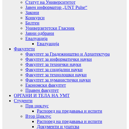
Статут на Университетот
Јавен информатор „UNT Pulse“
Закони
Конкурси
Билтен
Универзитетски Гласник
Јавни одбрани
Евалуација
Евалуација
Факултети
Факултет за Градежништво и Архитектура
Факултет за информатички науки
Факултет за технички науки
Факултет за социјални науки
Факултет за технолошки науки
Факултет за хуманистички науки
Економски факултет
Правен факултет
ОРГАНИ И ТЕЛА НА УМТ
Студенти
Прв циклус
Распоред на предавањa и испити
Втор Циклус
Распоред на предавањa и испити
Документи и упатсва