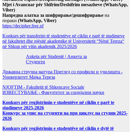
Mjet i Avancuar për Shifrim/Deshifrim mesazheve (WhatsApp,
Viber)
Напредна алатка за шифрирање/дешифрирање
на
пораки
(WhatsApp, Viber)
https://decipher.free.nf
Konkurs për transferim të studentëve në ciklin e parë të studimeve
në fakultetet dhe njësitë akademike të Universitetit “Nënë Tereza“
në Shkup për vitin akademik 2025/2026
Anketa për Studentë | Анкета за
Студенти
Државна стручна матура Преглед со профили и училишта -
Универзитет Мајка Тереза
NJOFTIM - Fakultetit të Shkencave Sociale
ИЗВЕСТУВАЊЕ - Факултетот за социјални науки
Konkurs për regjistrimin e studentëve në ciklin e parë te
studimeve 2025-2026
Конкурс за упис на студенти на прв циклус на студии 2025-
2026
Konkurs për regjistrimin e studentëve në ciklin e dytë të