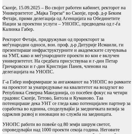
Скопје, 15.09.2025 – Во својот работен кабинет, ректорот на
Универзитетот „Мајка Тереза“ во Скопје, проф. д-р Беким
Фетаји, прими делегација од Агенцијата на Обединетите
Нации за проектни услуги – УНОПС, предводена од г-ѓа
Калинка Габер.
Ректорот Фетаји, придружуван од проректорот за
меѓународни односи, вон. проф. д-р Дитурије Исмаили, ги
презентираше инфраструктурните и академските случувања
на УМТ, како и меѓународните проекти во кои е вклучен
универзитетот. На средбата присуствуваа и г-дин Петар
Грнчаровски и г-дин Кристијан Панев, членови на
делегацијата на УНОПС.
Г-а Габер информираше за ангажманот на УНОПС во рамките
на проектот за унапредување на квалитетот на воздухот во
Република Северна Македонија, со посебен фокус на четири
градови: Скопје, Тетово, Битола и Куманово. Таа
потенцираше дека УНТ се гледа како потенцијален партнер за
соработка во иднина, споделувајќи ја заедничката визија за
одржлив развој и иновации во служба на заедницата.
УНОПС работи во повеќе од 80 земји ширум светот,
спроведувајќи над 1000 проекти секоја година. Неговите