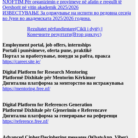
NJOFTIM Për organizimin e provimeve në afatin e rregullt të
Qershorit në vitin akademik 2025/2026
ИЗВЕСТУВАЊЕ За одржување на испити во редовна сесија
во Јуни во академската 2025/2026 година.
Rezultatet përfundimtare(Cikli i dytë) ||
Конечните резултати(Втор циклус)
Employment portal, job offers, internships
Portali i punësimeve, oferta pune, praktikë
Портал за вработување, понуди за рабта, пракса
https://career.site.je/
Digital Platform for Research Mentoring
Platformë Dixhitale për Mentorim Kërkimor
Дигитална платформа за менторство на истражувања
https://mentoring.free.nf/
Digital Platform for References Generation
Platformë Dixhitale për Gjenerimin e Referencave
Дигитална платформа за генерирање на референци
https://reference.free.nf/
Advanced Cipher/Deciphering messages (WhatsApp, Viber)