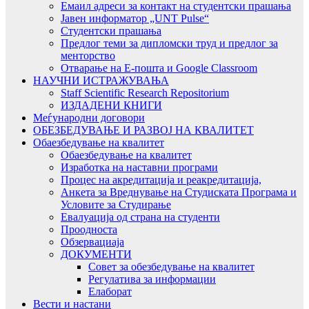
Емаил адреси за контакт на студентски прашања
Јавен информатор „UNT Pulse“
Студентски прашања
Предлог теми за дипломски труд и предлог за
менторство
Отварање на Е-пошта и Google Classroom
НАУЧНИ ИСТРАЖУВАЊА
Staff Scientific Research Repositorium
ИЗДАДЕНИ КНИГИ
Меѓународни договори
ОБЕЗБЕДУВАЊЕ И РАЗВОЈ НА КВАЛИТЕТ
Обаезбедување на квалитет
Обаезбедување на квалитет
Изработка на наставни програми
Процес на акредитација и реакредитација,
Анкета за Вреднување на Студиската Програма и
Условите за Студирање
Евалуација од страна на студенти
Проодноста
Обзервациаја
ДОКУМЕНТИ
Совет за обезбедување на квалитет
Регулатива за информации
Елаборат
Вести и настани