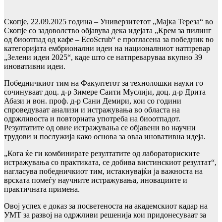
Скопје, 22.09.2025 година – Универзитетот „Мајка Тереза“ во
Скопје со задоволство објавува дека идејата „Крем за пилинг
од биоотпад од кафе – EcoScrub“ е прогласена за победник во
категоријата ембрионални идеи на националниот натпревар
„Зелени идеи 2025“, каде што се натпреваруваа вкупно 39
иновативни идеи.
Победничкиот тим на Факултетот за технолошки науки го
сочинуваат доц. д-р Зимере Саити Муслији, доц. д-р Дрита
Абази и вон. проф. д-р Сани Демири, кои со години
спроведуваат анализи и истражувања во областа на
одржливоста и повторната употреба на биоотпадот.
Резултатите од овие истражувања се објавени во научни
трудови и послужија како основа за оваа иновативна идеја.
„Кога ќе ги комбинирате резултатите од лабораториските
истражувања со практиката, се добива вистинскиот резултат“,
нагласува победничкиот тим, истакнувајќи ја важноста на
врската помеѓу научните истражувања, иновациите и
практичната примена.
Овој успех е доказ за посветеноста на академскиот кадар на
УМТ за развој на одржливи решенија кои придонесуваат за