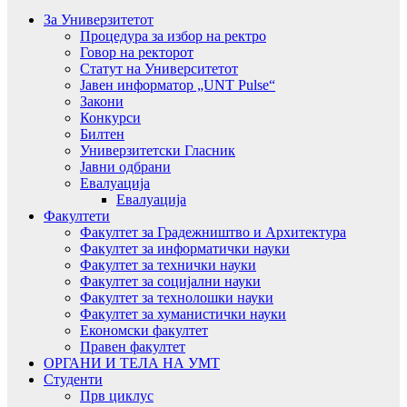
За Универзитетот
Процедура за избор на ректро
Говор на ректорот
Статут на Университетот
Јавен информатор „UNT Pulse“
Закони
Конкурси
Билтен
Универзитетски Гласник
Јавни одбрани
Евалуација
Евалуација
Факултети
Факултет за Градежништво и Архитектура
Факултет за информатички науки
Факултет за технички науки
Факултет за социјални науки
Факултет за технолошки науки
Факултет за хуманистички науки
Економски факултет
Правен факултет
ОРГАНИ И ТЕЛА НА УМТ
Студенти
Прв циклус