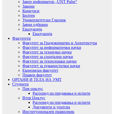
Јавен информатор „UNT Pulse“
Закони
Конкурси
Билтен
Универзитетски Гласник
Јавни одбрани
Евалуација
Евалуација
Факултети
Факултет за Градежништво и Архитектура
Факултет за информатички науки
Факултет за технички науки
Факултет за социјални науки
Факултет за технолошки науки
Факултет за хуманистички науки
Економски факултет
Правен факултет
ОРГАНИ И ТЕЛА НА УМТ
Студенти
Прв циклус
Распоред на предавањa и испити
Втор Циклус
Распоред на предавањa и испити
Документи и упатсва
Институционален правилник