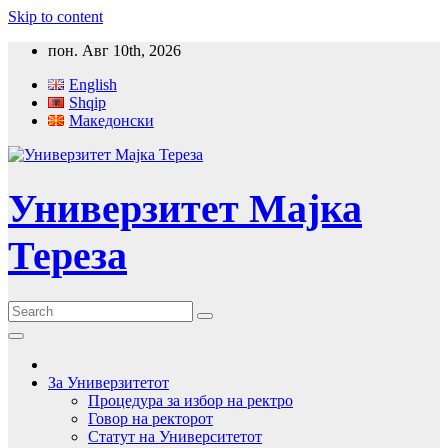
Skip to content
пон. Авг 10th, 2026
English
Shqip
Македонски
Универзитет Мајка
Тереза
За Универзитетот
Процедура за избор на ректро
Говор на ректорот
Статут на Университетот