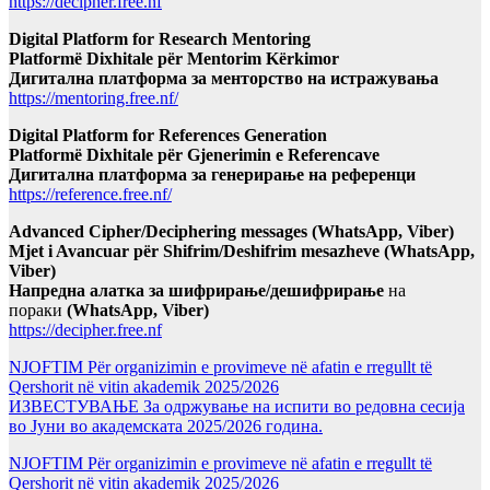
https://decipher.free.nf
Digital Platform for Research Mentoring
Platformë Dixhitale për Mentorim Kërkimor
Дигитална платформа за менторство на истражувања
https://mentoring.free.nf/
Digital Platform for References Generation
Platformë Dixhitale për Gjenerimin e Referencave
Дигитална платформа за генерирање на референци
https://reference.free.nf/
Advanced Cipher/Deciphering messages (WhatsApp, Viber)
Mjet i Avancuar për Shifrim/Deshifrim mesazheve (WhatsApp,
Viber)
Напредна алатка за шифрирање/дешифрирање
на
пораки
(WhatsApp, Viber)
https://decipher.free.nf
NJOFTIM Për organizimin e provimeve në afatin e rregullt të
Qershorit në vitin akademik 2025/2026
ИЗВЕСТУВАЊЕ За одржување на испити во редовна сесија
во Јуни во академската 2025/2026 година.
NJOFTIM Për organizimin e provimeve në afatin e rregullt të
Qershorit në vitin akademik 2025/2026