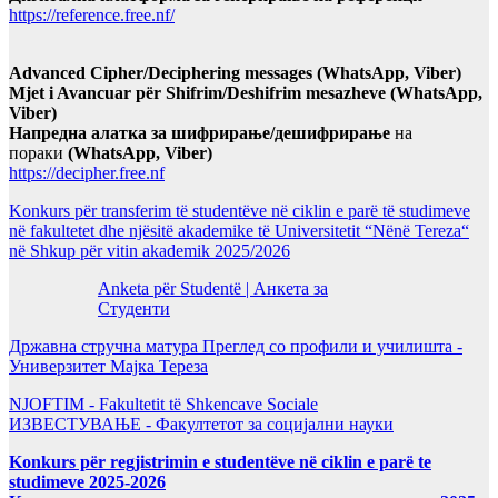
https://reference.free.nf/
Advanced Cipher/Deciphering messages (WhatsApp, Viber)
Mjet i Avancuar për Shifrim/Deshifrim mesazheve (WhatsApp,
Viber)
Напредна алатка за шифрирање/дешифрирање
на
пораки
(WhatsApp, Viber)
https://decipher.free.nf
Konkurs për transferim të studentëve në ciklin e parë të studimeve
në fakultetet dhe njësitë akademike të Universitetit “Nënë Tereza“
në Shkup për vitin akademik 2025/2026
Anketa për Studentë | Анкета за
Студенти
Државна стручна матура Преглед со профили и училишта -
Универзитет Мајка Тереза
NJOFTIM - Fakultetit të Shkencave Sociale
ИЗВЕСТУВАЊЕ - Факултетот за социјални науки
Konkurs për regjistrimin e studentëve në ciklin e parë te
studimeve 2025-2026