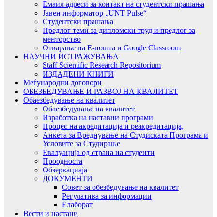
Емаил адреси за контакт на студентски прашања
Јавен информатор „UNT Pulse“
Студентски прашања
Предлог теми за дипломски труд и предлог за
менторство
Отварање на Е-пошта и Google Classroom
НАУЧНИ ИСТРАЖУВАЊА
Staff Scientific Research Repositorium
ИЗДАДЕНИ КНИГИ
Меѓународни договори
ОБЕЗБЕДУВАЊЕ И РАЗВОЈ НА КВАЛИТЕТ
Обаезбедување на квалитет
Обаезбедување на квалитет
Изработка на наставни програми
Процес на акредитација и реакредитација,
Анкета за Вреднување на Студиската Програма и
Условите за Студирање
Евалуација од страна на студенти
Проодноста
Обзервациаја
ДОКУМЕНТИ
Совет за обезбедување на квалитет
Регулатива за информации
Елаборат
Вести и настани