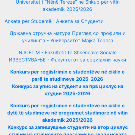
Universitetit “Nënë Tereza“ në Shkup për vitin
akademik 2025/2026
Anketa për Studentë | Анкета за Студенти
Државна стручна матура Преглед со профили и
училишта - Универзитет Мајка Тереза
NJOFTIM - Fakultetit të Shkencave Sociale
ИЗВЕСТУВАЊЕ - Факултетот за социјални науки
Konkurs për regjistrimin e studentëve në ciklin e
parë te studimeve 2025-2026
Конкурс за упис на студенти на прв циклус на
студии 2025-2026
Konkurs për regjistrimin e studentëve në ciklin e
dytë të studimeve në programet studimore në vitin
akademik 2025/2026
Конкурс за запишување студенти на втор циклус
студии на студиските програми во академската