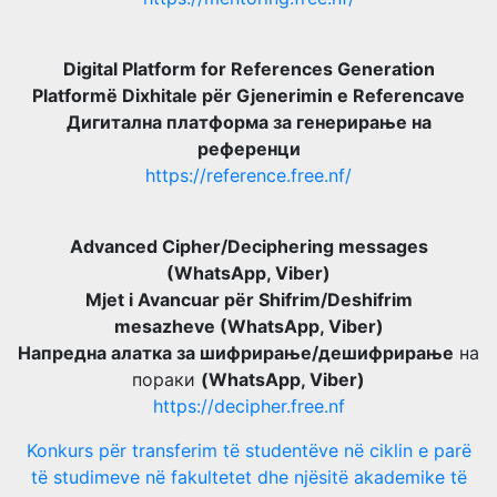
Digital Platform for References Generation
Platformë Dixhitale për Gjenerimin e Referencave
Дигитална платформа за генерирање на
референци
https://reference.free.nf/
Advanced Cipher/Deciphering messages
(WhatsApp, Viber)
Mjet i Avancuar për Shifrim/Deshifrim
mesazheve (WhatsApp, Viber)
Напредна алатка за шифрирање/дешифрирање
на
пораки
(WhatsApp, Viber)
https://decipher.free.nf
Konkurs për transferim të studentëve në ciklin e parë
të studimeve në fakultetet dhe njësitë akademike të