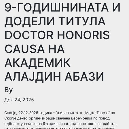
9-ГОДИШНИНАТА И
ДОДЕЛИ ТИТУЛА
DOCTOR HONORIS
CAUSA НА
АКАДЕМИК
АЛАЈДИН АБАЗИ
By
Дек 24, 2025
Скопје, 22.12.2025 година – Универзитетот „Мајка Тереза“ во
Скопје денес организираше свечена церемонија по повод
одбележувањето на 9-годишнината од почетокот со работа,