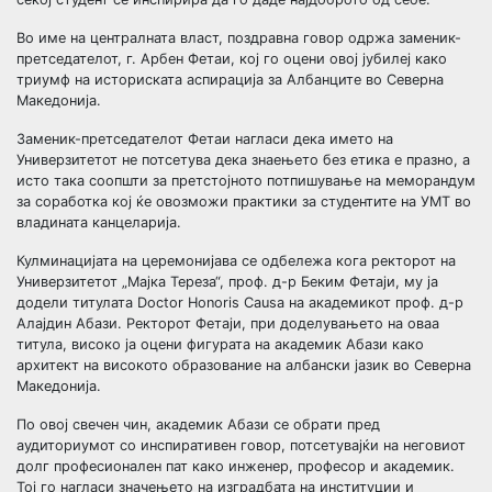
Во име на централната власт, поздравна говор одржа заменик-
претседателот, г. Арбен Фетаи, кој го оцени овој јубилеј како
триумф на историската аспирација за Албанците во Северна
Македонија.
Заменик-претседателот Фетаи нагласи дека името на
Универзитетот не потсетува дека знаењето без етика е празно, а
исто така соопшти за претстојното потпишување на меморандум
за соработка кој ќе овозможи практики за студентите на УМТ во
владината канцеларија.
Кулминацијата на церемонијава се одбележа кога ректорот на
Универзитетот „Мајка Тереза“, проф. д-р Беким Фетаји, му ја
додели титулата Doctor Honoris Causa на академикот проф. д-р
Алајдин Абази. Ректорот Фетаји, при доделувањето на оваа
титула, високо ја оцени фигурата на академик Абази како
архитект на високото образование на албански јазик во Северна
Македонија.
По овој свечен чин, академик Абази се обрати пред
аудиториумот со инспиративен говор, потсетувајќи на неговиот
долг професионален пат како инженер, професор и академик.
Тој го нагласи значењето на изградбата на институции и