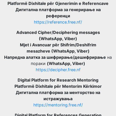
Platformë Dixhitale për Gjenerimin e Referencave
Дигитална платформа за генерирање на
референци
https://reference.free.nf/
Advanced Cipher/Deciphering messages
(WhatsApp, Viber)
Mjet i Avancuar për Shifrim/Deshifrim
mesazheve (WhatsApp, Viber)
Напредна алатка за шифрирање/дешифрирање
на
пораки
(WhatsApp, Viber)
https://decipher.free.nf
Digital Platform for Research Mentoring
Platformë Dixhitale për Mentorim Kërkimor
Дигитална платформа за менторство на
истражувања
https://mentoring.free.nf/
Digital Platform for References Generation