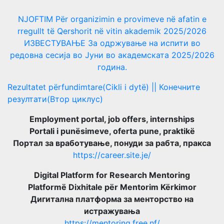
NJOFTIM Për organizimin e provimeve në afatin e
rregullt të Qershorit në vitin akademik 2025/2026
ИЗВЕСТУВАЊЕ За одржување на испити во
редовна сесија во Јуни во академската 2025/2026
година.
Rezultatet përfundimtare(Cikli i dytë) || Конечните
резултати(Втор циклус)
Employment portal, job offers, internships
Portali i punësimeve, oferta pune, praktikë
Портал за вработување, понуди за рабта, пракса
https://career.site.je/
Digital Platform for Research Mentoring
Platformë Dixhitale për Mentorim Kërkimor
Дигитална платформа за менторство на
истражувања
https://mentoring.free.nf/