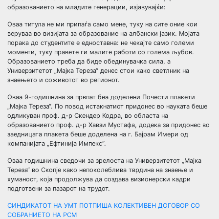
образованието на младите генерации, изјавувајќи:
Оваа титула не ми припаѓа само мене, туку на сите оние кои
веруваа во визијата за образование на албански јазик. Мојата
порака до студентите е едноставна: не чекајте само големи
моменти, туку правете ги малите работи со голема љубов.
Образованието треба да биде обединувачка сила, а
Универзитетот „Мајка Тереза“ денес стои како светлник на
знаењето и соживотот во регионот.
Оваа 9-годишнина за првпат беа доделени Почести плакети
„Мајка Тереза“. По повод истакнатиот придонес во науката беше
одликуван проф. д-р Скендер Кодра, во областа на
образованието проф. д-р Хавзи Мустафа, додека за придонес во
заедницата плакета беше доделена на г. Бајрам Имери од
компанијата „Ефтинија Импекс“.
Оваа годишнина сведочи за зрелоста на Универзитетот „Мајка
Тереза“ во Скопје како непоколеблива тврдина на знаење и
хуманост, која продолжува да создава визионерски кадри
подготвени за пазарот на трудот.
Навигација
СИНДИКАТОТ НА УМТ ПОТПИША КОЛЕКТИВЕН ДОГОВОР СО
СОБРАНИЕТО НА РСМ