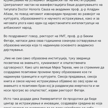
крунисување на успешниот академски пат на институцијава.
Централниот настан на манифестацијата беше доделувањето на
титулата Doctor Honoris Causa на академик проф. д-р Алајдин
Абази, по повод неговиот извонреден придонес во развојот на
културата, образованието и научното истражување, како и за
неговата улога како еден од најистакнатите интелектуалци на
албанскиот народ.
Во поздравниот говор, ректорот на УМТ, проф. д-р Беким
Фетаји, нагласи дека оваа годишнина означува остварување на
образовна мисија која го надминува основното академско
дејствување.
„Ние не сме само образовна институција, туку заедница
посветена на знаењето, хуманизмот и општествената
одговорност. Како што велеше Мајка Тереза, ние се стремиме да
создадеме позитивни промени преку образование кое ги
надминува границите и културите. Секоја предавање, секоја
книга и секое научно истражување објавено во овој храм на
знаењето е позитивен бран кој ја раздвижува инертноста и ни
носи прогрес во општество“, изјави ректорот Фетаји.
Исто така додаде дека Универзитетот ќе продолжи да биде
центар за истражување и иновации, создавајќи средина во која
секој студент се инспирира да го даде најдоброто од себе.