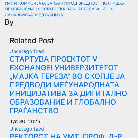
на
УMТ И КОМИСИЈАТА ЗА ХАРТИИ ОД ВРЕДНОСТ ПОТПИШАА
МЕМОРАНДУМ ЗА СОРАБОТКА ЗА УНАПРЕДУВАЊЕ НА
напис
ФИНАНСИСКАТА ЕДУКАЦИЈА
By
Related Post
Uncategorized
СТАРТУВА ПРОЕКТОТ V-
EXCHANGE! УНИВЕРЗИТЕТОТ
„МАЈКА ТЕРЕЗА“ ВО СКОПЈЕ ЈА
ПРЕДВОДИ МЕЃУНАРОДНАТА
ИНИЦИЈАТИВА ЗА ДИГИТАЛНО
ОБРАЗОВАНИЕ И ГЛОБАЛНО
ГРАЃАНСТВО
Јул 30, 2026
Uncategorized
РЕКТОРОТ НА УМТ, ПРОФ. Д-Р