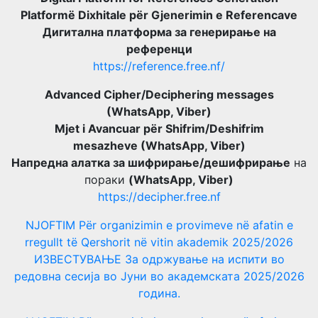
Platformë Dixhitale për Gjenerimin e Referencave
Дигитална платформа за генерирање на
референци
https://reference.free.nf/
Advanced Cipher/Deciphering messages
(WhatsApp, Viber)
Mjet i Avancuar për Shifrim/Deshifrim
mesazheve (WhatsApp, Viber)
Напредна алатка за шифрирање/дешифрирање
на
пораки
(WhatsApp, Viber)
https://decipher.free.nf
NJOFTIM Për organizimin e provimeve në afatin e
rregullt të Qershorit në vitin akademik 2025/2026
ИЗВЕСТУВАЊЕ За одржување на испити во
редовна сесија во Јуни во академската 2025/2026
година.