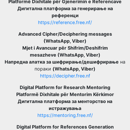
Platformë Dixhitale për Gjenerimin e Referencave
Дигитална платформа за генерирање на
референци
https://reference.free.nf/
Advanced Cipher/Deciphering messages
(WhatsApp, Viber)
Mjet i Avancuar për Shifrim/Deshifrim
mesazheve (WhatsApp, Viber)
Напредна алатка за шифрирање/дешифрирање
на
пораки
(WhatsApp, Viber)
https://decipher.free.nf
Digital Platform for Research Mentoring
Platformë Dixhitale për Mentorim Kërkimor
Дигитална платформа за менторство на
истражувања
https://mentoring.free.nf/
Digital Platform for References Generation