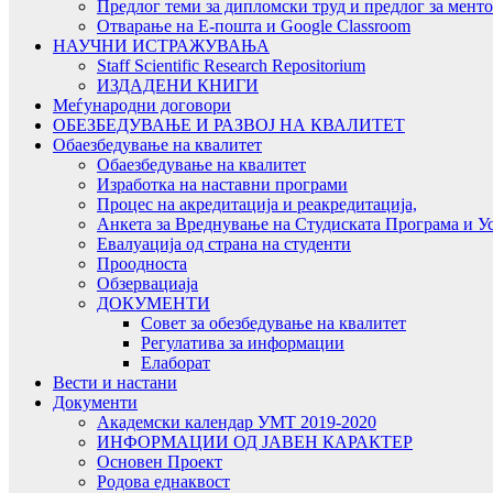
Предлог теми за дипломски труд и предлог за мент
Отварање на Е-пошта и Google Classroom
НАУЧНИ ИСТРАЖУВАЊА
Staff Scientific Research Repositorium
ИЗДАДЕНИ КНИГИ
Меѓународни договори
ОБЕЗБЕДУВАЊЕ И РАЗВОЈ НА КВАЛИТЕТ
Обаезбедување на квалитет
Обаезбедување на квалитет
Изработка на наставни програми
Процес на акредитација и реакредитација,
Анкета за Вреднување на Студиската Програма и У
Евалуација од страна на студенти
Проодноста
Обзервациаја
ДОКУМЕНТИ
Совет за обезбедување на квалитет
Регулатива за информации
Елаборат
Вести и настани
Документи
Академски календар УМТ 2019-2020
ИНФОРМАЦИИ ОД ЈАВЕН КАРАКТЕР
Основен Проект
Родова еднаквост