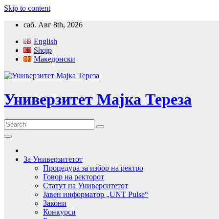
Skip to content
саб. Авг 8th, 2026
English
Shqip
Македонски
Универзитет Мајка Тереза
За Универзитетот
Процедура за избор на ректро
Говор на ректорот
Статут на Университетот
Јавен информатор „UNT Pulse“
Закони
Конкурси