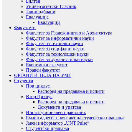
Билтен
Универзитетски Гласник
Јавни одбрани
Евалуација
Евалуација
Факултети
Факултет за Градежништво и Архитектура
Факултет за информатички науки
Факултет за технички науки
Факултет за социјални науки
Факултет за технолошки науки
Факултет за хуманистички науки
Економски факултет
Правен факултет
ОРГАНИ И ТЕЛА НА УМТ
Студенти
Прв циклус
Распоред на предавањa и испити
Втор Циклус
Распоред на предавањa и испити
Документи и упатсва
Институционален правилник
Емаил адреси за контакт на студентски прашања
Јавен информатор „UNT Pulse“
Студентски прашања