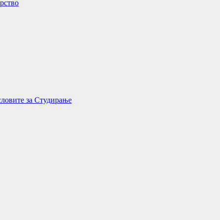
орство
словите за Студирање