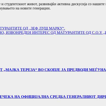
 и студентскиот живот, развивајќи активна дискусија со нашите
чувањето на новите генерации.
УРАНТИТЕ ОД „ЗЕФ ЛУШ МАРКУ“.
, ИЗВОНРЕДЕН ИНТЕРЕС ОД МАТУРАНТИТЕ ОД С.О.У. 
Т „МАЈКА ТЕРЕЗА“ ВО СКОПЈЕ ЈА ПРЕДВОДИ МЕЃУН
 ПРЕЧЕКА НА ОФИЦИЈАЛНА СРЕДБА ГЕНЕРАЛНИОТ ДИР