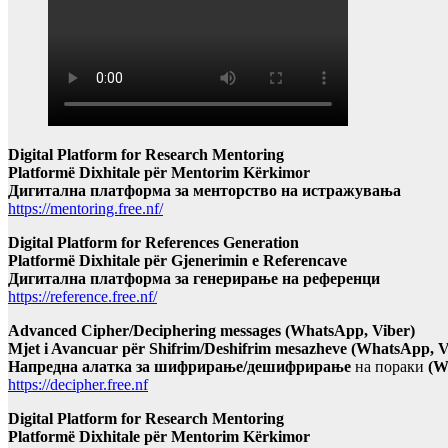
Digital Platform for Research Mentoring
Platformë Dixhitale për Mentorim Kërkimor
Дигитална платформа за менторство на истражувања
https://mentoring.free.nf/
Digital Platform for References Generation
Platformë Dixhitale për Gjenerimin e Referencave
Дигитална платформа за генерирање на референци
https://reference.free.nf/
Advanced Cipher/Deciphering messages (WhatsApp, Viber)
Mjet i Avancuar për Shifrim/Deshifrim mesazheve (WhatsApp, V
Напредна алатка за шифрирање/дешифрирање
на пораки
(W
https://decipher.free.nf
Digital Platform for Research Mentoring
Platformë Dixhitale për Mentorim Kërkimor