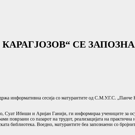
 КАРАГЈОЗОВ“ СЕ ЗАПОЗН
одржа информативна сесија со матурантите од С.М.У.Г.С. „Панче 
, Суат Ибиши и Аријан Ганији, ги информираа учениците за осу
рами поврзани со пазарот на трудот, реализацијата на практична
ката библиотека. Воедно, матурантите беа запознаени со бројни