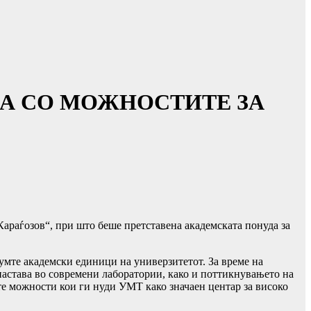
АА СО МОЖНОСТИТЕ ЗА
Караѓозов“, при што беше претставена академската понуда за
мте академски единици на универзитетот. За време на
 настава во современи лаборатории, како и поттикнувањето на
те можности кои ги нуди УМТ како значаен центар за високо