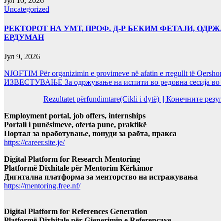
Јул 10, 2026
Uncategorized
РЕКТОРОТ НА УМТ, ПРОФ. Д-Р БЕКИМ ФЕТАЈИ, ОДРЖ
ЕРДУМАН
Јул 9, 2026
NJOFTIM Për organizimin e provimeve në afatin e rregullt të Qersho
ИЗВЕСТУВАЊЕ За одржување на испити во редовна сесија во Ј
Rezultatet përfundimtare(Cikli i dytë) || Конечните ре
Employment portal, job offers, internships
Portali i punësimeve, oferta pune, praktikë
Портал за вработување, понуди за рабта, пракса
https://career.site.je/
Digital Platform for Research Mentoring
Platformë Dixhitale për Mentorim Kërkimor
Дигитална платформа за менторство на истражувања
https://mentoring.free.nf/
Digital Platform for References Generation
Platformë Dixhitale për Gjenerimin e Referencave