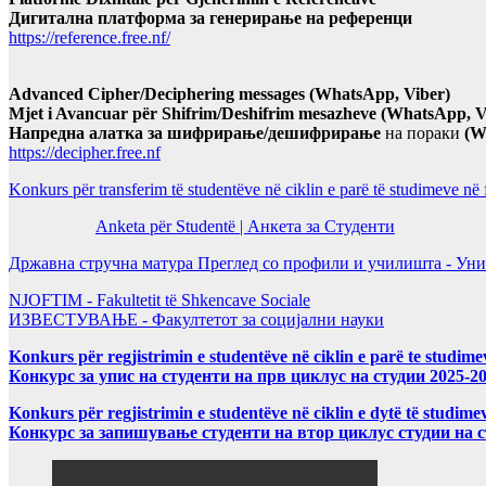
Дигитална платформа за генерирање на референци
https://reference.free.nf/
Advanced Cipher/Deciphering messages (WhatsApp, Viber)
Mjet i Avancuar për Shifrim/Deshifrim mesazheve (WhatsApp, V
Напредна алатка за шифрирање/дешифрирање
на пораки
(W
https://decipher.free.nf
Konkurs për transferim të studentëve në ciklin e parë të studimeve në
Anketa për Studentë | Анкета за Студенти
Државна стручна матура Преглед со профили и училишта - Уни
NJOFTIM - Fakultetit të Shkencave Sociale
ИЗВЕСТУВАЊЕ - Факултетот за социјални науки
Konkurs për regjistrimin e studentëve në ciklin e parë te studim
Конкурс за упис на студенти на прв циклус на студии 2025-2
Konkurs për regjistrimin e studentëve në ciklin e dytë të studi
Конкурс за запишување студенти на втор циклус студии на 