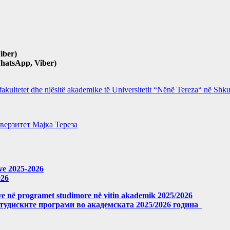
iber)
hatsApp, Viber)
 fakultetet dhe njësitë akademike të Universitetit “Nënë Tereza“ në Sh
верзитет Мајка Тереза
eve 2025-2026
026
meve në programet studimore në vitin akademik 2025/2026
студиските програми во академската 2025/2026 година