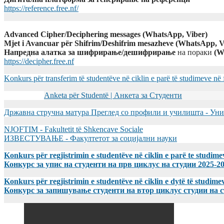
https://reference.free.nf/
Advanced Cipher/Deciphering messages (WhatsApp, Viber)
Mjet i Avancuar për Shifrim/Deshifrim mesazheve (WhatsApp, V
Напредна алатка за шифрирање/дешифрирање
на пораки
(W
https://decipher.free.nf
Konkurs për transferim të studentëve në ciklin e parë të studimeve në
Anketa për Studentë | Анкета за Студенти
Државна стручна матура Преглед со профили и училишта - Уни
NJOFTIM - Fakultetit të Shkencave Sociale
ИЗВЕСТУВАЊЕ - Факултетот за социјални науки
Konkurs për regjistrimin e studentëve në ciklin e parë te studim
Конкурс за упис на студенти на прв циклус на студии 2025-2
Konkurs për regjistrimin e studentëve në ciklin e dytë të studi
Конкурс за запишување студенти на втор циклус студии на 