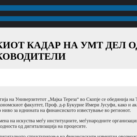
ИОТ КАДАР НА УМТ ДЕЛ О
КОВОДИТЕЛИ
гија на Универзитетот „Мајка Тереза“ во Скопје се обединија на
ономскиот факултет, Проф. д-р Букурие Имери Јусуфи, како и ака
о ниво за иднината на финансиското известување во регионот.
змена на искуства меѓу институциите, меѓународните организаци
односта од дигитализација на процесите.
и дигиталното структурирање на финансиските извештаи овозмож