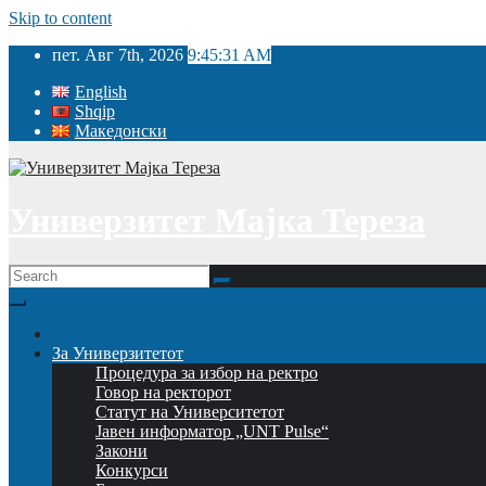
Skip to content
пет. Авг 7th, 2026
9:45:31 AM
English
Shqip
Македонски
Универзитет Мајка Тереза
За Универзитетот
Процедура за избор на ректро
Говор на ректорот
Статут на Университетот
Јавен информатор „UNT Pulse“
Закони
Конкурси