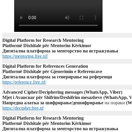
Digital Platform for Research Mentoring
Platformë Dixhitale për Mentorim Kërkimor
Дигитална платформа за менторство на истражувања
https://mentoring.free.nf/
Digital Platform for References Generation
Platformë Dixhitale për Gjenerimin e Referencave
Дигитална платформа за генерирање на референци
https://reference.free.nf/
Advanced Cipher/Deciphering messages (WhatsApp, Viber)
Mjet i Avancuar për Shifrim/Deshifrim mesazheve (WhatsApp, V
Напредна алатка за шифрирање/дешифрирање
на пораки
(W
https://decipher.free.nf
Digital Platform for Research Mentoring
Platformë Dixhitale për Mentorim Kërkimor
Дигитална платформа за менторство на истражувања