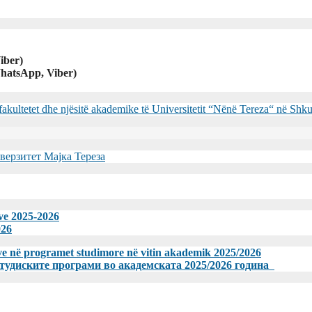
iber)
hatsApp, Viber)
 fakultetet dhe njësitë akademike të Universitetit “Nënë Tereza“ në Sh
верзитет Мајка Тереза
eve 2025-2026
026
meve në programet studimore në vitin akademik 2025/2026
студиските програми во академската 2025/2026 година