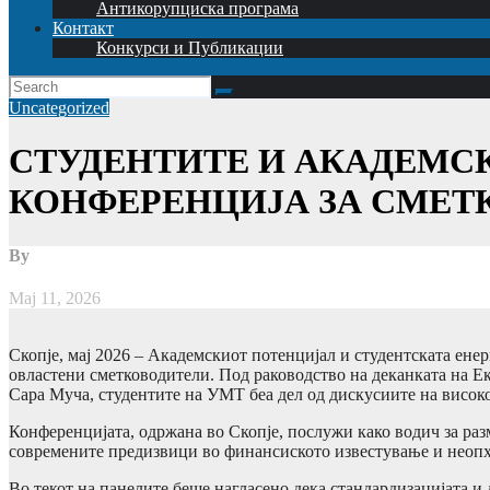
Антикорупциска програма
Контакт
Конкурси и Публикации
Uncategorized
СТУДЕНТИТЕ И АКАДЕМСК
КОНФЕРЕНЦИЈА ЗА СМЕТ
By
Мај 11, 2026
Скопје, мај 2026 – Академскиот потенцијал и студентската енер
овластени сметководители. Под раководство на деканката на Ек
Сара Муча, студентите на УМТ беа дел од дискусиите на висок
Конференцијата, одржана во Скопје, послужи како водич за ра
современите предизвици во финансиското известување и неопх
Во текот на панелите беше нагласено дека стандардизацијата 