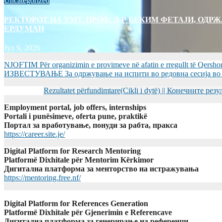
Uncategorized
РЕКТОРОТ НА УМТ, ПРОФ. Д-Р БЕКИМ ФЕТАЈИ, ОДРЖ
ЕРДУМАН
Јул 9, 2026
NJOFTIM Për organizimin e provimeve në afatin e rregullt të Qersho
ИЗВЕСТУВАЊЕ За одржување на испити во редовна сесија во Ј
Rezultatet përfundimtare(Cikli i dytë) || Конечните ре
Employment portal, job offers, internships
Portali i punësimeve, oferta pune, praktikë
Портал за вработување, понуди за рабта, пракса
https://career.site.je/
Digital Platform for Research Mentoring
Platformë Dixhitale për Mentorim Kërkimor
Дигитална платформа за менторство на истражувања
https://mentoring.free.nf/
Digital Platform for References Generation
Platformë Dixhitale për Gjenerimin e Referencave
Дигитална платформа за генерирање на референци