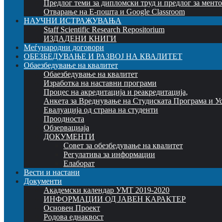
Предлог теми за дипломски труд и предлог за мент
Отварање на Е-пошта и Google Classroom
НАУЧНИ ИСТРАЖУВАЊА
Staff Scientific Research Repositorium
ИЗДАДЕНИ КНИГИ
Меѓународни договори
ОБЕЗБЕДУВАЊЕ И РАЗВОЈ НА КВАЛИТЕТ
Обаезбедување на квалитет
Обаезбедување на квалитет
Изработка на наставни програми
Процес на акредитација и реакредитација,
Анкета за Вреднување на Студиската Програма и У
Евалуација од страна на студенти
Проодноста
Обзервациаја
ДОКУМЕНТИ
Совет за обезбедување на квалитет
Регулатива за информации
Елаборат
Вести и настани
Документи
Академски календар УМТ 2019-2020
ИНФОРМАЦИИ ОД ЈАВЕН КАРАКТЕР
Основен Проект
Родова еднаквост