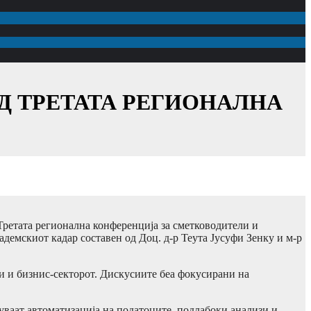
Д ТРЕТАТА РЕГИОНАЛНА
 Третата регионална конференција за сметководители и
демскиот кадар составен од Доц. д-р Теута Јусуфи Зенку и м-р
и и бизнис-секторот. Дискусиите беа фокусирани на
уваат автоматизација на податоците, подлабоки анализи и