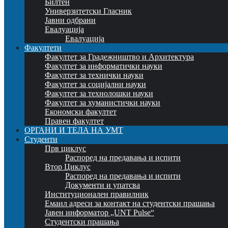
Билтен
Универзитетски Гласник
Јавни одбрани
Евалуација
Евалуација
Факултети
Факултет за Градежништво и Архитектура
Факултет за информатички науки
Факултет за технички науки
Факултет за социјални науки
Факултет за технолошки науки
Факултет за хуманистички науки
Економски факултет
Правен факултет
ОРГАНИ И ТЕЛА НА УМТ
Студенти
Прв циклус
Распоред на предавањa и испити
Втор Циклус
Распоред на предавањa и испити
Документи и упатсва
Институционален правилник
Емаил адреси за контакт на студентски прашања
Јавен информатор „UNT Pulse“
Студентски прашања