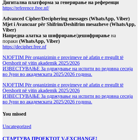
Дигитална платформа за генерирање на референци
https://reference.free.nf/
Advanced Cipher/Deciphering messages (WhatsApp, Viber)
Mjet i Avancuar për Shifrim/Deshifrim mesazheve (WhatsApp,
Viber)
Напредна алатка за шифрирање/дешифрирање
на
пораки
(WhatsApp, Viber)
https://decipher.free.nf
NJOFTIM Për organizimin e provimeve në afatin e rregullt të
Qershorit në vitin akademik 2025/2026
ИЗВЕСТУВАЊЕ За одржување на испити во редовна сесија
во Јуни во академската 2025/2026 година.
NJOFTIM Për organizimin e provimeve në afatin e rregullt të
Qershorit në vitin akademik 2025/2026
ИЗВЕСТУВАЊЕ За одржување на испити во редовна сесија
во Јуни во академската 2025/2026 година.
You missed
Uncategorized
СТАРТУВА ПРОЕКТОТ V-EXCHANGE!