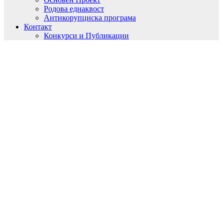
Родова еднаквост
Антикорупциска програма
Контакт
Конкурси и Публикации