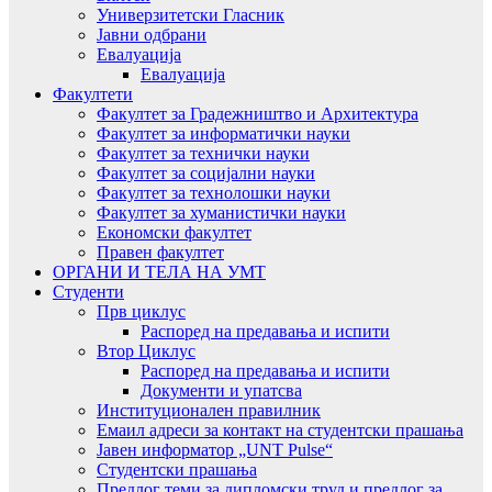
Универзитетски Гласник
Јавни одбрани
Евалуација
Евалуација
Факултети
Факултет за Градежништво и Архитектура
Факултет за информатички науки
Факултет за технички науки
Факултет за социјални науки
Факултет за технолошки науки
Факултет за хуманистички науки
Економски факултет
Правен факултет
ОРГАНИ И ТЕЛА НА УМТ
Студенти
Прв циклус
Распоред на предавањa и испити
Втор Циклус
Распоред на предавањa и испити
Документи и упатсва
Институционален правилник
Емаил адреси за контакт на студентски прашања
Јавен информатор „UNT Pulse“
Студентски прашања
Предлог теми за дипломски труд и предлог за