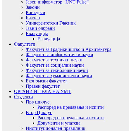
Јавен информатор „UNT Pulse“
Закони
Конкурси
Билтен
Универзитетски Гласник
Јавни одбрани
Евалуација
Евалуација
Факултети
Факултет за Градежништво и Архитектура
Факултет за информатички науки
Факултет за технички науки
Факултет за социјални науки
Факултет за технолошки науки
Факултет за хуманистички науки
Економски факултет
Правен факултет
ОРГАНИ И ТЕЛА НА УМТ
Студенти
Прв циклус
Распоред на предавањa и испити
Втор Циклус
Распоред на предавањa и испити
Документи и упатсва
Институционален правилник