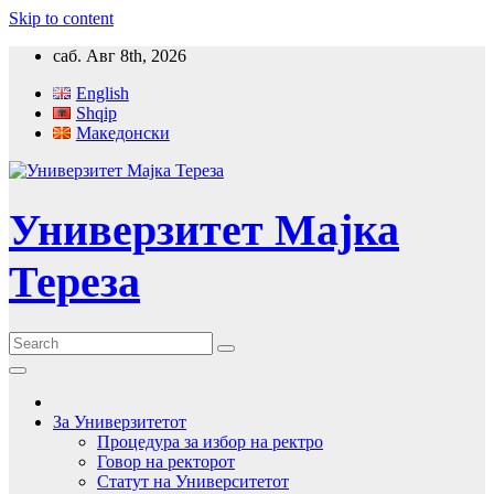
Skip to content
саб. Авг 8th, 2026
English
Shqip
Македонски
Универзитет Мајка
Тереза
За Универзитетот
Процедура за избор на ректро
Говор на ректорот
Статут на Университетот