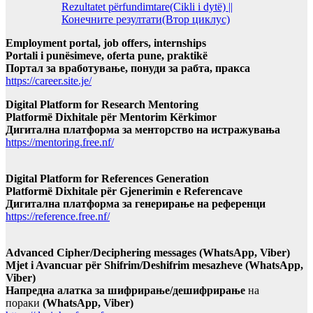
Rezultatet përfundimtare(Cikli i dytë) ||
Конечните резултати(Втор циклус)
Employment portal, job offers, internships
Portali i punësimeve, oferta pune, praktikë
Портал за вработување, понуди за рабта, пракса
https://career.site.je/
Digital Platform for Research Mentoring
Platformë Dixhitale për Mentorim Kërkimor
Дигитална платформа за менторство на истражувања
https://mentoring.free.nf/
Digital Platform for References Generation
Platformë Dixhitale për Gjenerimin e Referencave
Дигитална платформа за генерирање на референци
https://reference.free.nf/
Advanced Cipher/Deciphering messages (WhatsApp, Viber)
Mjet i Avancuar për Shifrim/Deshifrim mesazheve (WhatsApp,
Viber)
Напредна алатка за шифрирање/дешифрирање
на
пораки
(WhatsApp, Viber)