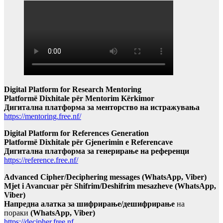
Digital Platform for Research Mentoring
Platformë Dixhitale për Mentorim Kërkimor
Дигитална платформа за менторство на истражувања
https://mentoring.free.nf/
Digital Platform for References Generation
Platformë Dixhitale për Gjenerimin e Referencave
Дигитална платформа за генерирање на референци
https://reference.free.nf/
Advanced Cipher/Deciphering messages (WhatsApp, Viber)
Mjet i Avancuar për Shifrim/Deshifrim mesazheve (WhatsApp,
Viber)
Напредна алатка за шифрирање/дешифрирање
на
пораки
(WhatsApp, Viber)
https://decipher.free.nf