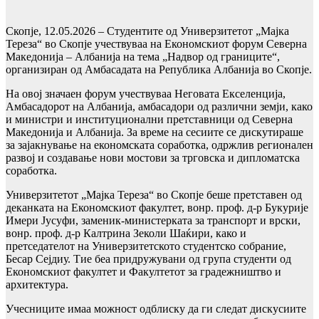
Скопје, 12.05.2026 – Студентите од Универзитетот „Мајка
Тереза“ во Скопје учествуваа на Економскиот форум Северна
Македонија – Албанија на тема „Надвор од границите“,
организиран од Амбасадата на Република Албанија во Скопје.
На овој значаен форум учествуваа Неговата Екселенција,
Амбасадорот на Албанија, амбасадори од различни земји, како
и министри и институционални претставници од Северна
Македонија и Албанија. За време на сесиите се дискутираше
за зајакнување на економската соработка, одржлив регионален
развој и создавање нови мостови за трговска и дипломатска
соработка.
Универзитетот „Мајка Тереза“ во Скопје беше претставен од
деканката на Економскиот факултет, вонр. проф. д-р Букурије
Имери Јусуфи, заменик-министерката за транспорт и врски,
вонр. проф. д-р Калтрина Зеколи Шаќири, како и
претседателот на Универзитетското студентско собрание,
Бесар Сејдиу. Тие беа придружувани од група студенти од
Економскиот факултет и Факултетот за градежништво и
архитектура.
Учесниците имаа можност одблиску да ги следат дискусиите