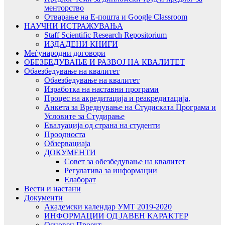
менторство
Отварање на Е-пошта и Google Classroom
НАУЧНИ ИСТРАЖУВАЊА
Staff Scientific Research Repositorium
ИЗДАДЕНИ КНИГИ
Меѓународни договори
ОБЕЗБЕДУВАЊЕ И РАЗВОЈ НА КВАЛИТЕТ
Обаезбедување на квалитет
Обаезбедување на квалитет
Изработка на наставни програми
Процес на акредитација и реакредитација,
Анкета за Вреднување на Студиската Програма и
Условите за Студирање
Евалуација од страна на студенти
Проодноста
Обзервациаја
ДОКУМЕНТИ
Совет за обезбедување на квалитет
Регулатива за информации
Елаборат
Вести и настани
Документи
Академски календар УМТ 2019-2020
ИНФОРМАЦИИ ОД ЈАВЕН КАРАКТЕР
Основен Проект