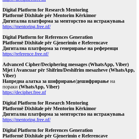
Digital Platform for Research Mentoring
Platformë Dixhitale për Mentorim Kërkimor
Дигитална платформа за менторство на истражувања
https://mentoring.free.nf/
Digital Platform for References Generation
Platformë Dixhitale për Gjenerimin e Referencave
Дигитална платформа за генерирање на референци
https://reference.free.nf/
Advanced Cipher/Deciphering messages (WhatsApp, Viber)
Mjet i Avancuar për Shifrim/Deshifrim mesazheve (WhatsApp,
Viber)
Напредна алатка за шифрирање/дешифрирање
на
пораки
(WhatsApp, Viber)
https://decipher.free.nf
Digital Platform for Research Mentoring
Platformë Dixhitale për Mentorim Kërkimor
Дигитална платформа за менторство на истражувања
https://mentoring.free.nf/
Digital Platform for References Generation
Platformë Dixhitale për Gjenerimin e Referencave