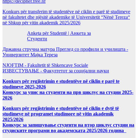
https://decipher.free.nf
Konkurs për transferim të studentëve në ciklin e parë të studimeve
në fakultetet dhe njësitë akademike të Universitetit “Nënë Tereza“
në Shkup për vitin akademik 2025/2026
Anketa për Studentë | Анкета за
Студенти
Државна стручна матура Преглед со профили и училишта -
Универзитет Мајка Тереза
NJOFTIM - Fakultetit të Shkencave Sociale
ИЗВЕСТУВАЊЕ - Факултетот за социјални науки
Konkurs për regjistrimin e studentëve në ciklin e parë te
studimeve 2025-2026
Конкурс за упис на студенти на прв циклус на студии 2025-
2026
Konkurs për regjistrimin e studentëve në ciklin e dytë të
studimeve në programet studimore në vitin akademik
2025/2026
Конкурс за запишување студенти на втор циклус студии на
студиските програми во академската 2025/2026 година