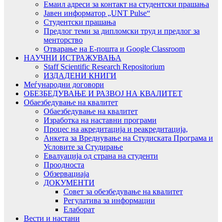
Емаил адреси за контакт на студентски прашања
Јавен информатор „UNT Pulse“
Студентски прашања
Предлог теми за дипломски труд и предлог за
менторство
Отварање на Е-пошта и Google Classroom
НАУЧНИ ИСТРАЖУВАЊА
Staff Scientific Research Repositorium
ИЗДАДЕНИ КНИГИ
Меѓународни договори
ОБЕЗБЕДУВАЊЕ И РАЗВОЈ НА КВАЛИТЕТ
Обаезбедување на квалитет
Обаезбедување на квалитет
Изработка на наставни програми
Процес на акредитација и реакредитација,
Анкета за Вреднување на Студиската Програма и
Условите за Студирање
Евалуација од страна на студенти
Проодноста
Обзервациаја
ДОКУМЕНТИ
Совет за обезбедување на квалитет
Регулатива за информации
Елаборат
Вести и настани