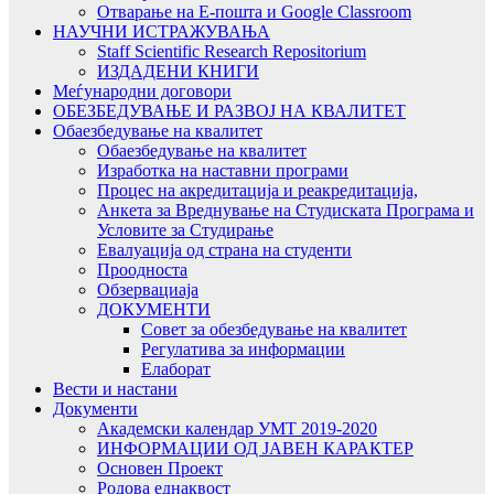
Отварање на Е-пошта и Google Classroom
НАУЧНИ ИСТРАЖУВАЊА
Staff Scientific Research Repositorium
ИЗДАДЕНИ КНИГИ
Меѓународни договори
ОБЕЗБЕДУВАЊЕ И РАЗВОЈ НА КВАЛИТЕТ
Обаезбедување на квалитет
Обаезбедување на квалитет
Изработка на наставни програми
Процес на акредитација и реакредитација,
Анкета за Вреднување на Студиската Програма и
Условите за Студирање
Евалуација од страна на студенти
Проодноста
Обзервациаја
ДОКУМЕНТИ
Совет за обезбедување на квалитет
Регулатива за информации
Елаборат
Вести и настани
Документи
Академски календар УМТ 2019-2020
ИНФОРМАЦИИ ОД ЈАВЕН КАРАКТЕР
Основен Проект
Родова еднаквост