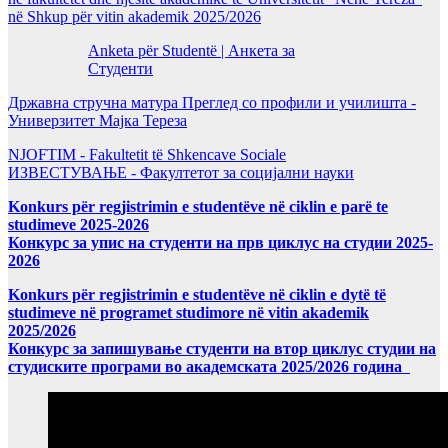
në Shkup për vitin akademik 2025/2026
Anketa për Studentë | Анкета за
Студенти
Државна стручна матура Преглед со профили и училишта -
Универзитет Мајка Тереза
NJOFTIM - Fakultetit të Shkencave Sociale
ИЗВЕСТУВАЊЕ - Факултетот за социјални науки
Konkurs për regjistrimin e studentëve në ciklin e parë te
studimeve 2025-2026
Конкурс за упис на студенти на прв циклус на студии 2025-
2026
Konkurs për regjistrimin e studentëve në ciklin e dytë të
studimeve në programet studimore në vitin akademik
2025/2026
Конкурс за запишување студенти на втор циклус студии на
студиските програми во академската 2025/2026 година