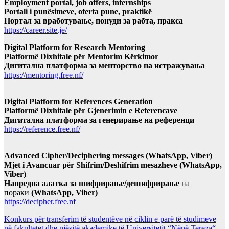
Employment portal, job offers, internships
Portali i punësimeve, oferta pune, praktikë
Портал за вработување, понуди за рабта, пракса
https://career.site.je/
Digital Platform for Research Mentoring
Platformë Dixhitale për Mentorim Kërkimor
Дигитална платформа за менторство на истражувања
https://mentoring.free.nf/
Digital Platform for References Generation
Platformë Dixhitale për Gjenerimin e Referencave
Дигитална платформа за генерирање на референци
https://reference.free.nf/
Advanced Cipher/Deciphering messages (WhatsApp, Viber)
Mjet i Avancuar për Shifrim/Deshifrim mesazheve (WhatsApp,
Viber)
Напредна алатка за шифрирање/дешифрирање
на
пораки
(WhatsApp, Viber)
https://decipher.free.nf
Konkurs për transferim të studentëve në ciklin e parë të studimeve
në fakultetet dhe njësitë akademike të Universitetit “Nënë Tereza“