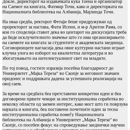
Докле, директорот на издавачката куќа Тоена и организатор
на Саемот на книгата, Фатмир Точи, како и директорката на
Националната библиотека на Албанија, Мајлинда Точи.
На оваа средба, ректорот Фетаји беше придружуван од
проректорот за настава, Фати Исени, и м-р Аритон Рама, со
кои го споделија ставот дека во центарот на дискусијата треба
да биде исклучителното значење што го има организирањето
на саемите на книгата за студентите и академската заедница.
Соговорниците нагласија дека овие културни настани играат
клучна улога во изборот на квалитетна литература и во
збогатувањето на интелектуалниот свет на младите.
По тој повод, гостите изразија посебна благодарност до
Универзитет „Мајка Тереза“ во Скопје за неговиот значаен
придонес и поддршката дадена за успешната реализација на
овој саем.
За време на средбата беа претставени конкретни идеи и беа
договорени првите чекори за институционална соработка во
неколку области од заемен интерес, како мост што ги поврзува
науката и книгата, беа поставени почетните идеи за тесна
институционална соработка помеѓу Националната
библиотека на Албанија и Универзитет „Мајка Тереза“ во
Скопје, со посебен фокус на спроведување заеднички научни