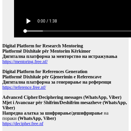
Digital Platform for Research Mentoring
Platformë Dixhitale për Mentorim Kërkimor
Дигитална платформа за менторство на истражувања
https://mentoring.free.nf/
Digital Platform for References Generation
Platformë Dixhitale për Gjenerimin e Referencave
Дигитална платформа за генерирање на референци
https://reference.free.nf/
Advanced Cipher/Deciphering messages (WhatsApp, Viber)
Mjet i Avancuar për Shifrim/Deshifrim mesazheve (WhatsApp,
Viber)
Напредна алатка за шифрирање/дешифрирање
на
пораки
(WhatsApp, Viber)
https://decipher.free.nf