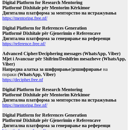
Digital Platform for Research Mentoring
Platformë Dixhitale për Mentorim Kërkimor
Дигитална платформа за менторство на истражувања
https://mentoring.free.nf/
Digital Platform for References Generation
Platformë Dixhitale për Gjenerimin e Referencave
Дигитална платформа за генерирање на референци
https://reference.free.nf/
Advanced Cipher/Deciphering messages (WhatsApp, Viber)
Mjet i Avancuar për Shifrim/Deshifrim mesazheve (WhatsApp,
Viber)
Напредна алатка за шифрирање/дешифрирање
на
пораки
(WhatsApp, Viber)
https://decipher.free.nf
Digital Platform for Research Mentoring
Platformë Dixhitale për Mentorim Kërkimor
Дигитална платформа за менторство на истражувања
https://mentoring.free.nf/
Digital Platform for References Generation
Platformë Dixhitale për Gjenerimin e Referencave
Дигитална платформа за генерирање на референци