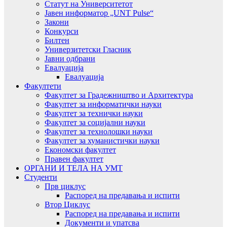
Статут на Университетот
Јавен информатор „UNT Pulse“
Закони
Конкурси
Билтен
Универзитетски Гласник
Јавни одбрани
Евалуација
Евалуација
Факултети
Факултет за Градежништво и Архитектура
Факултет за информатички науки
Факултет за технички науки
Факултет за социјални науки
Факултет за технолошки науки
Факултет за хуманистички науки
Економски факултет
Правен факултет
ОРГАНИ И ТЕЛА НА УМТ
Студенти
Прв циклус
Распоред на предавањa и испити
Втор Циклус
Распоред на предавањa и испити
Документи и упатсва