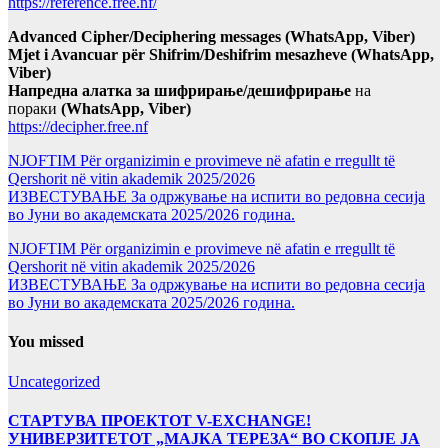
https://reference.free.nf/
Advanced Cipher/Deciphering messages (WhatsApp, Viber)
Mjet i Avancuar për Shifrim/Deshifrim mesazheve (WhatsApp,
Viber)
Напредна алатка за шифрирање/дешифрирање
на
пораки
(WhatsApp, Viber)
https://decipher.free.nf
NJOFTIM Për organizimin e provimeve në afatin e rregullt të
Qershorit në vitin akademik 2025/2026
ИЗВЕСТУВАЊЕ За одржување на испити во редовна сесија
во Јуни во академската 2025/2026 година.
NJOFTIM Për organizimin e provimeve në afatin e rregullt të
Qershorit në vitin akademik 2025/2026
ИЗВЕСТУВАЊЕ За одржување на испити во редовна сесија
во Јуни во академската 2025/2026 година.
You missed
Uncategorized
СТАРТУВА ПРОЕКТОТ V-EXCHANGE!
УНИВЕРЗИТЕТОТ „МАЈКА ТЕРЕЗА“ ВО СКОПЈЕ ЈА