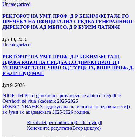
Uncategorized
РЕКТОРОТ НА УМТ, ПРОФ. Д-Р БЕКИМ ФЕТАЈИ, ГО
ПРЕЧЕКА НА ОФИЦИЈАЛНА СРЕДБА ГЕНЕРАЛНИОТ
ДИРЕКТОР НА АД МЕПСО, Д-Р БУРИМ ЛАТИФИ
Јул 10, 2026
Uncategorized
РЕКТОРОТ НА УМТ, ПРОФ. Д-Р БЕКИМ ФЕТАЈИ,
ОДРЖА РАБОТНА СРЕДБА СО ДИРЕКТОРОТ ОД
УНИВЕРЗИТЕТОТ SUBÜ ОД ТУРЦИЈА, ВОНР. ПРОФ. Д-
Р АЛИ ЕРДУМАН
Јул 9, 2026
NJOFTIM Për organizimin e provimeve në afatin e rregullt të
Qershorit në vitin akademik 2025/2026
ИЗВЕСТУВАЊЕ За одржување на испити во редовна сесија
во Јуни во академската 2025/2026 година.
Rezultatet përfundimtare(Cikli i dytë) ||
Конечните резултати(Втор циклус)