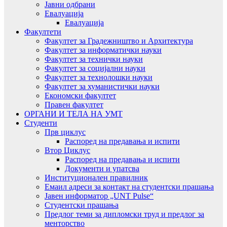
Јавни одбрани
Евалуација
Евалуација
Факултети
Факултет за Градежништво и Архитектура
Факултет за информатички науки
Факултет за технички науки
Факултет за социјални науки
Факултет за технолошки науки
Факултет за хуманистички науки
Економски факултет
Правен факултет
ОРГАНИ И ТЕЛА НА УМТ
Студенти
Прв циклус
Распоред на предавањa и испити
Втор Циклус
Распоред на предавањa и испити
Документи и упатсва
Институционален правилник
Емаил адреси за контакт на студентски прашања
Јавен информатор „UNT Pulse“
Студентски прашања
Предлог теми за дипломски труд и предлог за
менторство