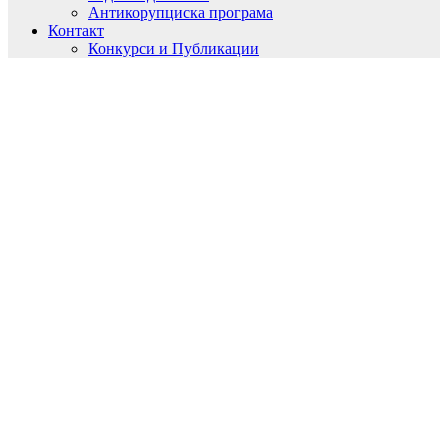
Антикорупциска програма
Контакт
Конкурси и Публикации