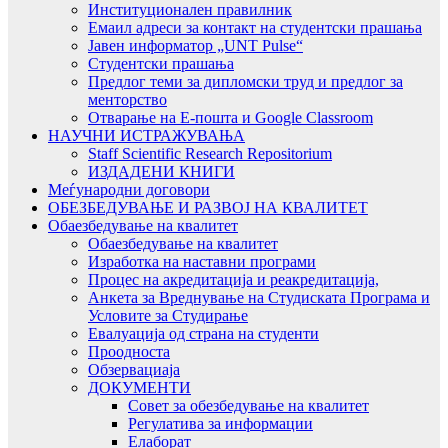
Институционален правилник
Емаил адреси за контакт на студентски прашања
Јавен информатор „UNT Pulse“
Студентски прашања
Предлог теми за дипломски труд и предлог за
менторство
Отварање на Е-пошта и Google Classroom
НАУЧНИ ИСТРАЖУВАЊА
Staff Scientific Research Repositorium
ИЗДАДЕНИ КНИГИ
Меѓународни договори
ОБЕЗБЕДУВАЊЕ И РАЗВОЈ НА КВАЛИТЕТ
Обаезбедување на квалитет
Обаезбедување на квалитет
Изработка на наставни програми
Процес на акредитација и реакредитација,
Анкета за Вреднување на Студиската Програма и
Условите за Студирање
Евалуација од страна на студенти
Проодноста
Обзервациаја
ДОКУМЕНТИ
Совет за обезбедување на квалитет
Регулатива за информации
Елаборат