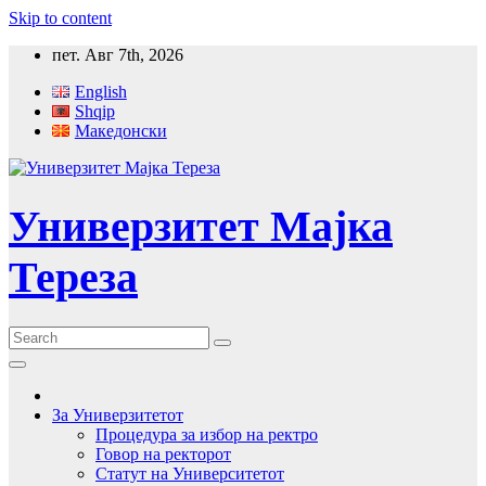
Skip to content
пет. Авг 7th, 2026
English
Shqip
Македонски
Универзитет Мајка
Тереза
За Универзитетот
Процедура за избор на ректро
Говор на ректорот
Статут на Университетот