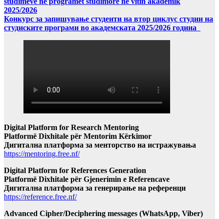
studimeve në programet studimore në vitin akademik
2025/2026
Конкурс за запишување студенти на втор циклус студии на
студиските програми во академската 2025/2026 година
Digital Platform for Research Mentoring
Platformë Dixhitale për Mentorim Kërkimor
Дигитална платформа за менторство на истражувања
https://mentoring.free.nf/
Digital Platform for References Generation
Platformë Dixhitale për Gjenerimin e Referencave
Дигитална платформа за генерирање на референци
https://reference.free.nf/
Advanced Cipher/Deciphering messages (WhatsApp, Viber)