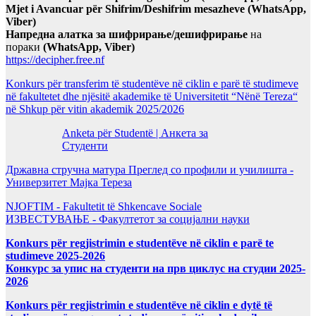
Mjet i Avancuar për Shifrim/Deshifrim mesazheve (WhatsApp,
Viber)
Напредна алатка за шифрирање/дешифрирање
на
пораки
(WhatsApp, Viber)
https://decipher.free.nf
Konkurs për transferim të studentëve në ciklin e parë të studimeve
në fakultetet dhe njësitë akademike të Universitetit “Nënë Tereza“
në Shkup për vitin akademik 2025/2026
Anketa për Studentë | Анкета за
Студенти
Државна стручна матура Преглед со профили и училишта -
Универзитет Мајка Тереза
NJOFTIM - Fakultetit të Shkencave Sociale
ИЗВЕСТУВАЊЕ - Факултетот за социјални науки
Konkurs për regjistrimin e studentëve në ciklin e parë te
studimeve 2025-2026
Конкурс за упис на студенти на прв циклус на студии 2025-
2026
Konkurs për regjistrimin e studentëve në ciklin e dytë të