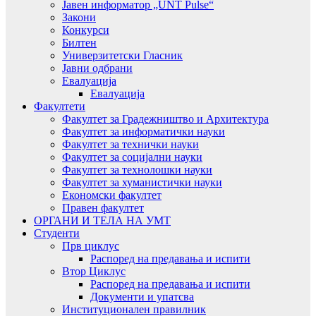
Јавен информатор „UNT Pulse“
Закони
Конкурси
Билтен
Универзитетски Гласник
Јавни одбрани
Евалуација
Евалуација
Факултети
Факултет за Градежништво и Архитектура
Факултет за информатички науки
Факултет за технички науки
Факултет за социјални науки
Факултет за технолошки науки
Факултет за хуманистички науки
Економски факултет
Правен факултет
ОРГАНИ И ТЕЛА НА УМТ
Студенти
Прв циклус
Распоред на предавањa и испити
Втор Циклус
Распоред на предавањa и испити
Документи и упатсва
Институционален правилник