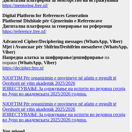
Дигитална платформа за менторство на истражувања
https://mentoring.free.nf/
Digital Platform for References Generation
Platformë Dixhitale për Gjenerimin e Referencave
Дигитална платформа за генерирање на референци
https://reference.free.nf/
Advanced Cipher/Deciphering messages (WhatsApp, Viber)
Mjet i Avancuar për Shifrim/Deshifrim mesazheve (WhatsApp,
Viber)
Напредна алатка за шифрирање/дешифрирање
на
пораки
(WhatsApp, Viber)
https://decipher.free.nf
NJOFTIM Për organizimin e provimeve në afatin e rregullt të
Qershorit në vitin akademik 2025/2026
ИЗВЕСТУВАЊЕ За одржување на испити во редовна сесија
во Јуни во академската 2025/2026 година.
NJOFTIM Për organizimin e provimeve në afatin e rregullt të
Qershorit në vitin akademik 2025/2026
ИЗВЕСТУВАЊЕ За одржување на испити во редовна сесија
во Јуни во академската 2025/2026 година.
You missed