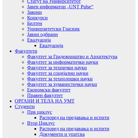
Статут на Университетот
Јавен информатор „UNT Pulse“
Закони
Конкурси
Билтен
Универзитетски Гласник
Јавни одбрани
Евалуација
Евалуација
Факултети
Факултет за Градежништво и Архитектура
Факултет за информатички науки
Факултет за технички науки
Факултет за социјални науки
Факултет за технолошки науки
Факултет за хуманистички науки
Економски факултет
Правен факултет
ОРГАНИ И ТЕЛА НА УМТ
Студенти
Прв циклус
Распоред на предавањa и испити
Втор Циклус
Распоред на предавањa и испити
Документи и упатсва