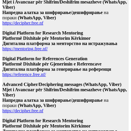
Mjet i Avancuar për Shifrim/Deshifrim mesazheve (WhatsApp,
Viber)
Напредна алатка за шифрирање/дешифрирање
на
пораки
(WhatsApp, Viber)
https://decipher.free.nf
Digital Platform for Research Mentoring
Platformë Dixhitale për Mentorim Kërkimor
Дигитална платформа за менторство на истражувања
https://mentoring.free.nf/
Digital Platform for References Generation
Platformë Dixhitale për Gjenerimin e Referencave
Дигитална платформа за генерирање на референци
https://reference.free.nf/
Advanced Cipher/Deciphering messages (WhatsApp, Viber)
Mjet i Avancuar për Shifrim/Deshifrim mesazheve (WhatsApp,
Viber)
Напредна алатка за шифрирање/дешифрирање
на
пораки
(WhatsApp, Viber)
https://decipher.free.nf
Digital Platform for Research Mentoring
Platformë Dixhitale për Mentorim Kërkimor