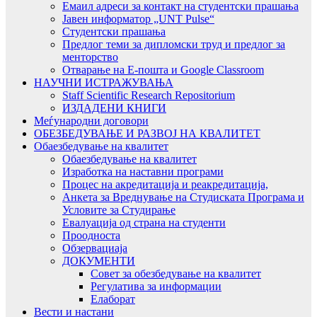
Емаил адреси за контакт на студентски прашања
Јавен информатор „UNT Pulse“
Студентски прашања
Предлог теми за дипломски труд и предлог за
менторство
Отварање на Е-пошта и Google Classroom
НАУЧНИ ИСТРАЖУВАЊА
Staff Scientific Research Repositorium
ИЗДАДЕНИ КНИГИ
Меѓународни договори
ОБЕЗБЕДУВАЊЕ И РАЗВОЈ НА КВАЛИТЕТ
Обаезбедување на квалитет
Обаезбедување на квалитет
Изработка на наставни програми
Процес на акредитација и реакредитација,
Анкета за Вреднување на Студиската Програма и
Условите за Студирање
Евалуација од страна на студенти
Проодноста
Обзервациаја
ДОКУМЕНТИ
Совет за обезбедување на квалитет
Регулатива за информации
Елаборат
Вести и настани