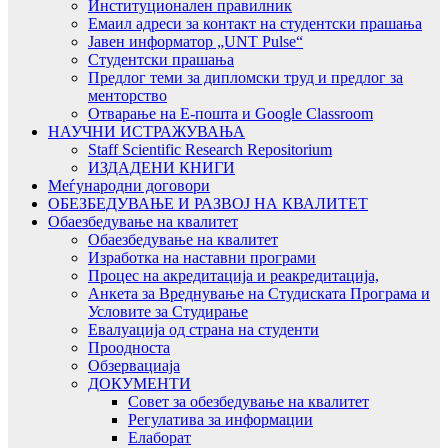
Институционален правилник
Емаил адреси за контакт на студентски прашања
Јавен информатор „UNT Pulse“
Студентски прашања
Предлог теми за дипломски труд и предлог за
менторство
Отварање на Е-пошта и Google Classroom
НАУЧНИ ИСТРАЖУВАЊА
Staff Scientific Research Repositorium
ИЗДАДЕНИ КНИГИ
Меѓународни договори
ОБЕЗБЕДУВАЊЕ И РАЗВОЈ НА КВАЛИТЕТ
Обаезбедување на квалитет
Обаезбедување на квалитет
Изработка на наставни програми
Процес на акредитација и реакредитација,
Анкета за Вреднување на Студиската Програма и
Условите за Студирање
Евалуација од страна на студенти
Проодноста
Обзервациаја
ДОКУМЕНТИ
Совет за обезбедување на квалитет
Регулатива за информации
Елаборат