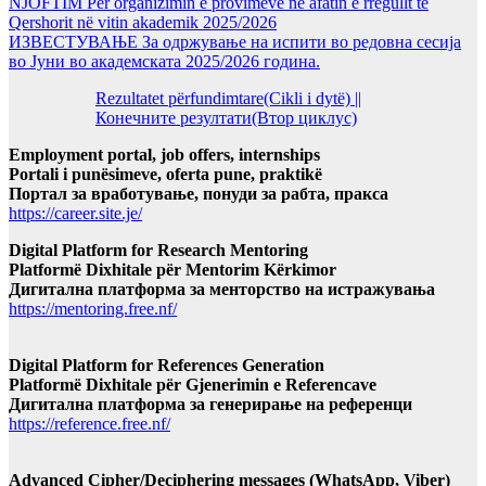
NJOFTIM Për organizimin e provimeve në afatin e rregullt të
Qershorit në vitin akademik 2025/2026
ИЗВЕСТУВАЊЕ За одржување на испити во редовна сесија
во Јуни во академската 2025/2026 година.
Rezultatet përfundimtare(Cikli i dytë) ||
Конечните резултати(Втор циклус)
Employment portal, job offers, internships
Portali i punësimeve, oferta pune, praktikë
Портал за вработување, понуди за рабта, пракса
https://career.site.je/
Digital Platform for Research Mentoring
Platformë Dixhitale për Mentorim Kërkimor
Дигитална платформа за менторство на истражувања
https://mentoring.free.nf/
Digital Platform for References Generation
Platformë Dixhitale për Gjenerimin e Referencave
Дигитална платформа за генерирање на референци
https://reference.free.nf/
Advanced Cipher/Deciphering messages (WhatsApp, Viber)