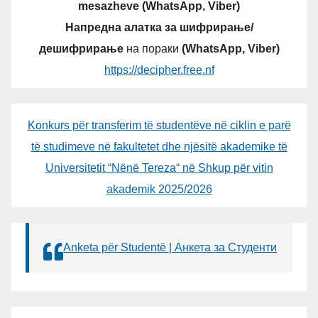
mesazheve (WhatsApp, Viber)
Напредна алатка за шифрирање/
дешифрирање
на пораки
(WhatsApp, Viber)
https://decipher.free.nf
Konkurs për transferim të studentëve në ciklin e parë
të studimeve në fakultetet dhe njësitë akademike të
Universitetit “Nënë Tereza“ në Shkup për vitin
akademik 2025/2026
Anketa për Studentë | Анкета за Студенти