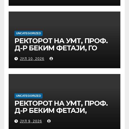
ПРЕДВОДИ
МЕЃУНАРОДНАТА
ИНИЦИЈАТИВА ЗА
ДИГИТАЛНО
ОБРАЗОВАНИЕ И
UNCATEGORIZED
РЕКТОРОТ НА УМТ, ПРОФ.
ГЛОБАЛНО ГРАЃАНСТВО
Д-Р БЕКИМ ФЕТАЈИ, ГО
ПРЕЧЕКА НА ОФИЦИЈАЛНА
ЈУЛ 10, 2026
СРЕДБА ГЕНЕРАЛНИОТ
ДИРЕКТОР НА АД МЕПСО,
Д-Р БУРИМ ЛАТИФИ
UNCATEGORIZED
РЕКТОРОТ НА УМТ, ПРОФ.
Д-Р БЕКИМ ФЕТАЈИ,
ОДРЖА РАБОТНА СРЕДБА
ЈУЛ 9, 2026
СО ДИРЕКТОРОТ ОД