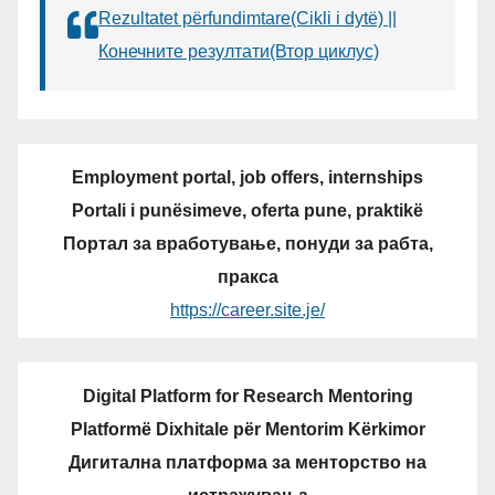
Rezultatet përfundimtare(Cikli i dytë) ||
Конечните резултати(Втор циклус)
Employment portal, job offers, internships
Portali i punësimeve, oferta pune, praktikë
Портал за вработување, понуди за рабта,
пракса
https://career.site.je/
Digital Platform for Research Mentoring
Platformë Dixhitale për Mentorim Kërkimor
Дигитална платформа за менторство на