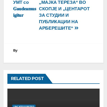
напис
УМТ со
„МАЈКА ТЕРЕЗА“ ВО
𝐆𝐚𝐮𝐝𝐞𝐚𝐦𝐮𝐬
СКОПЈЕ И „ЦЕНТАРОТ
𝐢𝐠𝐢𝐭𝐮𝐫
ЗА СТУДИИ И
ПУБЛИКАЦИИ НА
АРБЕРЕШИТЕ“
By
RELATED POST
UNCATEGORIZED