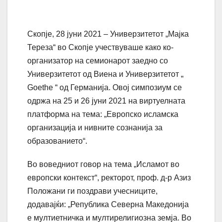
Скопје, 28 јуни 2021 – Универзитетот „Мајка
Тереза“ во Скопје учествуваше како ко-
организатор на семионарот заедно со
Универзитетот од Виена и Универзитетот „
Goethe “ од Германија. Овој симпозиум се
одржа на 25 и 26 јуни 2021 на виртуелната
платформа на тема: „Европско исламска
организација и нивните сознанија за
образованието“.
Во воведниот говор на тема „Исламот во
европски контекст“, ректорот, проф. д-р Азиз
Положани ги поздрави учесниците,
додавајќи: „Република Северна Македонија
е мултиетничка и мултирелигиозна земја. Во