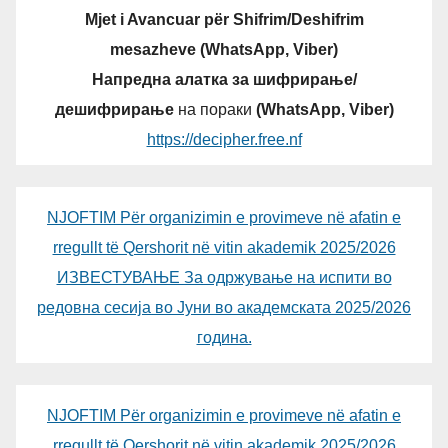
Mjet i Avancuar për Shifrim/Deshifrim
mesazheve (WhatsApp, Viber)
Напредна алатка за шифрирање/
дешифрирање
на пораки
(WhatsApp, Viber)
https://decipher.free.nf
NJOFTIM Për organizimin e provimeve në afatin e
rregullt të Qershorit në vitin akademik 2025/2026
ИЗВЕСТУВАЊЕ За одржување на испити во
редовна сесија во Јуни во академската 2025/2026
година.
NJOFTIM Për organizimin e provimeve në afatin e
rregullt të Qershorit në vitin akademik 2025/2026