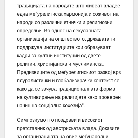
традицијата на народите што живеат владее
една меѓурелигиска хармонија и соживот на
народи со различни етнички и религиозни
определби. Во однос на секуларната
организација на општеството, државата ги
поддржува институциите кои образуваат
кадри за култни институции од двете
религии, христијанска и муслиманска.
Предизвиците од меѓурелигискиот развој врз
плуралистички и глобализирачки контекст се
како да се зачува традиционалната форма
на култивирање на религијата како проверен
начин на социјална кохезија”.
Симпозиумот го поздрави и високиот
претставник од австриската влада. Доказите
за организацијата на овие меѓународни