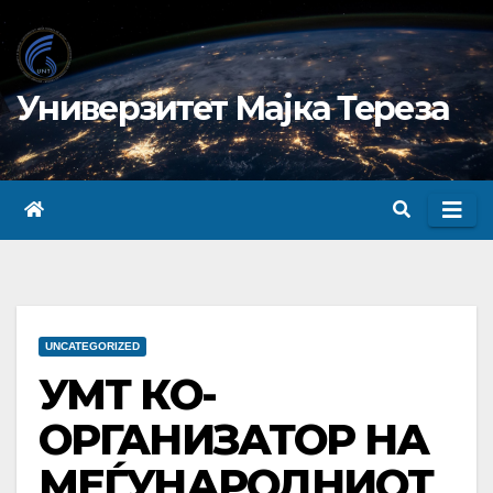
Skip
to
content
Универзитет Мајка Тереза
UNCATEGORIZED
УМТ КО-
ОРГАНИЗАТОР НА
МЕЃУНАРОДНИОТ