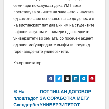
семинари покажуваат дека УМТ веќе
претставува огниште на знаењето и науката
од самото свое основање па се до денес и е
на вистинскиот пат давајќи им на студентите
најнови искуства и примери од соседните
универзитети во земјата, со посебен акцент,
од оние меѓународните имајќи ги предвид
горенаведените универзитети.
Ко-организатор
Навигација
На
ПОТПИШАН ДОГОВОР
плоштадот
ЗА СОРАБОТКА МЕЃУ
на
Скендербег
УНИВЕРЗИТЕТОТ