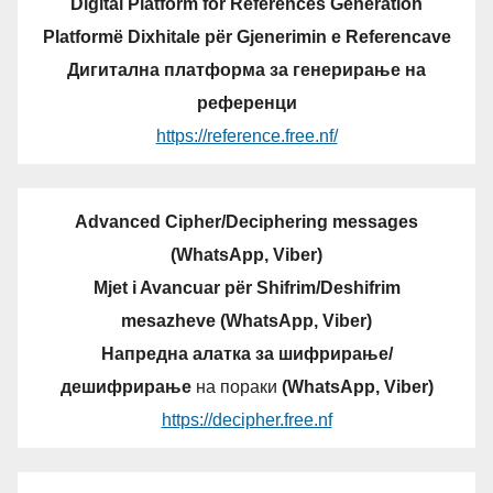
Digital Platform for References Generation
Platformë Dixhitale për Gjenerimin e Referencave
Дигитална платформа за генерирање на
референци
https://reference.free.nf/
Advanced Cipher/Deciphering messages
(WhatsApp, Viber)
Mjet i Avancuar për Shifrim/Deshifrim
mesazheve (WhatsApp, Viber)
Напредна алатка за шифрирање/
дешифрирање
на пораки
(WhatsApp, Viber)
https://decipher.free.nf