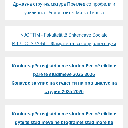
Државна стручна матура Преглед со профили и
училишта - Универзитет Мајка Тереза
NJOFTIM - Fakultetit të Shkencave Sociale
ИЗВЕСТУВАЊЕ - Факултетот за социјални науки
Konkurs për regjistrimin e studentëve në ciklin e
parë te studimeve 2025-2026
Конкурс за упис на студенти на прв циклус на
студии 2025-2026
Konkurs për regjistrimin e studentëve në ciklin e
dytë të studimeve në programet studimore në