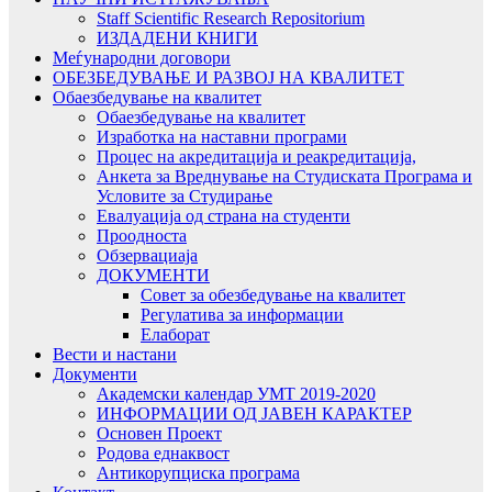
Staff Scientific Research Repositorium
ИЗДАДЕНИ КНИГИ
Меѓународни договори
ОБЕЗБЕДУВАЊЕ И РАЗВОЈ НА КВАЛИТЕТ
Обаезбедување на квалитет
Обаезбедување на квалитет
Изработка на наставни програми
Процес на акредитација и реакредитација,
Анкета за Вреднување на Студиската Програма и
Условите за Студирање
Евалуација од страна на студенти
Проодноста
Обзервациаја
ДОКУМЕНТИ
Совет за обезбедување на квалитет
Регулатива за информации
Елаборат
Вести и настани
Документи
Академски календар УМТ 2019-2020
ИНФОРМАЦИИ ОД ЈАВЕН КАРАКТЕР
Основен Проект
Родова еднаквост
Антикорупциска програма