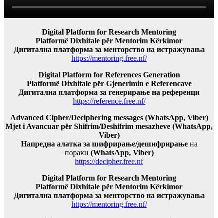
Digital Platform for Research Mentoring
Platformë Dixhitale për Mentorim Kërkimor
Дигитална платформа за менторство на истражувања
https://mentoring.free.nf/
Digital Platform for References Generation
Platformë Dixhitale për Gjenerimin e Referencave
Дигитална платформа за генерирање на референци
https://reference.free.nf/
Advanced Cipher/Deciphering messages (WhatsApp, Viber)
Mjet i Avancuar për Shifrim/Deshifrim mesazheve (WhatsApp,
Viber)
Напредна алатка за шифрирање/дешифрирање
на
пораки
(WhatsApp, Viber)
https://decipher.free.nf
Digital Platform for Research Mentoring
Platformë Dixhitale për Mentorim Kërkimor
Дигитална платформа за менторство на истражувања
https://mentoring.free.nf/