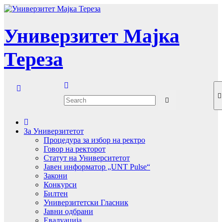
Skip
to
content
Универзитет Мајка
Тереза
За Универзитетот
Процедура за избор на ректро
Говор на ректорот
Статут на Университетот
Јавен информатор „UNT Pulse“
Закони
Конкурси
Билтен
Универзитетски Гласник
Јавни одбрани
Евалуација