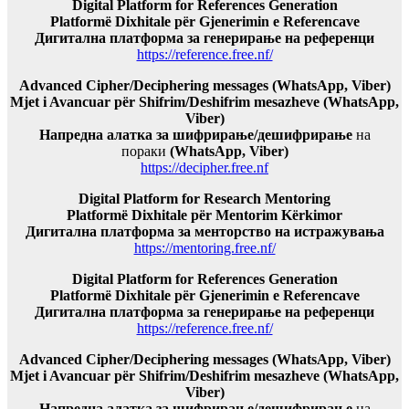
Digital Platform for References Generation
Platformë Dixhitale për Gjenerimin e Referencave
Дигитална платформа за генерирање на референци
https://reference.free.nf/
Advanced Cipher/Deciphering messages (WhatsApp, Viber)
Mjet i Avancuar për Shifrim/Deshifrim mesazheve (WhatsApp,
Viber)
Напредна алатка за шифрирање/дешифрирање
на
пораки
(WhatsApp, Viber)
https://decipher.free.nf
Digital Platform for Research Mentoring
Platformë Dixhitale për Mentorim Kërkimor
Дигитална платформа за менторство на истражувања
https://mentoring.free.nf/
Digital Platform for References Generation
Platformë Dixhitale për Gjenerimin e Referencave
Дигитална платформа за генерирање на референци
https://reference.free.nf/
Advanced Cipher/Deciphering messages (WhatsApp, Viber)
Mjet i Avancuar për Shifrim/Deshifrim mesazheve (WhatsApp,
Viber)
Напредна алатка за шифрирање/дешифрирање
на