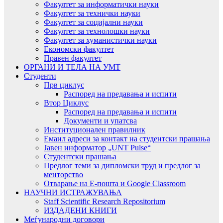
Факултет за информатички науки
Факултет за технички науки
Факултет за социјални науки
Факултет за технолошки науки
Факултет за хуманистички науки
Економски факултет
Правен факултет
ОРГАНИ И ТЕЛА НА УМТ
Студенти
Прв циклус
Распоред на предавањa и испити
Втор Циклус
Распоред на предавањa и испити
Документи и упатсва
Институционален правилник
Емаил адреси за контакт на студентски прашања
Јавен информатор „UNT Pulse“
Студентски прашања
Предлог теми за дипломски труд и предлог за
менторство
Отварање на Е-пошта и Google Classroom
НАУЧНИ ИСТРАЖУВАЊА
Staff Scientific Research Repositorium
ИЗДАДЕНИ КНИГИ
Меѓународни договори