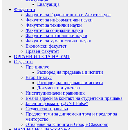
Евалуација
Факултети
Факултет за Градежништво и Архитектура
Факултет за информатички науки
Факултет за технички науки
Факултет за социјални науки
Факултет за технолошки науки
Факултет за хуманистички науки
Економски факултет
Правен факултет
ОРГАНИ И ТЕЛА НА УМТ
Студенти
Прв циклус
Распоред на предавањa и испити
Втор Циклус
Распоред на предавањa и испити
Документи и упатсва
Институционален правилник
Емаил адреси за контакт на студентски прашања
Јавен информатор „UNT Pulse“
Студентски прашања
Предлог теми за дипломски труд и предлог за
менторство
Отварање на Е-пошта и Google Classroom
НАУЧНИ ИСТРАЖУВАЊА