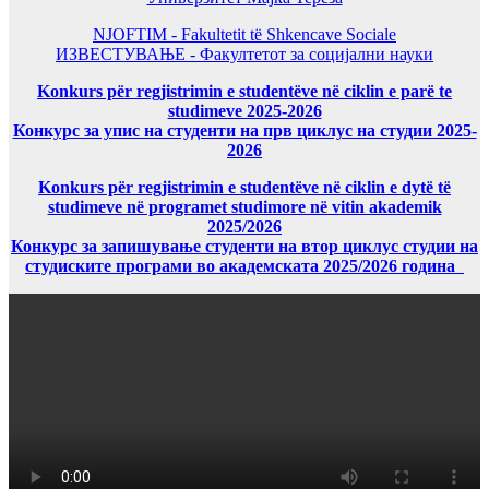
NJOFTIM - Fakultetit të Shkencave Sociale
ИЗВЕСТУВАЊЕ - Факултетот за социјални науки
Konkurs për regjistrimin e studentëve në ciklin e parë te
studimeve 2025-2026
Конкурс за упис на студенти на прв циклус на студии 2025-
2026
Konkurs për regjistrimin e studentëve në ciklin e dytë të
studimeve në programet studimore në vitin akademik
2025/2026
Конкурс за запишување студенти на втор циклус студии на
студиските програми во академската 2025/2026 година