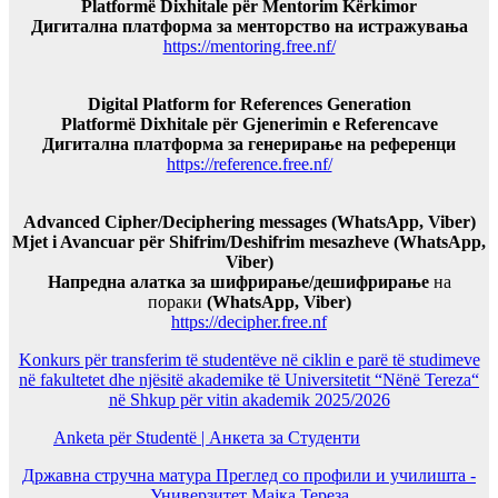
Platformë Dixhitale për Mentorim Kërkimor
Дигитална платформа за менторство на истражувања
https://mentoring.free.nf/
Digital Platform for References Generation
Platformë Dixhitale për Gjenerimin e Referencave
Дигитална платформа за генерирање на референци
https://reference.free.nf/
Advanced Cipher/Deciphering messages (WhatsApp, Viber)
Mjet i Avancuar për Shifrim/Deshifrim mesazheve (WhatsApp,
Viber)
Напредна алатка за шифрирање/дешифрирање
на
пораки
(WhatsApp, Viber)
https://decipher.free.nf
Konkurs për transferim të studentëve në ciklin e parë të studimeve
në fakultetet dhe njësitë akademike të Universitetit “Nënë Tereza“
në Shkup për vitin akademik 2025/2026
Anketa për Studentë | Анкета за Студенти
Државна стручна матура Преглед со профили и училишта -
Универзитет Мајка Тереза