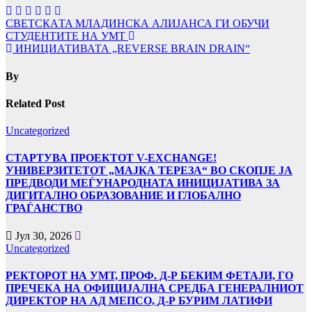
Навигација
СВЕТСКАTA МЛАДИНСКА АЛИЈАНСА ГИ ОБУЧИ
СТУДЕНТИТЕ НА УМТ
на
ИНИЦИАТИВАТА „REVERSE BRAIN DRAIN“
напис
By
Related Post
Uncategorized
СТАРТУВА ПРОЕКТОТ V-EXCHANGE!
УНИВЕРЗИТЕТОТ „МАЈКА ТЕРЕЗА“ ВО СКОПЈЕ ЈА
ПРЕДВОДИ МЕЃУНАРОДНАТА ИНИЦИЈАТИВА ЗА
ДИГИТАЛНО ОБРАЗОВАНИЕ И ГЛОБАЛНО
ГРАЃАНСТВО
Јул 30, 2026
Uncategorized
РЕКТОРОТ НА УМТ, ПРОФ. Д-Р БЕКИМ ФЕТАЈИ, ГО
ПРЕЧЕКА НА ОФИЦИЈАЛНА СРЕДБА ГЕНЕРАЛНИОТ
ДИРЕКТОР НА АД МЕПСО, Д-Р БУРИМ ЛАТИФИ