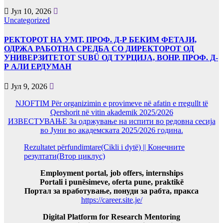
Јул 10, 2026
Uncategorized
РЕКТОРОТ НА УМТ, ПРОФ. Д-Р БЕКИМ ФЕТАЈИ,
ОДРЖА РАБОТНА СРЕДБА СО ДИРЕКТОРОТ ОД
УНИВЕРЗИТЕТОТ SUBÜ ОД ТУРЦИЈА, ВОНР. ПРОФ. Д-
Р АЛИ ЕРДУМАН
Јул 9, 2026
NJOFTIM Për organizimin e provimeve në afatin e rregullt të
Qershorit në vitin akademik 2025/2026
ИЗВЕСТУВАЊЕ За одржување на испити во редовна сесија
во Јуни во академската 2025/2026 година.
Rezultatet përfundimtare(Cikli i dytë) || Конечните
резултати(Втор циклус)
Employment portal, job offers, internships
Portali i punësimeve, oferta pune, praktikë
Портал за вработување, понуди за рабта, пракса
https://career.site.je/
Digital Platform for Research Mentoring