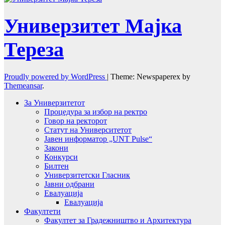
Универзитет Мајка
Тереза
Proudly powered by WordPress
|
Theme: Newspaperex by
Themeansar
.
За Универзитетот
Процедура за избор на ректро
Говор на ректорот
Статут на Университетот
Јавен информатор „UNT Pulse“
Закони
Конкурси
Билтен
Универзитетски Гласник
Јавни одбрани
Евалуација
Евалуација
Факултети
Факултет за Градежништво и Архитектура