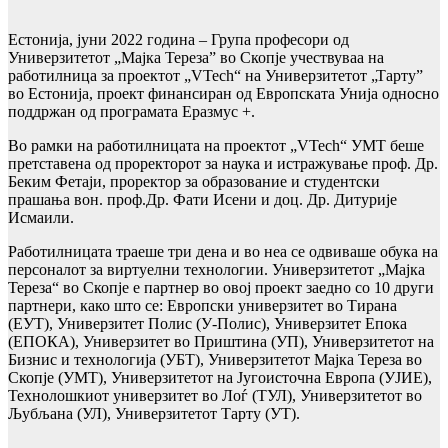
Естонија, јуни 2022 година – Група професори од
Универзитетот „Мајка Тереза” во Скопје учествуваа на
работилница за проектот „VTech“ на Универзитетот „Тарту”
во Естонија, проект финансиран од Европската Унија односно
поддржан од програмата Еразмус +.
Во рамки на работилницата на проектот „VTech“ УМТ беше
претставена од проректорот за наука и истражување проф. Др.
Беким Фетаји, проректор за образование и студентски
прашања вон. проф.Др. Фати Исени и доц. Др. Дитурије
Исмаили.
Работилницата траеше три дена и во неа се одвиваше обука на
персоналот за виртуелни технологии. Универзитетот „Мајка
Тереза“ во Скопје е партнер во овој проект заедно со 10 други
партнери, како што се: Европски универзитет во Тирана
(ЕУТ), Универзитет Полис (У-Полис), Универзитет Епока
(ЕПОКА), Универзитет во Приштина (УП), Универзитетот на
Бизнис и технологија (УБТ), Универзитетот Мајка Тереза во
Скопје (УМТ), Универзитетот на Југоисточна Европа (УЈИЕ),
Технолошкиот универзитет во Лоѓ (ТУЛ), Универзитетот во
Љубљана (УЛ), Универзитетот Тарту (УТ).