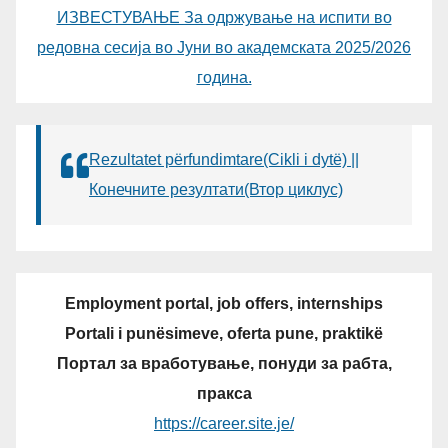
ИЗВЕСТУВАЊЕ За одржување на испити во
редовна сесија во Јуни во академската 2025/2026
година.
Rezultatet përfundimtare(Cikli i dytë) ||
Конечните резултати(Втор циклус)
Employment portal, job offers, internships
Portali i punësimeve, oferta pune, praktikë
Портал за вработување, понуди за рабта,
пракса
https://career.site.je/