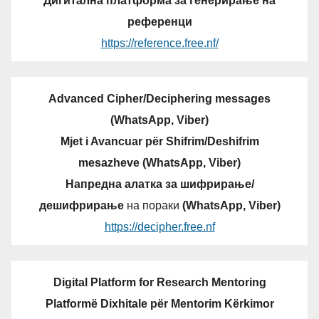
Дигитална платформа за генерирање на
референци
https://reference.free.nf/
Advanced Cipher/Deciphering messages
(WhatsApp, Viber)
Mjet i Avancuar për Shifrim/Deshifrim
mesazheve (WhatsApp, Viber)
Напредна алатка за шифрирање/
дешифрирање
на пораки
(WhatsApp, Viber)
https://decipher.free.nf
Digital Platform for Research Mentoring
Platformë Dixhitale për Mentorim Kërkimor