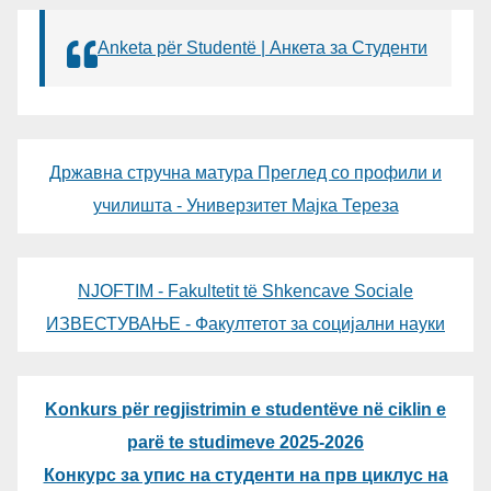
Anketa për Studentë | Анкета за Студенти
Државна стручна матура Преглед со профили и
училишта - Универзитет Мајка Тереза
NJOFTIM - Fakultetit të Shkencave Sociale
ИЗВЕСТУВАЊЕ - Факултетот за социјални науки
Konkurs për regjistrimin e studentëve në ciklin e
parë te studimeve 2025-2026
Конкурс за упис на студенти на прв циклус на