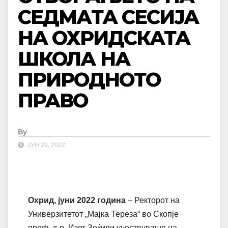
СЕДМАТА СЕСИЈА
НА ОХРИДСКАТА
ШКОЛА НА
ПРИРОДНОТО
ПРАВО
By
ЈУН 29, 2022
Охрид, јуни 2022 година
– Ректорот на
Универзитетот „Мајка Тереза“ во Скопје
проф. д-р. Изет Зеќири учествуваше на