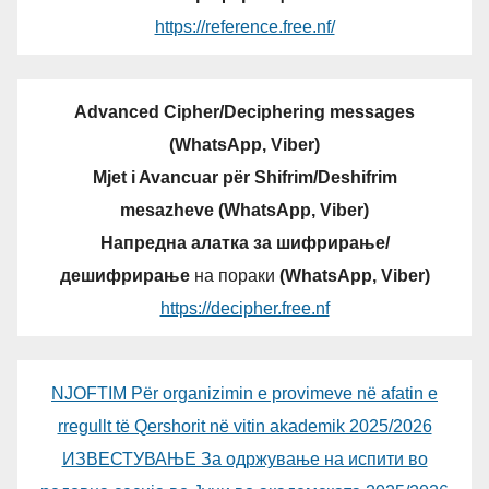
https://reference.free.nf/
Advanced Cipher/Deciphering messages
(WhatsApp, Viber)
Mjet i Avancuar për Shifrim/Deshifrim
mesazheve (WhatsApp, Viber)
Напредна алатка за шифрирање/
дешифрирање
на пораки
(WhatsApp, Viber)
https://decipher.free.nf
NJOFTIM Për organizimin e provimeve në afatin e
rregullt të Qershorit në vitin akademik 2025/2026
ИЗВЕСТУВАЊЕ За одржување на испити во