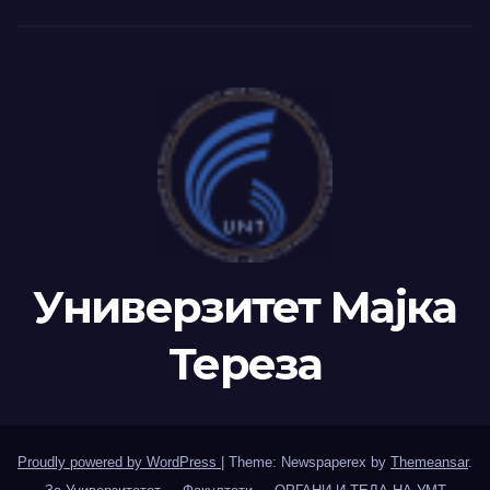
Универзитет Мајка
Тереза
Proudly powered by WordPress
|
Theme: Newspaperex by
Themeansar
.