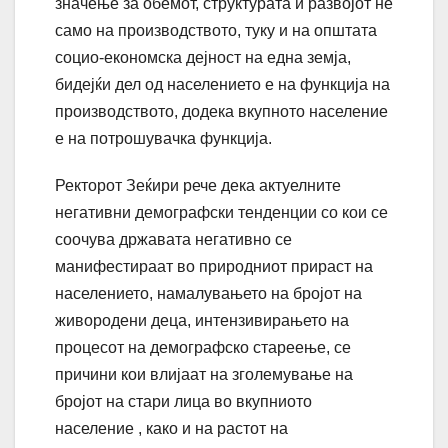
значење за обемот, структурата и развојот не
само на производството, туку и на општата
социо-економска дејност на една земја,
бидејќи дел од населението е на функција на
производството, додека вкупното население
е на потрошувачка функција.
Ректорот Зеќири рече дека актуелните
негативни демографски тенденции со кои се
соочува државата негативно се
манифестираат во природниот прираст на
населението, намалувањето на бројот на
живородени деца, интензивирањето на
процесот на демографско стареење, се
причини кои влијаат на зголемување на
бројот на стари лица во вкупниото
население , како и на растот на