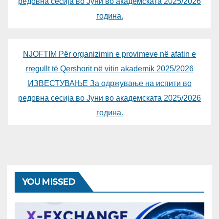
редовна сесија во Јуни во академската 2025/2026
година.
NJOFTIM Për organizimin e provimeve në afatin e
rregullt të Qershorit në vitin akademik 2025/2026
ИЗВЕСТУВАЊЕ За одржување на испити во
редовна сесија во Јуни во академската 2025/2026
година.
YOU MISSED