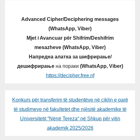
Advanced Cipher/Deciphering messages
(WhatsApp, Viber)
Mjet i Avancuar për Shifrim/Deshifrim
mesazheve (WhatsApp, Viber)
Напредна алатка за шифрирање/
дешифрирање
на пораки
(WhatsApp, Viber)
https://decipher.free.nf
Konkurs për transferim të studentëve në ciklin e parë
të studimeve në fakultetet dhe njësitë akademike të
Universitetit “Nënë Tereza“ në Shkup për vitin
akademik 2025/2026