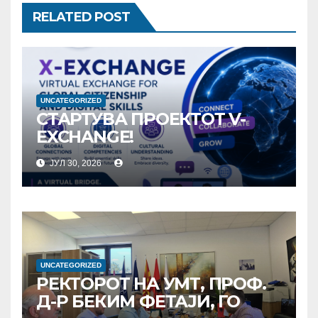
RELATED POST
UNCATEGORIZED
СТАРТУВА ПРОЕКТОТ V-
EXCHANGE!
УНИВЕРЗИТЕТОТ „МАЈКА
ЈУЛ 30, 2026
ТЕРЕЗА“ ВО СКОПЈЕ ЈА
ПРЕДВОДИ
МЕЃУНАРОДНАТА
ИНИЦИЈАТИВА ЗА
ДИГИТАЛНО
ОБРАЗОВАНИЕ И
UNCATEGORIZED
ГЛОБАЛНО ГРАЃАНСТВО
РЕКТОРОТ НА УМТ, ПРОФ.
Д-Р БЕКИМ ФЕТАЈИ, ГО