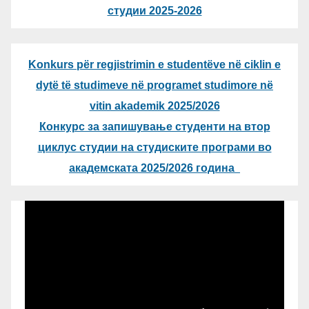
студии 2025-2026
Konkurs për regjistrimin e studentëve në ciklin e
dytë të studimeve në programet studimore në
vitin akademik 2025/2026
Конкурс за запишување студенти на втор
циклус студии на студиските програми во
академската 2025/2026 година