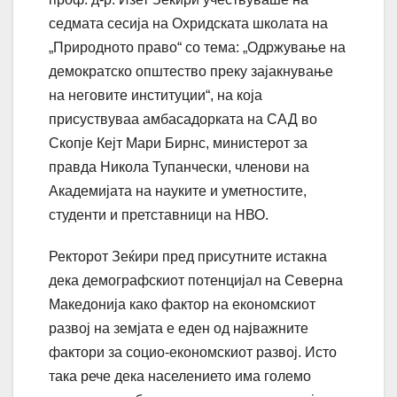
седмата сесија на Охридската школата на
„Природното право“ со тема: „Одржување на
демократско општество преку зајакнување
на неговите институции“, на која
присуствуваа амбасадорката на САД во
Скопје Кејт Мари Бирнс, министерот за
правда Никола Тупанчески, членови на
Академијата на науките и уметностите,
студенти и претставници на НВО.
Ректорот Зеќири пред присутните истакна
дека демографскиот потенцијал на Северна
Македонија како фактор на економскиот
развој на земјата е еден од најважните
фактори за социо-економскиот развој. Исто
така рече дека населението има големо