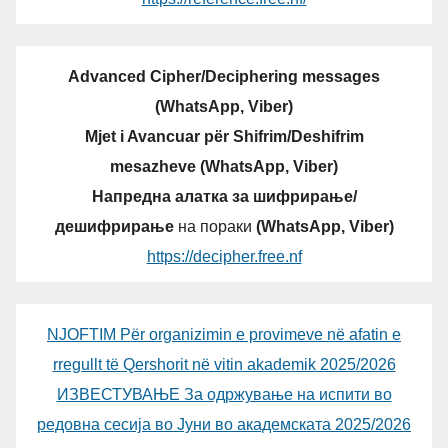
Advanced Cipher/Deciphering messages
(WhatsApp, Viber)
Mjet i Avancuar për Shifrim/Deshifrim
mesazheve (WhatsApp, Viber)
Напредна алатка за шифрирање/
дешифрирање
на пораки
(WhatsApp, Viber)
https://decipher.free.nf
NJOFTIM Për organizimin e provimeve në afatin e
rregullt të Qershorit në vitin akademik 2025/2026
ИЗВЕСТУВАЊЕ За одржување на испити во
редовна сесија во Јуни во академската 2025/2026