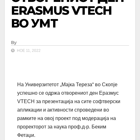
ERASMUS VTECH
ВО УMТ
By
НОЕ 11, 2022
На Универзитетот „Мајка Тереза“ во Скопје
успешно се одржа отворениот ден Еразмус
VTECH за презентација на сите софтверски
апликации и активности спроведени во
рамките на овој проект под модерација на
проректорот за наука проф.д-р. Беким
Фетаџи.