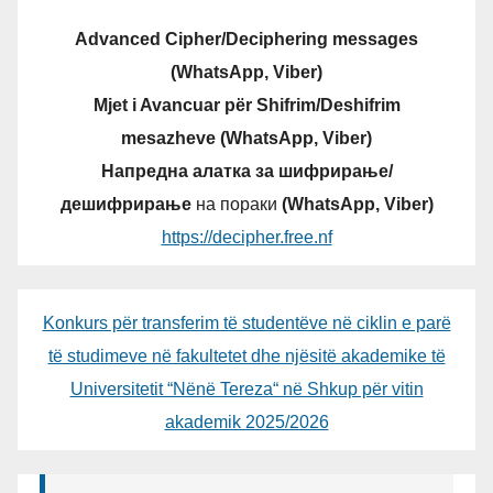
Advanced Cipher/Deciphering messages
(WhatsApp, Viber)
Mjet i Avancuar për Shifrim/Deshifrim
mesazheve (WhatsApp, Viber)
Напредна алатка за шифрирање/
дешифрирање
на пораки
(WhatsApp, Viber)
https://decipher.free.nf
Konkurs për transferim të studentëve në ciklin e parë
të studimeve në fakultetet dhe njësitë akademike të
Universitetit “Nënë Tereza“ në Shkup për vitin
akademik 2025/2026