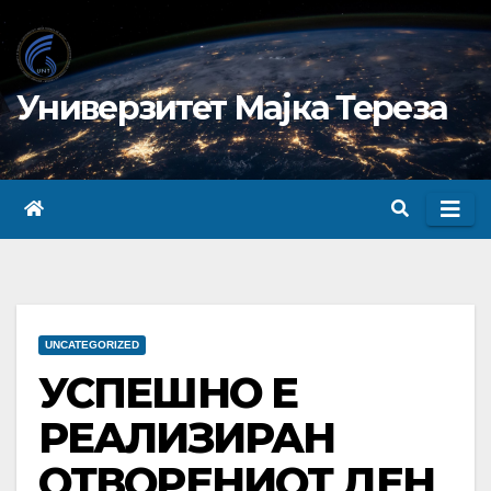
Skip
to
content
Универзитет Мајка Тереза
UNCATEGORIZED
УСПЕШНО Е
РЕАЛИЗИРАН
ОТВОРЕНИОТ ДЕН