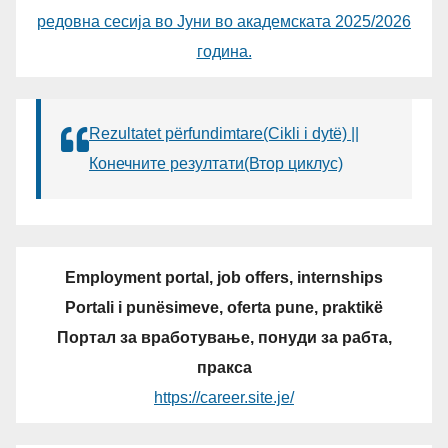
редовна сесија во Јуни во академската 2025/2026
година.
Rezultatet përfundimtare(Cikli i dytë) ||
Конечните резултати(Втор циклус)
Employment portal, job offers, internships
Portali i punësimeve, oferta pune, praktikë
Портал за вработување, понуди за рабта,
пракса
https://career.site.je/