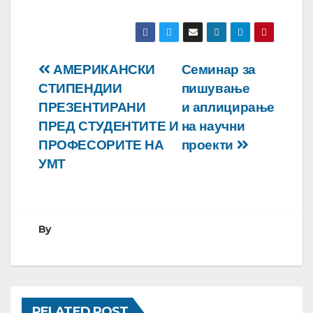
Навигација
АМЕРИКАНСКИ
Семинар за
СТИПЕНДИИ
пишување
на
ПРЕЗЕНТИРАНИ
и аплицирање
напис
ПРЕД СТУДЕНТИТЕ И
на научни
ПРОФЕСОРИТЕ НА
проекти
УМТ
By
RELATED POST