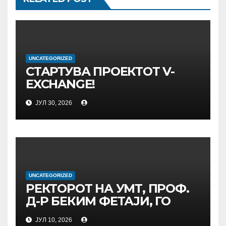
UNCATEGORIZED
СТАРТУВА ПРОЕКТОТ V-
EXCHANGE!
УНИВЕРЗИТЕТОТ „МАЈКА
ЈУЛ 30, 2026
ТЕРЕЗА“ ВО СКОПЈЕ ЈА
ПРЕДВОДИ
МЕЃУНАРОДНАТА
ИНИЦИЈАТИВА ЗА
ДИГИТАЛНО
ОБРАЗОВАНИЕ И
UNCATEGORIZED
ГЛОБАЛНО ГРАЃАНСТВО
РЕКТОРОТ НА УМТ, ПРОФ.
Д-Р БЕКИМ ФЕТАЈИ, ГО
ПРЕЧЕКА НА ОФИЦИЈАЛНА
ЈУЛ 10, 2026