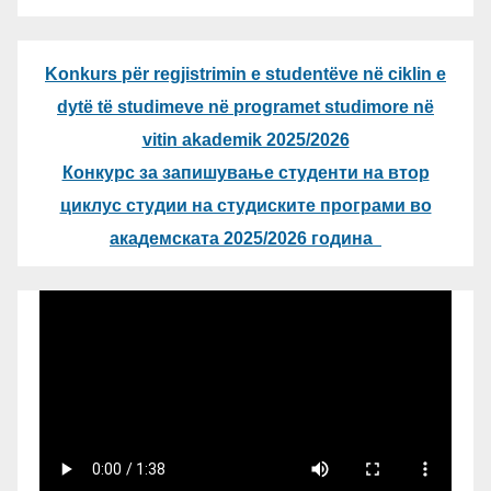
Konkurs për regjistrimin e studentëve në ciklin e
dytë të studimeve në programet studimore në
vitin akademik 2025/2026
Конкурс за запишување студенти на втор
циклус студии на студиските програми во
академската 2025/2026 година