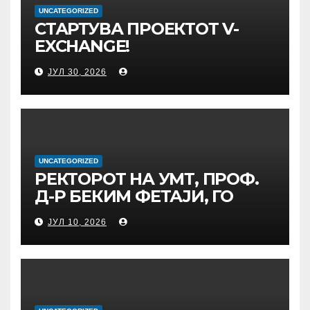
UNCATEGORIZED
СТАРТУВА ПРОЕКТОТ V-
EXCHANGE!
УНИВЕРЗИТЕТОТ „МАЈКА
ЈУЛ 30, 2026
ТЕРЕЗА“ ВО СКОПЈЕ ЈА
ПРЕДВОДИ
МЕЃУНАРОДНАТА
ИНИЦИЈАТИВА ЗА
ДИГИТАЛНО
ОБРАЗОВАНИЕ И
UNCATEGORIZED
РЕКТОРОТ НА УМТ, ПРОФ.
ГЛОБАЛНО ГРАЃАНСТВО
Д-Р БЕКИМ ФЕТАЈИ, ГО
ПРЕЧЕКА НА ОФИЦИЈАЛНА
ЈУЛ 10, 2026
СРЕДБА ГЕНЕРАЛНИОТ
ДИРЕКТОР НА АД МЕПСО,
Д-Р БУРИМ ЛАТИФИ