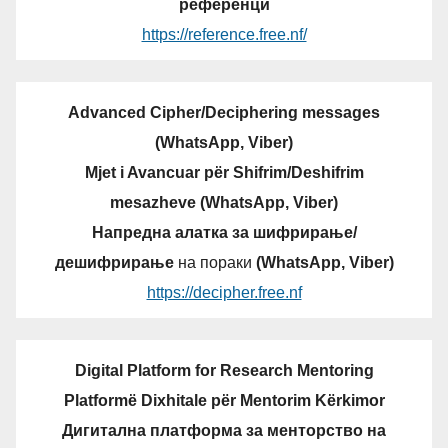
референци
https://reference.free.nf/
Advanced Cipher/Deciphering messages
(WhatsApp, Viber)
Mjet i Avancuar për Shifrim/Deshifrim
mesazheve (WhatsApp, Viber)
Напредна алатка за шифрирање/
дешифрирање
на пораки
(WhatsApp, Viber)
https://decipher.free.nf
Digital Platform for Research Mentoring
Platformë Dixhitale për Mentorim Kërkimor
Дигитална платформа за менторство на