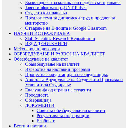
Емаил адреси за контакт на студентски прашања
Јавен информатор „UNT Pulse“
Студентски прашања
Предлог теми за дипломски труд и предлог за
менторство
Отварање на Е-пошта и Google Classroom
НАУЧНИ ИСТРАЖУВАЊА
Staff Scientific Research Repositorium
ИЗДАДЕНИ КНИГИ
Меѓународни договори
ОБЕЗБЕДУВАЊЕ И РАЗВОЈ НА КВАЛИТЕТ
Обаезбедување на квалитет
Обаезбедување на квалитет
Изработка на наставни програми
Процес на акредитација и реакредитација,
Анкета за Вреднување на Студиската Програма и
Условите за Студирање
Евалуација од страна на студенти
Проодноста
Обзервациаја
ДОКУМЕНТИ
Совет за обезбедување на квалитет
Регулатива за информации
Елаборат
Вести и настани