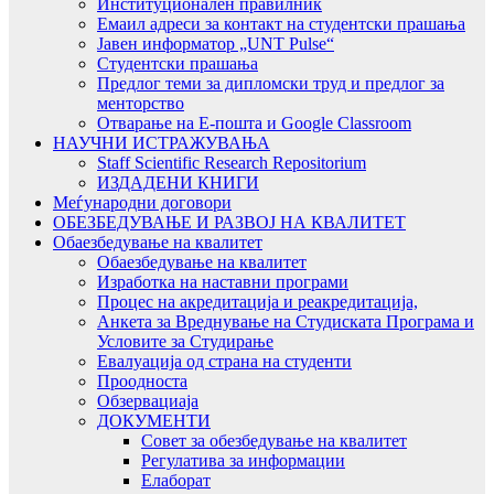
Институционален правилник
Емаил адреси за контакт на студентски прашања
Јавен информатор „UNT Pulse“
Студентски прашања
Предлог теми за дипломски труд и предлог за
менторство
Отварање на Е-пошта и Google Classroom
НАУЧНИ ИСТРАЖУВАЊА
Staff Scientific Research Repositorium
ИЗДАДЕНИ КНИГИ
Меѓународни договори
ОБЕЗБЕДУВАЊЕ И РАЗВОЈ НА КВАЛИТЕТ
Обаезбедување на квалитет
Обаезбедување на квалитет
Изработка на наставни програми
Процес на акредитација и реакредитација,
Анкета за Вреднување на Студиската Програма и
Условите за Студирање
Евалуација од страна на студенти
Проодноста
Обзервациаја
ДОКУМЕНТИ
Совет за обезбедување на квалитет
Регулатива за информации
Елаборат