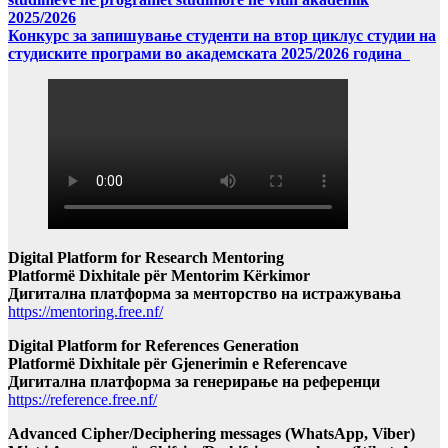
2025/2026
Конкурс за запишување студенти на втор циклус студии на
студиските програми во академската 2025/2026 година
Digital Platform for Research Mentoring
Platformë Dixhitale për Mentorim Kërkimor
Дигитална платформа за менторство на истражувања
https://mentoring.free.nf/
Digital Platform for References Generation
Platformë Dixhitale për Gjenerimin e Referencave
Дигитална платформа за генерирање на референци
https://reference.free.nf/
Advanced Cipher/Deciphering messages (WhatsApp, Viber)