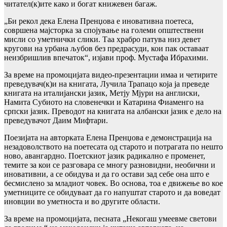
читател(к)ите како и богат книжевен багаж.
„Би рекол дека Елена Пренџова е иновативна поетеса,
совршена мајсторка за спојување на големи општествени
мисли со уметнички слики. Таа храбро патува низ девет
кругови на урбана љубов без предрасуди, кои пак оставаат
неизбришлив впечаток“, изјави проф. Мустафа Ибрахими.
За време на промоцијата видео-презентации имаа и четирите
преведувач(к)и на книгата, Лучила Трапацо која ја преведе
книгата на италијански јазик, Метју Мјури на англиски,
Намита Субиото на словенечки и Катарина Фиаменго на
српски јазик. Преводот на книгата на албански јазик е дело на
преведувачот Даим Мифтари.
Поезијата на авторката Елена Пренџова е демонстрација на
незадоволството на поетесата од старото и потрагата по нешто
ново, авангардно. Поетскиот јазик радикално е променет,
темите за кои се разговара се многу разновидни, необични и
иновативни, а се обидува и да го остави зад себе она што е
бесмислено за младиот човек. Во основа, тоа е движење во кое
уметниците се обидуваат да го напуштат старото и да воведат
иновции во уметноста и во другите области.
За време на промоцијата, песната „Некогаш умеевме светови