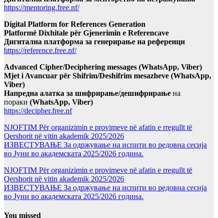
https://mentoring.free.nf/
Digital Platform for References Generation
Platformë Dixhitale për Gjenerimin e Referencave
Дигитална платформа за генерирање на референци
https://reference.free.nf/
Advanced Cipher/Deciphering messages (WhatsApp, Viber)
Mjet i Avancuar për Shifrim/Deshifrim mesazheve (WhatsApp,
Viber)
Напредна алатка за шифрирање/дешифрирање
на
пораки
(WhatsApp, Viber)
https://decipher.free.nf
NJOFTIM Për organizimin e provimeve në afatin e rregullt të
Qershorit në vitin akademik 2025/2026
ИЗВЕСТУВАЊЕ За одржување на испити во редовна сесија
во Јуни во академската 2025/2026 година.
NJOFTIM Për organizimin e provimeve në afatin e rregullt të
Qershorit në vitin akademik 2025/2026
ИЗВЕСТУВАЊЕ За одржување на испити во редовна сесија
во Јуни во академската 2025/2026 година.
You missed