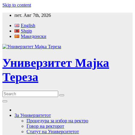
Skip to content
пет. Авг 7th, 2026
English
Shqip
Македонски
Универзитет Мајка
Тереза
За Универзитетот
Процедура за избор на ректро
Говор на ректорот
Статут на Университетот