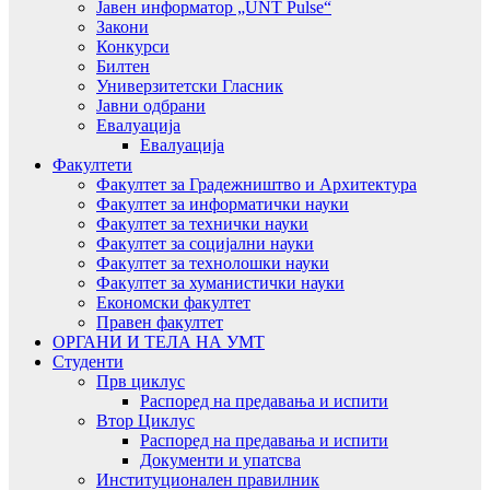
Јавен информатор „UNT Pulse“
Закони
Конкурси
Билтен
Универзитетски Гласник
Јавни одбрани
Евалуација
Евалуација
Факултети
Факултет за Градежништво и Архитектура
Факултет за информатички науки
Факултет за технички науки
Факултет за социјални науки
Факултет за технолошки науки
Факултет за хуманистички науки
Економски факултет
Правен факултет
ОРГАНИ И ТЕЛА НА УМТ
Студенти
Прв циклус
Распоред на предавањa и испити
Втор Циклус
Распоред на предавањa и испити
Документи и упатсва
Институционален правилник