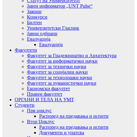
Статут на Университетот
Јавен информатор „UNT Pulse“
Закони
Конкурси
Билтен
Универзитетски Гласник
Јавни одбрани
Евалуација
Евалуација
Факултети
Факултет за Градежништво и Архитектура
Факултет за информатички науки
Факултет за технички науки
Факултет за социјални науки
Факултет за технолошки науки
Факултет за хуманистички науки
Економски факултет
Правен факултет
ОРГАНИ И ТЕЛА НА УМТ
Студенти
Прв циклус
Распоред на предавањa и испити
Втор Циклус
Распоред на предавањa и испити
Документи и упатсва