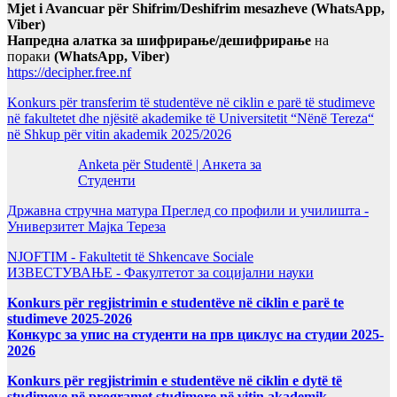
Mjet i Avancuar për Shifrim/Deshifrim mesazheve (WhatsApp,
Viber)
Напредна алатка за шифрирање/дешифрирање
на
пораки
(WhatsApp, Viber)
https://decipher.free.nf
Konkurs për transferim të studentëve në ciklin e parë të studimeve
në fakultetet dhe njësitë akademike të Universitetit “Nënë Tereza“
në Shkup për vitin akademik 2025/2026
Anketa për Studentë | Анкета за
Студенти
Државна стручна матура Преглед со профили и училишта -
Универзитет Мајка Тереза
NJOFTIM - Fakultetit të Shkencave Sociale
ИЗВЕСТУВАЊЕ - Факултетот за социјални науки
Konkurs për regjistrimin e studentëve në ciklin e parë te
studimeve 2025-2026
Конкурс за упис на студенти на прв циклус на студии 2025-
2026
Konkurs për regjistrimin e studentëve në ciklin e dytë të
studimeve në programet studimore në vitin akademik