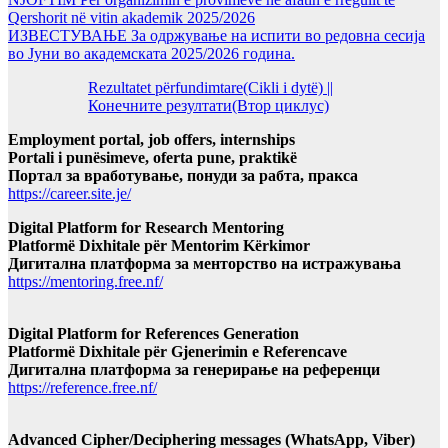
Qershorit në vitin akademik 2025/2026
ИЗВЕСТУВАЊЕ За одржување на испити во редовна сесија
во Јуни во академската 2025/2026 година.
Rezultatet përfundimtare(Cikli i dytë) ||
Конечните резултати(Втор циклус)
Employment portal, job offers, internships
Portali i punësimeve, oferta pune, praktikë
Портал за вработување, понуди за рабта, пракса
https://career.site.je/
Digital Platform for Research Mentoring
Platformë Dixhitale për Mentorim Kërkimor
Дигитална платформа за менторство на истражувања
https://mentoring.free.nf/
Digital Platform for References Generation
Platformë Dixhitale për Gjenerimin e Referencave
Дигитална платформа за генерирање на референци
https://reference.free.nf/
Advanced Cipher/Deciphering messages (WhatsApp, Viber)