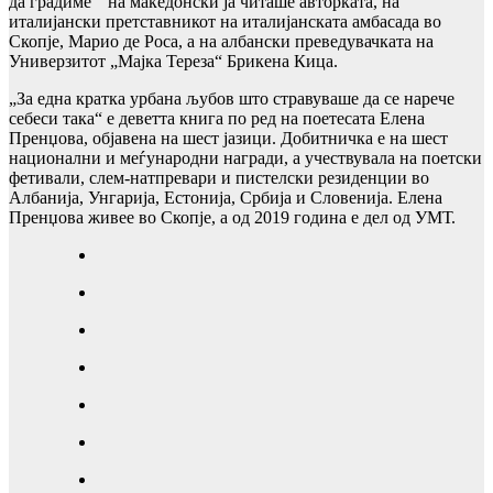
да градиме “ на македонски ја читаше авторката, на
италијански претставникот на италијанската амбасада во
Скопје, Марио де Роса, а на албански преведувачката на
Универзитот „Мајка Тереза“ Брикена Кица.
„За една кратка урбана љубов што стравуваше да се нарече
себеси така“ е деветта книга по ред на поетесата Елена
Пренџова, објавена на шест јазици. Добитничка е на шест
национални и меѓународни награди, а учествувала на поетски
фетивали, слем-натпревари и пистелски резиденции во
Албанија, Унгарија, Естонија, Србија и Словенија. Елена
Пренџова живее во Скопје, а од 2019 година е дел од УМТ.