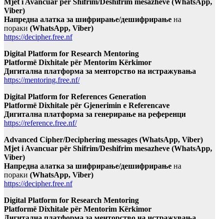
Mjet i Avancuar për Shifrim/Deshifrim mesazheve (WhatsApp,
Viber)
Напредна алатка за шифрирање/дешифрирање
на
пораки
(WhatsApp, Viber)
https://decipher.free.nf
Digital Platform for Research Mentoring
Platformë Dixhitale për Mentorim Kërkimor
Дигитална платформа за менторство на истражувања
https://mentoring.free.nf/
Digital Platform for References Generation
Platformë Dixhitale për Gjenerimin e Referencave
Дигитална платформа за генерирање на референци
https://reference.free.nf/
Advanced Cipher/Deciphering messages (WhatsApp, Viber)
Mjet i Avancuar për Shifrim/Deshifrim mesazheve (WhatsApp,
Viber)
Напредна алатка за шифрирање/дешифрирање
на
пораки
(WhatsApp, Viber)
https://decipher.free.nf
Digital Platform for Research Mentoring
Platformë Dixhitale për Mentorim Kërkimor
Дигитална платформа за менторство на истражувања