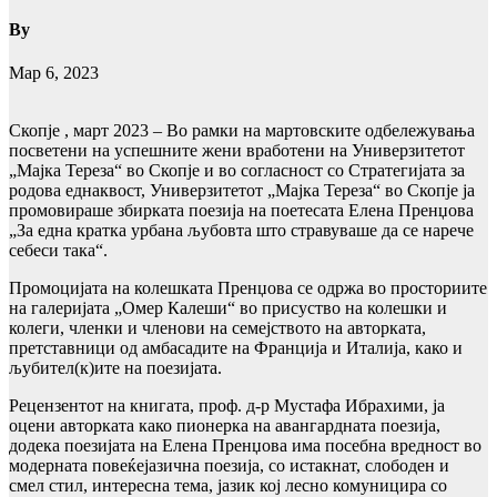
By
Мар 6, 2023
Скопје , март 2023 – Во рамки на мартовските одбележувања
посветени на успешните жени вработени на Универзитетот
„Мајка Тереза“ во Скопје и во согласност со Стратегијата за
родова еднаквост, Универзитетот „Мајка Тереза“ во Скопје ја
промовираше збирката поезија на поетесата Елена Пренџова
„За една кратка урбана љубовта што стравуваше да се нарече
себеси така“.
Промоцијата на колешката Пренџова се одржа во просториите
на галеријата „Омер Калеши“ во присуство на колешки и
колеги, членки и членови на семејството на авторката,
претставници од амбасадите на Франција и Италија, како и
љубител(к)ите на поезијата.
Рецензентот на книгата, проф. д-р Мустафа Ибрахими, ја
оцени авторката како пионерка на авангардната поезија,
додека поезијата на Елена Пренџова има посебна вредност во
модерната повеќејазична поезија, со истакнат, слободен и
смел стил, интересна тема, јазик кој лесно комуницира со