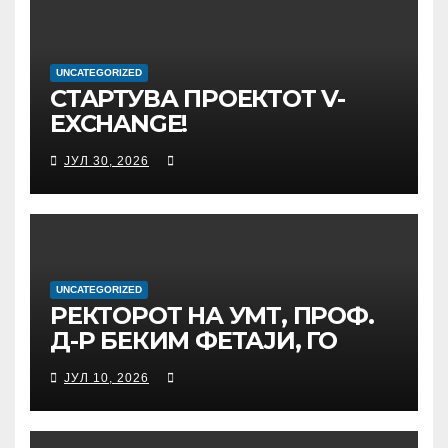
UNCATEGORIZED
СТАРТУВА ПРОЕКТОТ V-
EXCHANGE!
УНИВЕРЗИТЕТОТ „МАЈКА
ЈУЛ 30, 2026
ТЕРЕЗА“ ВО СКОПЈЕ ЈА
ПРЕДВОДИ
МЕЃУНАРОДНАТА
ИНИЦИЈАТИВА ЗА
ДИГИТАЛНО
ОБРАЗОВАНИЕ И
UNCATEGORIZED
РЕКТОРОТ НА УМТ, ПРОФ.
ГЛОБАЛНО ГРАЃАНСТВО
Д-Р БЕКИМ ФЕТАЈИ, ГО
ПРЕЧЕКА НА ОФИЦИЈАЛНА
ЈУЛ 10, 2026
СРЕДБА ГЕНЕРАЛНИОТ
ДИРЕКТОР НА АД МЕПСО,
Д-Р БУРИМ ЛАТИФИ