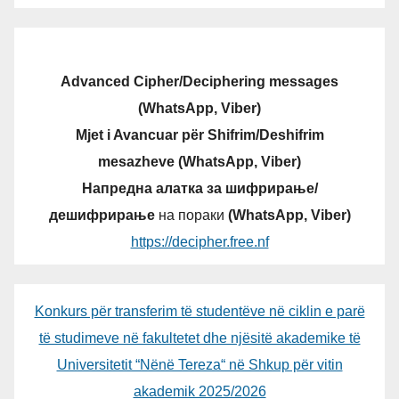
Advanced Cipher/Deciphering messages
(WhatsApp, Viber)
Mjet i Avancuar për Shifrim/Deshifrim
mesazheve (WhatsApp, Viber)
Напредна алатка за шифрирање/
дешифрирање
на пораки
(WhatsApp, Viber)
https://decipher.free.nf
Konkurs për transferim të studentëve në ciklin e parë
të studimeve në fakultetet dhe njësitë akademike të
Universitetit “Nënë Tereza“ në Shkup për vitin
akademik 2025/2026