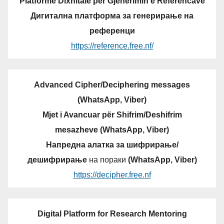
Platformë Dixhitale për Gjenerimin e Referencave
Дигитална платформа за генерирање на
референци
https://reference.free.nf/
Advanced Cipher/Deciphering messages
(WhatsApp, Viber)
Mjet i Avancuar për Shifrim/Deshifrim
mesazheve (WhatsApp, Viber)
Напредна алатка за шифрирање/
дешифрирање
на пораки
(WhatsApp, Viber)
https://decipher.free.nf
Digital Platform for Research Mentoring