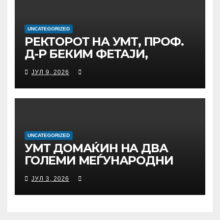
UNCATEGORIZED
РЕКТОРОТ НА УМТ, ПРОФ.
Д-Р БЕКИМ ФЕТАЈИ,
ОДРЖА РАБОТНА СРЕДБА
ЈУЛ 9, 2026
СО ДИРЕКТОРОТ ОД
УНИВЕРЗИТЕТОТ SUBÜ ОД
ТУРЦИЈА, ВОНР. ПРОФ. Д-Р
АЛИ ЕРДУМАН
UNCATEGORIZED
УMТ ДОМАЌИН НА ДВА
ГОЛЕМИ МЕЃУНАРОДНИ
НАУЧНИ НАСТАНИ –
ЈУЛ 3, 2026
РЕКТОРОТ ФЕТАЈИ ОДРЖА
РАБОТНА СРЕДБА СО
РАКОВОДСТВОТО НА TAEG,