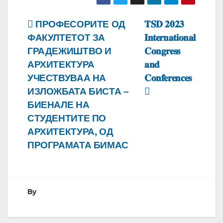
Навигација
ПРОФЕСОРИТЕ ОД
𝐓𝐒𝐃 𝟐𝟎𝟐𝟑
ФАКУЛТЕТОТ ЗА
𝐈𝐧𝐭𝐞𝐫𝐧𝐚𝐭𝐢𝐨𝐧𝐚𝐥
на
ГРАДЕЖИШТВО И
𝐂𝐨𝐧𝐠𝐫𝐞𝐬𝐬
напис
АРХИТЕКТУРА
𝐚𝐧𝐝
УЧЕСТВУВАА НА
𝐂𝐨𝐧𝐟𝐞𝐫𝐞𝐧𝐜𝐞𝐬
ИЗЛОЖБАТА БИСТА –
БИЕНАЛЕ НА
СТУДЕНТИТЕ ПО
АРХИТЕКТУРА, ОД
ПРОГРАМАТА БИМАС
By