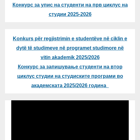
Конкурс за упис на студенти на прв циклус на
студии 2025-2026
Konkurs për regjistrimin e studentëve në ciklin e
dytë të studimeve në programet studimore në
vitin akademik 2025/2026
Конкурс за запишување студенти на втор
циклус студии на студиските програми во
академската 2025/2026 година