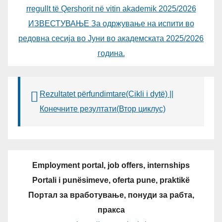
rregullt të Qershorit në vitin akademik 2025/2026
ИЗВЕСТУВАЊЕ За одржување на испити во
редовна сесија во Јуни во академската 2025/2026
година.
Rezultatet përfundimtare(Cikli i dytë) ||
Конечните резултати(Втор циклус)
Employment portal, job offers, internships
Portali i punësimeve, oferta pune, praktikë
Портал за вработување, понуди за рабта,
пракса