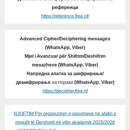
референци
https://reference.free.nf/
Advanced Cipher/Deciphering messages
(WhatsApp, Viber)
Mjet i Avancuar për Shifrim/Deshifrim
mesazheve (WhatsApp, Viber)
Напредна алатка за шифрирање/
дешифрирање
на пораки
(WhatsApp, Viber)
https://decipher.free.nf
NJOFTIM Për organizimin e provimeve në afatin e
rregullt të Qershorit në vitin akademik 2025/2026