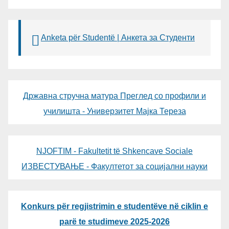
Anketa për Studentë | Анкета за Студенти
Државна стручна матура Преглед со профили и
училишта - Универзитет Мајка Тереза
NJOFTIM - Fakultetit të Shkencave Sociale
ИЗВЕСТУВАЊЕ - Факултетот за социјални науки
Konkurs për regjistrimin e studentëve në ciklin e
parë te studimeve 2025-2026