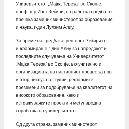
Универзитетот „Мајка Тереза“ во Скопје,
проф. д-р Изет Зеќири, на работна средба го
пречека заменик министерот за образование
и наука, г-дин Лулзим Алиу.
За време на средбата, ректорот Зеќири го
информираше г-дин Алиу за напредокот и
последните случувања на Универзитетот
„Мајка Тереза“ во Скопје, вклучително и
организацијата на наставниот процес за прв
и втор циклус на студии, реформите
преземени за подобрување на квалитетот на
високото образование, како и
истражувачките проекти и меѓународна
соработка на универзитетот.
Од друга страна, заменик министерот