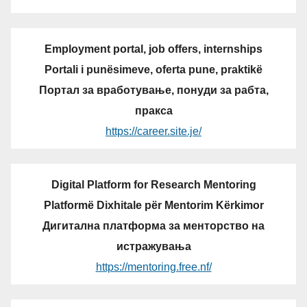
Employment portal, job offers, internships
Portali i punësimeve, oferta pune, praktikë
Портал за вработување, понуди за рабта,
пракса
https://career.site.je/
Digital Platform for Research Mentoring
Platformë Dixhitale për Mentorim Kërkimor
Дигитална платформа за менторство на
истражувања
https://mentoring.free.nf/