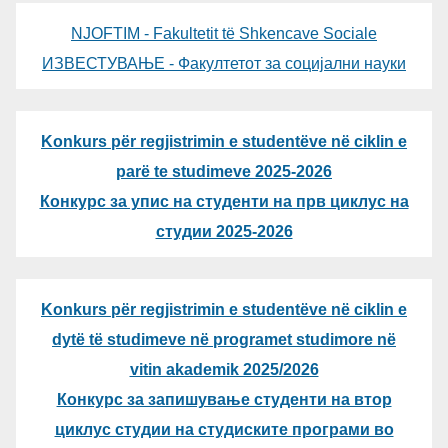
NJOFTIM - Fakultetit të Shkencave Sociale
ИЗВЕСТУВАЊЕ - Факултетот за социјални науки
Konkurs për regjistrimin e studentëve në ciklin e
parë te studimeve 2025-2026
Конкурс за упис на студенти на прв циклус на
студии 2025-2026
Konkurs për regjistrimin e studentëve në ciklin e
dytë të studimeve në programet studimore në
vitin akademik 2025/2026
Конкурс за запишување студенти на втор
циклус студии на студиските програми во