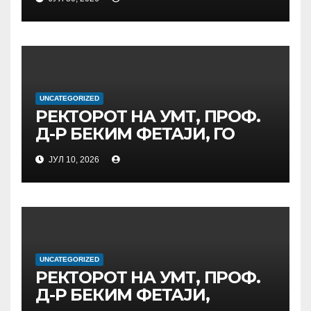
ТЕРЕЗА“ ВО СКОПЈЕ ЈА
ПРЕДВОДИ
МЕЃУНАРОДНАТА
ИНИЦИЈАТИВА ЗА
ДИГИТАЛНО
ОБРАЗОВАНИЕ И
UNCATEGORIZED
ГЛОБАЛНО ГРАЃАНСТВО
РЕКТОРОТ НА УМТ, ПРОФ.
Д-Р БЕКИМ ФЕТАЈИ, ГО
ПРЕЧЕКА НА ОФИЦИЈАЛНА
ЈУЛ 10, 2026
СРЕДБА ГЕНЕРАЛНИОТ
ДИРЕКТОР НА АД МЕПСО,
Д-Р БУРИМ ЛАТИФИ
UNCATEGORIZED
РЕКТОРОТ НА УМТ, ПРОФ.
Д-Р БЕКИМ ФЕТАЈИ,