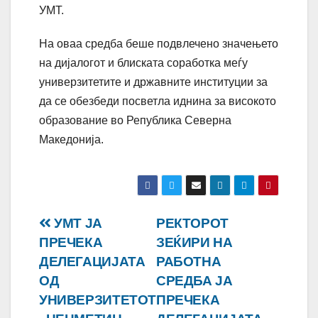
УМТ.
На оваа средба беше подвлечено значењето
на дијалогот и блиската соработка меѓу
универзитетите и државните институции за
да се обезбеди посветла иднина за високото
образование во Република Северна
Македонија.
Навигација
УМТ ЈА
РЕКТОРОТ
ПРЕЧЕКА
ЗЕЌИРИ НА
на
ДЕЛЕГАЦИЈАТА
РАБОТНА
напис
ОД
СРЕДБА ЈА
УНИВЕРЗИТЕТОТ
ПРЕЧЕКА