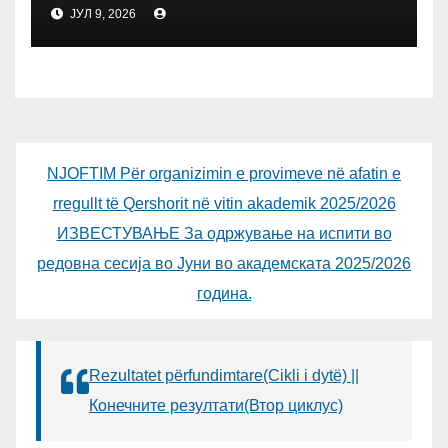
ОДРЖА РАБОТНА СРЕДБА
ЈУЛ 9, 2026
СО ДИРЕКТОРОТ ОД
УНИВЕРЗИТЕТОТ SUBÜ ОД
ТУРЦИЈА, ВОНР. ПРОФ. Д-Р
АЛИ ЕРДУМАН
NJOFTIM Për organizimin e provimeve në afatin e
rregullt të Qershorit në vitin akademik 2025/2026
ИЗВЕСТУВАЊЕ За одржување на испити во
редовна сесија во Јуни во академската 2025/2026
година.
Rezultatet përfundimtare(Cikli i dytë) ||
Конечните резултати(Втор циклус)