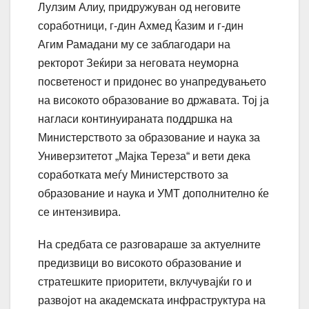
Лулзим Алиу, придружуван од неговите
соработници, г-дин Ахмед Ќазим и г-дин
Агим Рамадани му се заблагодари на
ректорот Зеќири за неговата неуморна
посветеност и придонес во унапредувањето
на високото образование во државата. Тој ја
нагласи континуираната поддршка на
Министерството за образование и наука за
Универзитетот „Мајка Тереза“ и вети дека
соработката меѓу Министерството за
образование и наука и УМТ дополнително ќе
се интензивира.
На средбата се разговараше за актуелните
предизвици во високото образование и
стратешките приоритети, вклучувајќи го и
развојот на академската инфраструктура на