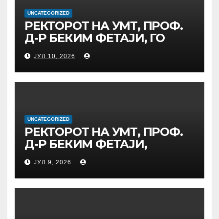
ДИГИТАЛНО
ОБРАЗОВАНИЕ И
UNCATEGORIZED
РЕКТОРОТ НА УМТ, ПРОФ.
ГЛОБАЛНО ГРАЃАНСТВО
Д-Р БЕКИМ ФЕТАЈИ, ГО
ПРЕЧЕКА НА ОФИЦИЈАЛНА
ЈУЛ 10, 2026
СРЕДБА ГЕНЕРАЛНИОТ
ДИРЕКТОР НА АД МЕПСО,
Д-Р БУРИМ ЛАТИФИ
UNCATEGORIZED
РЕКТОРОТ НА УМТ, ПРОФ.
Д-Р БЕКИМ ФЕТАЈИ,
ОДРЖА РАБОТНА СРЕДБА
ЈУЛ 9, 2026
СО ДИРЕКТОРОТ ОД
УНИВЕРЗИТЕТОТ SUBÜ ОД
ТУРЦИЈА, ВОНР. ПРОФ. Д-Р
АЛИ ЕРДУМАН