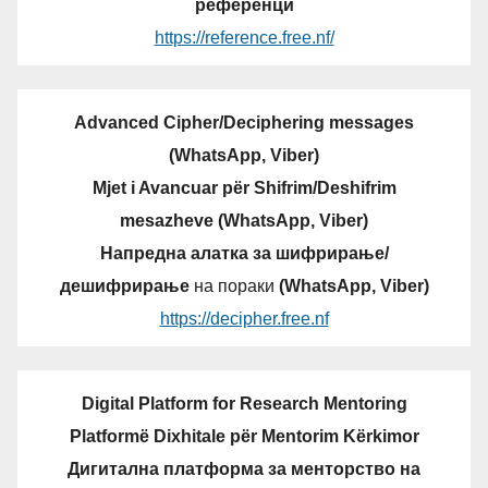
референци
https://reference.free.nf/
Advanced Cipher/Deciphering messages
(WhatsApp, Viber)
Mjet i Avancuar për Shifrim/Deshifrim
mesazheve (WhatsApp, Viber)
Напредна алатка за шифрирање/
дешифрирање
на пораки
(WhatsApp, Viber)
https://decipher.free.nf
Digital Platform for Research Mentoring
Platformë Dixhitale për Mentorim Kërkimor
Дигитална платформа за менторство на