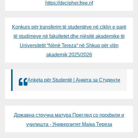
https://decipher.free.nf
Konkurs për transferim të studentëve në ciklin e parë
të studimeve në fakultetet dhe njësitë akademike të
Universitetit “Nënë Tereza“ në Shkup për vitin
akademik 2025/2026
Anketa për Studentë | Анкета за Студенти
Државна стручна матура Преглед со профили и
училишта - Универзитет Мајка Тереза