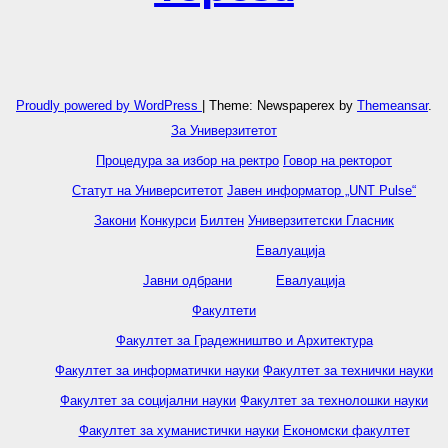
Proudly powered by WordPress
|
Theme: Newspaperex by
Themeansar
.
За Универзитетот
Процедура за избор на ректро
Говор на ректорот
Статут на Университетот
Јавен информатор „UNT Pulse“
Закони
Конкурси
Билтен
Универзитетски Гласник
Евалуација
Јавни одбрани
Евалуација
Факултети
Факултет за Градежништво и Архитектура
Факултет за информатички науки
Факултет за технички науки
Факултет за социјални науки
Факултет за технолошки науки
Факултет за хуманистички науки
Економски факултет