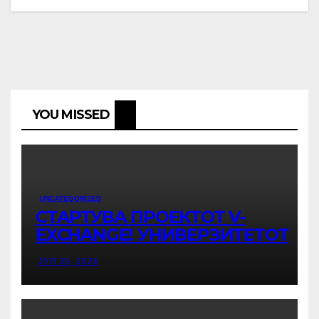
YOU MISSED
UNCATEGORIZED
СТАРТУВА ПРОЕКТОТ V-
EXCHANGE! УНИВЕРЗИТЕТОТ
„МАЈКА ТЕРЕЗА“ ВО СКОПЈЕ ЈА
ЈУЛ 30, 2026
ПРЕДВОДИ МЕЃУНАРОДНАТА
ИНИЦИЈАТИВА ЗА
ДИГИТАЛНО ОБРАЗОВАНИЕ И