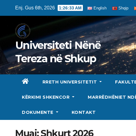
Skip
Enj. Gus 6th, 2026
1:26:35 AM
English
Shqip
to
content
Universiteti Nënë
Tereza në Shkup
RRETH UNIVERSITETIT
FAKULT
KËRKIMI SHKENCOR
MARRËDHËNIET N
DOKUMENTE
KONTAKT
Muaj:
Shkurt 2026