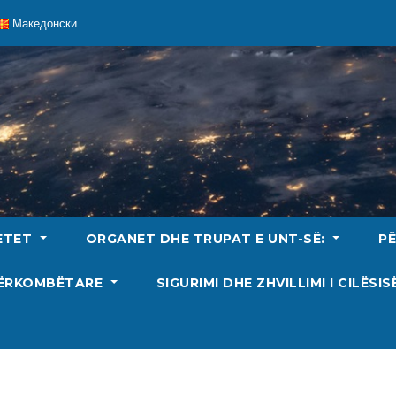
Македонски
ETET
ORGANET DHE TRUPAT E UNT-SË:
P
DËRKOMBËTARE
SIGURIMI DHE ZHVILLIMI I CILËSI