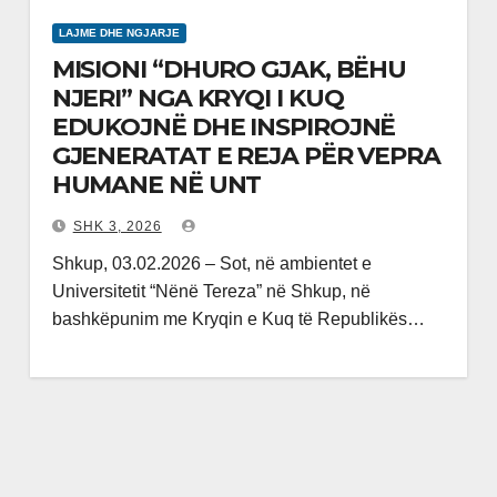
LAJME DHE NGJARJE
MISIONI “DHURO GJAK, BËHU
NJERI” NGA KRYQI I KUQ
EDUKOJNË DHE INSPIROJNË
GJENERATAT E REJA PËR VEPRA
HUMANE NË UNT
SHK 3, 2026
Shkup, 03.02.2026 – Sot, në ambientet e
Universitetit “Nënë Tereza” në Shkup, në
bashkëpunim me Kryqin e Kuq të Republikës…