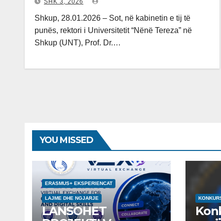
SHK 3, 2026
Shkup, 28.01.2026 – Sot, në kabinetin e tij të
punës, rektori i Universitetit “Nënë Tereza” në
Shkup (UNT), Prof. Dr.…
YOU MISSED
ERASMUS+ EKSPERIENCAT
LAJME DHE NGJARJE
KONKUR
LANSOHET
Kon