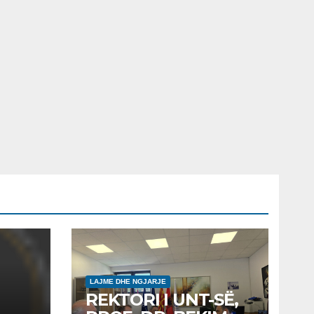
LAJME DHE NGJARJE
REKTORI I UNT-SË,