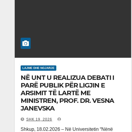
LAJME DHE NGJARJE
NË UNT U REALIZUA DEBATI I
PARË PUBLIK PËR LIGJIN E
ARSIMIT TË LARTË ME
MINISTREN, PROF. DR. VESNA
JANEVSKA
SHK 19, 2026
Shkup, 18.02.2026 – Në Universitetin “Nënë