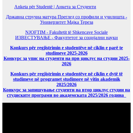
Anketa për Studentë | Анкета за Студенти
Државна стручна матура Преглед со профили и училишта -
Универзитет Мајка Тереза
NJOFTIM - Fakultetit të Shkencave Sociale
ИЗВЕСТУВАЊЕ - Факултетот за социјални науки
Konkurs për regjistrimin e studentëve në ciklin e parë te
studimeve 2025-2026
Конкурс за упис на студенти на прв циклус на студии 2025-
2026
Konkurs për regjistrimin e studentëve në ciklin e dytë të
studimeve në programet studimore në vitin akademik
2025/2026
Конкурс за запишување студенти на втор циклус студии на
студиските програми во академската 2025/2026 година