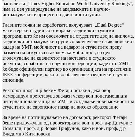
ранг-листа „Times Higher Education World University Rankings“,
има за цел унапредување на академските и научно-
истражувачките процеси на двете институции.
Главните точки на соработката вклучуваат: „Dual Degree“
магистерски студии со отворање заеднички студиски
програми што ќе им овозможат на студентите двојна диплома,
заеднички истражувачки групи со вклучување на академскиот
кадар на УМТ, мобилност на кадарот и студентите преку
размена на искуства и академска мобилност, со цел
зголемување на квалитетот на наставата и студиското
искуство, соработка на научни конференции, каде што УМТ
ќе биде официјален партнер во организацијата на престижни
IEEE конференции, како и во објавување заеднички научни
списанија.
Ректорот проф. д-р Беким Фетаји истакна дека овој
меморандум претставува значаен чекор кон понатамошната
интернационализација на УМТ и создавање нови можности за
студентите на европскиот пазар на високо образование.
За време на потпишувањето на договорот, ректорот Фетаји
беше придружуван од проректорката вон. проф. д-р Дитурије
Исмаили, проф. д-р Зоран Трифунов, како и вон. проф. д-р
Владимир Китановски.