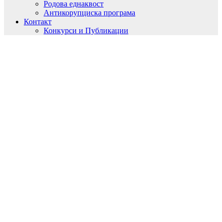
Родова еднаквост
Антикорупциска програма
Контакт
Конкурси и Публикации