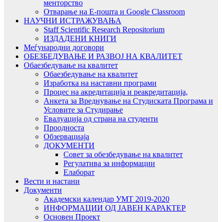
менторство
Отварање на Е-пошта и Google Classroom
НАУЧНИ ИСТРАЖУВАЊА
Staff Scientific Research Repositorium
ИЗДАДЕНИ КНИГИ
Меѓународни договори
ОБЕЗБЕДУВАЊЕ И РАЗВОЈ НА КВАЛИТЕТ
Обаезбедување на квалитет
Обаезбедување на квалитет
Изработка на наставни програми
Процес на акредитација и реакредитација,
Анкета за Вреднување на Студиската Програма и
Условите за Студирање
Евалуација од страна на студенти
Проодноста
Обзервациаја
ДОКУМЕНТИ
Совет за обезбедување на квалитет
Регулатива за информации
Елаборат
Вести и настани
Документи
Академски календар УМТ 2019-2020
ИНФОРМАЦИИ ОД ЈАВЕН КАРАКТЕР
Основен Проект