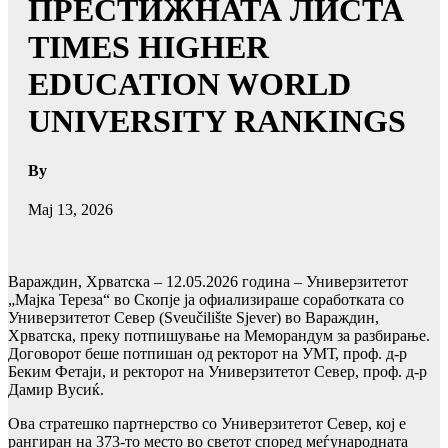
ПРЕСТИЖНАТА ЛИСТА
TIMES HIGHER
EDUCATION WORLD
UNIVERSITY RANKINGS
By
Мај 13, 2026
Вараждин, Хрватска – 12.05.2026 година – Универзитетот
„Мајка Тереза“ во Скопје ја офиализираше соработката со
Универзитетот Север (Sveučilište Sjever) во Вараждин,
Хрватска, преку потпишување на Меморандум за разбирање.
Договорот беше потпишан од ректорот на УМТ, проф. д-р
Беким Фетаји, и ректорот на Универзитетот Север, проф. д-р
Дамир Вусиќ.
Ова стратешко партнерство со Универзитетот Север, кој е
рангиран на 373-то место во светот според меѓународната