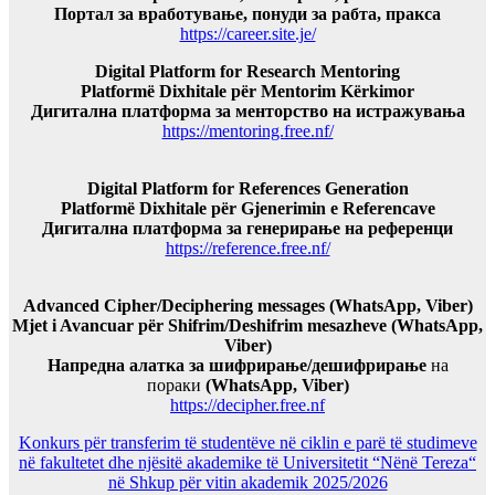
Портал за вработување, понуди за рабта, пракса
https://career.site.je/
Digital Platform for Research Mentoring
Platformë Dixhitale për Mentorim Kërkimor
Дигитална платформа за менторство на истражувања
https://mentoring.free.nf/
Digital Platform for References Generation
Platformë Dixhitale për Gjenerimin e Referencave
Дигитална платформа за генерирање на референци
https://reference.free.nf/
Advanced Cipher/Deciphering messages (WhatsApp, Viber)
Mjet i Avancuar për Shifrim/Deshifrim mesazheve (WhatsApp,
Viber)
Напредна алатка за шифрирање/дешифрирање
на
пораки
(WhatsApp, Viber)
https://decipher.free.nf
Konkurs për transferim të studentëve në ciklin e parë të studimeve
në fakultetet dhe njësitë akademike të Universitetit “Nënë Tereza“
në Shkup për vitin akademik 2025/2026