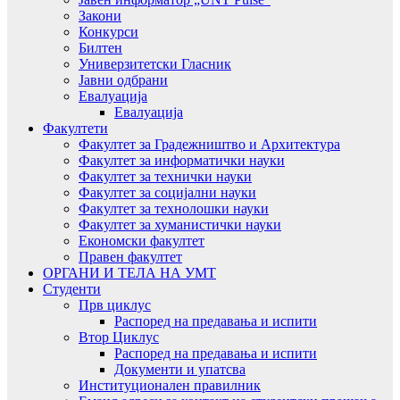
Закони
Конкурси
Билтен
Универзитетски Гласник
Јавни одбрани
Евалуација
Евалуација
Факултети
Факултет за Градежништво и Архитектура
Факултет за информатички науки
Факултет за технички науки
Факултет за социјални науки
Факултет за технолошки науки
Факултет за хуманистички науки
Економски факултет
Правен факултет
ОРГАНИ И ТЕЛА НА УМТ
Студенти
Прв циклус
Распоред на предавањa и испити
Втор Циклус
Распоред на предавањa и испити
Документи и упатсва
Институционален правилник