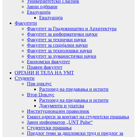
Универзитетски Гласник
Јавни одбрани
Евалуација
Евалуација
Факултети
Факултет за Градежништво и Архитектура
Факултет за информатички науки
Факултет за технички науки
Факултет за социјални науки
Факултет за технолошки науки
Факултет за хуманистички науки
Економски факултет
Правен факултет
ОРГАНИ И ТЕЛА НА УМТ
Студенти
Прв циклус
Распоред на предавањa и испити
Втор Циклус
Распоред на предавањa и испити
Документи и упатсва
Институционален правилник
Емаил адреси за контакт на студентски прашања
Јавен информатор „UNT Pulse“
Студентски прашања
Предлог теми за дипломски труд и предлог за