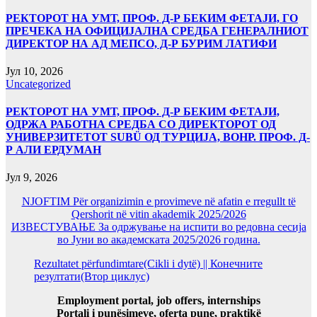
РЕКТОРОТ НА УМТ, ПРОФ. Д-Р БЕКИМ ФЕТАЈИ, ГО
ПРЕЧЕКА НА ОФИЦИЈАЛНА СРЕДБА ГЕНЕРАЛНИОТ
ДИРЕКТОР НА АД МЕПСО, Д-Р БУРИМ ЛАТИФИ
Јул 10, 2026
Uncategorized
РЕКТОРОТ НА УМТ, ПРОФ. Д-Р БЕКИМ ФЕТАЈИ,
ОДРЖА РАБОТНА СРЕДБА СО ДИРЕКТОРОТ ОД
УНИВЕРЗИТЕТОТ SUBÜ ОД ТУРЦИЈА, ВОНР. ПРОФ. Д-
Р АЛИ ЕРДУМАН
Јул 9, 2026
NJOFTIM Për organizimin e provimeve në afatin e rregullt të
Qershorit në vitin akademik 2025/2026
ИЗВЕСТУВАЊЕ За одржување на испити во редовна сесија
во Јуни во академската 2025/2026 година.
Rezultatet përfundimtare(Cikli i dytë) || Конечните
резултати(Втор циклус)
Employment portal, job offers, internships
Portali i punësimeve, oferta pune, praktikë