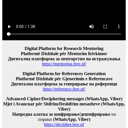
Digital Platform for Research Mentoring
Platformë Dixhitale për Mentorim Kërkimor
Дигитална платформа за менторство на истражувања
https://mentoring.free.nf/
Digital Platform for References Generation
Platformë Dixhitale për Gjenerimin e Referencave
Дигитална платформа за генерирање на референци
https://reference.free.nf/
Advanced Cipher/Deciphering messages (WhatsApp, Viber)
Mjet i Avancuar për Shifrim/Deshifrim mesazheve (WhatsApp,
Viber)
Напредна алатка за шифрирање/дешифрирање
на
пораки
(WhatsApp, Viber)
https://decipher.free.nf