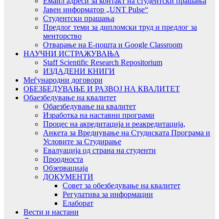
Емаил адреси за контакт на студентски прашања
Јавен информатор „UNT Pulse“
Студентски прашања
Предлог теми за дипломски труд и предлог за
менторство
Отварање на Е-пошта и Google Classroom
НАУЧНИ ИСТРАЖУВАЊА
Staff Scientific Research Repositorium
ИЗДАДЕНИ КНИГИ
Меѓународни договори
ОБЕЗБЕДУВАЊЕ И РАЗВОЈ НА КВАЛИТЕТ
Обаезбедување на квалитет
Обаезбедување на квалитет
Изработка на наставни програми
Процес на акредитација и реакредитација,
Анкета за Вреднување на Студиската Програма и
Условите за Студирање
Евалуација од страна на студенти
Проодноста
Обзервациаја
ДОКУМЕНТИ
Совет за обезбедување на квалитет
Регулатива за информации
Елаборат
Вести и настани