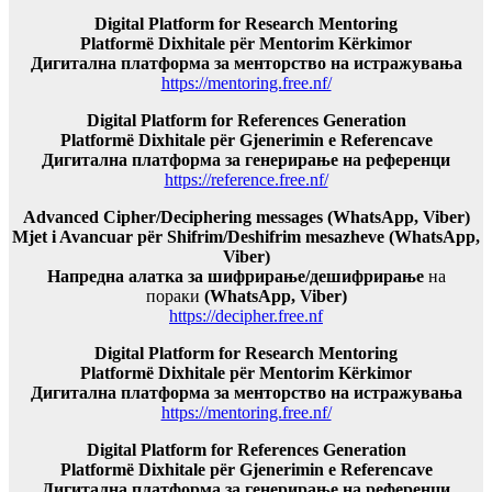
Digital Platform for Research Mentoring
Platformë Dixhitale për Mentorim Kërkimor
Дигитална платформа за менторство на истражувања
https://mentoring.free.nf/
Digital Platform for References Generation
Platformë Dixhitale për Gjenerimin e Referencave
Дигитална платформа за генерирање на референци
https://reference.free.nf/
Advanced Cipher/Deciphering messages (WhatsApp, Viber)
Mjet i Avancuar për Shifrim/Deshifrim mesazheve (WhatsApp,
Viber)
Напредна алатка за шифрирање/дешифрирање
на
пораки
(WhatsApp, Viber)
https://decipher.free.nf
Digital Platform for Research Mentoring
Platformë Dixhitale për Mentorim Kërkimor
Дигитална платформа за менторство на истражувања
https://mentoring.free.nf/
Digital Platform for References Generation
Platformë Dixhitale për Gjenerimin e Referencave
Дигитална платформа за генерирање на референци