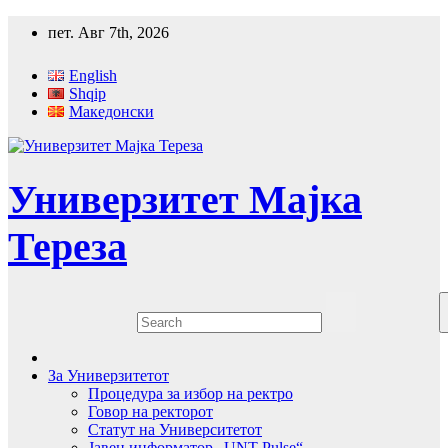
Skip
пет. Авг 7th, 2026
to
content
English
Shqip
Македонски
Универзитет Мајка
Тереза
За Универзитетот
Процедура за избор на ректро
Говор на ректорот
Статут на Университетот
Јавен информатор „UNT Pulse“