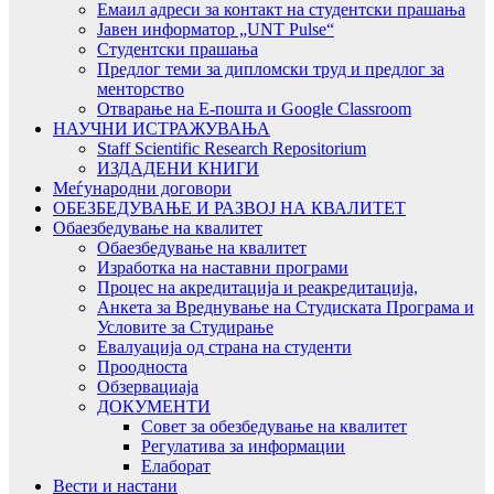
Емаил адреси за контакт на студентски прашања
Јавен информатор „UNT Pulse“
Студентски прашања
Предлог теми за дипломски труд и предлог за
менторство
Отварање на Е-пошта и Google Classroom
НАУЧНИ ИСТРАЖУВАЊА
Staff Scientific Research Repositorium
ИЗДАДЕНИ КНИГИ
Меѓународни договори
ОБЕЗБЕДУВАЊЕ И РАЗВОЈ НА КВАЛИТЕТ
Обаезбедување на квалитет
Обаезбедување на квалитет
Изработка на наставни програми
Процес на акредитација и реакредитација,
Анкета за Вреднување на Студиската Програма и
Условите за Студирање
Евалуација од страна на студенти
Проодноста
Обзервациаја
ДОКУМЕНТИ
Совет за обезбедување на квалитет
Регулатива за информации
Елаборат
Вести и настани