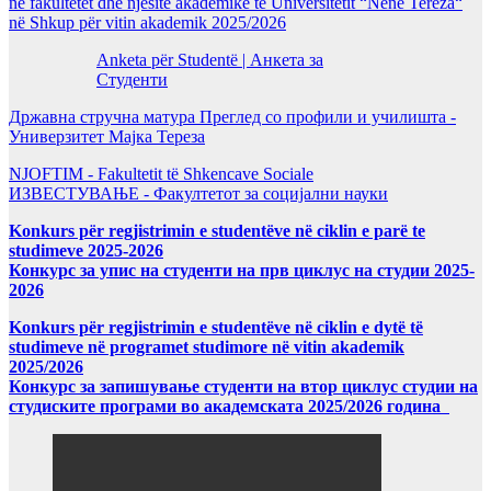
në fakultetet dhe njësitë akademike të Universitetit “Nënë Tereza“
në Shkup për vitin akademik 2025/2026
Anketa për Studentë | Анкета за
Студенти
Државна стручна матура Преглед со профили и училишта -
Универзитет Мајка Тереза
NJOFTIM - Fakultetit të Shkencave Sociale
ИЗВЕСТУВАЊЕ - Факултетот за социјални науки
Konkurs për regjistrimin e studentëve në ciklin e parë te
studimeve 2025-2026
Конкурс за упис на студенти на прв циклус на студии 2025-
2026
Konkurs për regjistrimin e studentëve në ciklin e dytë të
studimeve në programet studimore në vitin akademik
2025/2026
Конкурс за запишување студенти на втор циклус студии на
студиските програми во академската 2025/2026 година