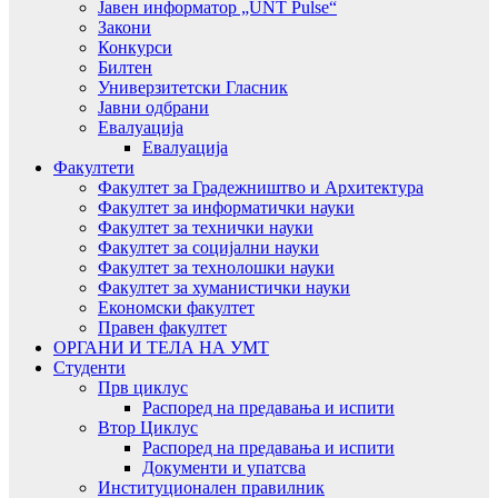
Јавен информатор „UNT Pulse“
Закони
Конкурси
Билтен
Универзитетски Гласник
Јавни одбрани
Евалуација
Евалуација
Факултети
Факултет за Градежништво и Архитектура
Факултет за информатички науки
Факултет за технички науки
Факултет за социјални науки
Факултет за технолошки науки
Факултет за хуманистички науки
Економски факултет
Правен факултет
ОРГАНИ И ТЕЛА НА УМТ
Студенти
Прв циклус
Распоред на предавањa и испити
Втор Циклус
Распоред на предавањa и испити
Документи и упатсва
Институционален правилник