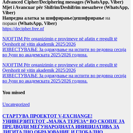
Advanced Cipher/Deciphering messages (WhatsApp, Viber)
Mjet i Avancuar për Shifrim/Deshifrim mesazheve (WhatsApp,
Viber)
Напредна алатка за шифрирање/дешифрирање
на
пораки
(WhatsApp, Viber)
https://decipher.free.nf
NJOFTIM Për organizimin e provimeve në afatin e rregullt të
Qershorit në vitin akademik 2025/2026
ИЗВЕСТУВАЊЕ За одржување на испити во редовна сесија
во Јуни во академската 2025/2026 година.
NJOFTIM Për organizimin e provimeve në afatin e rregullt të
Qershorit në vitin akademik 2025/2026
ИЗВЕСТУВАЊЕ За одржување на испити во редовна сесија
во Јуни во академската 2025/2026 година.
You missed
Uncategorized
СТАРТУВА ПРОЕКТОТ V-EXCHANGE!
УНИВЕРЗИТЕТОТ „МАЈКА ТЕРЕЗА“ ВО СКОПЈЕ ЈА
ПРЕДВОДИ МЕЃУНАРОДНАТА ИНИЦИЈАТИВА ЗА
ДИГИТАЛНО ОБРАЗОВАНИЕ И ГЛОБАЛНО