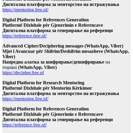
Дигитална платформа за менторство на истражувања
https://mentoring.free.nf/
Digital Platform for References Generation
Platformë Dixhitale për Gjenerimin e Referencave
Дигитална платформа за генерирање на референци
https://reference.free.nf/
Advanced Cipher/Deciphering messages (WhatsApp, Viber)
Mjet i Avancuar për Shifrim/Deshifrim mesazheve (WhatsApp,
Viber)
Напредна алатка за шифрирање/дешифрирање
на
пораки
(WhatsApp, Viber)
https://decipher.free.nf
Digital Platform for Research Mentoring
Platformë Dixhitale për Mentorim Kërkimor
Дигитална платформа за менторство на истражувања
https://mentoring.free.nf/
Digital Platform for References Generation
Platformë Dixhitale për Gjenerimin e Referencave
Дигитална платформа за генерирање на референци
https://reference.free.nf/