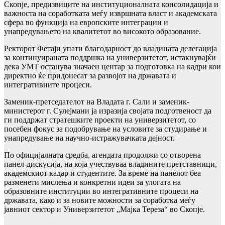
Скопје, предизвиците на институционалната консолидација и
важноста на соработката меѓу извршната власт и академската
сфера во функција на европските интеграции и
унапредувањето на квалитетот во високото образование.
Ректорот Фетаји упати благодарност до владината делегација
за континуираната поддршка на универзитетот, истакнувајќи
дека УМТ останува значаен центар за подготовка на кадри кои
директно ќе придонесат за развојот на државата и
интегративните процеси.
Заменик-претседателот на Владата г. Сали и заменик-
министерот г. Сулејмани ја изразија својата подготвеност да
ги поддржат стратешките проекти на универзитетот, со
посебен фокус за подобрување на условите за студирање и
унапредување на научно-истражувачката дејност.
По официјалната средба, агендата продолжи со отворена
панел-дискусија, на која учествуваа владините претставници,
академскиот кадар и студентите. За време на панелот беа
разменети мислења и конкретни идеи за улогата на
образовните институции во интегративните процеси на
државата, како и за новите можности за соработка меѓу
јавниот сектор и Универзитетот „Мајка Тереза“ во Скопје.