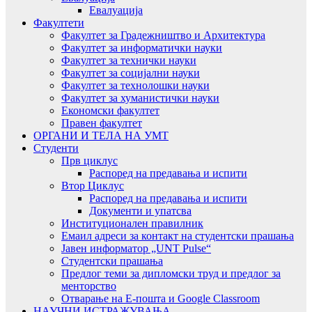
Евалуација
Факултети
Факултет за Градежништво и Архитектура
Факултет за информатички науки
Факултет за технички науки
Факултет за социјални науки
Факултет за технолошки науки
Факултет за хуманистички науки
Економски факултет
Правен факултет
ОРГАНИ И ТЕЛА НА УМТ
Студенти
Прв циклус
Распоред на предавањa и испити
Втор Циклус
Распоред на предавањa и испити
Документи и упатсва
Институционален правилник
Емаил адреси за контакт на студентски прашања
Јавен информатор „UNT Pulse“
Студентски прашања
Предлог теми за дипломски труд и предлог за
менторство
Отварање на Е-пошта и Google Classroom
НАУЧНИ ИСТРАЖУВАЊА