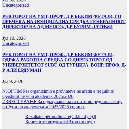
Uncategorized
РЕКТОРОТ НА УМТ, ПРОФ. Д-Р БЕКИМ ФЕТАЈИ, ГО
ПРЕЧЕКА НА ОФИЦИЈАЛНА СРЕДБА ГЕНЕРАЛНИОТ
ДИРЕКТОР НА АД МЕПСО, Д-Р БУРИМ ЛАТИФИ
Јул 10, 2026
Uncategorized
РЕКТОРОТ НА УМТ, ПРОФ. Д-Р БЕКИМ ФЕТАЈИ,
ОДРЖА РАБОТНА СРЕДБА СО ДИРЕКТОРОТ ОД
УНИВЕРЗИТЕТОТ SUBÜ ОД ТУРЦИЈА, ВОНР. ПРОФ. Д-
Р АЛИ ЕРДУМАН
Јул 9, 2026
NJOFTIM Për organizimin e provimeve në afatin e rregullt të
Qershorit në vitin akademik 2025/2026
ИЗВЕСТУВАЊЕ За одржување на испити во редовна сесија
во Јуни во академската 2025/2026 година.
Rezultatet përfundimtare(Cikli i dytë) ||
Конечните резултати(Втор циклус)