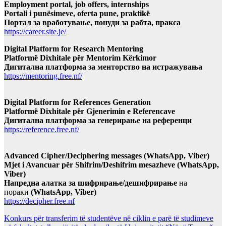
Employment portal, job offers, internships
Portali i punësimeve, oferta pune, praktikë
Портал за вработување, понуди за рабта, пракса
https://career.site.je/
Digital Platform for Research Mentoring
Platformë Dixhitale për Mentorim Kërkimor
Дигитална платформа за менторство на истражувања
https://mentoring.free.nf/
Digital Platform for References Generation
Platformë Dixhitale për Gjenerimin e Referencave
Дигитална платформа за генерирање на референци
https://reference.free.nf/
Advanced Cipher/Deciphering messages (WhatsApp, Viber)
Mjet i Avancuar për Shifrim/Deshifrim mesazheve (WhatsApp,
Viber)
Напредна алатка за шифрирање/дешифрирање
на
пораки
(WhatsApp, Viber)
https://decipher.free.nf
Konkurs për transferim të studentëve në ciklin e parë të studimeve