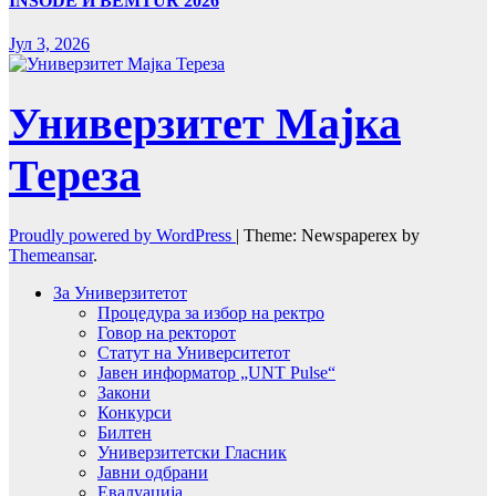
INSODE И BEMTUR 2026
Јул 3, 2026
Универзитет Мајка
Тереза
Proudly powered by WordPress
|
Theme: Newspaperex by
Themeansar
.
За Универзитетот
Процедура за избор на ректро
Говор на ректорот
Статут на Университетот
Јавен информатор „UNT Pulse“
Закони
Конкурси
Билтен
Универзитетски Гласник
Јавни одбрани
Евалуација