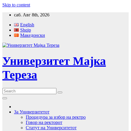
Skip to content
саб. Авг 8th, 2026
English
Shqip
Македонски
Универзитет Мајка
Тереза
За Универзитетот
Процедура за избор на ректро
Говор на ректорот
Статут на Университетот