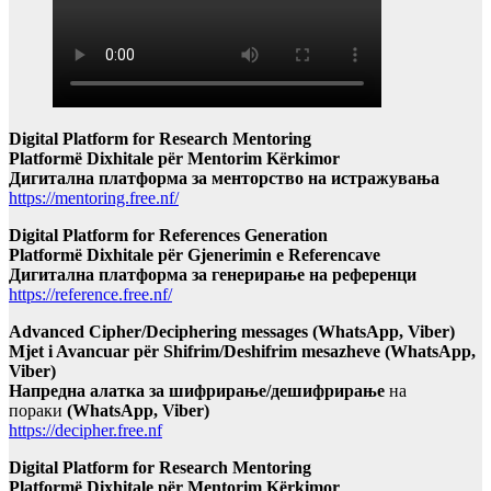
Digital Platform for Research Mentoring
Platformë Dixhitale për Mentorim Kërkimor
Дигитална платформа за менторство на истражувања
https://mentoring.free.nf/
Digital Platform for References Generation
Platformë Dixhitale për Gjenerimin e Referencave
Дигитална платформа за генерирање на референци
https://reference.free.nf/
Advanced Cipher/Deciphering messages (WhatsApp, Viber)
Mjet i Avancuar për Shifrim/Deshifrim mesazheve (WhatsApp,
Viber)
Напредна алатка за шифрирање/дешифрирање
на
пораки
(WhatsApp, Viber)
https://decipher.free.nf
Digital Platform for Research Mentoring
Platformë Dixhitale për Mentorim Kërkimor