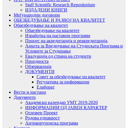
Staff Scientific Research Repositorium
ИЗДАДЕНИ КНИГИ
Меѓународни договори
ОБЕЗБЕДУВАЊЕ И РАЗВОЈ НА КВАЛИТЕТ
Обаезбедување на квалитет
Обаезбедување на квалитет
Изработка на наставни програми
Процес на акредитација и реакредитација,
Анкета за Вреднување на Студиската Програма и
Условите за Студирање
Евалуација од страна на студенти
Проодноста
Обзервациаја
ДОКУМЕНТИ
Совет за обезбедување на квалитет
Регулатива за информации
Елаборат
Вести и настани
Документи
Академски календар УМТ 2019-2020
ИНФОРМАЦИИ ОД ЈАВЕН КАРАКТЕР
Основен Проект
Родова еднаквост
Антикорупциска програма