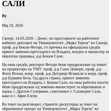
САЛИ
By
Мај 19, 2026
Скопје, 14.05.2026 – Денес, во просториите на работниот
кабинет, ректорот на Универзитетот „Мајка Тереза“ во Скопје,
проф. д-р Беким Фетаји, го пречека на официјална средба
првиот заменик-претседател на Владата, воедно и министер за
европски прашања, д-р Беким Сали.
На оваа средба, ректорот Фетаји беше придружуван од тимот
на проректори на УМТ: проф. д-р Сани Демири, проф. д-р
Фати Исени, вонр. проф. д-р Дитурије Исмаили и вонр. проф.
д-р Бујамин Бела. Од друга страна, првиот заменик-
претседател на Владата, г. Беким Сали, на оваа работна посета
беше придружуван од заменик-министерот за образование и
наука, г. Дритон Сулејмани, советникот г. Сахмедин Сали,
како и г. Афан Елези.
Во текот на разговорот, страните дискутираа за текот на
образовниот процес на Универзитетот „Мајка Тереза“ во