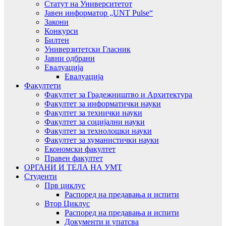
Статут на Университетот
Јавен информатор „UNT Pulse“
Закони
Конкурси
Билтен
Универзитетски Гласник
Јавни одбрани
Евалуација
Евалуација
Факултети
Факултет за Градежништво и Архитектура
Факултет за информатички науки
Факултет за технички науки
Факултет за социјални науки
Факултет за технолошки науки
Факултет за хуманистички науки
Економски факултет
Правен факултет
ОРГАНИ И ТЕЛА НА УМТ
Студенти
Прв циклус
Распоред на предавањa и испити
Втор Циклус
Распоред на предавањa и испити
Документи и упатсва