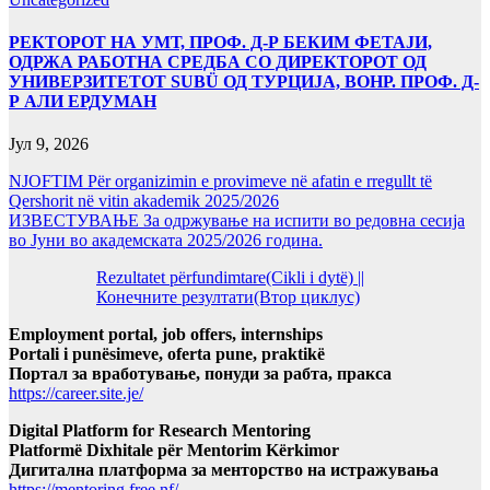
РЕКТОРОТ НА УМТ, ПРОФ. Д-Р БЕКИМ ФЕТАЈИ,
ОДРЖА РАБОТНА СРЕДБА СО ДИРЕКТОРОТ ОД
УНИВЕРЗИТЕТОТ SUBÜ ОД ТУРЦИЈА, ВОНР. ПРОФ. Д-
Р АЛИ ЕРДУМАН
Јул 9, 2026
NJOFTIM Për organizimin e provimeve në afatin e rregullt të
Qershorit në vitin akademik 2025/2026
ИЗВЕСТУВАЊЕ За одржување на испити во редовна сесија
во Јуни во академската 2025/2026 година.
Rezultatet përfundimtare(Cikli i dytë) ||
Конечните резултати(Втор циклус)
Employment portal, job offers, internships
Portali i punësimeve, oferta pune, praktikë
Портал за вработување, понуди за рабта, пракса
https://career.site.je/
Digital Platform for Research Mentoring
Platformë Dixhitale për Mentorim Kërkimor
Дигитална платформа за менторство на истражувања
https://mentoring.free.nf/