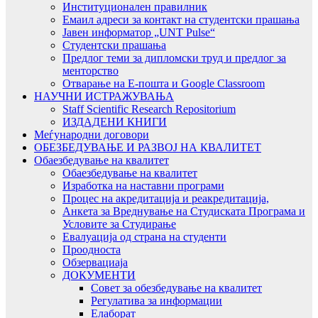
Институционален правилник
Емаил адреси за контакт на студентски прашања
Јавен информатор „UNT Pulse“
Студентски прашања
Предлог теми за дипломски труд и предлог за
менторство
Отварање на Е-пошта и Google Classroom
НАУЧНИ ИСТРАЖУВАЊА
Staff Scientific Research Repositorium
ИЗДАДЕНИ КНИГИ
Меѓународни договори
ОБЕЗБЕДУВАЊЕ И РАЗВОЈ НА КВАЛИТЕТ
Обаезбедување на квалитет
Обаезбедување на квалитет
Изработка на наставни програми
Процес на акредитација и реакредитација,
Анкета за Вреднување на Студиската Програма и
Условите за Студирање
Евалуација од страна на студенти
Проодноста
Обзервациаја
ДОКУМЕНТИ
Совет за обезбедување на квалитет
Регулатива за информации
Елаборат