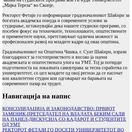
„Мајка Тереза“ во Скопје.
Ректорот Фетаји го информираше градоначалникот Шаќири за
богатата академска понуда и современите услови за
студирање, истакнувајќи дека нашите студиски програми, со
посебен фокус на техничките, технолошките, општествените
и применетите науки, претставуваат одлична можност за
професионален развој на младите кадри од оваа општина.
Градоначалникот на Општина Чашка, г. Суат Шаќири, изрази
благодарност за гостопримството и високо ја оцени
академската и општествената улога на УМТ. Тој ја потврди
подготвеноста на локалната самоуправа за тесна соработка со
универзитетот, со цел младите од овој регион да се насочат
кон квалитетни студии кои одговараат на барањата на
современиот пазар на трудот.
Навигација на напис
КОНСОЛИДАЦИЈА И ЗАКОНОДАВСТВО: ПРВИОТ
ЗАМЕНИК-ПРЕТСЕДАТЕЛ НА ВЛАДАТА БЕКИМ САЛИ
НА ПАНЕЛ-ДИСКУСИЈА СО КАДАРОТ И СТУДЕНТИТЕ
ОД УМТ
РЕКТОРОТ ФЕТАЈИ ГО ПОСЕТИ УНИВЕРЗИТЕТОТ ВО