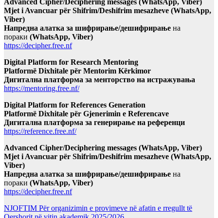
Advanced Cipher/Deciphering messages (WhatsApp, Viber)
Mjet i Avancuar për Shifrim/Deshifrim mesazheve (WhatsApp,
Viber)
Напредна алатка за шифрирање/дешифрирање
на
пораки
(WhatsApp, Viber)
https://decipher.free.nf
Digital Platform for Research Mentoring
Platformë Dixhitale për Mentorim Kërkimor
Дигитална платформа за менторство на истражувања
https://mentoring.free.nf/
Digital Platform for References Generation
Platformë Dixhitale për Gjenerimin e Referencave
Дигитална платформа за генерирање на референци
https://reference.free.nf/
Advanced Cipher/Deciphering messages (WhatsApp, Viber)
Mjet i Avancuar për Shifrim/Deshifrim mesazheve (WhatsApp,
Viber)
Напредна алатка за шифрирање/дешифрирање
на
пораки
(WhatsApp, Viber)
https://decipher.free.nf
NJOFTIM Për organizimin e provimeve në afatin e rregullt të
Qershorit në vitin akademik 2025/2026