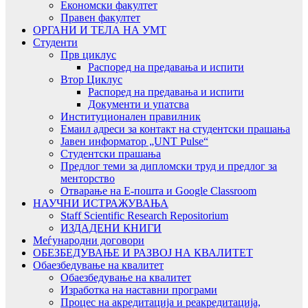
Економски факултет
Правен факултет
ОРГАНИ И ТЕЛА НА УМТ
Студенти
Прв циклус
Распоред на предавањa и испити
Втор Циклус
Распоред на предавањa и испити
Документи и упатсва
Институционален правилник
Емаил адреси за контакт на студентски прашања
Јавен информатор „UNT Pulse“
Студентски прашања
Предлог теми за дипломски труд и предлог за
менторство
Отварање на Е-пошта и Google Classroom
НАУЧНИ ИСТРАЖУВАЊА
Staff Scientific Research Repositorium
ИЗДАДЕНИ КНИГИ
Меѓународни договори
ОБЕЗБЕДУВАЊЕ И РАЗВОЈ НА КВАЛИТЕТ
Обаезбедување на квалитет
Обаезбедување на квалитет
Изработка на наставни програми
Процес на акредитација и реакредитација,