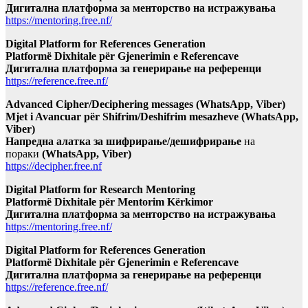
Дигитална платформа за менторство на истражувања
https://mentoring.free.nf/
Digital Platform for References Generation
Platformë Dixhitale për Gjenerimin e Referencave
Дигитална платформа за генерирање на референци
https://reference.free.nf/
Advanced Cipher/Deciphering messages (WhatsApp, Viber)
Mjet i Avancuar për Shifrim/Deshifrim mesazheve (WhatsApp,
Viber)
Напредна алатка за шифрирање/дешифрирање
на
пораки
(WhatsApp, Viber)
https://decipher.free.nf
Digital Platform for Research Mentoring
Platformë Dixhitale për Mentorim Kërkimor
Дигитална платформа за менторство на истражувања
https://mentoring.free.nf/
Digital Platform for References Generation
Platformë Dixhitale për Gjenerimin e Referencave
Дигитална платформа за генерирање на референци
https://reference.free.nf/