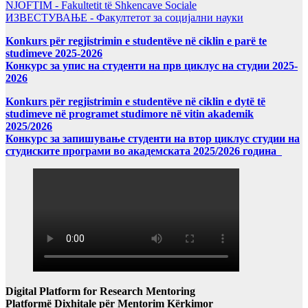
NJOFTIM - Fakultetit të Shkencave Sociale
ИЗВЕСТУВАЊЕ - Факултетот за социјални науки
Konkurs për regjistrimin e studentëve në ciklin e parë te
studimeve 2025-2026
Конкурс за упис на студенти на прв циклус на студии 2025-
2026
Konkurs për regjistrimin e studentëve në ciklin e dytë të
studimeve në programet studimore në vitin akademik
2025/2026
Конкурс за запишување студенти на втор циклус студии на
студиските програми во академската 2025/2026 година
Digital Platform for Research Mentoring
Platformë Dixhitale për Mentorim Kërkimor