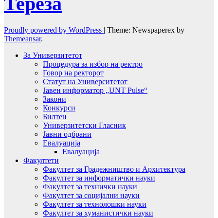
Тереза
Proudly powered by WordPress
|
Theme: Newspaperex by
Themeansar
.
За Универзитетот
Процедура за избор на ректро
Говор на ректорот
Статут на Университетот
Јавен информатор „UNT Pulse“
Закони
Конкурси
Билтен
Универзитетски Гласник
Јавни одбрани
Евалуација
Евалуација
Факултети
Факултет за Градежништво и Архитектура
Факултет за информатички науки
Факултет за технички науки
Факултет за социјални науки
Факултет за технолошки науки
Факултет за хуманистички науки