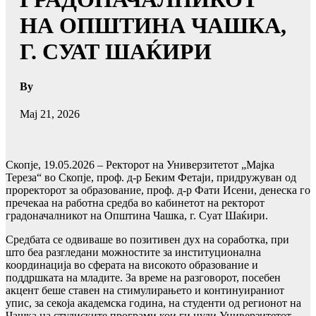
НА ОПШТИНА ЧАШКА,
Г. СУАТ ШАЌИРИ
By
Мај 21, 2026
Скопје, 19.05.2026 – Ректорот на Универзитетот „Мајка
Тереза“ во Скопје, проф. д-р Беким Фетаји, придружуван од
проректорот за образование, проф. д-р Фати Исени, денеска го
пречекаа на работна средба во кабинетот на ректорот
градоначалникот на Општина Чашка, г. Суат Шаќири.
Средбата се одвиваше во позитивен дух на соработка, при
што беа разгледани можностите за институционална
координација во сферата на високото образование и
поддршката на младите. За време на разговорот, посебен
акцент беше ставен на стимулирањето и континуираниот
упис, за секоја академска година, на студенти од регионот на
Чашка на студиските програми кои ги нуди Универзитетот