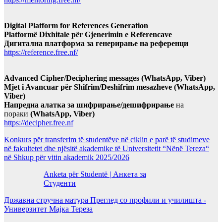
Digital Platform for References Generation
Platformë Dixhitale për Gjenerimin e Referencave
Дигитална платформа за генерирање на референци
https://reference.free.nf/
Advanced Cipher/Deciphering messages (WhatsApp, Viber)
Mjet i Avancuar për Shifrim/Deshifrim mesazheve (WhatsApp,
Viber)
Напредна алатка за шифрирање/дешифрирање
на
пораки
(WhatsApp, Viber)
https://decipher.free.nf
Konkurs për transferim të studentëve në ciklin e parë të studimeve
në fakultetet dhe njësitë akademike të Universitetit “Nënë Tereza“
në Shkup për vitin akademik 2025/2026
Anketa për Studentë | Анкета за
Студенти
Државна стручна матура Преглед со профили и училишта -
Универзитет Мајка Тереза